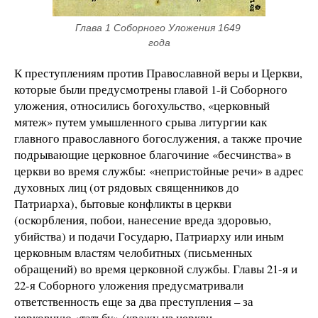
Глава 1 Соборного Уложения 1649 
года
К преступлениям против Православной веры и Церкви,
которые были предусмотрены главой 1-й Соборного
уложения, относились богохульство, «церковный
мятеж» путем умышленного срыва литургии как
главного православного богослужения, а также прочие
подрывающие церковное благочиние «бесчинства» в
церкви во время службы: «непристойные речи» в адрес
духовных лиц (от рядовых священников до
Патриарха), бытовые конфликты в церкви
(оскорбления, побои, нанесение вреда здоровью,
убийства) и подачи Государю, Патриарху или иным
церковным властям челобитных (письменных
обращений) во время церковной службы. Главы 21-я и
22-я Соборного уложения предусматривали
ответственность еще за два преступления – за
церковную «татьбу» (кражу из церкви