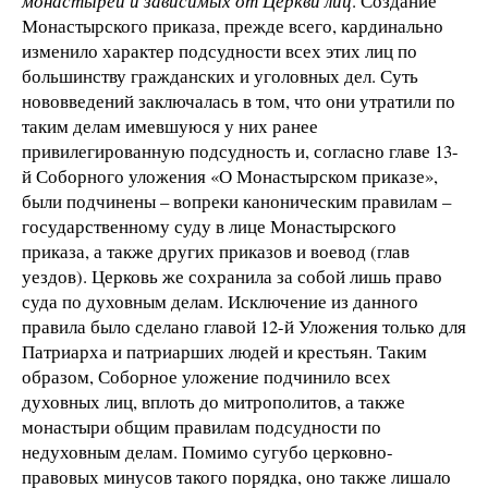
монастырей и зависимых от Церкви лиц
. Создание
Монастырского приказа, прежде всего, кардинально
изменило характер подсудности всех этих лиц по
большинству гражданских и уголовных дел. Суть
нововведений заключалась в том, что они утратили по
таким делам имевшуюся у них ранее
привилегированную подсудность и, согласно главе 13-
й Соборного уложения «О Монастырском приказе»,
были подчинены – вопреки каноническим правилам –
государственному суду в лице Монастырского
приказа, а также других приказов и воевод (глав
уездов). Церковь же сохранила за собой лишь право
суда по духовным делам. Исключение из данного
правила было сделано главой 12-й Уложения только для
Патриарха и патриарших людей и крестьян. Таким
образом, Соборное уложение подчинило всех
духовных лиц, вплоть до митрополитов, а также
монастыри общим правилам подсудности по
недуховным делам. Помимо сугубо церковно-
правовых минусов такого порядка, оно также лишало