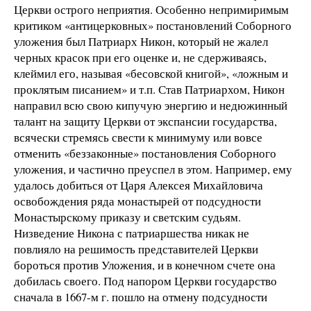
Церкви острого неприятия. Особенно непримиримым
критиком «антицерковных» постановлений Соборного
уложения был Патриарх Никон, который не жалел
черных красок при его оценке и, не сдерживаясь,
клеймил его, называя «бесовской книгой», «ложным и
проклятым писанием» и т.п. Став Патриархом, Никон
направил всю свою кипучую энергию и недюжинный
талант на защиту Церкви от экспансии государства,
всячески стремясь свести к минимуму или вовсе
отменить «беззаконные» постановления Соборного
уложения, и частично преуспел в этом. Например, ему
удалось добиться от Царя Алексея Михайловича
освобождения ряда монастырей от подсудности
Монастырскому приказу и светским судьям.
Низведение Никона с патриаршества никак не
повлияло на решимость представителей Церкви
бороться против Уложения, и в конечном счете она
добилась своего. Под напором Церкви государство
сначала в 1667-м г. пошло на отмену подсудности