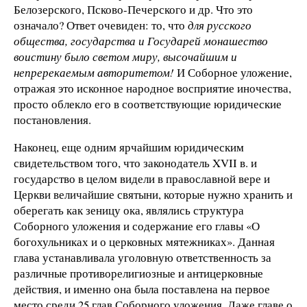
Белозерского, Псково-Печерского и др. Что это
означало? Ответ очевиден: то, что
для русского
общества, государства и Государей монашество
воистину было светом миру, высочайшим и
непререкаемым авторитетом
!
И Соборное уложение,
отражая это исконное народное восприятие иночества,
просто облекло его в соответствующие юридические
постановления.
Наконец, еще одним ярчайшим юридическим
свидетельством того, что законодатель XVII в. и
государство в целом видели в православной вере и
Церкви величайшие святыни, которые нужно хранить и
оберегать как зеницу ока, являлись структура
Соборного уложения и содержание его главы «О
богохульниках и о церковных мятежниках». Данная
глава устанавливала уголовную ответственность за
различные противорелигиозные и антицерковные
действия, и именно она была поставлена на первое
место среди 25 глав Соборного уложения. Даже главе о