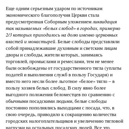
Еще одним серьезным ударом по источникам
экономического благополучия Церкви стала
предусмотренная Соборным уложением
ликвидация
так называемых «белых слобод» в городах, примерно
2/3 которых приходилось на долю именно церковных
властей и монастырей
. Белые слободы представляли
собой принадлежавшие духовным и светским лицам
дворы и слободы, жители которых, занимаясь
торговлей, промыслами и ремеслами, тем не менее
были освобождены от государственного тягла (уплаты
податей и выполнения служб в пользу Государя) и
вместо него несли более льготное «белое» тягло ‒ в
пользу хозяев белых слобод. В силу явно более
выгодного положения беломестцев по сравнению с
обычными посадскими людьми, белые слободы
постоянно пополнялись выходцами с посада, что, в
свою очередь, приводило к сокращению количества
городских налогоплательщиков и увеличению тягловой
нагрузки на остальных посадских людей. Все это,