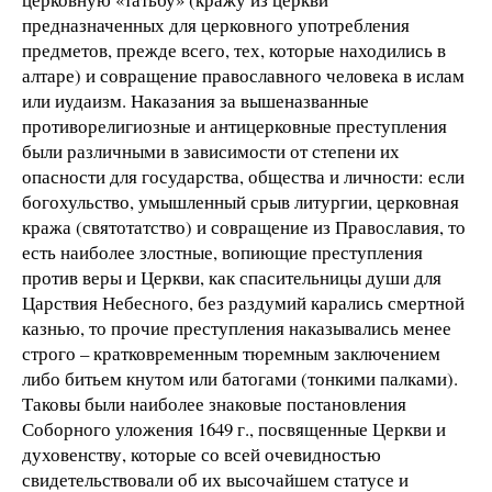
предназначенных для церковного употребления
предметов, прежде всего, тех, которые находились в
алтаре) и совращение православного человека в ислам
или иудаизм. Наказания за вышеназванные
противорелигиозные и антицерковные преступления
были различными в зависимости от степени их
опасности для государства, общества и личности: если
богохульство, умышленный срыв литургии, церковная
кража (святотатство) и совращение из Православия, то
есть наиболее злостные, вопиющие преступления
против веры и Церкви, как спасительницы души для
Царствия Небесного, без раздумий карались смертной
казнью, то прочие преступления наказывались менее
строго – кратковременным тюремным заключением
либо битьем кнутом или батогами (тонкими палками).
Таковы были наиболее знаковые постановления
Соборного уложения 1649 г., посвященные Церкви и
духовенству, которые со всей очевидностью
свидетельствовали об их высочайшем статусе и