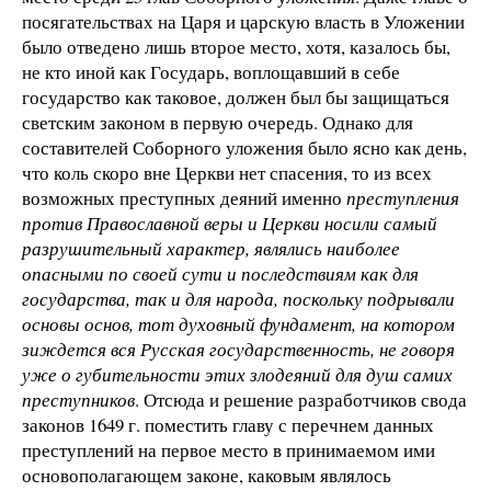
посягательствах на Царя и царскую власть в Уложении
было отведено лишь второе место, хотя, казалось бы,
не кто иной как Государь, воплощавший в себе
государство как таковое, должен был бы защищаться
светским законом в первую очередь. Однако для
составителей Соборного уложения было ясно как день,
что коль скоро вне Церкви нет спасения, то из всех
возможных преступных деяний именно
преступления
против Православной веры и Церкви носили самый
разрушительный характер, являлись наиболее
опасными по своей сути и последствиям как для
государства, так и для народа, поскольку подрывали
основы основ, тот духовный фундамент, на котором
зиждется вся Русская государственность, не говоря
уже о губительности этих злодеяний для душ самих
преступников
. Отсюда и решение разработчиков свода
законов 1649 г. поместить главу с перечнем данных
преступлений на первое место в принимаемом ими
основополагающем законе, каковым являлось