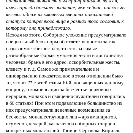
достоинства личности был принципиально важен,
имел гораздо большее значение, чем сейчас, поскольку
являлся одним из ключевых внешних показателей
статуса конкретного лица в рамках того сословия, к
которому оно принадлежало
.
Исходя из этого, Соборное уложение предусматривало
специальный блок норм об ответственности за так
называемое «безчестье», то есть за самые
разнообразные формы умаления чести и достоинства
человека: брань в его адрес, оскорбительные жесты,
клевету и т. д. Самое же примечательное и
одновременно показательное в этом отношении было
то, что из 72 статей главы 10-й, посвященных данному
вопросу, о компенсации за бесчестье церковных
иерархов, монахов и священнослужителей говорилось
в 60 статьях! При этом подавляющее большинство из
них предусматривали денежные возмещения за
бесчестье монашествующих лиц – архимандритов,
игуменов, келарей, казначеев и соборных старцев
конкретных монастырей: Троице-Сергиева, Кирилло-