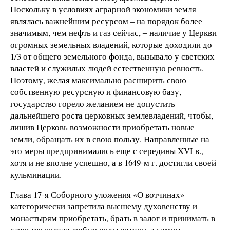
Поскольку в условиях аграрной экономики земля
являлась важнейшим ресурсом – на порядок более
значимым, чем нефть и газ сейчас, ‒ наличие у Церкви
огромных земельных владений, которые доходили до
1/3 от общего земельного фонда, вызывало у светских
властей и служилых людей естественную ревность.
Поэтому, желая максимально расширить свою
собственную ресурсную и финансовую базу,
государство горело желанием не допустить
дальнейшего роста церковных землевладений, чтобы,
лишив Церковь возможности приобретать новые
земли, обращать их в свою пользу. Направленные на
это меры предпринимались еще с середины XVI в.,
хотя и не вполне успешно, а в 1649-м г. достигли своей
кульминации.
Глава 17-я Соборного уложения «О вотчинах»
категорически запретила высшему духовенству и
монастырям приобретать, брать в залог и принимать в
качестве вклада любые виды вотчин, а самим