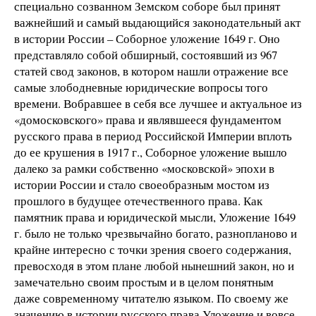
специально созванном Земском соборе был принят
важнейший и самый выдающийся законодательный акт
в истории России – Соборное уложение 1649 г. Оно
представляло собой обширный, состоявший из 967
статей свод законов, в котором нашли отражение все
самые злободневные юридические вопросы того
времени. Вобравшее в себя все лучшее и актуальное из
«домосковского» права и являвшееся фундаментом
русского права в период Российской Империи вплоть
до ее крушения в 1917 г., Соборное уложение вышло
далеко за рамки собственно «московской» эпохи в
истории России и стало своеобразным мостом из
прошлого в будущее отечественного права. Как
памятник права и юридической мысли, Уложение 1649
г. было не только чрезвычайно богато, разнопланово и
крайне интересно с точки зрения своего содержания,
превосходя в этом плане любой нынешний закон, но и
замечательно своим простым и в целом понятным
даже современному читателю языком. По своему же
значению в истории русского права Уложение и вовсе