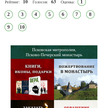
10
63
1
Рейтинг:
Голосов:
Оценка:
2
3
4
5
6
7
8
9
10
Псковская митрополия,
Псково-Печерский монастырь