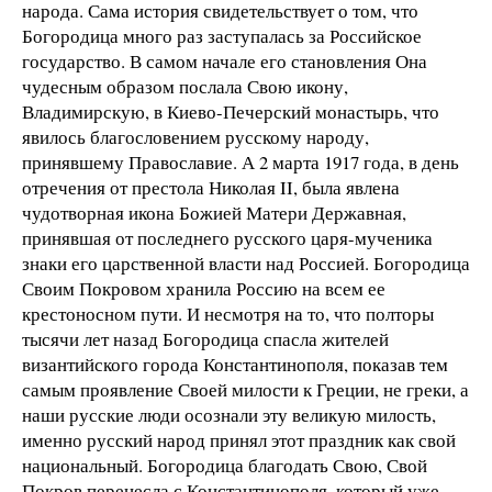
народа. Сама история свидетельствует о том, что
Богородица много раз заступалась за Российское
государство. В самом начале его становления Она
чудесным образом послала Свою икону,
Владимирскую, в Киево-Печерский монастырь, что
явилось благословением русскому народу,
принявшему Православие. А 2 марта 1917 года, в день
отречения от престола Николая II, была явлена
чудотворная икона Божией Матери Державная,
принявшая от последнего русского царя-мученика
знаки его царственной власти над Россией. Богородица
Своим Покровом хранила Россию на всем ее
крестоносном пути. И несмотря на то, что полторы
тысячи лет назад Богородица спасла жителей
византийского города Константинополя, показав тем
самым проявление Своей милости к Греции, не греки, а
наши русские люди осознали эту великую милость,
именно русский народ принял этот праздник как свой
национальный. Богородица благодать Свою, Свой
Покров перенесла с Константинополя, который уже