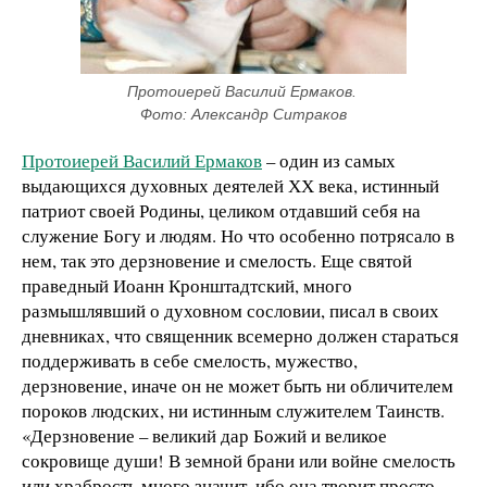
Протоиерей Василий Ермаков. 
Фото: Александр Ситраков
Протоиерей Василий Ермаков
– один из самых
выдающихся духовных деятелей ХХ века, истинный
патриот своей Родины, целиком отдавший себя на
служение Богу и людям. Но что особенно потрясало в
нем, так это дерзновение и смелость. Еще святой
праведный Иоанн Кронштадтский, много
размышлявший о духовном сословии, писал в своих
дневниках, что священник всемерно должен стараться
поддерживать в себе смелость, мужество,
дерзновение, иначе он не может быть ни обличителем
пороков людских, ни истинным служителем Таинств.
«Дерзновение – великий дар Божий и великое
сокровище души! В земной брани или войне смелость
или храбрость много значит, ибо она творит просто