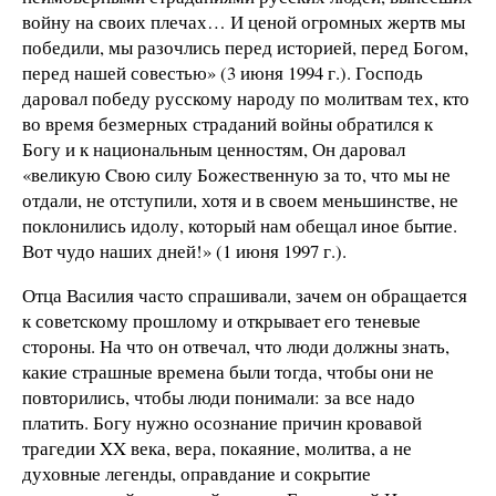
войну на своих плечах… И ценой огромных жертв мы
победили, мы разочлись перед историей, перед Богом,
перед нашей совестью» (3 июня 1994 г.). Господь
даровал победу русскому народу по молитвам тех, кто
во время безмерных страданий войны обратился к
Богу и к национальным ценностям, Он даровал
«великую Cвою силу Божественную за то, что мы не
отдали, не отступили, хотя и в своем меньшинстве, не
поклонились идолу, который нам обещал иное бытие.
Вот чудо наших дней!» (1 июня 1997 г.).
Отца Василия часто спрашивали, зачем он обращается
к советскому прошлому и открывает его теневые
стороны. На что он отвечал, что люди должны знать,
какие страшные времена были тогда, чтобы они не
повторились, чтобы люди понимали: за все надо
платить. Богу нужно осознание причин кровавой
трагедии XX века, вера, покаяние, молитва, а не
духовные легенды, оправдание и сокрытие