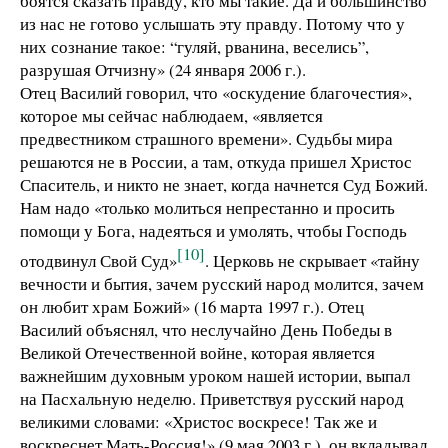
боятся сказать правду, кто мы такие. Да и большинство
из нас не готово услышать эту правду. Потому что у
них сознание такое: “гуляй, рванина, веселись”,
разрушая Отчизну» (24 января 2006 г.).
Отец Василий говорил, что «оскудение благочестия»,
которое мы сейчас наблюдаем, «является
предвестником страшного времени». Судьбы мира
решаются не в России, а там, откуда пришел Христос
Спаситель, и никто не знает, когда начнется Суд Божий.
Нам надо «только молиться непрестанно и просить
помощи у Бога, надеяться и умолять, чтобы Господь
[10]
отодвинул Свой Суд»
. Церковь не скрывает «тайну
вечности и бытия, зачем русский народ молится, зачем
он любит храм Божий» (16 марта 1997 г.). Отец
Василий объяснял, что неслучайно День Победы в
Великой Отечественной войне, которая является
важнейшим духовным уроком нашей истории, выпал
на Пасхальную неделю. Приветствуя русский народ
великими словами: «Христос воскресе! Так же и
воскреснет Мать-Россия!» (9 мая 2003 г.), он вкладывал