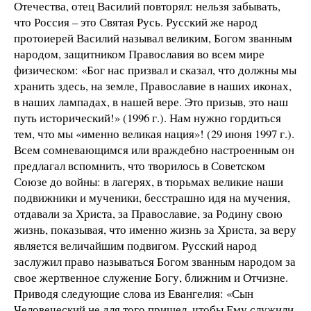
Отечества, отец Василий повторял: нельзя забывать,
что Россия – это Святая Русь. Русский же народ
протоиерей Василий называл великим, Богом званным
народом, защитником Православия во всем мире
физическом: «Бог нас призвал и сказал, что должны мы
хранить здесь, на земле, Православие в наших иконах,
в наших лампадах, в нашей вере. Это призыв, это наш
путь исторический!» (1996 г.). Нам нужно гордиться
тем, что мы «именно великая нация»! (29 июня 1997 г.).
Всем сомневающимся или враждебно настроенным он
предлагал вспомнить, что творилось в Советском
Союзе до войны: в лагерях, в тюрьмах великие наши
подвижники и мученики, бесстрашно идя на мучения,
отдавали за Христа, за Православие, за Родину свою
жизнь, показывая, что именно жизнь за Христа, за веру
является величайшим подвигом. Русский народ
заслужил право называться Богом званным народом за
свое жертвенное служение Богу, ближним и Отчизне.
Приводя следующие слова из Евангелия: «Сын
Человеческий не для того пришел, чтобы Ему служили,