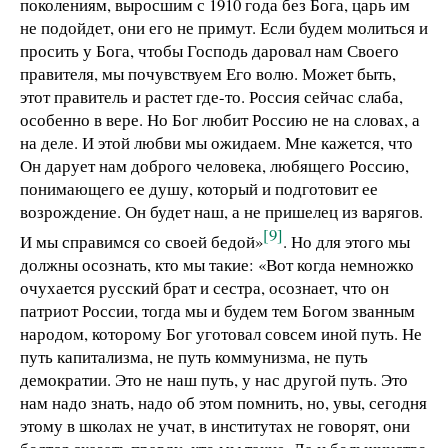
поколениям, выросшим с 1910 года без Бога, царь им
не подойдет, они его не примут. Если будем молиться и
просить у Бога, чтобы Господь даровал нам Своего
правителя, мы почувствуем Его волю. Может быть,
этот правитель и растет где-то. Россия сейчас слаба,
особенно в вере. Но Бог любит Россию не на словах, а
на деле. И этой любви мы ожидаем. Мне кажется, что
Он дарует нам доброго человека, любящего Россию,
понимающего ее душу, который и подготовит ее
возрождение. Он будет наш, а не пришелец из варягов.
[9]
И мы справимся со своей бедой»
. Но для этого мы
должны осознать, кто мы такие: «Вот когда немножко
очухается русский брат и сестра, осознает, что он
патриот России, тогда мы и будем тем Богом званным
народом, которому Бог уготовал совсем иной путь. Не
путь капитализма, не путь коммунизма, не путь
демократии. Это не наш путь, у нас другой путь. Это
нам надо знать, надо об этом помнить, но, увы, сегодня
этому в школах не учат, в институтах не говорят, они