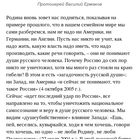
Протоиерей Василий Ермаков
Родина вновь зовет нас подняться, показывая на
примере прошлого, что в нашем семейном мире мы
сами разберемся, нам не надо ни Америки, ни
Германии, ни Англии. Пусть нас никто не учит, как
надо жить, какую власть надо иметь, что надо
производить, какие речи говорить, – они не понимают
души русского человека. Почему Россию до сих пор
никто не уничтожил, хотя мы много раз стояли на краю
гибели? В этом и есть «загадочность русской души»;
ни Запад, ни Америка «и сейчас не понимают, что
такое Россия» (4 октября 2005 г.).
Сейчас «идет последний удар по России», все
направлено на то, чтобы уничтожить национальное
самосознание и веру в душе русского человека. Мы
видим «душеубийственное» влияние Запада: «Ешь,
пей, веселись, кувыркайся, ходи в чем хочешь, говори
что хочешь, но одно – не люби Родину, не люби
Православие» (22 июля 2001 г.). В этой духовной битве