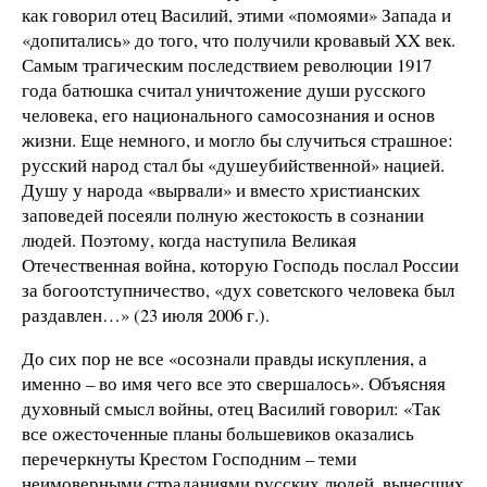
как говорил отец Василий, этими «помоями» Запада и
«допитались» до того, что получили кровавый XX век.
Самым трагическим последствием революции 1917
года батюшка считал уничтожение души русского
человека, его национального самосознания и основ
жизни. Еще немного, и могло бы случиться страшное:
русский народ стал бы «душеубийственной» нацией.
Душу у народа «вырвали» и вместо христианских
заповедей посеяли полную жестокость в сознании
людей. Поэтому, когда наступила Великая
Отечественная война, которую Господь послал России
за богоотступничество, «дух советского человека был
раздавлен…» (23 июля 2006 г.).
До сих пор не все «осознали правды искупления, а
именно – во имя чего все это свершалось». Объясняя
духовный смысл войны, отец Василий говорил: «Так
все ожесточенные планы большевиков оказались
перечеркнуты Крестом Господним – теми
неимоверными страданиями русских людей, вынесших