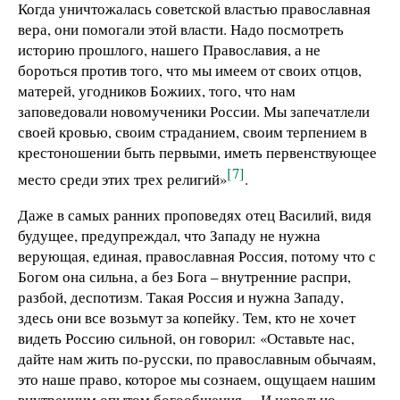
Когда уничтожалась советской властью православная
вера, они помогали этой власти. Надо посмотреть
историю прошлого, нашего Православия, а не
бороться против того, что мы имеем от своих отцов,
матерей, угодников Божиих, того, что нам
заповедовали новомученики России. Мы запечатлели
своей кровью, своим страданием, своим терпением в
крестоношении быть первыми, иметь первенствующее
[7]
место среди этих трех религий»
.
Даже в самых ранних проповедях отец Василий, видя
будущее, предупреждал, что Западу не нужна
верующая, единая, православная Россия, потому что с
Богом она сильна, а без Бога – внутренние распри,
разбой, деспотизм. Такая Россия и нужна Западу,
здесь они все возьмут за копейку. Тем, кто не хочет
видеть Россию сильной, он говорил: «Оставьте нас,
дайте нам жить по-русски, по православным обычаям,
это наше право, которое мы сознаем, ощущаем нашим
внутренним опытом богообщения… И невольно