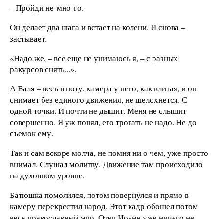
– Пройди не-мно-го.
Он делает два шага и встает на колени. И снова –
застывает.
«Надо же, – все еще не унимаюсь я, – с разных
ракурсов снять...».
А Валя – весь в поту, камера у него, как влитая, и он
снимает без единого движения, не шелохнется. С
одной точки. И почти не дышит. Меня не слышит
совершенно. Я уж понял, его трогать не надо. Не до
съемок ему.
Так и сам вскоре молча, не помня ни о чем, уже просто
внимал. Слушал молитву. Движение там происходило
на духовном уровне.
Батюшка помолился, потом повернулся и прямо в
камеру перекрестил народ. Этот кадр обошел потом
весь православный мир. Отец Иоанн уже ничего не