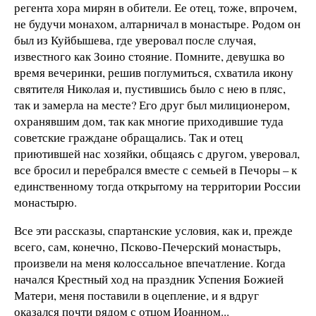
регента хора мирян в обители. Ее отец, тоже, впрочем,
не будучи монахом, алтарничал в монастыре. Родом он
был из Куйбышева, где уверовал после случая,
известного как Зоино стояние. Помните, девушка во
время вечеринки, решив поглумиться, схватила икону
святителя Николая и, пустившись было с нею в пляс,
так и замерла на месте? Его друг был милиционером,
охранявшим дом, так как многие приходившие туда
советские граждане обращались. Так и отец
приютившей нас хозяйки, общаясь с другом, уверовал,
все бросил и перебрался вместе с семьей в Печоры – к
единственному тогда открытому на территории России
монастырю.
Все эти рассказы, спартанские условия, как и, прежде
всего, сам, конечно, Псково-Печерский монастырь,
произвели на меня колоссальное впечатление. Когда
начался Крестный ход на праздник Успения Божией
Матери, меня поставили в оцепление, и я вдруг
оказался почти рядом с отцом Иоанном...