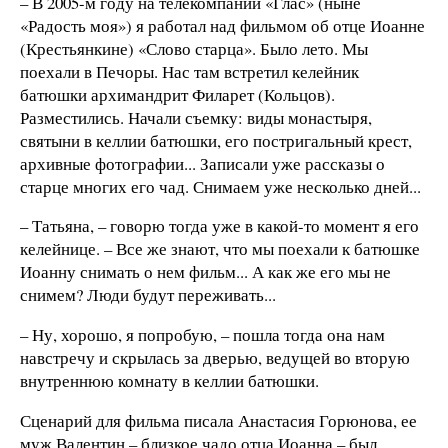
– В 2005-м году на телекомпании «Глас» (ныне
«Радость моя») я работал над фильмом об отце Иоанне
(Крестьянкине) «Слово старца». Было лето. Мы
поехали в Печоры. Нас там встретил келейник
батюшки архимандрит Филарет (Кольцов).
Разместились. Начали съемку: виды монастыря,
святыни в келлии батюшки, его постригальный крест,
архивные фотографии... Записали уже рассказы о
старце многих его чад. Снимаем уже несколько дней...
– Татьяна, – говорю тогда уже в какой-то момент я его
келейнице. – Все же знают, что мы поехали к батюшке
Иоанну снимать о нем фильм... А как же его мы не
снимем? Люди будут переживать...
– Ну, хорошо, я попробую, – пошла тогда она нам
навстречу и скрылась за дверью, ведущей во вторую
внутреннюю комнату в келлии батюшки.
Сценарий для фильма писала Анастасия Горюнова, ее
муж Валентин – близкое чадо отца Иоанна – был