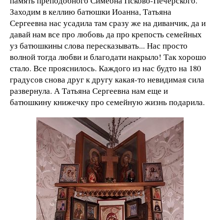
память преподобного Симеона Псково-Печерского.
Заходим в келлию батюшки Иоанна, Татьяна
Сергеевна нас усадила там сразу же на диванчик, да и
давай нам все про любовь да про крепость семейных
уз батюшкины слова пересказывать... Нас просто
волной тогда любви и благодати накрыло! Так хорошо
стало. Все прояснилось. Каждого из нас будто на 180
градусов снова друг к другу какая-то невидимая сила
развернула. А Татьяна Сергеевна нам еще и
батюшкину книжечку про семейную жизнь подарила.