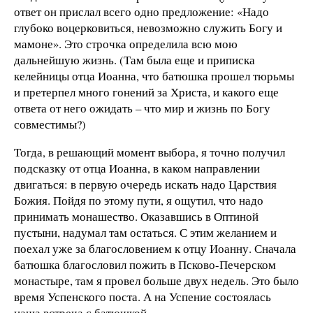
ответ он прислал всего одно предложение: «Надо
глубоко воцерковиться, невозможно служить Богу и
мамоне». Это строчка определила всю мою
дальнейшую жизнь. (Там была еще и приписка
келейницы отца Иоанна, что батюшка прошел тюрьмы
и претерпел много гонений за Христа, и какого еще
ответа от него ожидать – что мир и жизнь по Богу
совместимы?)
Тогда, в решающий момент выбора, я точно получил
подсказку от отца Иоанна, в каком направлении
двигаться: в первую очередь искать надо Царствия
Божия. Пойдя по этому пути, я ощутил, что надо
принимать монашество. Оказавшись в Оптиной
пустыни, надумал там остаться. С этим желанием и
поехал уже за благословением к отцу Иоанну. Сначала
батюшка благословил пожить в Псково-Печерском
монастыре, там я провел больше двух недель. Это было
время Успенского поста. А на Успение состоялась
наша встреча с батюшкой.