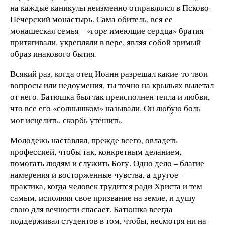
на каждые каникулы неизменно отправлялся в Псково-
Печерский монастырь. Сама обитель, вся ее
монашеская семья – «гор
е
имеющие сердца» братия –
притягивали, укрепляли в вере, являя собой зримый
образ инакового бытия.
Всякий раз, когда отец Иоанн разрешал какие-то твои
вопросы или недоумения, ты точно на крыльях вылетал
от него. Батюшка был так преисполнен тепла и любви,
что все его «солнышком» называли. Он любую боль
мог исцелить, скорбь утешить.
Молодежь наставлял, прежде всего, овладеть
профессией, чтобы так, конкретным деланием,
помогать людям и служить Богу. Одно дело – благие
намерения и восторженные чувства, а другое –
практика, когда человек трудится ради Христа и тем
самым, исполняя свое призвание на земле, и душу
свою для вечности спасает. Батюшка всегда
поддерживал студентов в том, чтобы, несмотря ни на