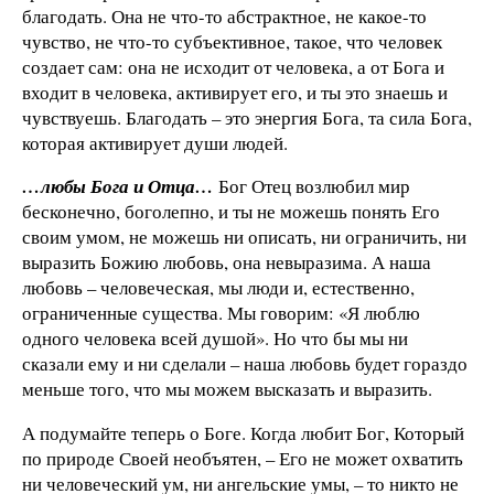
благодать. Она не что-то абстрактное, не какое-то
чувство, не что-то субъективное, такое, что человек
создает сам: она не исходит от человека, а от Бога и
входит в человека, активирует его, и ты это знаешь и
чувствуешь. Благодать – это энергия Бога, та сила Бога,
которая активирует души людей.
…любы Бога и Отца…
Бог Отец возлюбил мир
бесконечно, боголепно, и ты не можешь понять Его
своим умом, не можешь ни описать, ни ограничить, ни
выразить Божию любовь, она невыразима. А наша
любовь – человеческая, мы люди и, естественно,
ограниченные существа. Мы говорим: «Я люблю
одного человека всей душой». Но что бы мы ни
сказали ему и ни сделали – наша любовь будет гораздо
меньше того, что мы можем высказать и выразить.
А подумайте теперь о Боге. Когда любит Бог, Который
по природе Своей необъятен, – Его не может охватить
ни человеческий ум, ни ангельские умы, – то никто не