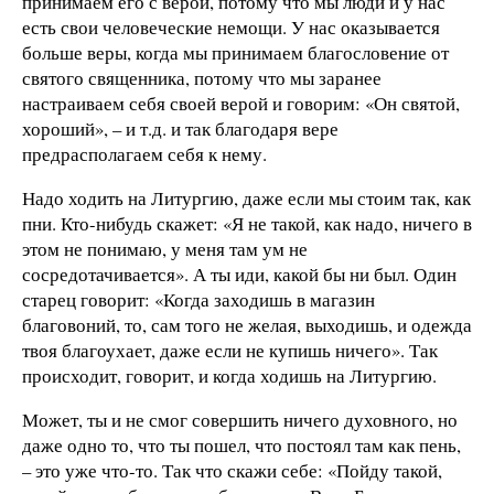
принимаем его с верой, потому что мы люди и у нас
есть свои человеческие немощи. У нас оказывается
больше веры, когда мы принимаем благословение от
святого священника, потому что мы заранее
настраиваем себя своей верой и говорим: «Он святой,
хороший», – и т.д. и так благодаря вере
предрасполагаем себя к нему.
Надо ходить на Литургию, даже если мы стоим так, как
пни. Кто-нибудь скажет: «Я не такой, как надо, ничего в
этом не понимаю, у меня там ум не
сосредотачивается». А ты иди, какой бы ни был. Один
старец говорит: «Когда заходишь в магазин
благовоний, то, сам того не желая, выходишь, и одежда
твоя благоухает, даже если не купишь ничего». Так
происходит, говорит, и когда ходишь на Литургию.
Может, ты и не смог совершить ничего духовного, но
даже одно то, что ты пошел, что постоял там как пень,
– это уже что-то. Так что скажи себе: «Пойду такой,