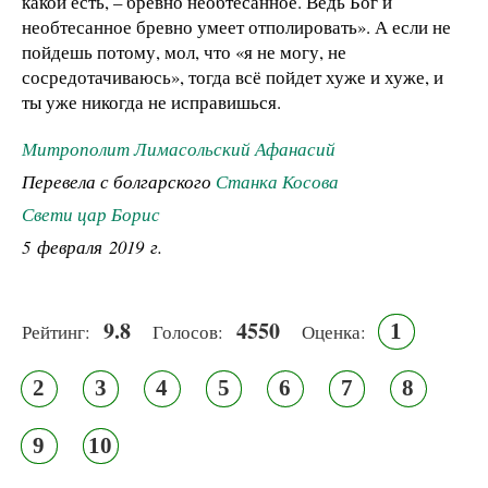
какой есть, – бревно необтесанное. Ведь Бог и
необтесанное бревно умеет отполировать». А если не
пойдешь потому, мол, что «я не могу, не
сосредотачиваюсь», тогда всё пойдет хуже и хуже, и
ты уже никогда не исправишься.
Митрополит Лимасольский Афанасий
Перевела с болгарского
Станка Косова
Свети цар Борис
5 февраля 2019 г.
9.8
4550
1
Рейтинг:
Голосов:
Оценка:
2
3
4
5
6
7
8
9
10