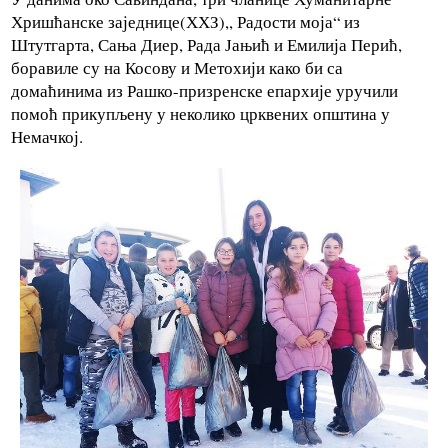
Хришћанске заједнице(ХХЗ),, Радости моја“ из
Штутгарта, Сања Диер, Рада Јањић и Емилија Перић,
боравиле су на Косову и Метохији како би са
домаћинима из Рашко-призренске епархије уручили
помоћ прикупљену у неколико црквених општина у
Немачкој.