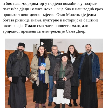
и био наш координатор у подјели помоћи и у подјели
пакетића дјеци Велике Хоче. Он је био и наш водић кроз
прошлост овог дивног мјеста. Отац Миленко је једна
богата ризница знања, културне и историјске баштине
овога краја. Имали смо част, провести мало, али
вриједног времена са њим-рекла је Сања Диер.