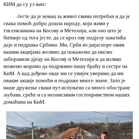
КИМ да су уз њих:
-Јесте да је новац за живот свима потребан и да је
свака помоћ добро дошла народу, који живи у
тзв.енклавама на Косову и Метохији, али оно што је
битније од тога јесте, да се кроз ову подјелу пакетића
даје и подршка Србима. Ми, Срби из дијаспоре овим
нашим акцијама желимо да покажемо да нисмо
заборавили дјецу на Косову и Метохији и да колико
можемо морамо да подржимо нашу браћу и сестре на
КиМ. А кад дођемо овде ми се увијек уверимо да им
овакве акције помоћи и подршке много значе. Зато је
наше дружење сваки пут испуњено са много обостране
љубави, среће и са неописивим гостопримством наших
домаћина на КиМ.