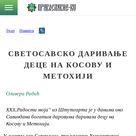
Tweet
Нравится
СВЕТОСАВСКО ДАРИВАЊЕ
ДЕЦЕ НА КОСОВУ И
МЕТОХИЈИ
Оливера Радић
ХХЗ,,Радости моја“ из Штутгарта је у данима око
Савиндана богатим даровима даривала децу на
Косову и Метохији.
У данима око Савиндана, три чланице Хуманитарне