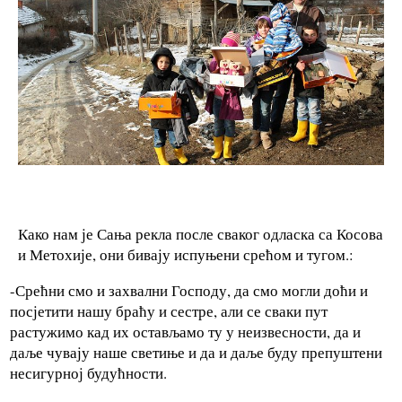
Како нам је Сања рекла после сваког одласка са Косова
и Метохије, они бивају испуњени срећом и тугом.:
-Срећни смо и захвални Господу, да смо могли доћи и
посјетити нашу браћу и сестре, али се сваки пут
растужимо кад их остављамо ту у неизвесности, да и
даље чувају наше светиње и да и даље буду препуштени
несигурној будућности.