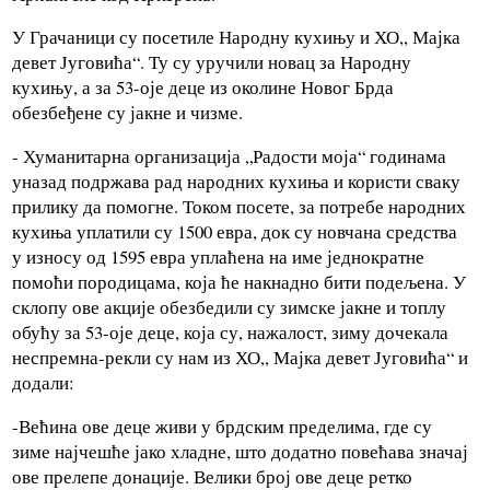
У Грачаници су посетиле Народну кухињу и ХО,, Мајка
девет Југовића“. Ту су уручили новац за Народну
кухињу, а за 53-оје деце из околине Новог Брда
обезбеђене су јакне и чизме.
- Хуманитарна организација „Радости моја“ годинама
уназад подржава рад народних кухиња и користи сваку
прилику да помогне. Током посете, за потребе народних
кухиња уплатили су 1500 евра, док су новчана средства
у износу од 1595 евра уплаћена на име једнократне
помоћи породицама, која ће накнадно бити подељена. У
склопу ове акције обезбедили су зимске јакне и топлу
обућу за 53-оје деце, која су, нажалост, зиму дочекала
неспремна-рекли су нам из ХО,, Мајка девет Југовића“ и
додали:
-Већина ове деце живи у брдским пределима, где су
зиме најчешће јако хладне, што додатно повећава значај
ове прелепе донације. Велики број ове деце ретко