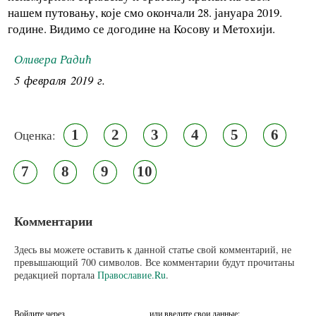
нашем путовању, које смо окончали 28. јануара 2019.
године. Видимо се догодине на Косову и Метохији.
Оливера Радић
5 февраля 2019 г.
1
2
3
4
5
6
Оценка:
7
8
9
10
Комментарии
Здесь вы можете оставить к данной статье свой комментарий, не
превышающий 700 символов. Все комментарии будут прочитаны
редакцией портала
Православие.Ru
.
Войдите через
или введите свои данные: