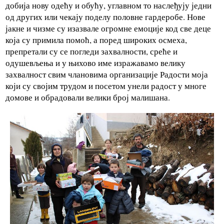
добија нову одећу и обућу, углавном то наслеђују једни
од других или чекају поделу половне гардеробе. Нове
јакне и чизме су изазвале огромне емоције код све деце
која су примила помоћ, а поред широких осмеха,
препретали су се погледи захвалности, среће и
одушевљења и у њихово име изражавамо велику
захвалност свим члановима организације Радости моја
који су својим трудом и посетом унели радост у многе
домове и обрадовали велики број малишана.