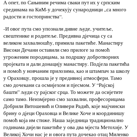
А опет, по Сањиним речима сваки пут их у српским
срединама на КиМ-у дочекују сународници ,,са много
радости и гостопринства“.
-И овог пута смо упознали дивне људе, учитеље,
свештенике и родитеље. Предивна дјечица су са
великом захвалношћу, примила пакетиће. Манастиру
Високи Дечани оставили смо прилоге за помоћ
угроженим породицама, за подршку добротворних
пројеката и дали донацију манастиру. Подјела пакетића
и помоћ у новчаним прилозима, као и штампач за школу
у Ораховцу, прошла је у предивној атмосфери. Тамо
смо дочекани са осмијехом и пјесмом. У “Рајској
башти” људи су рајског срца. То можете да осијетите
само тамо. Неизмјерно смо захвални, професорицама
Добрили Витошевић и Оливери Радић, које мајчински
брину о дјеци Ораховца и Велике Хоче и координишу
помоћ која им стиже. Наша заједница традиционално
годинама дијели пакетиће у ова два мјеста Метохије. У
Великој Хочи нас је и овога пута дочекао отац Миленко