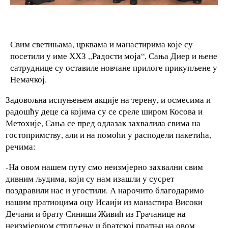
Свим светињама, црквама и манастирима које су
посетили у име ХХЗ ,,Радости моја“, Сања Диер и њене
сатруднице су оставиле новчане прилоге прикупљене у
Немачкој.
Задовољна испуњењем акције на терену, и осмесима и
радошћу деце са којима су се среле широм Косова и
Метохије, Сања се пред одлазак захвалила свима на
гостопримству, али и на помоћи у расподели пакетића,
речима:
-На овом нашем путу смо неизмјерно захвални свим
дивним људима, који су нам изашли у сусрет
поздравили нас и угостили. А нарочито благодаримо
нашим пратиоцима оцу Исаији из манастира Високи
Дечани и брату Синиши Живић из Грачанице на
неизмјерном стрпљењу и братској пратњи на овом