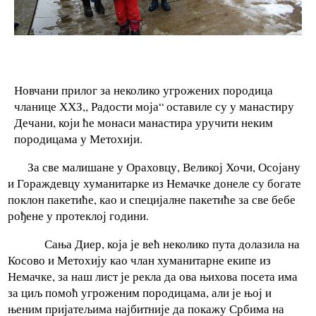
Новчани прилог за неколико угрожених породица
чланице ХХЗ,, Радости моја“ оставиле су у манастиру
Дечани, који ће монаси манастира уручити неким
породицама у Метохији.
За све малишане у Ораховцу, Великој Хочи, Осојану
и Гораждевцу хуманитарке из Немачке донеле су богате
поклон пакетиће, као и специјалне пакетиће за све бебе
рођене у протеклој години.
Сања Диер, која је већ неколико пута долазила на
Косово и Метохију као члан хуманитарне екипе из
Немачке, за наш лист је рекла да ова њихова посета има
за циљ помоћ угроженим породицама, али је њој и
њеним пријатељима најбитније да покажу Србима на