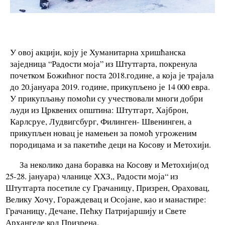
У овој акцији, коју је Хуманитарна хришћанска
заједница “Радости моја” из Штутгарта, покренула
почетком Божићног поста 2018.године, а која је трајала
до 20.јануара 2019. године, прикупљено је 14 000 евра.
У прикупљању помоћи су учествовали многи добри
људи из Црквених општина: Штутгарт, Хајброн,
Карлсруе, Лудвигсбург, Филинген- Швенинген, а
прикупљен новац је намењен за помоћ угроженим
породицама и за пакетиће деци на Косову и Метохији.
За неколико дана боравка на Косову и Метохији(од
25-28. јануара) чланице ХХЗ,, Радости моја“ из
Штутгарта посетиле су Грачаницу, Призрен, Ораховац,
Велику Хочу, Гораждевац и Осојане, као и манастире:
Грачаницу, Дечане, Пећку Патријаршију и Свете
Архангеле код Призрена.