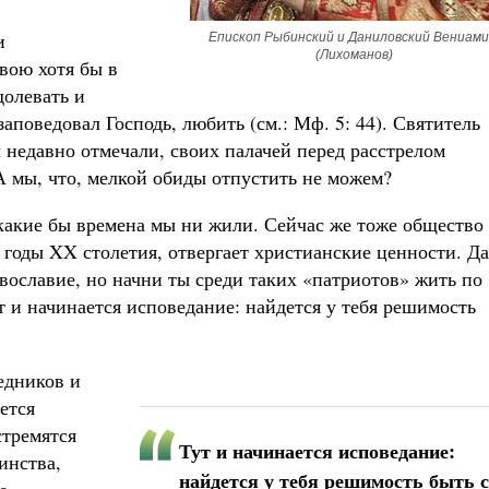
и
Епископ Рыбинский и Даниловский Вениами
(Лихоманов)
вою хотя бы в
олевать и
заповедовал Господь, любить (см.: Мф. 5: 44). Святитель
 недавно отмечали, своих палачей перед расстрелом
А мы, что, мелкой обиды отпустить не можем?
 какие бы времена мы ни жили. Сейчас же тоже общество
 годы XX столетия, отвергает христианские ценности. Д
авославие, но начни ты среди таких «патриотов» жить по
ут и начинается исповедание: найдется у тебя решимость
едников и
ется
стремятся
Тут и начинается исповедание:
инства,
найдется у тебя решимость быть 