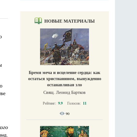
НОВЫЕ МАТЕРИАЛЫ
о
ы
Бремя меча и исцеление сердца: как
остаться христианином, вынужденно
останавливая зло
о
тве
Свящ. Леонид Бартков
Рейтинг:
9.9
Голосов:
11
90
кого
на,