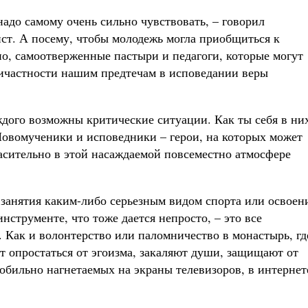
надо самому очень сильно чувствовать, – говорил
ст. А посему, чтобы молодежь могла приобщиться к
о, самоотверженные пастыри и педагоги, которые могут
ичастности нашим предтечам в исповедании веры
ждого возможны критические ситуации. Как ты себя в ни
Новомученики и исповедники – герои, на которых может
пасительно в этой насаждаемой повсеместно атмосфере
занятия каким-либо серьезным видом спорта или освоен
нструменте, что тоже дается непросто, – это все
 Как и волонтерство или паломничество в монастырь, гд
т опростаться от эгоизма, закаляют души, защищают от
 обильно нагнетаемых на экраны телевизоров, в интернет