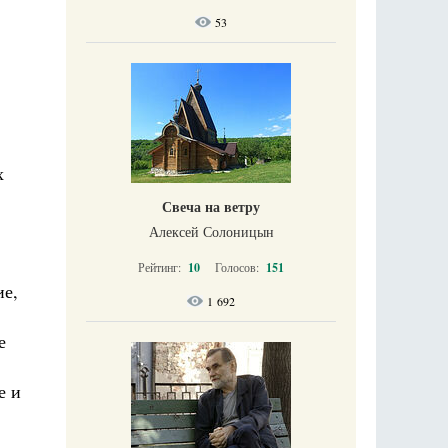
53
х
Свеча на ветру
Алексей Солоницын
Рейтинг:
10
Голосов:
151
ие,
1 692
е
е и