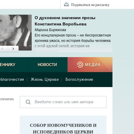
Подписаться на рассылку
О духовном значении прозы
Константина Воробьева
Марина Бирюкова
Его концлагерная проза – не беспросветная
хроника ужаса, но история борьбы человека
с этой адской силой, история ее
преодоления.
ЕННИКУ
НОВОСТИ
МЕДИА
благочестия
|
Жизнь Церкви
|
Богослужение
спечатать
СОБОР НОВОМУЧЕНИКОВ И
ИСПОВЕДНИКОВ ЦЕРКВИ