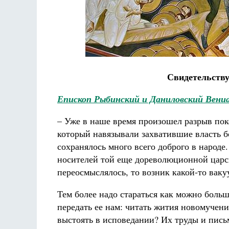
Свидетельству
Епископ Рыбинский и Даниловский Вени
– Уже в наше время произошел разрыв пок
который навязывали захватившие власть б
сохранялось много всего доброго в народе
носителей той еще дореволюционной царск
переосмыслялось, то возник какой-то ваку
Тем более надо стараться как можно больше
передать ее нам: читать жития новомучен
выстоять в исповедании? Их труды и пись