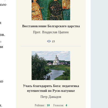
ого
а
Восстановление Болгарского царства
Прот. Владислав Цыпин
ов.
,
15
ли
ко
Учась благодарить Бога: педагогика
путешествий по Руси-матушке
Петр Давыдов
и.
Рейтинг:
10
Голосов:
4