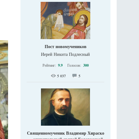
Пост новомучеников
Иерей Никита Подлесный
Рейтинг:
9.9
Голосов:
300
5 037
5
Священномученик Владимир Хираско