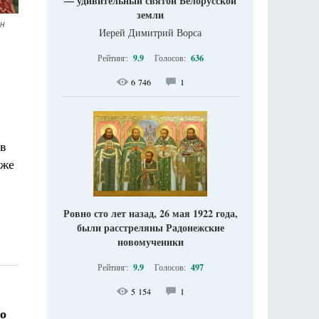
— удивительный святой Белорусской
земли
н 
Иерей Димитрий Ворса
Рейтинг:
9.9
Голосов:
636
6 746
1
 в
аже
Ровно сто лет назад, 26 мая 1922 года,
были расстреляны Радонежские
новомученики
Рейтинг:
9.9
Голосов:
497
5 154
1
со