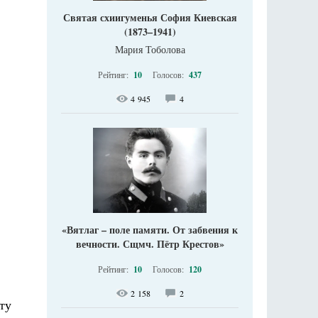
Святая схиигуменья София Киевская
(1873–1941)
Мария Тоболова
Рейтинг:
10
Голосов:
437
4 945
4
«Вятлаг – поле памяти. От забвения к
вечности. Сщмч. Пётр Крестов»
Рейтинг:
10
Голосов:
120
2 158
2
ту