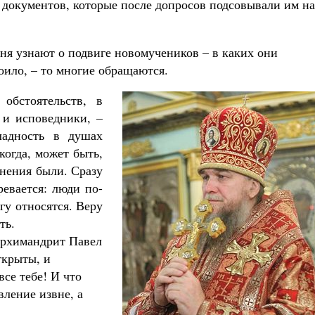
 документов, которые после допросов подсовывали им на
дня узнают о подвиге новомучеников – в каких они
оило, – то многие обращаются.
обстоятельств, в
 и исповедники, –
ладность в душах
когда, может быть,
снения были. Сразу
ревается: люди по-
гу относятся. Веру
ть.
архимандрит Павел
ткрыты, и
все тебе! И что
вление извне, а