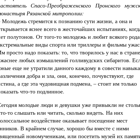
настоятель Спасо-Преображенского Пронского мужск
монастыря Рязанской митрополии:
– Молодежь стремится к познанию сути жизни, а она и
открывается яснее всего в жесточайших испытаниях, когд
нет полутонов. От того-то молодежь и любит всякого рода
экстремальные виды спорта или триллеры и фильмы ужас
м просто надо показать: то, что творилось у нас в стране
ужаснее любых измышлений голливудских сибаритов. Ес
юные еще не утратили данного каждому в совести навыка
различения добра и зла, они, конечно, почувствуют, где
истина, а где эта чудовищная подмена, – стоит им только
показать что-то подлинное.
Сегодня молодые люди и девушки уже привыкли не столь
что-то слышать или читать, сколько видеть. На них
колоссальное воздействие оказывает посещение мест
ников. В крайнем случае, хорошо бы вместе с ними
священный новомученикам, или посетить музей их памят