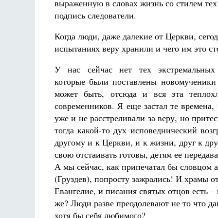
выраженную в словах жизнь со стилем тех
подпись следователи.
Когда люди, даже далекие от Церкви, сего
испытаниях веру хранили и чего им это ст
У нас сейчас нет тех экстремальных 
которые были поставлены новомученики
может быть, отсюда и вся эта теплох
современников. Я еще застал те времена, 
уже и не расстреливали за веру, но прите
тогда какой-то дух исповеднический возг
другому и к Церкви, и к жизни, друг к дру
свою отстаивать готовы, детям ее передава
А мы сейчас, как припечатал бы словцом 
(Груздев), попросту зажрались! И храмы о
Евангелие, и писания святых отцов есть – 
же? Люди разве преодолевают не то что да
хотя бы себя любимого?