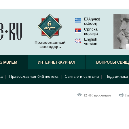
Ελληνική
έκδοση
Српска
верзиjа
English
Православный
version
календарь
СЛАВИЕМ
ИНТЕРНЕТ-ЖУРНАЛ
ВОПРОСЫ СВЯЩ
ка
|
Православная библиотека
|
Святые и святыни
|
Подвижники 
12 410 просмотров
Ра