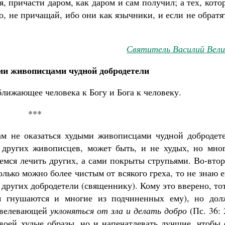
, причасти даром, как даром и сам получил; а тех, кот
 не причащай, ибо они как язычники, и если не обратя
Святитель Василий Вели
ми живописцами чудной добродетели
лижающее человека к Богу и Бога к человеку.
***
ам не оказаться худыми живописцами чудной добродете
других живописцев, может быть, и не худых, но мног
емся лечить других, а сами покрыты струпьями. Во-вто
олько можно более чистым от всякого греха, то не знаю 
 других добродетели (священнику). Кому это вверено, то
м гнушаются и многие из подчиненных ему), но дол
повелевающей
уклоняться от зла и делать добро
(Пс. 36: 
своей худые образы, но и напечатлевать лучшие, чтобы