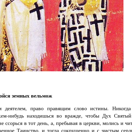
Великомученик Георгий Победоносец. Н
святого
Роман Котов
Как найти своё место в жизни
Кирилл Мурышев
ойся земных вельмож
м деятелем, право правящим слово истины. Никогда
кем-нибудь находишься во вражде, чтобы Дух Святый
е ссорься в тот день, а, пребывая в церкви, молись и чи
венное Таинство, и тогда сокрушенно и с чистым серд