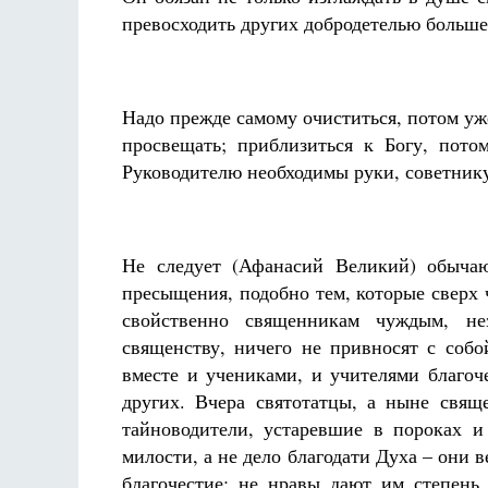
превосходить других добродетелью больше
Надо прежде самому очиститься, потом уже
просвещать; приблизиться к Богу, пото
Руководителю необходимы руки, советнику
Не следует (Афанасий Великий) обычаю
пресыщения, подобно тем, которые сверх 
свойственно священникам чуждым, не
священству, ничего не привносят с собо
вместе и учениками, и учителями благоч
других. Вчера святотатцы, а ныне свящ
тайноводители, устаревшие в пороках и
милости, а не дело благодати Духа – они 
благочестие; не нравы дают им степень,