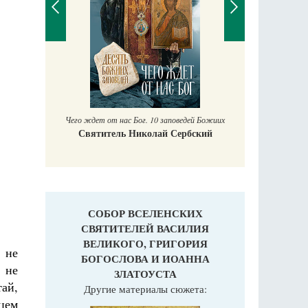
П
Е
аучись у
Чего ждет от нас Бог. 10 заповедей Божиих
Святитель Николай Сербский
СОБОР ВСЕЛЕНСКИХ
СВЯТИТЕЛЕЙ ВАСИЛИЯ
ВЕЛИКОГО, ГРИГОРИЯ
 не
БОГОСЛОВА И ИОАННА
 не
ЗЛАТОУСТА
тай,
Другие материалы сюжета:
цем