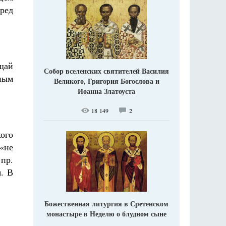
ред
щай
Собор вселенских святителей Василия
ным
Великого, Григория Богослова и
Иоанна Златоуста
18 149
2
ого
«не
 пр.
я. В
Божественная литургия в Сретенском
монастыре в Неделю о блудном сыне