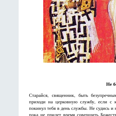
Разлуки не будет
Фредерика де Грааф
Не б
Старайся, священник, быть безупречны
приходи на церковную службу, если с 
покинул тебя в день службы. Не судись и н
пока не придет время совершить Божест