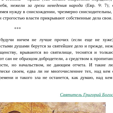
себя, нежели
за грехи неведения народа
(Евр. 9: 7); 
 имея нужду в снисхождении, чрезмерно снисходительны,
ли строгостью власти прикрывают собственные дела свои.
***
 будучи ничем не лучше прочих (если еще не хуже)
истыми душами берутся за святейшее дело и прежде, не
щенству, врываются во святилище, теснятся и толкаю
от сан не образцом добродетели, а средством к пропита
ости, но начальством, не дающим отчета. И такие лю
леске своем, едва ли не многочисленнее тех, над кем 
ремени и такого зла не останется, как думаю, над кем
Святитель Григорий Богос