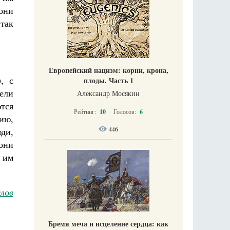
они
 так
Европейский нацизм: корни, крона,
, с
плоды. Часть 1
жели
Александр Мосякин
тся
Рейтинг:
10
Голосов:
6
нию,
446
ди,
они
 им
лов
Бремя меча и исцеление сердца: как