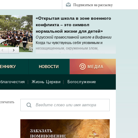
Подписаться на рассылку
«Открытая школа в зоне военного
конфликта – это символ
нормальной жизни для детей»
О русской православной школе в Вифании
Когда ты чувствуешь себя уязвимым и
незащищенным, окруженным злом,
единственный путь, по которому может
прийти помощь, – Господь.
ЕННИКУ
НОВОСТИ
МЕДИА
благочестия
|
Жизнь Церкви
|
Богослужение
спечатать