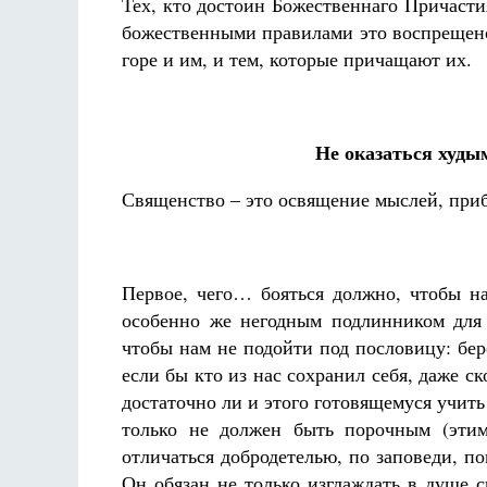
Тех, кто достоин Божественнаго Причастия
божественными правилами это воспрещено,
горе и им, и тем, которые причащают их.
Не оказаться худы
Священство – это освящение мыслей, приб
Первое, чего… бояться должно, чтобы н
особенно же негодным подлинником для 
чтобы нам не подойти под пословицу: бер
если бы кто из нас сохранил себя, даже ск
достаточно ли и этого готовящемуся учить
только не должен быть порочным (эти
отличаться добродетелью, по заповеди, 
Он обязан не только изглаждать в душе 