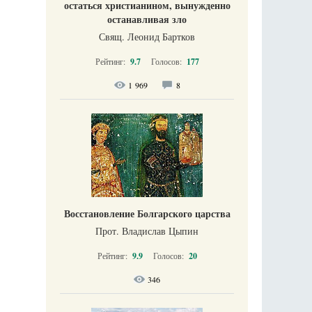
остаться христианином, вынужденно
останавливая зло
Свящ. Леонид Бартков
Рейтинг:
9.7
Голосов:
177
1 969
8
Восстановление Болгарского царства
Прот. Владислав Цыпин
Рейтинг:
9.9
Голосов:
20
346