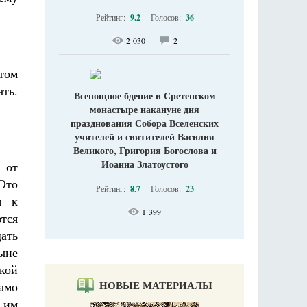
Рейтинг:
9.2
Голосов:
36
2 030
2
отом
ть.
Всенощное бдение в Сретенском
монастыре накануне дня
празднования Собора Вселенских
учителей и святителей Василия
Великого, Григория Богослова и
Иоанна Златоустого
 от
 Это
Рейтинг:
8.7
Голосов:
23
я к
1 399
тся
ать
ыне
кой
НОВЫЕ МАТЕРИАЛЫ
само
 им