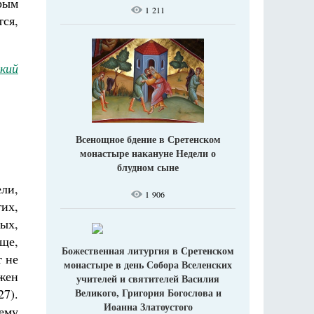
орым
1 211
тся,
кий
Всенощное бдение в Сретенском
монастыре накануне Недели о
блудном сыне
ли,
1 906
их,
рых,
еще,
Божественная литургия в Сретенском
т не
монастыре в день Собора Вселенских
жен
учителей и святителей Василия
Великого, Григория Богослова и
27).
Иоанна Златоустого
 ему