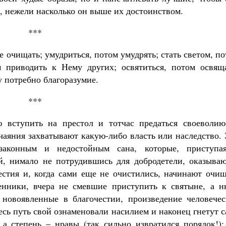
, нежели насколько он выше их достоинством.
***
 очищать; умудриться, потом умудрять; стать светом, п
м приводить к Нему других; освятиться, потом освяща
 потребно благоразумие.
***
 вступить на престол и тотчас предаться своеволию
чаяния захватывают какую-либо власть или наследство.
законным и недостойным сана, которые, приступа
й, нимало не потрудившись для добродетели, оказываю
естия и, когда сами еще не очистились, начинают очищ
енники, вчера не смевшие приступить к святыне, а н
 новоявленные в благочестии, произведение человечес
весь путь свой ознаменовали насилием и наконец гнетут 
 а степень – нравы (так сильно извратился порядок!);