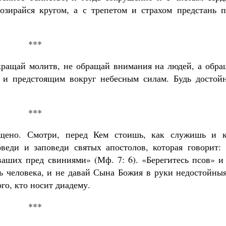
озирайся кругом, а с трепетом и страхом предстань п
***
кращай молитв, не обращай внимания на людей, а обра
 и предстоящим вокруг небесным силам. Будь достой
***
щено. Смотри, перед Кем стоишь, как служишь и к
веди и заповеди святых апостолов, которая говорит: 
ваших пред свиниями» (Мф. 7: 6). «Берегитесь псов» и
ясь человека, и не давай Сына Божия в руки недостойны
го, кто носит диадему.
***