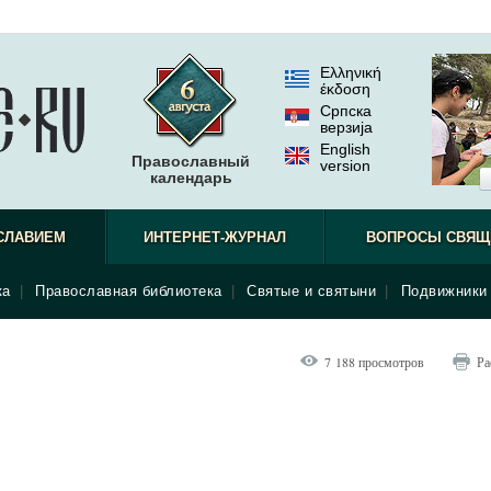
Ελληνική
έκδοση
Српска
верзиjа
English
Православный
version
календарь
СЛАВИЕМ
ИНТЕРНЕТ-ЖУРНАЛ
ВОПРОСЫ СВЯЩ
ка
|
Православная библиотека
|
Святые и святыни
|
Подвижники 
7 188 просмотров
Ра