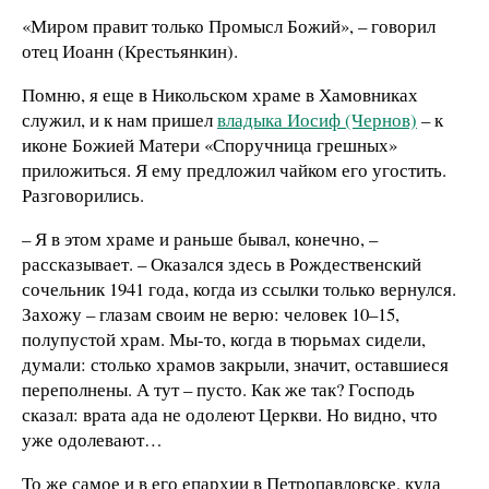
«Миром правит только Промысл Божий», – говорил
отец Иоанн (Крестьянкин).
Помню, я еще в Никольском храме в Хамовниках
служил, и к нам пришел
владыка Иосиф (Чернов)
– к
иконе Божией Матери «Споручница грешных»
приложиться. Я ему предложил чайком его угостить.
Разговорились.
– Я в этом храме и раньше бывал, конечно, –
рассказывает. – Оказался здесь в Рождественский
сочельник 1941 года, когда из ссылки только вернулся.
Захожу – глазам своим не верю: человек 10–15,
полупустой храм. Мы-то, когда в тюрьмах сидели,
думали: столько храмов закрыли, значит, оставшиеся
переполнены. А тут – пусто. Как же так? Господь
сказал: врата ада не одолеют Церкви. Но видно, что
уже одолевают…
То же самое и в его епархии в Петропавловске, куда