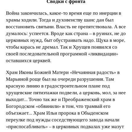
Сводки с фронта
Война закончилась, какое-то время еще по инерции в
храмы ходили. Тогда и духовенству шанс дан был
восстановить святыни. Власть не препятствовала. А все
думалось: успеется. Вроде как страна – в руинах, не до
церковных нужд, быт обустраивать надо. Щука в море,
чтобы карась не дремал. Так и Хрущев появился со
своей последовательной программой «ликвидации»
оставшихся церквей.
Храм Иконы Божией Матери «Нечаянная радость» в
Марьиной роще был на очереди разрушения. Там
красную линию в градостроительном плане под
хрущевские пятиэтажки подвели, а церковь, мол, за нее
выходит... Точно так же и Преображенский храм в
Богородском «обвинили» в том, что трамвай его
объезжает... Храм Ильи пророка в Обыденском
переулке под нужды соседствующего завода начали
«приспосабливать» – в церковных подвалах уже мазут