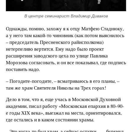
В центре семинарист Владимир Диваков
Однажды, помню, захожу я к отцу Матфею Стаднюку,
а у него там какой-то чиновник (как потом выяснилось
– председатель Пресненского райисполкома)
нетерпеливо вертится. Ему надо было проект
расширения заводского цеха по улице Павлика
Морозова согласовать, и он все показывал, где подпись
поставить надо.
– Погодите-погодите, – всматриваюсь в его планы, –
там же храм Святителя Николы на Трех горах!
Дело в том, что я, еще учась в Московской Духовной
академии, писал работу «Московская епархия в 80–90-
е годы XIX века», выезжал на места, ориентировался,
где остались и в каком состоянии храмы.
– Это когда-то был храм, а сейчас остатки… – буркнул