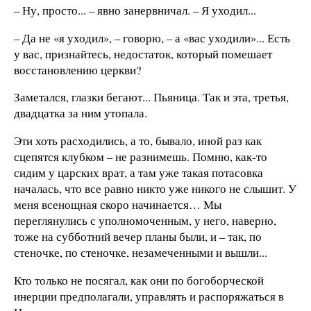
– Ну, просто... – явно занервничал. – Я уходил...
– Да не «я уходил», – говорю, – а «вас уходили»... Есть
у вас, признайтесь, недостаток, который помешает
восстановлению церкви?
Заметался, глазки бегают... Пьяница. Так и эта, третья,
двадцатка за ним утопала.
Эти хоть расходились, а то, бывало, иной раз как
сцепятся клубком – не разнимешь. Помню, как-то
сидим у царских врат, а там уже такая потасовка
началась, что все равно никто уже никого не слышит. У
меня всенощная скоро начинается… Мы
переглянулись с уполномоченным, у него, наверно,
тоже на субботний вечер планы были, и – так, по
стеночке, по стеночке, незамеченными и вышли...
Кто только не посягал, как они по богоборческой
инерции предполагали, управлять и распоряжаться в