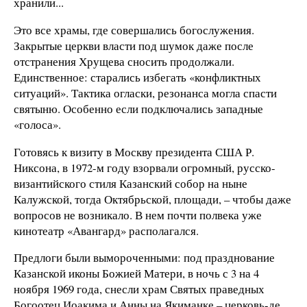
хранили...
Это все храмы, где совершались богослужения.
Закрытые церкви власти под шумок даже после
отстранения Хрущева сносить продолжали.
Единственное: старались избегать «конфликтных
ситуаций». Тактика огласки, резонанса могла спасти
святыню. Особенно если подключались западные
«голоса».
Готовясь к визиту в Москву президента США Р.
Никсона, в 1972-м году взорвали огромный, русско-
византийского стиля Казанский собор на ныне
Калужской, тогда Октябрьской, площади, – чтобы даже
вопросов не возникало. В нем почти полвека уже
кинотеатр «Авангард» располагался.
Предлоги были вымороченными: под празднование
Казанской иконы Божией Матери, в ночь с 3 на 4
ноября 1969 года, снесли храм Святых праведных
Богоотец Иоакима и Анны на Якиманке – церковь-де