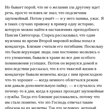
Но бывает порой, что не о желании зла другому идет
речь, просто человек не знал, что подсвечник
заупокойный. Потом узнаёт — и у него паника, ужас. Я
в таких случаях привожу в пример одну историю,
которую можно найти в наставлениях преподобного
Паисия Святогорца. Старец рассказывал, что один
мужчина во время Второй мировой войны попал в
концлагерь. Близкие считали его погибшим. Поскольку
это были верующие люди, они постоянно молились о
его упокоении, бывали в храме во все дни особого
поминовения усопших. Потом он вернулся домой и
впоследствии рассказал, что в его тяжелой жизни в
концлагере бывали моменты, когда с ним происходило
что-то хорошее — когда немного облегчался режим
или давали дополнительную пайку, — и случалось это
почему-то в дни, когда в храмах проходят заупокойные
службы. Тогда его близкие расплакались, потому что
им стало понятно, что это Господь отвечал таким
образом на их молитвы. Так что человеку, который