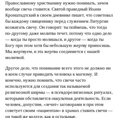
Православному христианину нужно понимать, зачем
вообще свеча ставится. Святой праведный Иоанн
Кронштадтский в своем дневнике пишет, что советовал
бы каждому священнику перед служением Литургии
возжигать свечу. Он говорит: ты поймешь, что тогда
по-другому даже молитва течет, потому что одно дело
— когда ты просто молишься, и другое — когда ты
Богу при этом хотя бы небольшую жертву приносишь.
Мы жертвуем, и эта жертва соединяется с нашей
молитвой.
Другое дело, что понимание всего этого не должно ни
в коем случае приводить человека к магизму. И
конечно, нужно помнить, что свечи часто
используются для создания так называемой
религиозной ширмы — в псевдорелигиозных ритуалах,
которыми обставляется оккультная деятельность. Если
человек, допустим, «лечит» заговорами и при этом
советует своим «пациентам» в храмах ставить свечи —
он такой же колдун, как и остальные.