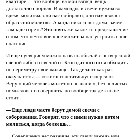
квартире — это вообще, на мой взгляд, вещь
достаточно спорная. И лампады, и свечи нужны во
время молитвы: они нас собирают, они нам являют
образ этой молитвы. А когда никого нет дома, зачем
лампаде гореть? Это опять же какое-то представление
о том, что нечто внешнее может за нас устроить наше
спасение.
И еще суеверием можно назвать обычай с четверговой
свечой либо со свечой от Благодатного огня обходить
по периметру свое жилище. Так делают как раз
оккультисты — «сжигают негативную энергию».
Верующий человек может по незнанию, без нечистых
помыслов это совершить, но вообще так делать не
стоит.
— Еще люди часто берут домой свечи с
соборования. Говорят, что с ними нужно потом
молиться, когда болеешь…
— Совершенно нет разницы, эту свечу зажечь или