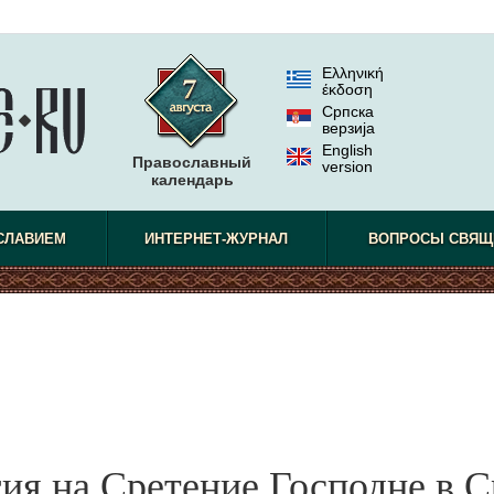
Ελληνική
έκδοση
Српска
верзиjа
English
Православный
version
календарь
СЛАВИЕМ
ИНТЕРНЕТ-ЖУРНАЛ
ВОПРОСЫ СВЯЩ
ия на Сретение Господне в 