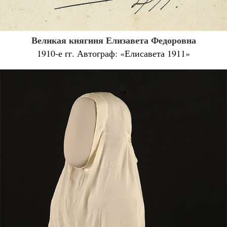
Великая княгиня Елизавета Федоровна
1910-е гг. Автограф: «Елисавета 1911»