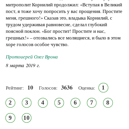
митрополит Корнилий продолжил: «Вступая в Великий
пост, я тоже хочу попросить у вас прощения. Простите
меня, грешного!» Сказав это, владыка Корнилий, с
трудом удерживая равновесие, сделал глубокий
поясной поклон. «Бог простит! Простите и нас,
грешных!» – отозвались все молящиеся, и было в этом
хоре голосов особое чувство.
Протоиерей Олег Врона
8 марта 2019 г.
10
3636
1
Рейтинг:
Голосов:
Оценка:
2
3
4
5
6
7
8
9
10