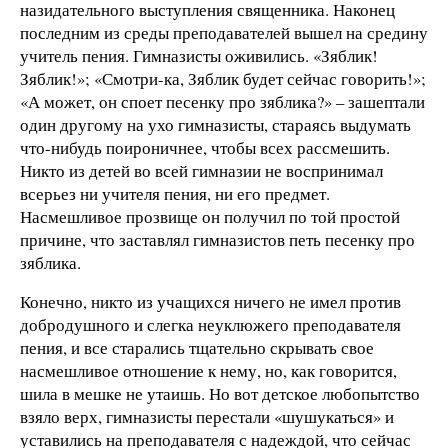
назидательного выступления священника. Наконец
последним из среды преподавателей вышел на средину
учитель пения. Гимназисты оживились. «Зяблик!
Зяблик!»; «Смотри-ка, Зяблик будет сейчас говорить!»;
«А может, он споет песенку про зяблика?» – зашептали
один другому на ухо гимназисты, стараясь выдумать
что-нибудь поироничнее, чтобы всех рассмешить.
Никто из детей во всей гимназии не воспринимал
всерьез ни учителя пения, ни его предмет.
Насмешливое прозвище он получил по той простой
причине, что заставлял гимназистов петь песенку про
зяблика.
Конечно, никто из учащихся ничего не имел против
добродушного и слегка неуклюжего преподавателя
пения, и все старались тщательно скрывать свое
насмешливое отношение к нему, но, как говорится,
шила в мешке не утаишь. Но вот детское любопытство
взяло верх, гимназисты перестали «шушукаться» и
уставились на преподавателя с надеждой, что сейчас