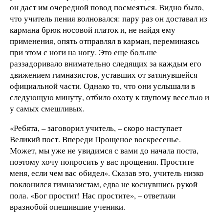
он даст им очередной повод посмеяться. Видно было,
что учитель пения волновался: пару раз он доставал из
кармана брюк носовой платок и, не найдя ему
применения, опять отправлял в карман, переминаясь
при этом с ноги на ногу. Это еще больше
раззадоривало внимательно следящих за каждым его
движением гимназистов, уставших от затянувшейся
официальной части. Однако то, что они услышали в
следующую минуту, отбило охоту к глупому веселью и
у самых смешливых.
«Ребята, – заговорил учитель, – скоро наступает
Великий пост. Впереди Прощеное воскресенье.
Может, мы уже не увидимся с вами до начала поста,
поэтому хочу попросить у вас прощения. Простите
меня, если чем вас обидел». Сказав это, учитель низко
поклонился гимназистам, едва не коснувшись рукой
пола. «Бог простит! Нас простите», – ответили
вразнобой опешившие ученики.