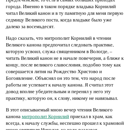
города. Именно в таком порядке владыка Корнилий
читал Великий канон и в ту памятную для меня первую
седмицу Великого поста, когда владыке было уже
далеко за восемьдесят.
Надо сказать, что митрополит Корнилий в чтении
Великого канона предпочитал следовать практике,
которую усвоил, служа священником в Вологде, –
читать Великий канон не в начале повечерия, а ближе к
концу, после великого славословия, подобно тому как
совершается лития на Рождество Христово и
Богоявление. Объяснял он это тем, что народ после
работы не успевает к началу канона. Я считал этот
довод вполне убедительным и перенял у него эту
практику, которую он, к слову, никому не навязывал.
В этот описываемый мною вечер чтения Великого
канона
митрополит Корнилий
приехал в храм, как
всегда, к началу службы, неспешно прошел к храмовой
иконе святителя Николая, на ходу раздавая