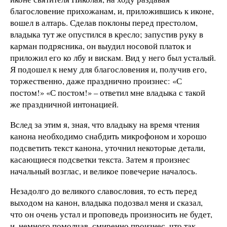
благословение прихожанам, и, приложившись к иконе,
вошел в алтарь. Сделав поклоны перед престолом,
владыка тут же опустился в кресло; запустив руку в
карман подрясника, он выудил носовой платок и
приложил его ко лбу и вискам. Вид у него был усталый.
Я подошел к нему для благословения и, получив его,
торжественно, даже празднично произнес: «С
постом!» «С постом!» – ответил мне владыка с такой
же праздничной интонацией.
Вслед за этим я, зная, что владыку на время чтения
канона необходимо снабдить микрофоном и хорошо
подсветить текст канона, уточнил некоторые детали,
касающиеся подсветки текста. Затем я произнес
начальный возглас, и великое повечерие началось.
Незадолго до великого славословия, то есть перед
выходом на канон, владыка подозвал меня и сказал,
что он очень устал и проповедь произносить не будет,
и, немного помолчав, смиренно произнес, что так