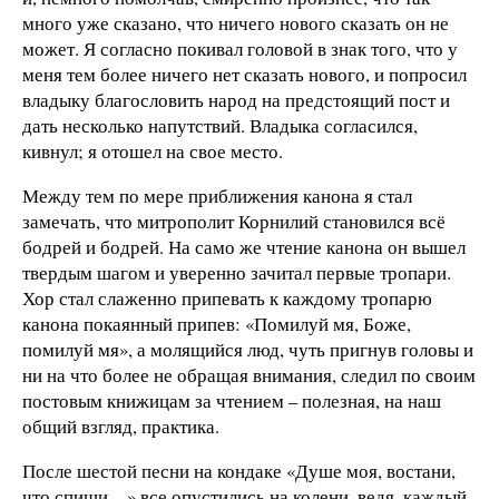
много уже сказано, что ничего нового сказать он не
может. Я согласно покивал головой в знак того, что у
меня тем более ничего нет сказать нового, и попросил
владыку благословить народ на предстоящий пост и
дать несколько напутствий. Владыка согласился,
кивнул; я отошел на свое место.
Между тем по мере приближения канона я стал
замечать, что митрополит Корнилий становился всё
бодрей и бодрей. На само же чтение канона он вышел
твердым шагом и уверенно зачитал первые тропари.
Хор стал слаженно припевать к каждому тропарю
канона покаянный припев: «Помилуй мя, Боже,
помилуй мя», а молящийся люд, чуть пригнув головы и
ни на что более не обращая внимания, следил по своим
постовым книжицам за чтением – полезная, на наш
общий взгляд, практика.
После шестой песни на кондаке «Душе моя, востани,
что спиши…» все опустились на колени, ведя, каждый