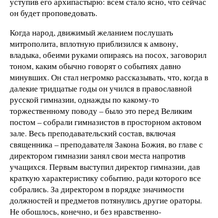
уступив его архипастырю: всем стало ясно, что сейчас
он будет проповедовать.
Когда народ, движимый желанием послушать
митрополита, вплотную приблизился к амвону,
владыка, обеими руками опираясь на посох, заговорил
тоном, каким обычно говорят о событиях давно
минувших. Он стал негромко рассказывать, что, когда в
далекие тридцатые годы он учился в православной
русской гимназии, однажды по какому-то
торжественному поводу – было это перед Великим
постом – собрали гимназистов в просторном актовом
зале. Весь преподавательский состав, включая
священника – преподавателя Закона Божия, во главе с
директором гимназии занял свои места напротив
учащихся. Первым выступил директор гимназии, дав
краткую характеристику событию, ради которого все
собрались. За директором в порядке значимости
должностей и предметов потянулись другие ораторы.
Не обошлось, конечно, и без нравственно-