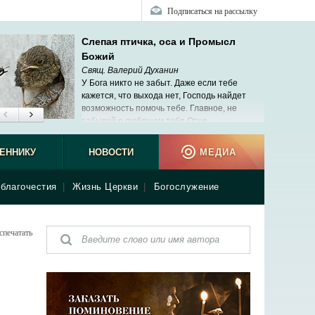
Подписаться на рассылку
Слепая птичка, оса и Промысл
Божий
Свящ. Валерий Духанин
У Бога никто не забыт. Даже если тебе
кажется, что выхода нет, Господь найдет
возможность помочь тебе. Главное, не
забывай о любящем тебя Отце.
ЕННИКУ
НОВОСТИ
МЕДИА
благочестия
|
Жизнь Церкви
|
Богослужение
спечатать