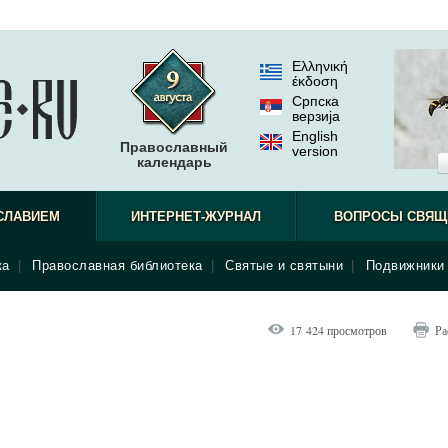
Ελληνική
έκδοση
Српска
верзиjа
English
Православный
version
календарь
СЛАВИЕМ
ИНТЕРНЕТ-ЖУРНАЛ
ВОПРОСЫ СВЯЩ
ка
|
Православная библиотека
|
Святые и святыни
|
Подвижники 
17 424 просмотров
Ра