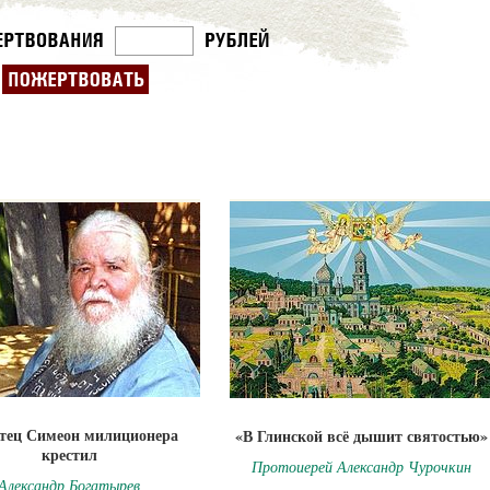
отец Симеон милиционера
«В Глинской всё дышит святостью»
крестил
Протоиерей Александр Чурочкин
Александр Богатырев