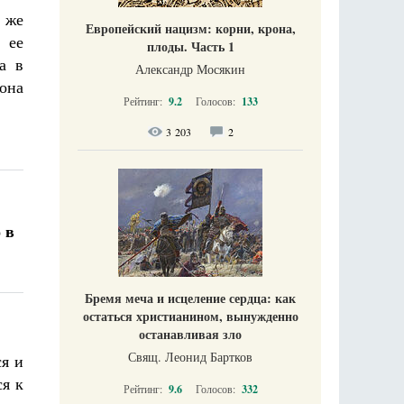
 же
Европейский нацизм: корни, крона,
 ее
плоды. Часть 1
а в
Александр Мосякин
она
Рейтинг:
9.2
Голосов:
133
3 203
2
 в
!
Бремя меча и исцеление сердца: как
остаться христианином, вынужденно
останавливая зло
Свящ. Леонид Бартков
ся и
я к
Рейтинг:
9.6
Голосов:
332