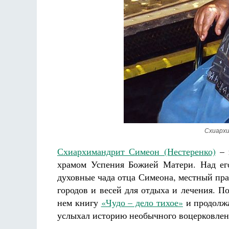
Разлуки не будет
Фредерика де Грааф
Схиарх
Схиархимандрит Симеон (Нестеренко)
– 
храмом Успения Божией Матери. Над его
духовные чада отца Симеона, местный пр
городов и весей для отдыха и лечения. П
нем книгу
«Чудо – дело тихое»
и продолжа
услыхал историю необычного воцерковлен