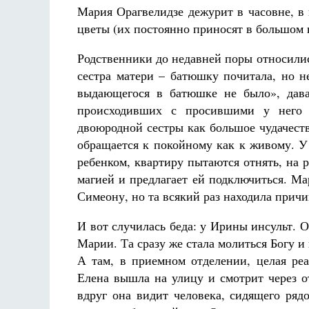
Мария Орагвелидзе дежурит в часовне, в 
цветы (их постоянно приносят в большом 
Родственники до недавней поры относилис
сестра матери – батюшку почитала, но н
выдающегося в батюшке не было», дава
происходивших с просившими у него 
двоюродной сестры как большое чудачество
обращается к покойному как к живому. У
ребенком, квартиру пытаются отнять, на р
магией и предлагает ей подключиться. Ма
Симеону, но та всякий раз находила причи
И вот случилась беда: у Ирины инсульт. 
Марии. Та сразу же стала молиться Богу 
А там, в приемном отделении, целая ре
Елена вышла на улицу и смотрит через о
вдруг она видит человека, сидящего ряд