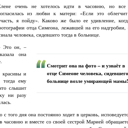
Елене очень не хотелось идти в часовню, но все
согласилась из любви к матери: «Если это облегчит
участь, я пойду». Каково же было ее удивление, когд
фотографии отца Симеона, лежавшей на его надгробии, 
узнала человека, сидевшего тогда в больнице.
– Это он, –
сказала она
.
Смотрит она на фото – и узнаёт в
отце Симеоне человека, сидевшего
е красивы и
 тогда ему
больнице возле умирающей мамы
 что слышит
ку ни разу
лась.
о с того дня она постоянно ходит в церковь, исповедует
в часовню и вместе со своей сестрой Марией обращаетс