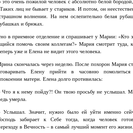
о это очень пожилой человек с абсолютно белой бородой
Таких лиц не бывает у стариков. И потом, он неестеств
 страшном волнении. На нем ослепительно белая рубаш
рубашках и брюках.
тно в приемное отделение и спрашивает у Марии: «Кто 
ющийся помочь своим коллегам?» Мария смотрит туда, к
еперь уже и Елена не видит этого человека.
Ирина скончалась через неделю. После похорон Мария с
уговаривать Елену прийти в часовню помолиться
упокоении матери. Елена долго противилась:
– Что я к нему пойду?! Он твою просьбу не услышал. М
ведь умерла.
– Услышал. Значит, нужно было ей уйти именно сейч
Господь забирает к Себе тогда, когда человек гото
переходу в Вечность – в самый лучший момент его жизни