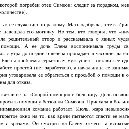
которой погребен отец Симеон: следит за порядком, ме
количестве).
ь к ее служению по-разному. Мать одобряла, а тетя Ири
е навещала его могилку. Но тем, кто говорил, что «ни
ла решительный отпор и рассказывала о явных чудес
помощи. А ее дочь Елена воспринимала труды св
: с утра до позднего вечера пропадает в часовне, да е
 Елены проблемы серьезные: муж ушел – оставил ее одн
аботе простой (нет заработков), а начальница ее занима
рия уговаривала ее обратиться с просьбой о помощи к 
ны для отказа.
Отвезли ее на «Скорой помощи» в больницу. Дочь позво
и просить помощи у батюшки Симеона. Приехала в больн
анимационная команда работает. Июль, жара невыносим
ткрытое окно на то, как врачи пытаются спасти ее мат
ом с врачами. Он смотрит на Елену, отчего та испытыв