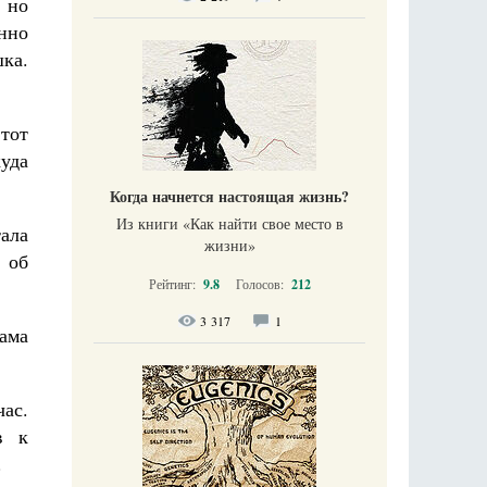
, но
енно
ка.
этот
уда
Когда начнется настоящая жизнь?
Из книги «Как найти свое место в
тала
жизни​»
 об
Рейтинг:
9.8
Голосов:
212
3 317
1
ама
ас.
в к
.