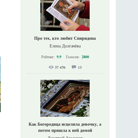
Про тех, кто любит Спиридона
Елена Долгачёва
Рейтинг:
9.9
Голосов:
2800
37 476
13
Как Богородица исцелила девочку, а
потом пришла к ней домой
Дмитрий Злодорев