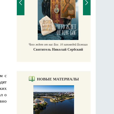
П
Е
аучись у
Чего ждет от нас Бог. 10 заповедей Божиих
Святитель Николай Сербский
м с
НОВЫЕ МАТЕРИАЛЫ
дят
ких
ал о
авно