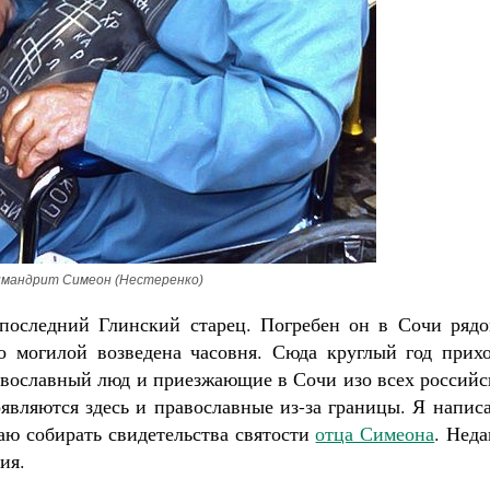
Великомученик Георгий Победоносец. Н
святого
Роман Котов
Как найти своё место в жизни
Кирилл Мурышев
имандрит Симеон (Нестеренко)
последний Глинский старец. Погребен он в Сочи рядо
 могилой возведена часовня. Сюда круглый год прихо
авославный люд и приезжающие в Сочи изо всех российс
оявляются здесь и православные из-за границы. Я напис
ю собирать свидетельства святости
отца Симеона
. Нед
ия.