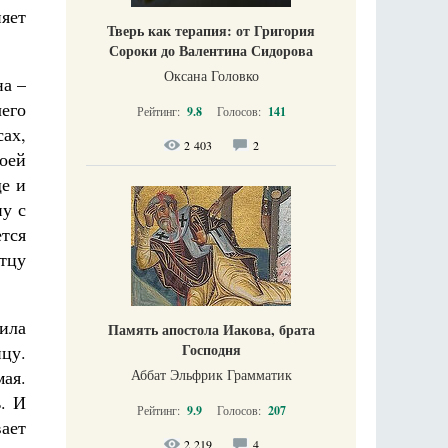
няет
Тверь как терапия: от Григория
Сороки до Валентина Сидорова
Оксана Головко
на –
чего
Рейтинг:
9.8
Голосов:
141
ах,
2 403
2
оей
ще и
у с
ется
отцу
нила
Память апостола Иакова, брата
Господня
ицу.
Аббат Эльфрик Грамматик
ая.
ь. И
Рейтинг:
9.9
Голосов:
207
ает
2 219
4