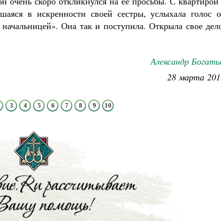
н очень скоро откликнулся на ее просьбы. С квартирой
шаяся в искренности своей сестры, услыхала голос о
 начальницей». Она так и поступила. Открыла свое дел
Александр Богаты
28 марта 201
3
4
5
6
7
8
9
10