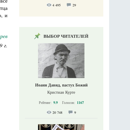
 все
4 495
29
тца
о, и
рев
ВЫБОР ЧИТАТЕЛЕЙ
9 г.
Иоанн Давид, пастух Божий
Кристиан Курте
Рейтинг:
9.9
Голосов:
1167
20 748
9