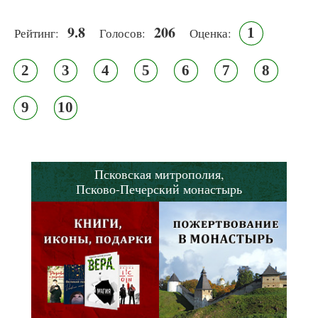
9.8
206
1
Рейтинг:
Голосов:
Оценка:
2
3
4
5
6
7
8
9
10
Псковская митрополия,
Псково-Печерский монастырь