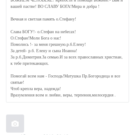
вашей пастве! ВО СЛАВУ БОГА!Мира и добра !
Вечная и светлая память о.Стефану!
Слава БОГУ!- о.Стефан на небесах!
О.Стефан!Моли Бога о нас!
Помолись !- за меня грешную.р.б.Елену!
За детей- р.б. Елену и сына Иоанна!
За р.б.Димитрия.За семью.И за всех православных христиан,
к тебе притекающих.
Помогай всем нам - Господь!Матушка Пр.Богородица и все
святые!
Чтоб крепла вера, надежда!
Вразумления всем и любви, веры, терпения,милосердия .