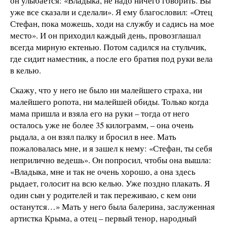
он улыбается: «Владыка, не надо ничего говорить. Вы
уже все сказали и сделали». Я ему благословил: «Отец
Стефан, пока можешь, ходи на службу и садись на мое
место». И он приходил каждый день, провозглашал
всегда мирную ектенью. Потом садился на стульчик,
где сидит наместник, а после его братия под руки вела
в келью.
Скажу, что у него не было ни малейшего страха, ни
малейшего ропота, ни малейшей обиды. Только когда
мама пришла и взяла его на руки – тогда от него
осталось уже не более 35 килограмм, – она очень
рыдала, а он взял палку и бросил в нее. Мать
пожаловалась мне, и я зашел к нему: «Стефан, ты себя
неприлично ведешь». Он попросил, чтобы она вышла:
«Владыка, мне и так не очень хорошо, а она здесь
рыдает, голосит на всю келью. Уже поздно плакать. Я
один сын у родителей и так переживаю, с кем они
останутся…» Мать у него была балерина, заслуженная
артистка Крыма, а отец – первый тенор, народный