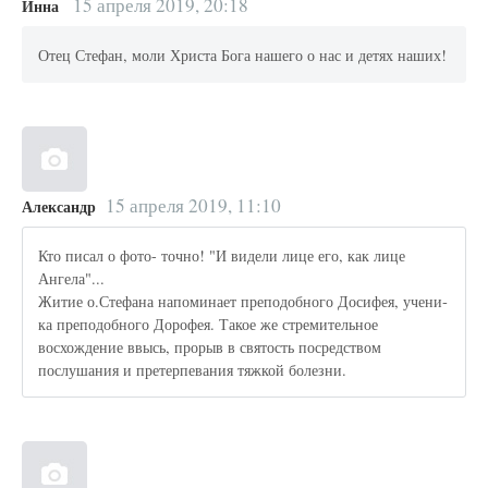
15 апреля 2019, 20:18
Инна
Отец Стефан, моли Христа Бога нашего о нас и детях наших!
15 апреля 2019, 11:10
Александр
Кто писал о фото- точно! "И видели лице его, как лице
Ангела"...
Житие о.Стефана напоминает пре­по­доб­но­го До­си­фея, уче­ни­
ка пре­по­доб­но­го До­ро­фея. Такое же стремительное
восхождение ввысь, прорыв в святость посредством
послушания и претерпевания тяжкой болезни.