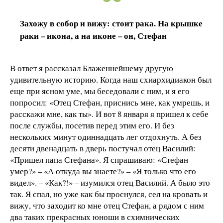
Захожу в собор и вижу: стоит рака. На крышке
раки – икона, а на иконе – он, Стефан
В ответ я рассказал Блаженнейшему другую
удивительную историю. Когда наш схиархидиакон был
еще при ясном уме, мы беседовали с ним, и я его
попросил: «Отец Стефан, приснись мне, как умрешь, и
расскажи мне, как ты». И вот 8 января я пришел к себе
после службы, посетив перед этим его. И без
нескольких минут одиннадцать лег отдохнуть. А без
десяти двенадцать в дверь постучал отец Василий:
«Пришел папа Стефана». Я спрашиваю: «Стефан
умер?» – «А откуда вы знаете?» – «Я только что его
видел». – «Как?!» – изумился отец Василий. А было это
так. Я спал, но уже как бы проснулся, сел на кровать и
вижу, что заходит ко мне отец Стефан, а рядом с ним
два таких прекрасных юноши в схимнических