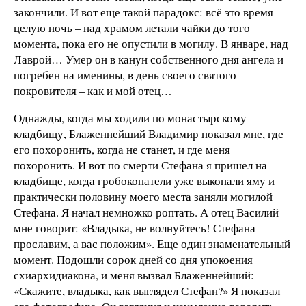
закончили. И вот еще такой парадокс: всё это время –
целую ночь – над храмом летали чайки до того
момента, пока его не опустили в могилу. В январе, над
Лаврой… Умер он в канун собственного дня ангела и
погребен на именины, в день своего святого
покровителя – как и мой отец…
Однажды, когда мы ходили по монастырскому
кладбищу, Блаженнейший Владимир показал мне, где
его похоронить, когда не станет, и где меня
похоронить. И вот по смерти Стефана я пришел на
кладбище, когда гробокопатели уже выкопали яму и
практически половину моего места заняли могилой
Стефана. Я начал немножко роптать. А отец Василий
мне говорит: «Владыка, не волнуйтесь! Стефана
прославим, а вас положим». Еще один знаменательный
момент. Подошли сорок дней со дня упокоения
схиархидиакона, и меня вызвал Блаженнейший:
«Скажите, владыка, как выглядел Стефан?» Я показал