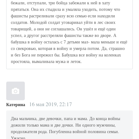
бежали, отступали, три бойца забежали к ней в хату
прятаться. Она их стыдила и умаляла уходить, потому что
фашисты растреливали сразу всю семью если находили
солдатов. Молодой солдат уговаривал уйти в лес своих
товарищей, а они не соглашались. Он ушёл и ещё один
успел, а другог расстреляли фашисты также во дворе. А
бабушка в войну осталась с 7 детьми мал- мала меньше и ещё
со свекровью, которая в войну и умерла потом. Да, страшно
и без Бога не пережил бы. Бабушка все войну на коленках
простояла, вымаливала мужа и леток.
16 мая 2019, 22:17
Катерина
Два мальчика, две девочки, папа и мама. До конца войны
дожили только мама и две дочки. Ни одного мужчины,
продолжателя рода. Погубленна войной половина семьи.
Ужасно.