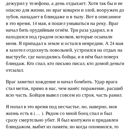
дежурил у телефона, а день отдыхает. Хотя так бы и не
опасно для жизни, но враг коварен и злой, вооружен до
зубов, нападает в блиндаже и в тылу. Вот в описанное
в это время, 14 мая, я пошел умываться на реку. Враг
начал бить орудийным огнём. Три раза ударил, и я
находился под градом осколков, которые осыпали
меня. Я припадал к земле и остался невредим. А 24 мая
я захотел отдохнуть повольней, устроился на отдых на
выструбе, где находились бойцы, и в нём был поверх
блиндаж. Кто спал, кто письмо писал, кто домой деньги
отсылал.
Враг заметил хождение и начал бомбить. Удар врага
стал меток, прямо в нас, чем нанёс поражение, расшиб
всю часть. Бойцов вывел совсем из строя, часть ранил.
Я попал в это время под несчастье, но, наверно, моя
жизнь есть в (… ). Рядом со мной боец спал и был
сразу смертельно убит. Я был контужен и придавлен
блиндажом, выбит из памяти, но когда опомнился, то