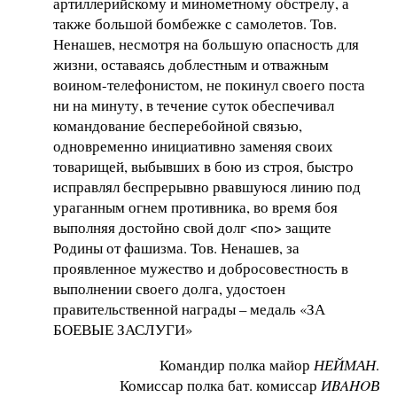
артиллерийскому и минометному обстрелу, а
также большой бомбежке с самолетов. Тов.
Ненашев, несмотря на большую опасность для
жизни, оставаясь доблестным и отважным
воином-телефонистом, не покинул своего поста
ни на минуту, в течение суток обеспечивал
командование бесперебойной связью,
одновременно инициативно заменяя своих
товарищей, выбывших в бою из строя, быстро
исправлял беспрерывно рвавшуюся линию под
ураганным огнем противника, во время боя
выполняя достойно свой долг <по> защите
Родины от фашизма. Тов. Ненашев, за
проявленное мужество и добросовестность в
выполнении своего долга, удостоен
правительственной награды – медаль «ЗА
БОЕВЫЕ ЗАСЛУГИ»
Командир полка майор
НЕЙМАН
.
Комиссар полка бат. комиссар
ИBAHOВ