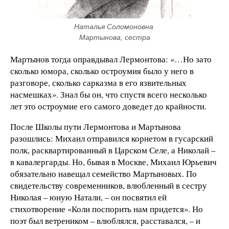
Наталья Соломоновна 
Мартынова, сестра
Мартынов тогда оправдывал Лермонтова: «…Но зато
сколько юмора, сколько остроумия было у него в
разговоре, сколько сарказма в его язвительных
насмешках». Знал бы он, что спустя всего несколько
лет это остроумие его самого доведет до крайности.
После Школы пути Лермонтова и Мартынова
разошлись: Михаил отправился корнетом в гусарский
полк, расквартированный в Царском Селе, а Николай –
в кавалергарды. Но, бывая в Москве, Михаил Юрьевич
обязательно навещал семейство Мартыновых. По
свидетельству современников, влюбленный в сестру
Николая – юную Натали, – он посвятил ей
стихотворение «Коли поспорить нам придется». Но
поэт был ветреником – влюблялся, расставался, – и