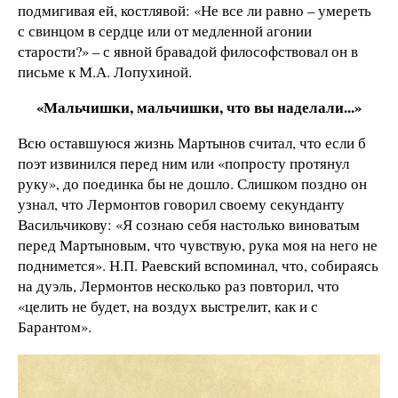
подмигивая ей, костлявой: «Не все ли равно – умереть
с свинцом в сердце или от медленной агонии
старости?» – с явной бравадой философствовал он в
письме к М.А. Лопухиной.
«Мальчишки, мальчишки, что вы наделали...»
Всю оставшуюся жизнь Мартынов считал, что если б
поэт извинился перед ним или «попросту протянул
руку», до поединка бы не дошло. Слишком поздно он
узнал, что Лермонтов говорил своему секунданту
Васильчикову: «Я сознаю себя настолько виноватым
перед Мартыновым, что чувствую, рука моя на него не
поднимется». Н.П. Раевский вспоминал, что, собираясь
на дуэль, Лермонтов несколько раз повторил, что
«целить не будет, на воздух выстрелит, как и с
Барантом».