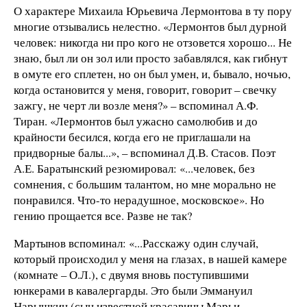
О характере Михаила Юрьевича Лермонтова в ту пору
многие отзывались нелестно. «Лермонтов был дурной
человек: никогда ни про кого не отзовется хорошо... Не
знаю, был ли он зол или просто забавлялся, как гибнут
в омуте его сплетен, но он был умен, и, бывало, ночью,
когда остановится у меня, говорит, говорит – свечку
зажгу, не черт ли возле меня?» – вспоминал А.Ф.
Тиран. «Лермонтов был ужасно самолюбив и до
крайности бесился, когда его не приглашали на
придворные балы...», – вспоминал Д.В. Стасов. Поэт
А.Е. Баратынский резюмировал: «...человек, без
сомнения, с большим талантом, но мне морально не
понравился. Что-то нерадушное, московское». Но
гению прощается все. Разве не так?
Мартынов вспоминал: «...Расскажу один случай,
который происходил у меня на глазах, в нашей камере
(комнате – О.Л.), с двумя вновь поступившими
юнкерами в кавалергарды. Это были Эммануил
Нарышкин (сын известной красавицы Марьи