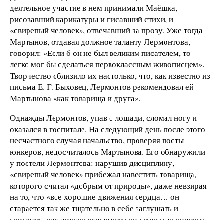
деятельное участие в нем принимали Маёшка,
рисовавший карикатуры и писавший стихи, и
«свирепый человек», отвечавший за прозу. Уже тогда
Мартынов, отдавая должное таланту Лермонтова,
говорил: «Если б он не был великим писателем, то
легко мог бы сделаться первоклассным живописцем».
Творчество сблизило их настолько, что, как известно из
письма Е. Г. Быховец, Лермонтов рекомендовал ей
Мартынова «как товарища и друга».
Однажды Лермонтов, упав с лошади, сломал ногу и
оказался в госпитале. На следующий день после этого
несчастного случая начальство, проверяя посты
юнкеров, недосчиталось Мартынова. Его обнаружили
у постели Лермонтова: нарушив дисциплину,
«свирепый человек» прибежал навестить товарища,
которого считал «добрым от природы», даже невзирая
на то, что «все хорошие движения сердца… он
старается так же тщательно в себе заглушать и
скрывать, как другие скрывают свои гнусные пороки».