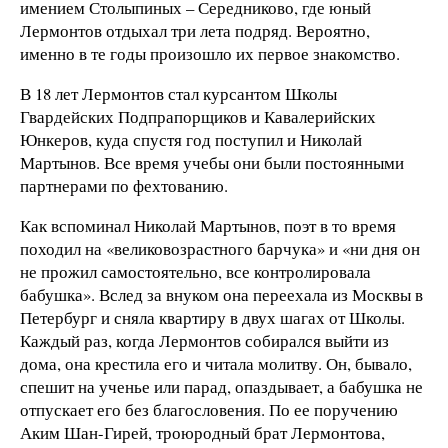
имением Столыпиных – Середниково, где юный
Лермонтов отдыхал три лета подряд. Вероятно,
именно в те годы произошло их первое знакомство.
В 18 лет Лермонтов стал курсантом Школы
Гвардейских Подпрапорщиков и Кавалерийских
Юнкеров, куда спустя год поступил и Николай
Мартынов. Все время учебы они были постоянными
партнерами по фехтованию.
Как вспоминал Николай Мартынов, поэт в то время
походил на «великовозрастного барчука» и «ни дня он
не прожил самостоятельно, все контролировала
бабушка». Вслед за внуком она переехала из Москвы в
Петербург и сняла квартиру в двух шагах от Школы.
Каждый раз, когда Лермонтов собирался выйти из
дома, она крестила его и читала молитву. Он, бывало,
спешит на ученье или парад, опаздывает, а бабушка не
отпускает его без благословения. По ее поручению
Аким Шан-Гирей, троюродный брат Лермонтова,