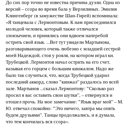
До сих пор точно не известна причина дуэли. Одна из
версий – ссора во время бала у Верзилиных. Эмилия
Клингенберг (в замужестве Шан-Гирей) вспоминала:
«Я танцевала с Лермонтовым. К нам присоединился
молодой человек, который также отличался
злоязычием, и принялись они вдвоем наперебой
острить свой язык. ...Вот тут увидели Мартынова,
разговаривающего очень любезно с младшей сестрой
моей Надеждой, стоя у рояля, на котором играл кн.
Трубецкой. Лермонтов начал острить на его счет,
называя его горцем с большим кинжалом. Надо же
было так случиться, что, когда Трубецкой ударил
последний аккорд, слово ‟кинжал” раздалось по всей
зале. Мартынов ...сказал Лермонтову: ‟Сколько раз
просил я вас оставить свои шутки”, – отвернулся и
отошел прочь. На мое замечание: ‟Язык враг мой” – М.
Ю. отвечал спокойно: ‟Это ничего, завтра мы опять
будем друзьями”. Танцы продолжались, и я думала,
что тем кончилась вся ссора».