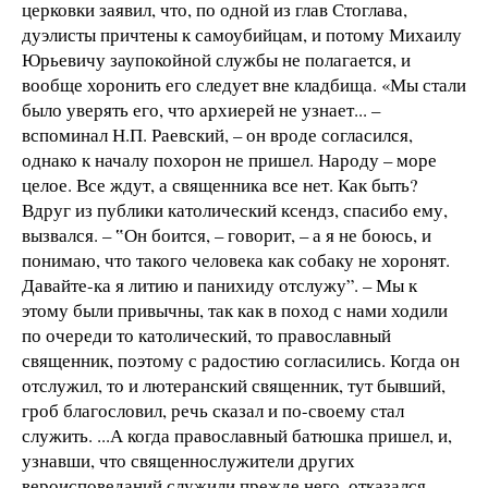
церковки заявил, что, по одной из глав Стоглава,
дуэлисты причтены к самоубийцам, и потому Михаилу
Юрьевичу заупокойной службы не полагается, и
вообще хоронить его следует вне кладбища. «Мы стали
было уверять его, что архиерей не узнает... –
вспоминал Н.П. Раевский, – он вроде согласился,
однако к началу похорон не пришел. Народу – море
целое. Все ждут, а священника все нет. Как быть?
Вдруг из публики католический ксендз, спасибо ему,
вызвался. – ‟Он боится, – говорит, – а я не боюсь, и
понимаю, что такого человека как собаку не хоронят.
Давайте-ка я литию и панихиду отслужу”. – Мы к
этому были привычны, так как в поход с нами ходили
по очереди то католический, то православный
священник, поэтому с радостию согласились. Когда он
отслужил, то и лютеранский священник, тут бывший,
гроб благословил, речь сказал и по-своему стал
служить. ...А когда православный батюшка пришел, и,
узнавши, что священнослужители других
вероисповеданий служили прежде него, отказался