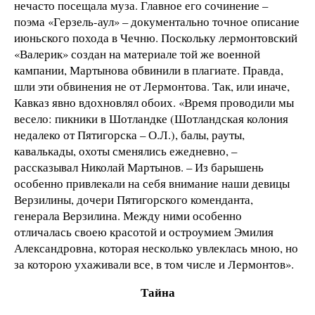
нечасто посещала муза. Главное его сочинение –
поэма «Герзель-аул» – документально точное описание
июньского похода в Чечню. Поскольку лермонтовский
«Валерик» создан на материале той же военной
кампании, Мартынова обвинили в плагиате. Правда,
шли эти обвинения не от Лермонтова. Так, или иначе,
Кавказ явно вдохновлял обоих. «Время проводили мы
весело: пикники в Шотландке (Шотландская колония
недалеко от Пятигорска – О.Л.), балы, рауты,
кавалькады, охоты сменялись ежедневно, –
рассказывал Николай Мартынов. – Из барышень
особенно привлекали на себя внимание наши девицы
Верзилины, дочери Пятигорского коменданта,
генерала Верзилина. Между ними особенно
отличалась своею красотой и остроумием Эмилия
Александровна, которая несколько увлеклась мною, но
за которою ухаживали все, в том числе и Лермонтов».
Тайна