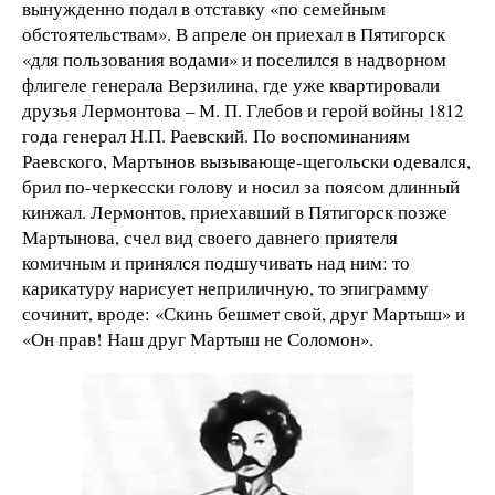
вынужденно подал в отставку «по семейным
обстоятельствам». В апреле он приехал в Пятигорск
«для пользования водами» и поселился в надворном
флигеле генерала Верзилина, где уже квартировали
друзья Лермонтова – М. П. Глебов и герой войны 1812
года генерал Н.П. Раевский. По воспоминаниям
Раевского, Мартынов вызывающе-щегольски одевался,
брил по-черкесски голову и носил за поясом длинный
кинжал. Лермонтов, приехавший в Пятигорск позже
Мартынова, счел вид своего давнего приятеля
комичным и принялся подшучивать над ним: то
карикатуру нарисует неприличную, то эпиграмму
сочинит, вроде: «Скинь бешмет свой, друг Мартыш» и
«Он прав! Наш друг Мартыш не Соломон».