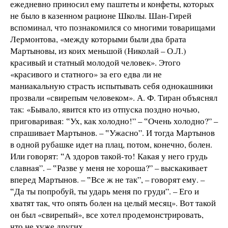
ежедневно приносил ему паштеты и конфеты, которых
не было в казенном рационе Школы. Шан-Гирей
вспоминал, что познакомился со многими товарищами
Лермонтова, «между которыми были два брата
Мартыновы, из коих меньшой (Николай – О.Л.)
красивый и статный молодой человек». Этого
«красивого и статного» за его едва ли не
маниакальную страсть испытывать себя однокашники
прозвали «свирепым человеком». А. Ф. Тиран объяснял
так: «Бывало, явится кто из отпуска поздно ночью,
приговаривая: ‟Ух, как холодно!” – ‟Очень холодно?” –
спрашивает Мартынов. – ‟Ужасно”. И тогда Мартынов
в одной рубашке идет на плац, потом, конечно, болен.
Или говорят: ‟А здоров такой-то! Какая у него грудь
славная”. – ‟Разве у меня не хороша?” – выскакивает
вперед Мартынов. – ‟Все ж не так”, – говорят ему. –
‟Да ты попробуй, ты ударь меня по груди”. – Его и
хватят так, что опять болен на целый месяц». Вот такой
он был «свирепый», все хотел продемонстрировать,
что не хуже других.