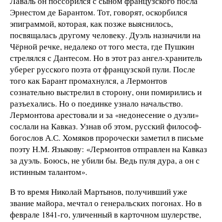
Лаваль он поссорился с сыном французского посла
Эрнестом де Барантом. Тот, говорят, оскорбился
эпиграммой, которая, как позже выяснилось,
посвящалась другому человеку. Дуэль назначили на
Чёрной речке, недалеко от того места, где Пушкин
стрелялся с Дантесом. Но в этот раз ангел-хранитель
уберег русского поэта от французской пули. После
того как Барант промахнулся, а Лермонтов
сознательно выстрелил в сторону, они помирились и
разъехались. Но о поединке узнало начальство.
Лермонтова арестовали и за «недонесение о дуэли»
сослали на Кавказ. Узнав об этом, русский философ-
богослов А.С. Хомяков пророчески заметил в письме
поэту Н.М. Языкову: «Лермонтов отправлен на Кавказ
за дуэль. Боюсь, не убили бы. Ведь пуля дура, а он с
истинным талантом».
В то время Николай Мартынов, получивший уже
звание майора, мечтал о генеральских погонах. Но в
феврале 1841-го, уличенный в карточном шулерстве,