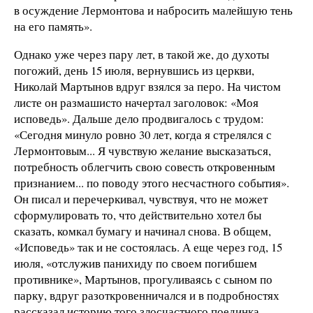
в осуждение Лермонтова и набросить малейшую тень
на его память».
Однако уже через пару лет, в такой же, до духоты
погожий, день 15 июля, вернувшись из церкви,
Николай Мартынов вдруг взялся за перо. На чистом
листе он размашисто начертал заголовок: «Моя
исповедь». Дальше дело продвигалось с трудом:
«Сегодня минуло ровно 30 лет, когда я стрелялся с
Лермонтовым... Я чувствую желание высказаться,
потребность облегчить свою совесть откровенным
признанием... по поводу этого несчастного события».
Он писал и перечеркивал, чувствуя, что не может
сформулировать то, что действительно хотел бы
сказать, комкал бумагу и начинал снова. В общем,
«Исповедь» так и не состоялась. А еще через год, 15
июля, «отслужив панихиду по своем погибшем
противнике», Мартынов, прогуливаясь с сыном по
парку, вдруг разоткровенничался и в подробностях
рассказал историю того злосчастного поединка,