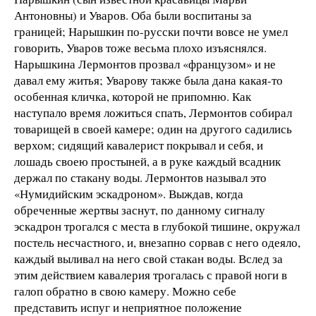
Антоновны) и Уваров. Оба были воспитаны за
границей; Нарышкин по-русски почти вовсе не умел
говорить, Уваров тоже весьма плохо изъяснялся.
Нарышкина Лермонтов прозвал «французом» и не
давал ему житья; Уварову также была дана какая-то
особенная кличка, которой не припомню. Как
наступало время ложиться спать, Лермонтов собирал
товарищей в своей камере; один на другого садились
верхом; сидящий кавалерист покрывал и себя, и
лошадь своею простыней, а в руке каждый всадник
держал по стакану воды. Лермонтов называл это
«Нумидийским эскадроном». Выждав, когда
обреченные жертвы заснут, по данному сигналу
эскадрон трогался с места в глубокой тишине, окружал
постель несчастного, и, внезапно сорвав с него одеяло,
каждый выливал на него свой стакан воды. Вслед за
этим действием кавалерия трогалась с правой ноги в
галоп обратно в свою камеру. Можно себе
представить испуг и неприятное положение