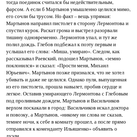
тогда поединок считался бы недействительным,
фарсом. А если б Мартынов умышленно целился мимо,
его сочли бы трусом. Но факт – вещь упрямая:
Мартынов направил пистолет в сторону Лермонтова и
спустил курок. Раскат грома и выстрел разорвали
тишину одновременно. Лермонтов упал, и тут же
полил дождь. Глебов подбежал к поэту первым и
услышал его слова: «Миша, умираю». Следом, как
рассказывал Раевский, подошел Мартынов, «земно
поклонился» и сказал: «Прости меня, Михаил
Юрьевич». Мартынов позже признался, что не хотел
убивать и даже не целился. Однако пуля, выпущенная
из его пистолета, прошла навылет, пробив сердце и
легкое. Оставив умирающего Лермонтова с Глебовым
под проливным дождем, Мартынов и Васильчиков
верхом поскакали в город: Васильчиков искал доктора
и повозку, а Мартынов, «никому ни слова не сказав,
темнее ночи, к себе в комнату прошел, а после прямо
отправился к коменданту Ильяшенко» объявить о
дуэли.