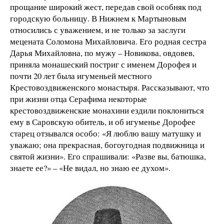
прощание широкий жест, передав свой особняк под
городскую больницу. В Нижнем к Мартыновым
относились с уважением, и не только за заслуги
мецената Соломона Михайловича. Его родная сестра
Дарья Михайловна, по мужу – Новикова, овдовев,
приняла монашеский постриг с именем Дорофея и
почти 20 лет была игуменьей местного
Крестовоздвиженского монастыря. Рассказывают, что
при жизни отца Серафима некоторые
крестовоздвиженские монахини ездили поклониться
ему в Саровскую обитель, и об игуменье Дорофее
старец отзывался особо: «Я люблю вашу матушку и
уважаю; она прекрасная, богоугодная подвижница и
святой жизни». Его спрашивали: «Разве вы, батюшка,
знаете ее?» – «Не видал, но знаю ее духом».