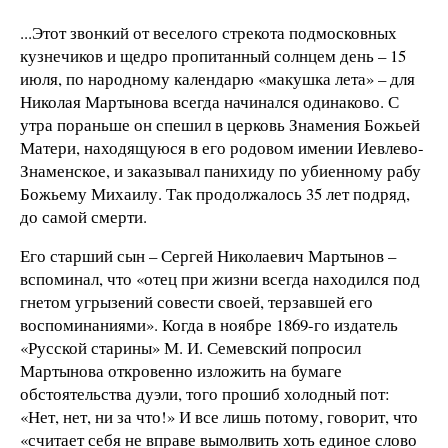
...Этот звонкий от веселого стрекота подмосковных
кузнечиков и щедро пропитанный солнцем день – 15
июля, по народному календарю «макушка лета» – для
Николая Мартынова всегда начинался одинаково. С
утра пораньше он спешил в церковь Знамения Божьей
Матери, находящуюся в его родовом имении Иевлево-
Знаменское, и заказывал панихиду по убиенному рабу
Божьему Михаилу. Так продолжалось 35 лет подряд,
до самой смерти.
Его старший сын – Сергей Николаевич Мартынов –
вспоминал, что «отец при жизни всегда находился под
гнетом угрызений совести своей, терзавшей его
воспоминаниями». Когда в ноябре 1869-го издатель
«Русской старины» М. И. Семевский попросил
Мартынова откровенно изложить на бумаге
обстоятельства дуэли, того прошиб холодный пот:
«Нет, нет, ни за что!» И все лишь потому, говорит, что
«считает себя не вправе вымолвить хоть единое слово