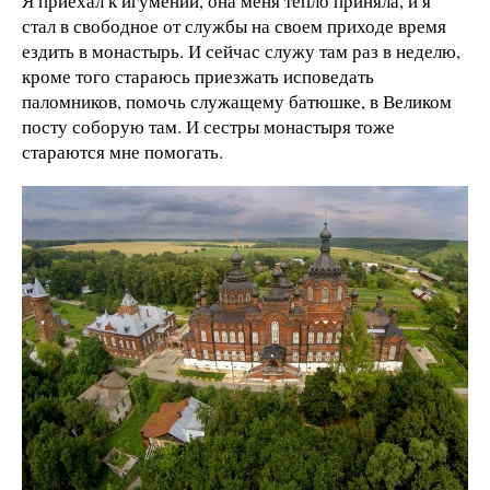
Я приехал к игумении, она меня тепло приняла, и я
стал в свободное от службы на своем приходе время
ездить в монастырь. И сейчас служу там раз в неделю,
кроме того стараюсь приезжать исповедать
паломников, помочь служащему батюшке, в Великом
посту соборую там. И сестры монастыря тоже
стараются мне помогать.