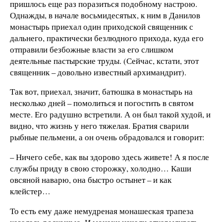
пришлось еще раз поразиться подобному настрою.
Однажды, в начале восьмидесятых, к ним в Данилов
монастырь приехал один приходской священник с
дальнего, практически безлюдного прихода, куда его
отправили безбожные власти за его слишком
деятельные пастырские труды. (Сейчас, кстати, этот
священник – довольно известный архимандрит).
Так вот, приехал, значит, батюшка в монастырь на
несколько дней – помолиться и погостить в святом
месте. Его радушно встретили. А он был такой худой, и
видно, что жизнь у него тяжелая. Братия сварили
рыбные пельмени, а он очень обрадовался и говорит:
– Ничего себе, как вы здорово здесь живете! А я после
службы приду в свою сторожку, холодно… Каши
овсяной наварю, она быстро остынет – и как
клейстер…
То есть ему даже немудреная монашеская трапеза