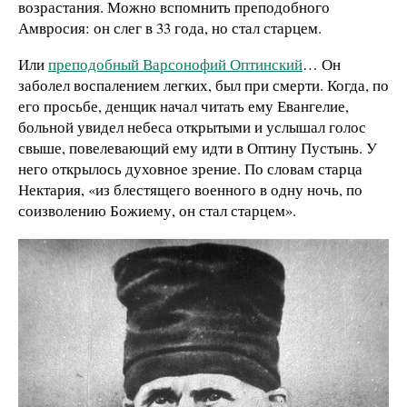
возрастания. Можно вспомнить преподобного
Амвросия: он слег в 33 года, но стал старцем.
Или
преподобный Варсонофий Оптинский
… Он
заболел воспалением легких, был при смерти. Когда, по
его просьбе, денщик начал читать ему Евангелие,
больной увидел небеса открытыми и услышал голос
свыше, повелевающий ему идти в Оптину Пустынь. У
него открылось духовное зрение. По словам старца
Нектария, «из блестящего военного в одну ночь, по
соизволению Божиему, он стал старцем».