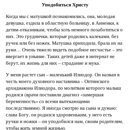
Уподобиться Христу
Когда мы с матушкой познакомились, она, молодая
девушка, ездила в областную больницу, в Анненки, к
детям-отказникам, чтобы хоть немного позаботиться о
них. Это груднички, которые родились калеками, без
ручек или без ножек. Матушка приходила, брала их на
руки… Очень тяжело видеть подобное несчастье – это
ввергает в уныние. Таких детей даже в интернат не
берут, их жизнь для них – страдание и мука.
У меня растет сын – маленький Илиодор. Он назван в
честь моего духовного наставника – Оптинского
архидиакона Илиодора, по молитвам которого малыш
родился (врачи поставили диагноз «замершая
беременность» со всеми вытекающими
последствиями). Я иногда смотрю на сына и думаю:
слава Богу, он родился здоровеньким, у него есть
ручки и ножки – он уподобился нам, своим родителям,
чтобы жить земной жизнью.