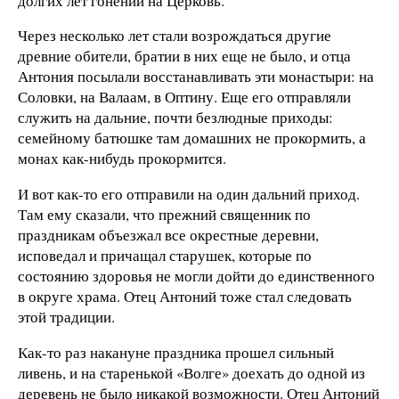
долгих лет гонений на Церковь.
Через несколько лет стали возрождаться другие
древние обители, братии в них еще не было, и отца
Антония посылали восстанавливать эти монастыри: на
Соловки, на Валаам, в Оптину. Еще его отправляли
служить на дальние, почти безлюдные приходы:
семейному батюшке там домашних не прокормить, а
монах как-нибудь прокормится.
И вот как-то его отправили на один дальний приход.
Там ему сказали, что прежний священник по
праздникам объезжал все окрестные деревни,
исповедал и причащал старушек, которые по
состоянию здоровья не могли дойти до единственного
в округе храма. Отец Антоний тоже стал следовать
этой традиции.
Как-то раз накануне праздника прошел сильный
ливень, и на старенькой «Волге» доехать до одной из
деревень не было никакой возможности. Отец Антоний