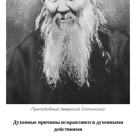
Преподобный Амвросий Оптинский
Духовные причины исправляются духовными
действиями