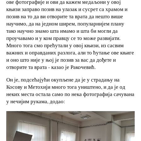
ове фотографије и ови да кажем медаљони у овој
књизи заправо позив на улазак и сусрет са храмом и
позив на то да ви отворите та врата да нешто више
научимо, да на једном ширем, популарнијем плану
тако научно знамо шта имамо и шта би могли да
проучавамо и у ком правцу се то може развијати.
Много тога смо прећутали у овој књизи, из сасвим
важних и оправданих разлога, али то ћутање ове књиге
и оно што није у њој је позив за вас да дођете и
отворите та врата - казао је Ракочевић.
Он је, подсећајући окупљене да је у страдању на
Косову и Метохији много тога уништено, и да је од
неких места остала само по нека фотографија сачувана
у нечијим рукама, додао: