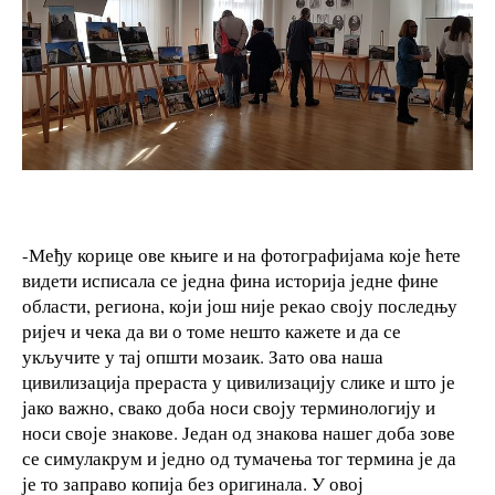
-Међу корице ове књиге и на фотографијама које ћете
видети исписала се једна фина историја једне фине
области, региона, који још није рекао своју последњу
ријеч и чека да ви о томе нешто кажете и да се
укључите у тај општи мозаик. Зато ова наша
цивилизација прераста у цивилизацију слике и што је
јако важно, свако доба носи своју терминологију и
носи своје знакове. Један од знакова нашег доба зове
се симулакрум и једно од тумачења тог термина је да
је то заправо копија без оригинала. У овој