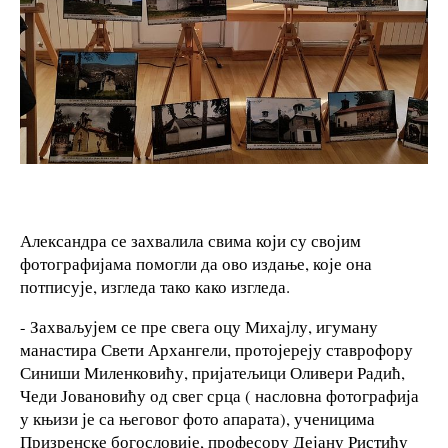
Александра се захвалила свима који су својим
фотографијама помогли да ово издање, које она
потписује, изгледа тако како изгледа.
- Захваљујем се пре свега оцу Михајлу, игуману
манастира Свети Архангели, протојереју ставрофору
Синиши Миленковићу, пријатељици Оливери Радић,
Чеди Јовановићу од свег срца ( насловна фотографија
у књизи је са његовог фото апарата), ученицима
Призренске богословије, професору Дејану Ристићу