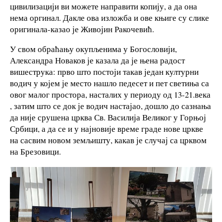
цивилизацији ви можете направити копију, а да она
нема оргинал. Дакле ова изложба и ове књиге су слике
оригинала-казао је Живојин Ракочевић.
У свом обраћању окупљенима у Богословији,
Александра Новаков је казала да је њена радост
вишеструка: прво што постоји такав један културни
водич у којем је место нашло педесет и пет светиња са
овог малог простора, насталих у периоду од 13-21.века
, затим што се док је водич настајао, дошло до сазнања
да није срушена црква Св. Василија Великог у Горњој
Србици, а да се и у најновије време граде нове цркве
на сасвим новом земљишту, какав је случај са црквом
на Брезовици.