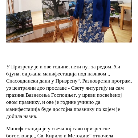
У Призрену је и ове године, пети пут за редом, 5.и
6.јуна, одржана манифестација под називом ,,
Спасовдански дани у Призрену“. Разноврстан програм,
уз централни део прославе - Свету литургију на сам
празник Вазнесења Господњег, у цркви посвећеној
овом празнику, и ове је године учинио да
манифестација буде достојна празнику по којем је
добила назив.
Манифестација је у свечаној сали призренске
богословије,, Св. Кирило и Методије“ отпочела