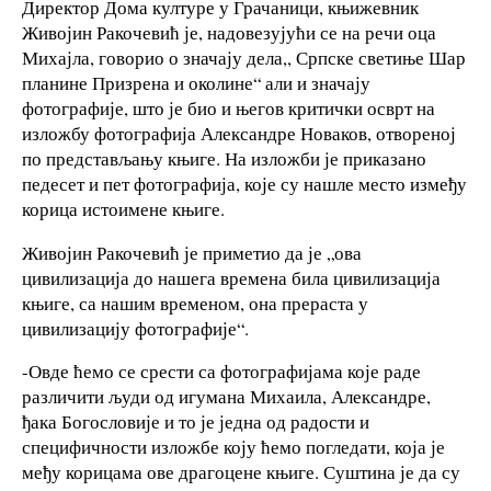
Директор Дома културе у Грачаници, књижевник
Живојин Ракочевић је, надовезујући се на речи оца
Михајла, говорио о значају дела,, Српске светиње Шар
планине Призрена и околине“ али и значају
фотографије, што је био и његов критички осврт на
изложбу фотографија Александре Новаков, отвореној
по представљању књиге. На изложби је приказано
педесет и пет фотографија, које су нашле место између
корица истоимене књиге.
Живојин Ракочевић је приметио да је „ова
цивилизација до нашега времена била цивилизација
књиге, са нашим временом, она прераста у
цивилизацију фотографије“.
-Овде ћемо се срести са фотографијама које раде
различити људи од игумана Михаила, Александре,
ђака Богословије и то је једна од радости и
специфичности изложбе коју ћемо погледати, која је
међу корицама ове драгоцене књиге. Суштина је да су