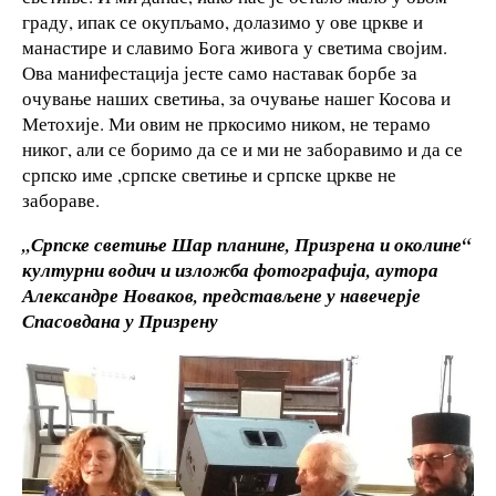
граду, ипак се окупљамо, долазимо у ове цркве и
манастире и славимо Бога живога у светима својим.
Ова манифестација јесте само наставак борбе за
очување наших светиња, за очување нашег Косова и
Метохије. Ми овим не пркосимо ником, не терамо
никог, али се боримо да се и ми не заборавимо и да се
српско име ,српске светиње и српске цркве не
забораве.
,,Српске светиње Шар планине, Призрена и околине“
културни водич и изложба фотографија, аутора
Александре Новаков, представљене у навечерје
Спасовдана у Призрену