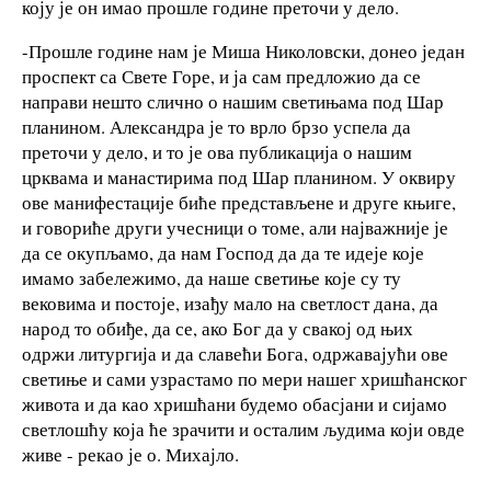
коју је он имао прошле године преточи у дело.
-Прошле године нам је Миша Николовски, донео један
проспект са Свете Горе, и ја сам предложио да се
направи нешто слично о нашим светињама под Шар
планином. Александра је то врло брзо успела да
преточи у дело, и то је ова публикација о нашим
црквама и манастирима под Шар планином. У оквиру
ове манифестације биће представљене и друге књиге,
и говориће други учесници о томе, али најважније је
да се окупљамо, да нам Господ да да те идеје које
имамо забележимо, да наше светиње које су ту
вековима и постоје, изађу мало на светлост дана, да
народ то обиђе, да се, ако Бог да у свакој од њих
одржи литургија и да славећи Бога, одржавајући ове
светиње и сами узрастамо по мери нашег хришћанског
живота и да као хришћани будемо обасјани и сијамо
светлошћу која ће зрачити и осталим људима који овде
живе - рекао је о. Михајло.