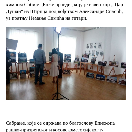
химном Србије ,,Боже правде,, коју је извео хор ,, Цар
Душан“ из Штрпца под вођством Александре Спасић,
уз пратњу Немање Симића на гитари.
Сабрање, које се одржава по благослову Епископа
рашко-призренског и косовскометохијског г-