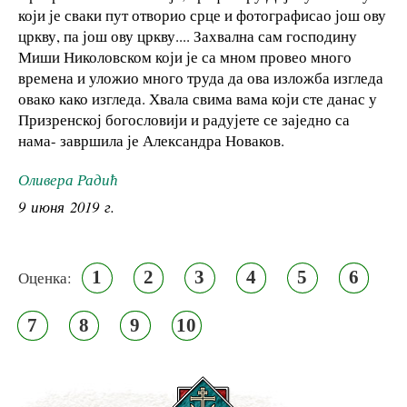
који је сваки пут отворио срце и фотографисао још ову
цркву, па још ову цркву.... Захвална сам господину
Миши Николовском који је са мном провео много
времена и уложио много труда да ова изложба изгледа
овако како изгледа. Хвала свима вама који сте данас у
Призренској богословији и радујете се заједно са
нама- завршила је Александра Новаков.
Оливера Радић
9 июня 2019 г.
1
2
3
4
5
6
Оценка:
7
8
9
10