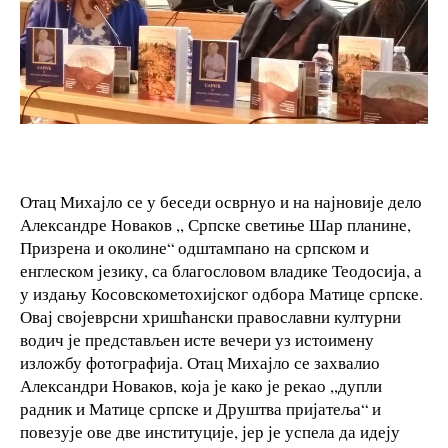
Отац Михајло се у беседи осврнуо и на најновије дело
Александре Новаков ,, Српске светиње Шар планине,
Призрена и околине“ одштампано на српском и
енглеском језику, са благословом владике Теодосија, а
у издању Косовскометохијског одбора Матице српске.
Овај својеврсни хришћански православни културни
водич је представљен исте вечери уз истоимену
изложбу фотографија. Отац Михајло се захвалио
Александри Новаков, која је како је рекао ,,дупли
радник и Матице српске и Друштва пријатеља“ и
повезује ове две институције, јер је успела да идеју