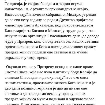
Теодосија, је својом беседом отворио игуман
манастира Св. Архангели архимандрит Михајло.
Благосиљајући почетак сабрања, о. Михајло је рекао
да се ево пету годину за редом Друштво пријатеља
манастира Свети Архангели, под покровитељством
Канцеларије за Косово и Метохију, труди да упркос
искушењима организује Спасовданске дане, да доведе
људе у Призрен, како би окупљени око наших светиња
прославили живога Бога и наследили вековну праксу
предака који су подигли ове светиње и са муком
одржавали у своје време:
-Окупили смо се у Призрену испод ове наше цркве
Светог Спаса, која нас чува и штити у брду Каљаје да
славимо Спасовдан и да окупљајући се око ових
наших светиња, прославимо живога Бога који нам је
дао да га познамо, који нам је дао да имамо ове
светиње и да наследимо вековну праксу наших
предака који су са муком подизали и одржавали ове
светиње. И ми данас, иако нас је остало мало у овом