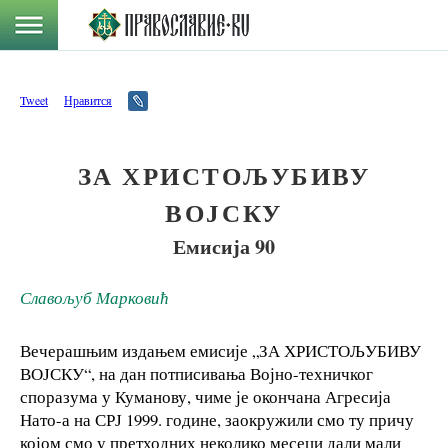
Tweet
Нравится
ЗА ХРИСТОЉУБИВУ
ВОЈСКУ
Емисија 90
Славољуб Марковић
Вечерашњим издањем емисије „ЗА ХРИСТОЉУБИВУ
ВОЈСКУ“, на дан потписивања Војно-техничког
споразума у Куманову, чиме је окончана Агресија
Нато-а на СРЈ 1999. године, заокружили смо ту причу
којом смо у претходних неколико месеци дали мали