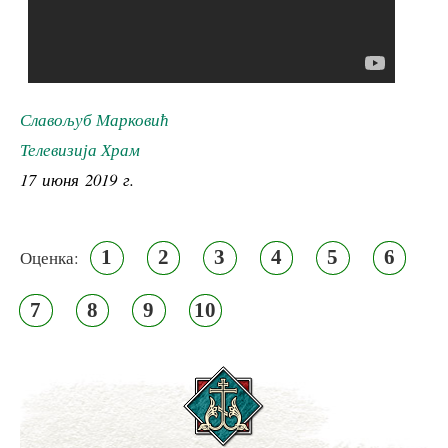
Славољуб Марковић
Телевизија Храм
17 июня 2019 г.
1
2
3
4
5
6
Оценка:
7
8
9
10