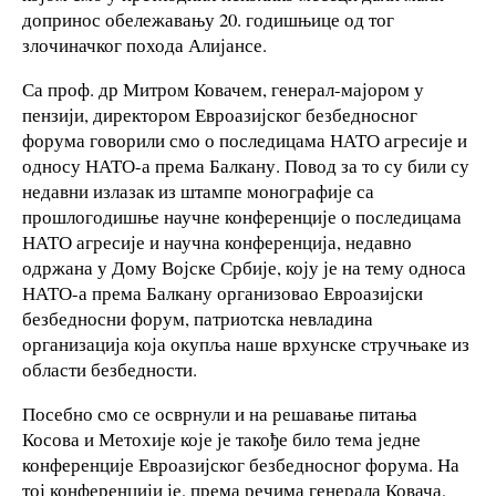
допринос обележавању 20. годишњице од тог
злочиначког похода Алијансе.
Са проф. др Митром Ковачем, генерал-мајором у
пензији, директором Евроазијског безбедносног
форума говорили смо о последицама НАТО агресије и
односу НАТО-а према Балкану. Повод за то су били су
недавни излазак из штампе монографије са
прошлогодишње научне конференције о последицама
НАТО агресије и научна конференција, недавно
одржана у Дому Војске Србије, коју је на тему односа
НАТО-а према Балкану организовао Евроазијски
безбедносни форум, патриотска невладина
организација која окупља наше врхунске стручњаке из
области безбедности.
Посебно смо се осврнули и на решавање питања
Косова и Метохије које је такође било тема једне
конференције Евроазијског безбедносног форума. На
тој конференцији је, према речима генерала Ковача,