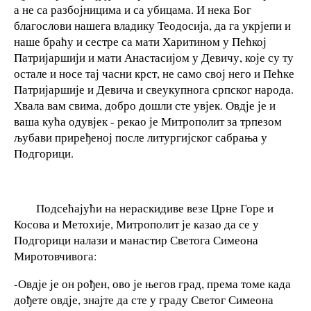
а не са разбојницима и са убицама. И нека Бог
благослови нашега владику Теодосија, да га укрјепи и
наше браћу и сестре са мати Харитином у Пећкој
Патријаршији и мати Анастасијом у Девичу, које су ту
остале и носе тај часни крст, не само свој него и Пећке
Патријаршије и Девича и свеукупнога српског народа.
Хвала вам свима, добро дошли сте увјек. Овдје је и
ваша кућа одувјек - рекао је Митрополит за трпезом
љубави приређеној после литургијског сабрања у
Подгорици.
Подсећајући на нераскидиве везе Црне Горе и
Косова и Метохије, Митрополит је казао да се у
Подгорици налази и манастир Светога Симеона
Миротовчивога:
-Овдје је он рођен, ово је његов град, према томе када
дођете овдје, знајте да сте у граду Светог Симеона