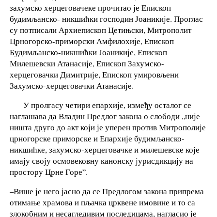
захумско херцеговачеке прочитао је Епископ
будимљанско- никшићки господин Јоаникије. Проглас
су потписали Архиепископ Цетињски, Митрополит
Црногорско-приморски Амфилохије, Епископ
Будимљанско-никшићки Јоаникије, Епископ
Милешевски Атанасије, Епископ Захумско-
херцеговачки Димитрије, Епископ умировљени
Захумско-херцеговачки Атанасије.
У пролгасу четири епархије, између осталог се
наглашава да Владин Предлог закона о слободи „није
ништа друго до акт који је уперен против Митрополије
црногорске приморске и Епархије будимљанско-
никшићке, захумско-херцеговачке и милешевске које
имају своју осмовековну канонску јурисдикцију на
простору Црне Горе”.
–Више је него јасно да се Предлогом закона припрема
отимање храмова и пљачка црквене имовине и то са
злокобним и несагледивим последицама, нагласио је