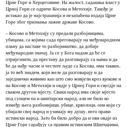
Црне Горе и Херцеговине. На жалост, садашња власт у
Црној Гори се одриче Косова и Метохије. Такође је
истакао да је најстрашнија и незапаћена издаја Црне
Горе због признања лажне државе Косово.
– Косово и Метохију су предали разбојницима,
убицама, са којима сада преговарају на међународном
плану да наставе то разбојништво, да добије
међународни значај. Ја се у Бога надам да ће се
отријезнити, да престану да разговарају са њима и да
ће да нађу часне и честите људе са Косова, има таквих,
ја то већ знадем, који желе да разговарају и да
заједнички живимо као што смо живјели кроз вјекове и
на Косову и Метохији и овдје у Црној Гори и свугдје на
сваком другом мјесту. Сваки народ има своје мјесто
под сунцем па и шиптарски народ, али не било ко
између њега разбонијици, убице, крволоци, они који су
убијали свој народ и узимају му душу, него прави
истински народ. Зато би било добро да и ови овдје из
Црне Горе сарађују са правим истинским Шиптарима,