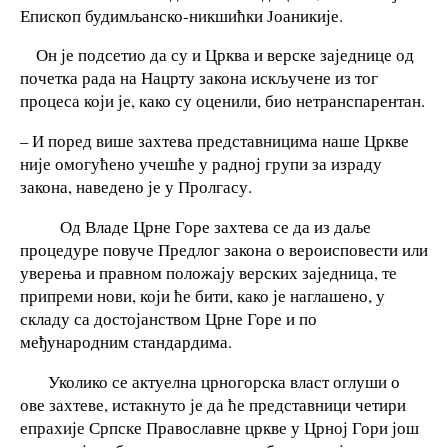
Епископ будимљанско-никшићки Јоаникије.
Он је подсетио да су и Црква и верске заједнице од
почетка рада на Нацрту закона искључене из тог
процеса који је, како су оценили, био нетранспарентан.
– И поред више захтева представницима наше Цркве
није омогућено учешће у радној групи за израду
закона, наведено је у Пролгасу.
Од Владе Црне Горе захтева се да из даље
процедуре повуче Предлог закона о вероисповести или
уверења и правном положају верских заједница, те
припреми нови, који ће бити, како је наглашено, у
складу са достојанством Црне Горе и по
међународним стандардима.
Уколико се актуелна црногорска власт оглуши о
ове захтеве, истакнуто је да ће представници четири
епрахије Српске Православне цркве у Црној Гори још