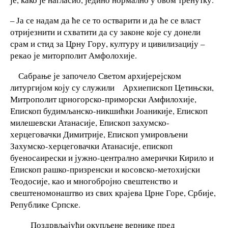
– Ја се надам да ће се то остварити и да ће се власт
отријезнити и схватити да су законе које су донели
срам и стид за Црну Гору, културу и цивилизацију –
рекао је миторполит Амфолохије.
Сабрање је започело Светом архијерејском
литургијом коју су служили Архиепископ Цетињски,
Митрополит црногорско-приморски Амфилохије,
Епископ будимљанско-никшићки Јоаникије, Епископ
милешевски Атанасије, Епископ захумско-
херцеговачки Димитрије, Епископ умировљени
Захумско-херцеговачки Атанасије, епископ
буеносаирески и јужно-централно амерички Кирило и
Епископ рашко-призренски и косовско-метохијски
Теодосије, као и многобројно свештенство и
свештеномонаштво из свих крајева Црне Горе, Србије,
Републике Српске.
Поздрвљајући окупљене вернике пред