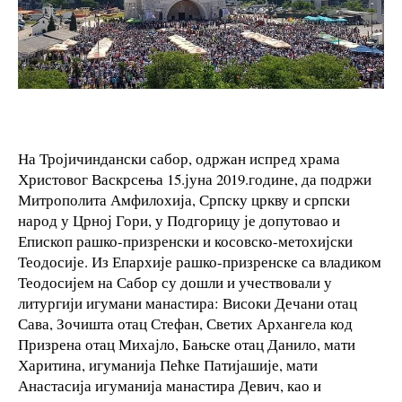
На Тројичиндански сабор, одржан испред храма
Христовог Васкрсења 15.јуна 2019.године, да подржи
Митрополита Амфилохија, Српску цркву и српски
народ у Црној Гори, у Подгорицу је допутовао и
Епископ рашко-призренски и косовско-метохијски
Теодосије. Из Епархије рашко-призренске са владиком
Теодосијем на Сабор су дошли и учествовали у
литургији игумани манастира: Високи Дечани отац
Сава, Зочишта отац Стефан, Светих Архангела код
Призрена отац Михајло, Бањске отац Данило, мати
Харитина, игуманија Пећке Патијашије, мати
Анастасија игуманија манастира Девич, као и