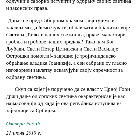
одлучније саборно иступити у одбрану својих светиња
и законских права.
-Данас се пред Саборним храмом завјетујемо и
заклињемо да ћемо чувати, обнављати и бранити своје
Светиње, ћивоте наших светитеља, цркве, манастире,
гробља и гробове наших предака! Тако нам Бог
Љубави, Свети Петар Цетињски и Свети Василије
Острошки помогли!- завршио је тројичинданско
обраћање владика Јоаникије, а сви сабрани су гласно
изговорили заклетву исказујући своју спремност за
одбрану светиња.
Скуп са којег је поручено да се власт у Црној Гори
држи даље од српских светиња окарактерисан је као
најмасовнији од када је ова република иступила из
заједнице са Србијом.
Оливера Радић
21 июня 2019 г.