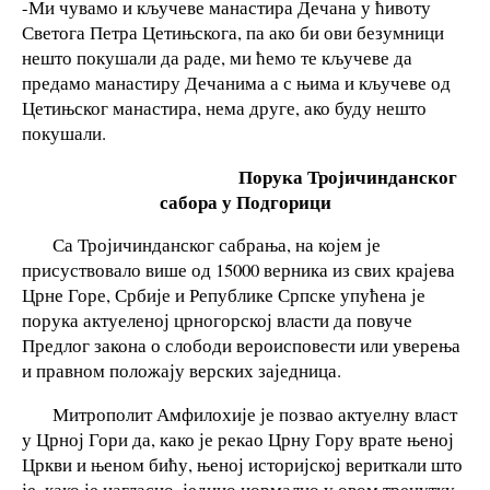
-Ми чувамо и кључеве манастира Дечана у ћивоту
Светога Петра Цетињскога, па ако би ови безумници
нешто покушали да раде, ми ћемо те кључеве да
предамо манастиру Дечанима а с њима и кључеве од
Цетињског манастира, нема друге, ако буду нешто
покушали.
Порука Тројичинданског
сабора у Подгорици
Са Тројичинданског сабрања, на којем је
присуствовало више од 15000 верника из свих крајева
Црне Горе, Србије и Републике Српске упућена је
порука актуеленој црногорској власти да повуче
Предлог закона о слободи вероисповести или уверења
и правном положају верских заједница.
Митрополит Амфилохије је позвао актуелну власт
у Црној Гори да, како је рекао Црну Гору врате њеној
Цркви и њеном бићу, њеној историјској вериткали што
је, како је нагласио, једино нормално у овом тренутку.