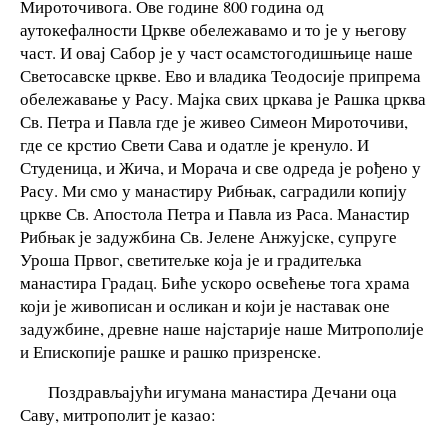
Мироточивога. Ове године 800 година од
аутокефалности Цркве обележавамо и то је у његову
част. И овај Сабор је у част осамстогодишњице наше
Светосавске цркве. Ево и владика Теодосије припрема
обележавање у Расу. Мајка свих цркава је Рашка црква
Св. Петра и Павла где је живео Симеон Мироточиви,
где се крстио Свети Сава и одатле је кренуло. И
Студеница, и Жича, и Морача и све одреда је рођено у
Расу. Ми смо у манастиру Рибњак, саградили копију
цркве Св. Апостола Петра и Павла из Раса. Манастир
Рибњак је задужбина Св. Јелене Анжујске, супруге
Уроша Првог, светитељке која је и градитељка
манастира Градац. Биће ускоро освећење тога храма
који је живописан и осликан и који је наставак оне
задужбине, древне наше најстарије наше Митрополије
и Епископије рашке и рашко призренске.
Поздрављајући игумана манастира Дечани оца
Саву, митрополит је казао: