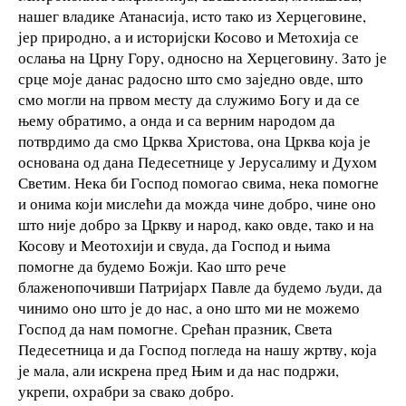
нашег владике Атанасија, исто тако из Херцеговине,
јер природно, а и историјски Косово и Метохија се
ослања на Црну Гору, односно на Херцеговину. Зато је
срце моје данас радосно што смо заједно овде, што
смо могли на првом месту да служимо Богу и да се
њему обратимо, а онда и са верним народом да
потврдимо да смо Црква Христова, она Црква која је
основана од дана Педесетнице у Јерусалиму и Духом
Светим. Нека би Господ помогао свима, нека помогне
и онима који мислећи да можда чине добро, чине оно
што није добро за Цркву и народ, како овде, тако и на
Косову и Меотохији и свуда, да Господ и њима
помогне да будемо Божји. Као што рече
блаженопочивши Патријарх Павле да будемо људи, да
чинимо оно што је до нас, а оно што ми не можемо
Господ да нам помогне. Срећан празник, Света
Педесетница и да Господ погледа на нашу жртву, која
је мала, али искрена пред Њим и да нас подржи,
укрепи, охрабри за свако добро.