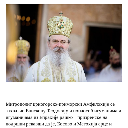
Митрополит црногорско-приморски Амфилохије се
захвалио Епископу Теодосију и понаособ игуманима и
игуманијама из Епрахије рашко – призренске на
подршци рекавши да је, Косово и Метохија срце и