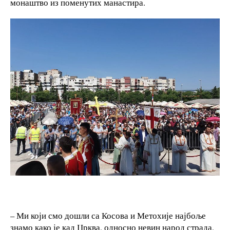
монаштво из поменутих манастира.
– Ми који смо дошли са Косова и Метохије најбоље
знамо како је кад Црква, односно невин народ страда,