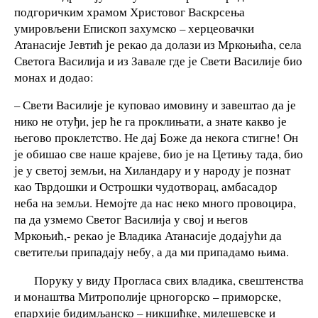
подгоричким храмом Христовог Васкрсења
умировљени Епископ захумско – херцеовачки
Атанасије Јевтић је рекао да долази из Мркоњића, села
Светога Василија и из Завале где је Свети Василије био
монах и додао:
– Свети Василије је куповао имовину и завештао да је
нико не отуђи, јер ће га проклињати, а знате какво је
његово проклетство. Не дај Боже да некога стигне! Он
је обишао све наше крајеве, био је на Цетињу тада, био
је у светој земљи, на Хиландару и у народу је познат
као Тврдошки и Острошки чудотворац, амбасадор
неба на земљи. Немојте да нас неко много провоцира,
па да узмемо Светог Василија у свој и његов
Мркоњић,- рекао је Владика Атанасије додајући да
светитељи припадају небу, а да ми припадамо њима.
Поруку у виду Прогласа свих владика, свештенства
и монаштва Митрополије црногорско – приморске,
епархије бидимљанско – никшићке, милешевске и