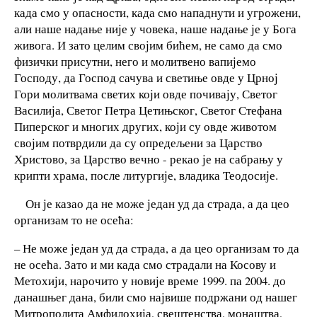
када смо у опасности, када смо нападнути и угрожени,
али наше надање није у човека, наше надање је у Бога
живога. И зато целим својим бићем, не само да смо
физички присутни, него и молитвено вапијемо
Господу, да Господ сачува и светиње овде у Црној
Гори молитвама светих који овде почивају, Светог
Василија, Светог Петра Цетињског, Светог Стефана
Пиперског и многих других, који су овде животом
својим потврдили да су опредељени за Царство
Христово, за Царство вечно - рекао је на сабрању у
крипти храма, после литургије, владика Теодосије.
Он је казао да не може један уд да страда, а да цео
организам то не осећа:
– Не може један уд да страда, а да цео организам то да
не осећа. Зато и ми када смо страдали на Косову и
Метохији, нарочито у новије време 1999. па 2004. до
данашњег дана, били смо највише подржани од нашег
Митрополита Амфилохија, свештенства, монаштва,