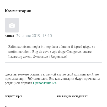
Комментарии
29 июня 2019, 13:15
Milica
Zalim sto nisam mogla biti tog dana u hramu il ispred njega, sa
svojim narodom. Bog da cuva svoje drage Crnogorce, cuvare
Lazarevog zaveta, Svetosavce i Bogonosce!
Здесь вы можете оставить к данной статье свой комментарий, не
превышающий 700 символов. Все комментарии будут прочитаны
редакцией портала
Православие.Ru
.
Войдите через
или введите свои данные: