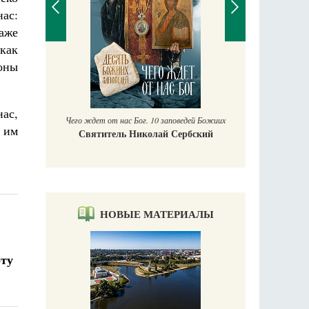
ас:
аже
 как
оны
П
Е
аучись у
ас,
Чего ждет от нас Бог. 10 заповедей Божиих
, им
Святитель Николай Сербский
НОВЫЕ МАТЕРИАЛЫ
оту