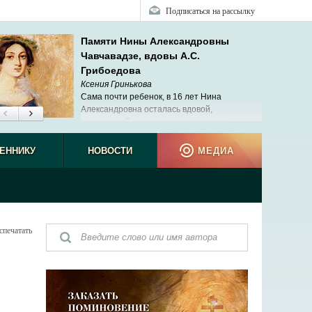
Подписаться на рассылку
Памяти Нины Александровны
Чавчавадзе, вдовы А.С.
Грибоедова
Ксения Гринькова
Сама почти ребенок, в 16 лет Нина
Александровна осталась вдовой,
потерявшей одновременно и мужа, и
ребенка.
ЕННИКУ
НОВОСТИ
МЕДИА
спечатать