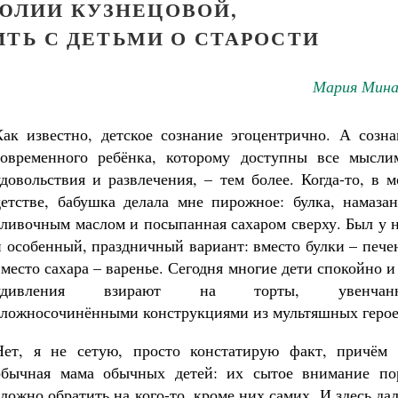
 ЮЛИИ КУЗНЕЦОВОЙ,
ИТЬ С ДЕТЬМИ О СТАРОСТИ
Мария Мина
Как известно, детское сознание эгоцентрично. А созна
современного ребёнка, которому доступны все мысли
удовольствия и развлечения, – тем более. Когда-то, в 
детстве, бабушка делала мне пирожное: булка, намазан
сливочным маслом и посыпанная сахаром сверху. Был у 
и особенный, праздничный вариант: вместо булки – пече
вместо сахара – варенье. Сегодня многие дети спокойно и
удивления взирают на торты, увенчан
сложносочинёнными конструкциями из мультяшных герое
Нет, я не сетую, просто констатирую факт, причём 
обычная мама обычных детей: их сытое внимание по
сложно обратить на кого-то, кроме них самих. И здесь да