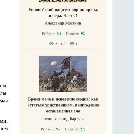
Европейский нацизм: корни, крона,
плоды. Часть 1
Александр Мосякин
Рейтинг:
9.4
Голосов:
92
2 109
1
ла.
алы.
Бремя меча и исцеление сердца: как
мая
остаться христианином, вынужденно
останавливая зло
Свящ. Леонид Бартков
ми,
енем
Рейтинг:
9.7
Голосов:
277