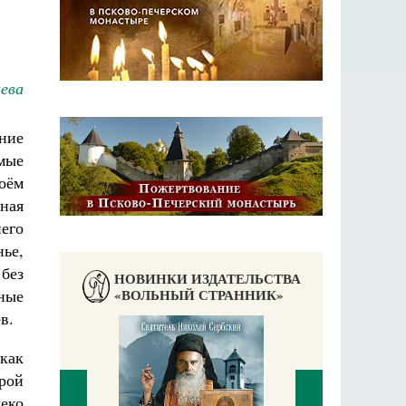
ева
ние
мые
моём
ная
него
нье,
 без
НОВИНКИ ИЗДАТЕЛЬСТВА
«ВОЛЬНЫЙ СТРАННИК»
ные
в.
как
рой
леко