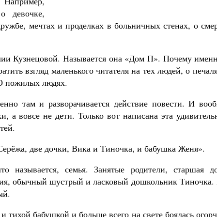
Например,
о девочке,
дружбе, мечтах и проделках в больничных стенах, о сме
Юлии Кузнецовой. Называется она «Дом П». Почему имен
атить взгляд маленького читателя на тех людей, о печал
 О пожилых людях.
енно там и разворачивается действие повести. И вооб
и, а вовсе не дети. Только вот написана эта удивитель
тей.
Серёжа, две дочки, Вика и Тиночка, и бабушка Женя».
что называется, семья. Занятые родители, старшая до
ния, обычный шустрый и ласковый дошкольник Тиночка. 
ый.
и тихой бабушкой и больше всего на свете боялась огор