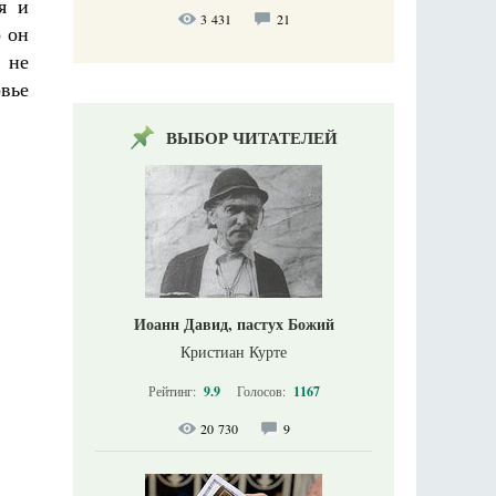
я и
3 431
21
о он
 не
овье
ВЫБОР ЧИТАТЕЛЕЙ
Иоанн Давид, пастух Божий
Кристиан Курте
Рейтинг:
9.9
Голосов:
1167
20 730
9