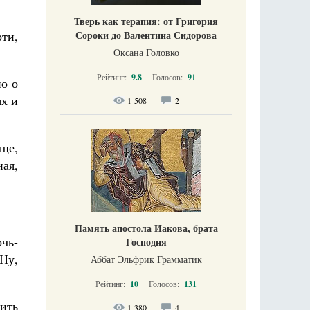
Тверь как терапия: от Григория
Сороки до Валентина Сидорова
рти,
Оксана Головко
Рейтинг:
9.8
Голосов:
91
но о
ях и
1 508
2
ще,
ная,
Память апостола Иакова, брата
чь-
Господня
Ну,
Аббат Эльфрик Грамматик
Рейтинг:
10
Голосов:
131
чить
1 380
4