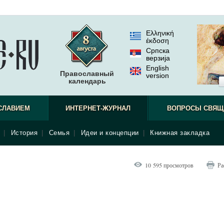
Ελληνική
έκδοση
Српска
верзиjа
English
Православный
version
календарь
СЛАВИЕМ
ИНТЕРНЕТ-ЖУРНАЛ
ВОПРОСЫ СВЯЩ
|
История
|
Семья
|
Идеи и концепции
|
Книжная закладка
10 595 просмотров
Ра