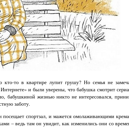
о кто-то в квартире лупит грушу? Но семья не замеча
 Интернете» и были уверены, что бабушка смотрит сери
ло, бабушкиной жизнью никто не интересовался, прини
стную заботу.
Он посещает спортзал, и мажется омолаживающими крема
ками – ведь там он увидит, как изменились они со врем