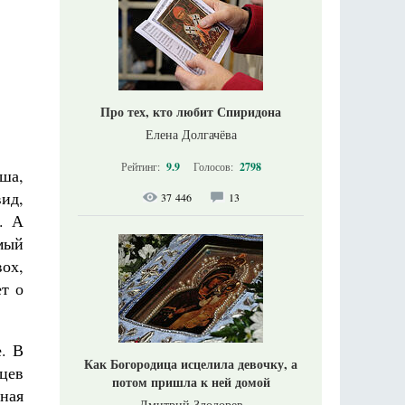
Про тех, кто любит Спиридона
Елена Долгачёва
Рейтинг:
9.9
Голосов:
2798
ша,
вид,
37 446
13
. А
мый
вох,
т о
е. В
Как Богородица исцелила девочку, а
яцев
потом пришла к ней домой
ьная
Дмитрий Злодорев