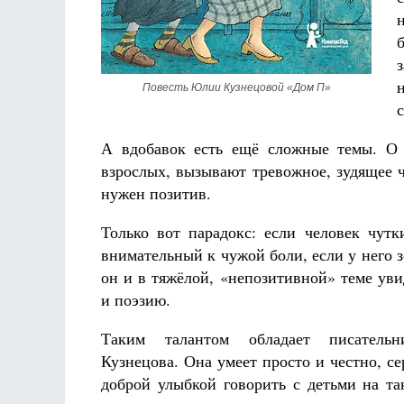
Повесть Юлии Кузнецовой «Дом П»
Разлуки не будет
А вдобавок есть ещё сложные темы. О 
Фредерика де Грааф
взрослых, вызывают тревожное, зудящее 
нужен позитив.
Только вот парадокс: если человек чутк
внимательный к чужой боли, если у него з
он и в тяжёлой, «непозитивной» теме уви
и поэзию.
Таким талантом обладает писатель
Кузнецова. Она умеет просто и честно, се
доброй улыбкой говорить с детьми на та