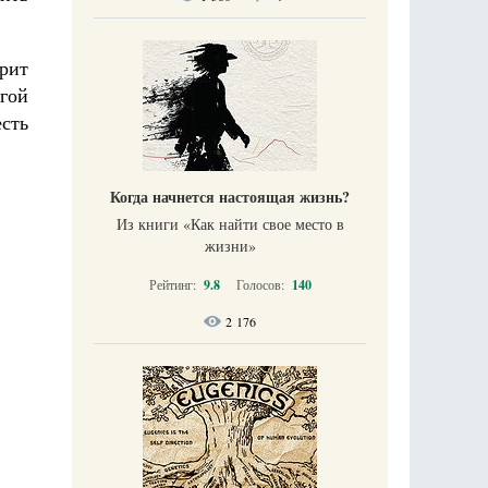
арит
гой
есть
Когда начнется настоящая жизнь?
Из книги «Как найти свое место в
жизни​»
Рейтинг:
9.8
Голосов:
140
2 176