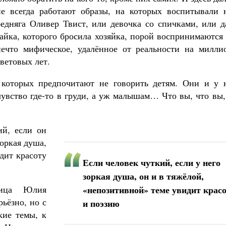
не всегда работают образы, на которых воспитывали н
бедняга Оливер Твист, или девочка со спичками, или д
зайка, которого бросила хозяйка, порой воспринимаются
нечто мифическое, удалённое от реальности на милли
световых лет.
Великомученик Георгий Победоносец. Н
святого
которых предпочитают не говорить детям. Они и у н
Роман Котов
Как найти своё место в жизни
чувство где-то в груди, а уж малышам… Что вы, что вы
Кирилл Мурышев
ий, если он
оркая душа,
дит красоту
Если человек чуткий, если у него
зоркая душа, он и в тяжёлой,
ница Юлия
«непозитивной» теме увидит крас
рьёзно, но с
и поэзию
кие темы, к