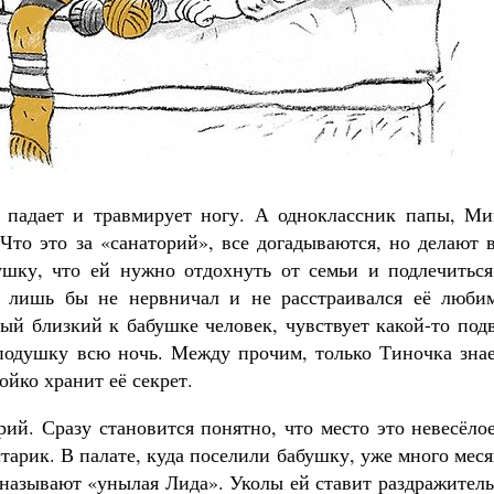
а падает и травмирует ногу. А одноклассник папы, Ми
 Что это за «санаторий», все догадываются, но делают 
ушку, что ей нужно отдохнуть от семьи и подлечиться
ё, лишь бы не нервничал и не расстраивался её люби
ый близкий к бабушке человек, чувствует какой-то под
 подушку всю ночь. Между прочим, только Тиночка знае
ойко хранит её секрет.
ий. Сразу становится понятно, что место это невесёло
тарик. В палате, куда поселили бабушку, уже много мес
е называют «унылая Лида». Уколы ей ставит раздражител