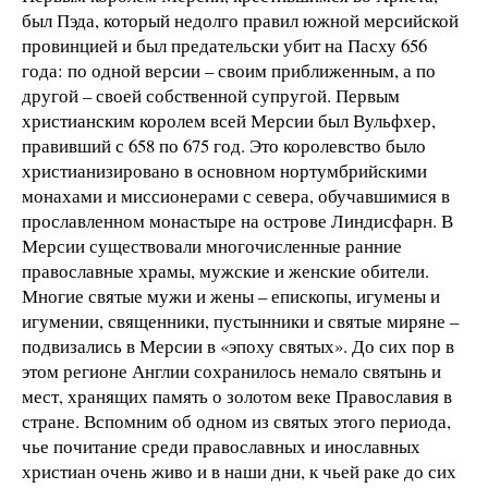
был Пэда, который недолго правил южной мерсийской
провинцией и был предательски убит на Пасху 656
года: по одной версии – своим приближенным, а по
другой – своей собственной супругой. Первым
христианским королем всей Мерсии был Вульфхер,
правивший с 658 по 675 год. Это королевство было
христианизировано в основном нортумбрийскими
монахами и миссионерами с севера, обучавшимися в
прославленном монастыре на острове Линдисфарн. В
Мерсии существовали многочисленные ранние
православные храмы, мужские и женские обители.
Многие святые мужи и жены – епископы, игумены и
игумении, священники, пустынники и святые миряне –
подвизались в Мерсии в «эпоху святых». До сих пор в
этом регионе Англии сохранилось немало святынь и
мест, хранящих память о золотом веке Православия в
стране. Вспомним об одном из святых этого периода,
чье почитание среди православных и инославных
христиан очень живо и в наши дни, к чьей раке до сих