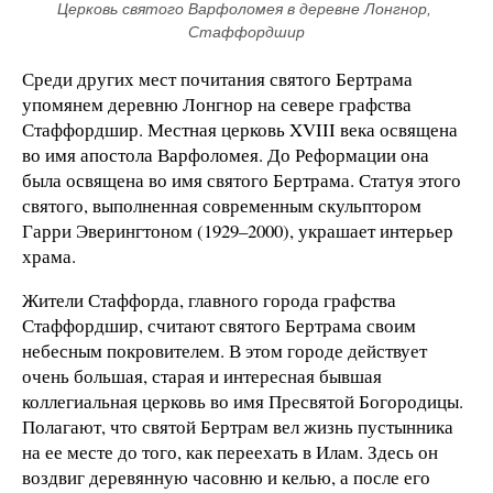
Церковь святого Варфоломея в деревне Лонгнор, 
Стаффордшир
Среди других мест почитания святого Бертрама
упомянем деревню Лонгнор на севере графства
Стаффордшир. Местная церковь XVIII века освящена
во имя апостола Варфоломея. До Реформации она
была освящена во имя святого Бертрама. Статуя этого
святого, выполненная современным скульптором
Гарри Эверингтоном (1929–2000), украшает интерьер
храма.
Жители Стаффорда, главного города графства
Стаффордшир, считают святого Бертрама своим
небесным покровителем. В этом городе действует
очень большая, старая и интересная бывшая
коллегиальная церковь во имя Пресвятой Богородицы.
Полагают, что святой Бертрам вел жизнь пустынника
на ее месте до того, как переехать в Илам. Здесь он
воздвиг деревянную часовню и келью, а после его