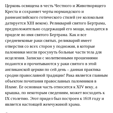
Церковь освящена в честь Честного и Животворящего
Креста и сохраняет черты нормандского и
раннеанглийского готического стилей (ее колокольня
датируется XIII веком). Реликварий святого Бертрама,
предположительно содержащий его мощи, находится в
приделе во имя святого Бертрама. Как и все
средневековые раки святых, реликварий имеет
отверстия со всех сторон у подножия, в которые
паломники могли просунуть больные части тела для
исцеления. Записки с молитвенными прошениями
подаются и прочитываются у раки святого в этой
англиканской церкви по сей день – данная практика
сродни православной традиции! Рака является главным
объектом почитания православных паломников в
Иламе. Ее основная часть относится к XIV веку, а
крышка, по некоторым сведениям, может восходить к
IX столетию. Этот придел был построен к 1618 году и
является настоящей жемчужиной храма.