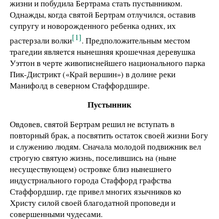
жизни и побудила Бертрама стать пустынником.
Однажды, когда святой Бертрам отлучился, оставив
супругу и новорожденного ребенка одних, их
[1]
растерзали волки
. Предположительным местом
трагедии является нынешняя крошечная деревушка
Уэттон в черте живописнейшего национального парка
Пик-Дистрикт («Край вершин») в долине реки
Манифолд в северном Стаффордшире.
Пустынник
Овдовев, святой Бертрам решил не вступать в
повторный брак, а посвятить остаток своей жизни Богу
и служению людям. Сначала молодой подвижник вел
строгую святую жизнь, поселившись на (ныне
несуществующем) островке близ нынешнего
индустриального города Стаффорд графства
Стаффордшир, где привел многих язычников ко
Христу силой своей благодатной проповеди и
совершенными чудесами.