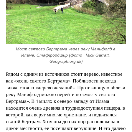
Мост святого Бертрама через реку Манифолд в 
Иламе, Стаффордшир (фото_ Mick Garratt, 
Geograph.org.uk)
Рядом с одним из источников стоит дерево, известное
как «ясень святого Бертрама». Поблизости некогда
также стояло «дерево желаний». Протекающую вблизи
реку Манифолд можно перейти по «мосту святого
Бертрама». В 4 милях к северо-западу от Илама
находится очень древняя и труднодоступная пещера, в
которой, как верят многие христиане, и подвизался
святой Бертрам. Хотя она до сих пор расположена в
дикой местности, ее посещают верующие. И это далеко