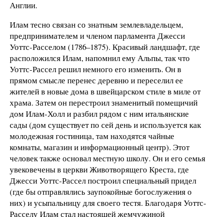
Англии.
Илам тесно связан со знатным землевладельцем,
предпринимателем и членом парламента Джесси
Уоттс-Расселом (1786–1875). Красивый ландшафт, где
расположился Илам, напомнил ему Альпы, так что
Уоттс-Рассел решил немного его изменить. Он в
прямом смысле перенес деревню и переселил ее
жителей в новые дома в швейцарском стиле в миле от
храма. Затем он перестроил знаменитый помещичий
дом Илам-Холл и разбил рядом с ним итальянские
сады (дом существует по сей день и используется как
молодежная гостиница, там находятся чайные
комнаты, магазин и информационный центр). Этот
человек также основал местную школу. Он и его семья
увековечены в церкви Животворящего Креста, где
Джесси Уоттс-Рассел построил специальный придел
(где бы отправлялись заупокойные богослужения о
них) и усыпальницу для своего тестя. Благодаря Уоттс-
Расселу Илам стал настоящей жемчужиной