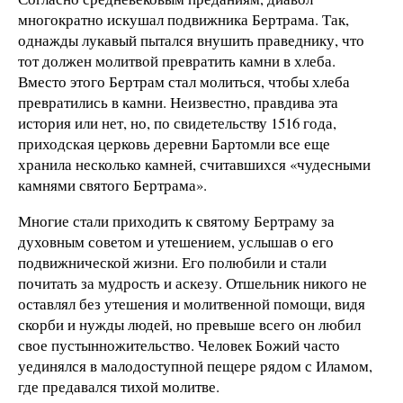
многократно искушал подвижника Бертрама. Так,
однажды лукавый пытался внушить праведнику, что
тот должен молитвой превратить камни в хлеба.
Вместо этого Бертрам стал молиться, чтобы хлеба
превратились в камни. Неизвестно, правдива эта
история или нет, но, по свидетельству 1516 года,
приходская церковь деревни Бартомли все еще
хранила несколько камней, считавшихся «чудесными
камнями святого Бертрама».
Многие стали приходить к святому Бертраму за
духовным советом и утешением, услышав о его
подвижнической жизни. Его полюбили и стали
почитать за мудрость и аскезу. Отшельник никого не
оставлял без утешения и молитвенной помощи, видя
скорби и нужды людей, но превыше всего он любил
свое пустынножительство. Человек Божий часто
уединялся в малодоступной пещере рядом с Иламом,
где предавался тихой молитве.