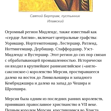
Святой Бертрам, пустынник 
Иламский
Огромный регион Мидлендс, также известный как
«сердце Англии», включает центральные графства:
Уорикшир, Нортгемптоншир, Лестершир, Ратленд,
Ноттингемшир, Дербишир, Стаффордшир, Уэст-
Мидлендс и Вустершир. Этот регион до сих пор связан
с обрабатывающей промышленностью. Исторически
он входил в крупнейшее раннеанглийское («англо-
саксонское») королевство Мерсия, простиравшееся
далеко на восток до Линкольншира и западного
Кембриджшира и далеко на запад до Чешира и
Шропшира.
Мерсия была одним из последних ранних королевств,
принявших православное христианство в VII веке.
Первым королем Мерсии, крестившимся во Христа,