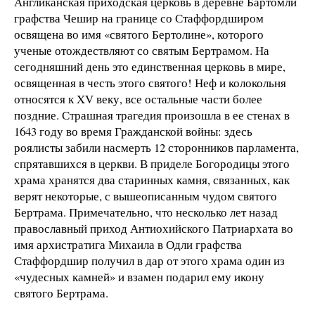
Англиканская приходская церковь в деревне Бартомли
графства Чешир на границе со Стаффордширом
освящена во имя «святого Бертолине», которого
ученые отождествляют со святым Бертрамом. На
сегодняшний день это единственная церковь в мире,
освященная в честь этого святого! Неф и колокольня
относятся к XV веку, все остальные части более
поздние. Страшная трагедия произошла в ее стенах в
1643 году во время Гражданской войны: здесь
роялисты забили насмерть 12 сторонников парламента,
спрятавшихся в церкви. В приделе Богородицы этого
храма хранятся два старинных камня, связанных, как
верят некоторые, с вышеописанным чудом святого
Бертрама. Примечательно, что несколько лет назад
православный приход Антиохийского Патриархата во
имя архистратига Михаила в Одли графства
Стаффордшир получил в дар от этого храма один из
«чудесных камней» и взамен подарил ему икону
святого Бертрама.