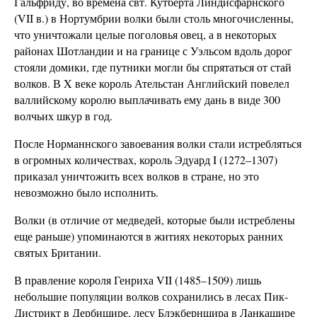
Гальфриду, во времена свт. Кутберта Линдисфарнского
(VII в.) в Нортумбрии волки были столь многочисленны,
что уничтожали целые поголовья овец, а в некоторых
районах Шотландии и на границе с Уэльсом вдоль дорог
стояли домики, где путники могли бы спрятаться от стай
волков. В X веке король Ательстан Английский повелел
валлийскому королю выплачивать ему дань в виде 300
волчьих шкур в год.
После Норманнского завоевания волки стали истребляться
в огромных количествах, король Эдуард I (1272–1307)
приказал уничтожить всех волков в стране, но это
невозможно было исполнить.
Волки (в отличие от медведей, которые были истреблены
еще раньше) упоминаются в житиях некоторых ранних
святых Британии.
В правление короля Генриха VII (1485–1509) лишь
небольшие популяции волков сохранились в лесах Пик-
Дистрикт в Дербишире, лесу Блэкберншира в Ланкашире