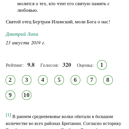
молится о тех, кто чтит его святую память с
любовью.
Святой отец Бертрам Иламский, моли Бога о нас!
Дмитрий Лапа
23 августа 2019 г.
9.8
320
1
Рейтинг:
Голосов:
Оценка:
2
3
4
5
6
7
8
9
10
[1]
В раннем средневековье волки обитали в большом
количестве во всех районах Британии. Согласно историку