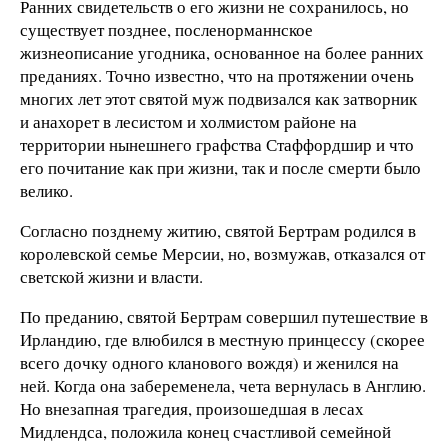
Ранних свидетельств о его жизни не сохранилось, но
существует позднее, посленорманнское
жизнеописание угодника, основанное на более ранних
преданиях. Точно известно, что на протяжении очень
многих лет этот святой муж подвизался как затворник
и анахорет в лесистом и холмистом районе на
территории нынешнего графства Стаффордшир и что
его почитание как при жизни, так и после смерти было
велико.
Согласно позднему житию, святой Бертрам родился в
королевской семье Мерсии, но, возмужав, отказался от
светской жизни и власти.
По преданию, святой Бертрам совершил путешествие в
Ирландию, где влюбился в местную принцессу (скорее
всего дочку одного кланового вождя) и женился на
ней. Когда она забеременела, чета вернулась в Англию.
Но внезапная трагедия, произошедшая в лесах
Мидлендса, положила конец счастливой семейной