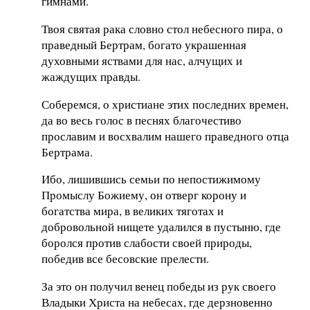
гимнами.
Твоя святая рака словно стол небесного пира, о
праведный Бертрам, богато украшенная
духовными яствами для нас, алчущих и
жаждущих правды.
Соберемся, о христиане этих последних времен,
да во весь голос в песнях благочестиво
прославим и восхвалим нашего праведного отца
Бертрама.
Ибо, лишившись семьи по непостижимому
Промыслу Божиему, он отверг корону и
богатства мира, в великих тяготах и
добровольной нищете удалился в пустыню, где
боролся против слабости своей природы,
победив все бесовские прелести.
За это он получил венец победы из рук своего
Владыки Христа на небесах, где дерзновенно