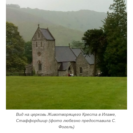
Вид на церковь Животворящего Креста в Иламе, 
Стаффордшир (фото любезно предоставила С. 
Фогель)