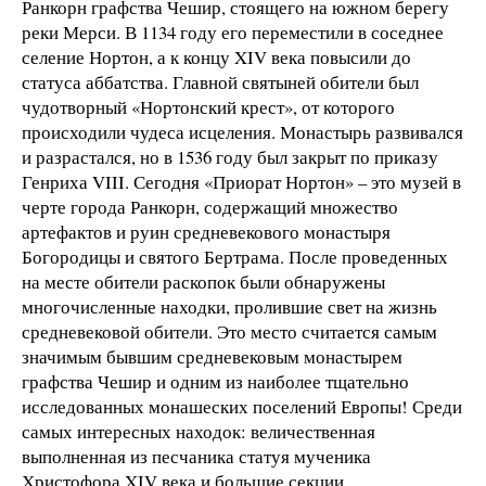
Ранкорн графства Чешир, стоящего на южном берегу
реки Мерси. В 1134 году его переместили в соседнее
селение Нортон, а к концу XIV века повысили до
статуса аббатства. Главной святыней обители был
чудотворный «Нортонский крест», от которого
происходили чудеса исцеления. Монастырь развивался
и разрастался, но в 1536 году был закрыт по приказу
Генриха VIII. Сегодня «Приорат Нортон» – это музей в
черте города Ранкорн, содержащий множество
артефактов и руин средневекового монастыря
Богородицы и святого Бертрама. После проведенных
на месте обители раскопок были обнаружены
многочисленные находки, пролившие свет на жизнь
средневековой обители. Это место считается самым
значимым бывшим средневековым монастырем
графства Чешир и одним из наиболее тщательно
исследованных монашеских поселений Европы! Среди
самых интересных находок: величественная
выполненная из песчаника статуя мученика
Христофора XIV века и большие секции