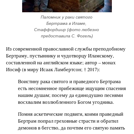
Паломник у раки святого 
Бертрама в Иламе, 
Стаффордшир (фото любезно 
предоставила С. Фогель)
Из современной православной службы преподобному
Бертраму, пустыннику и чудотворцу Иламскому,
составленной на английском языке; автор – монах
Иосиф (в миру Исаак Ламбертсон; † 2017):
Воистину рака святого и праведного Бертрама
есть несомненное прибежище ищущим спасения
нашим душам; посему да единодушно песнями
восхвалим возлюбленного Богом угодника.
Помня аскетические подвиги, коими праведный
Бертрам попрал греховные страсти и обратил
демонов в бегство, да почтим его святую память