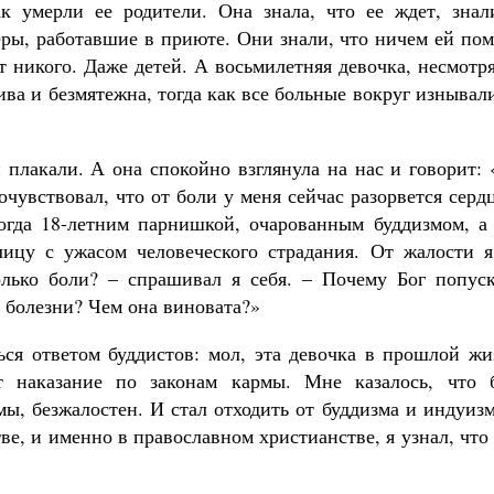
к умерли ее родители. Она знала, что ее ждет, знал
еры, работавшие в приюте. Они знали, что ничем ей по
т никого. Даже детей. А восьмилетняя девочка, несмотр
ива и безмятежна, тогда как все больные вокруг изнывал
 плакали. А она спокойно взглянула на нас и говорит:
очувствовал, что от боли у меня сейчас разорвется серд
огда 18-летним парнишкой, очарованным буддизмом, а 
лицу с ужасом человеческого страдания. От жалости я
олько боли? – спрашивал я себя. – Почему Бог попуск
 болезни? Чем она виновата?»
ься ответом буддистов: мол, эта девочка в прошлой жи
т наказание по законам кармы. Мне казалось, что б
ы, безжалостен. И стал отходить от буддизма и индуиз
ве, и именно в православном христианстве, я узнал, что