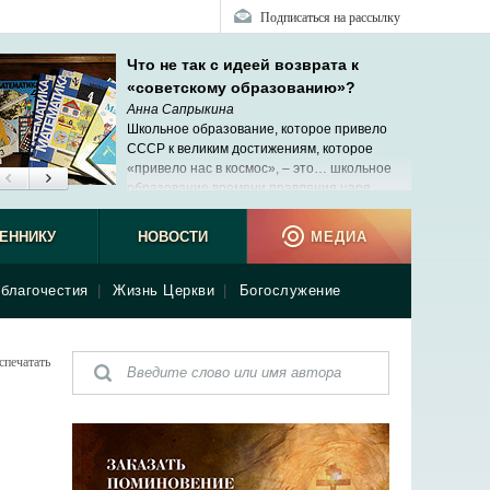
Подписаться на рассылку
Что не так с идеей возврата к
«советскому образованию»?
Анна Сапрыкина
Школьное образование, которое привело
СССР к великим достижениям, которое
«привело нас в космос», ‒ это… школьное
образование времени правления царя
Николая II.
ЕННИКУ
НОВОСТИ
МЕДИА
благочестия
|
Жизнь Церкви
|
Богослужение
спечатать