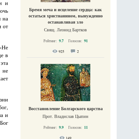
и и
Бремя меча и исцеление сердца: как
мочь
остаться христианином, вынужденно
я на
останавливая зло
и от
Свящ. Леонид Бартков
Рейтинг:
9.7
Голосов:
91
 «Не
925
2
це в
эта
 не
ает
зни
ог,
Восстановление Болгарского царства
ма и
Прот. Владислав Цыпин
 Бог
Рейтинг:
9.9
Голосов:
11
149