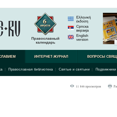
Ελληνική
έκδοση
Српска
верзиjа
English
Православный
version
календарь
СЛАВИЕМ
ИНТЕРНЕТ-ЖУРНАЛ
ВОПРОСЫ СВЯЩ
ка
|
Православная библиотека
|
Святые и святыни
|
Подвижники 
11 846 просмотров
Ра