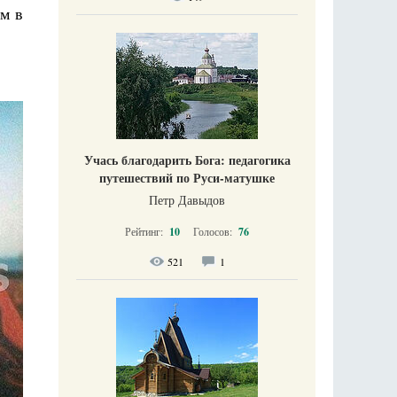
ым в
Учась благодарить Бога: педагогика
путешествий по Руси-матушке
Петр Давыдов
Рейтинг:
10
Голосов:
76
521
1