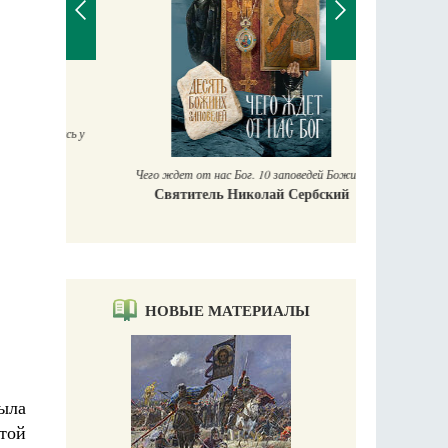
П
Е
аучись у
Чего ждет от нас Бог. 10 заповедей Божиих
Святитель Николай Сербский
НОВЫЕ МАТЕРИАЛЫ
была
той