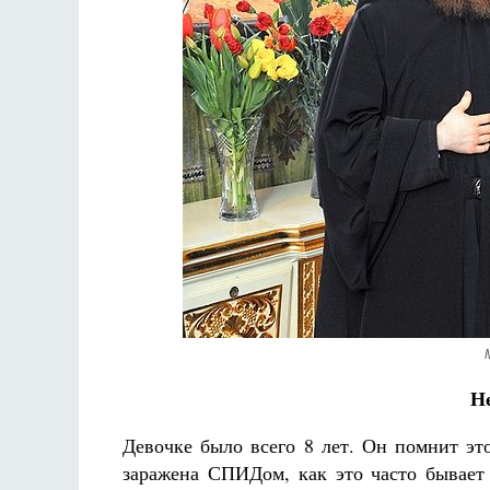
Разлуки не будет
Фредерика де Грааф
Н
Девочке было всего 8 лет. Он помнит это
заражена СПИДом, как это часто бывает