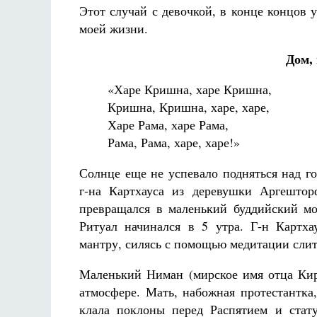
Этот случай с девочкой, в конце концов
моей жизни.
Дом,
«Харе Кришна, харе Кришна,
Кришна, Кришна, харе, харе,
Харе Рама, харе Рама,
Рама, Рама, харе, харе!»
Солнце еще не успевало подняться над го
г-на Картхауса из деревушки Аргештор
превращался в маленький буддийский м
Ритуал начинался в 5 утра. Г-н Картха
мантру, силясь с помощью медитации сли
Маленький Ниман (мирское имя отца Кир
атмосфере. Мать, набожная протестантка
клала поклоны перед Распятием и стат