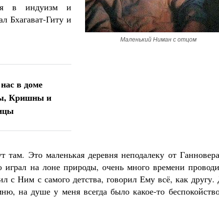
ся в индуизм и
л Бхагават-Гиту и
Маленький Ниман с отцом
 нас в доме
ды, Кришны и
ицы
т там. Это маленькая деревня неподалеку от Ганновера
го играл на лоне природы, очень много времени провод
ил с Ним с самого детства, говорил Ему всё, как другу.
ню, на душе у меня всегда было какое-то беспокойство