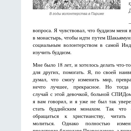
В годы волонтерства в Париже
вопроса. Я чувствовал, что буддизм меня в
в монастырь, чтобы идти путем Шакьямуни
социальным волонтерством в самой Инди
изучить буддизм.
Мне было 18 лет, и хотелось делать что-т
для других, помогать. Я, по своей наив
думал, что смогу изменить мир, превр
нечто лучшее, прекрасное. Но тогда
случай с этой девочкой, больной СПИДом
я вам говорил, и я уже не был так увере
стать буддийским монахом. Так что 
обращаться к христианству, читат
молиться. Однако полностью измен
предстояло благодаря Православию, а точ