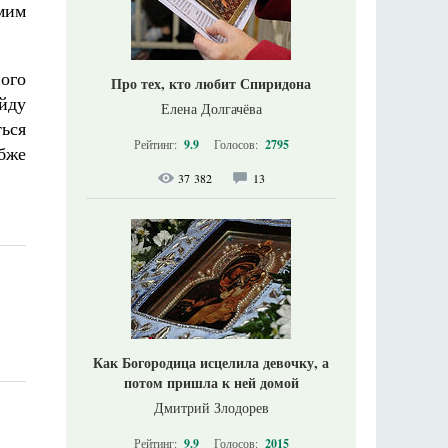
мим
ого
Про тех, кто любит Спиридона
уйду
Елена Долгачёва
ться
Рейтинг:
9.9
Голосов:
2795
бже
37 382
13
Как Богородица исцелила девочку, а
потом пришла к ней домой
Дмитрий Злодорев
Рейтинг:
9.9
Голосов:
2015