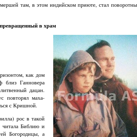
 умершей там, в этом индийском приюте, стал поворотн
 превращенный в храм
ризонтом, как дом
ф близ Ганновера
олитвенный дацан.
ус повторял маха-
ться с Кришной.
илла) рос в такой
, читала Библию и
уей Богородицы, а