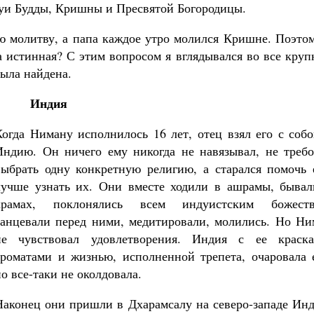
атуи Будды, Кришны и Пресвятой Богородицы.
ю молитву, а папа каждое утро молился Кришне. Поэтом
ра истинная? С этим вопросом я вглядывался во все кру
была найдена.
Индия
Когда Ниману исполнилось 16 лет, отец взял его с соб
Индию. Он ничего ему никогда не навязывал, не требо
выбрать одну конкретную религию, а старался помочь 
лучше узнать их. Они вместе ходили в ашрамы, бывал
храмах, поклонялись всем индуистским божеств
танцевали перед ними, медитировали, молились. Но Ни
не чувствовал удовлетворения. Индия с ее краска
ароматами и жизнью, исполненной трепета, очаровала е
но все-таки не околдовала.
Наконец они пришли в Дхарамсалу на северо-западе Инд