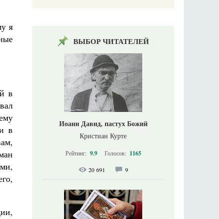
у я
пные
ВЫБОР ЧИТАТЕЛЕЙ
ой в
вал
ему
Иоанн Давид, пастух Божий
и в
Кристиан Курте
ам,
ман
Рейтинг:
9.9
Голосов:
1165
ми,
20 691
9
го,
ии,