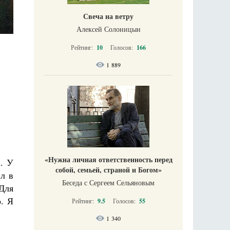
Свеча на ветру
Алексей Солоницын
Рейтинг:
10
Голосов:
166
1 889
«Нужна личная ответственность перед
. У
собой, семьей, страной и Богом»
ил в
Беседа с Сергеем Сельяновым
 Для
. Я
Рейтинг:
9.5
Голосов:
55
1 340