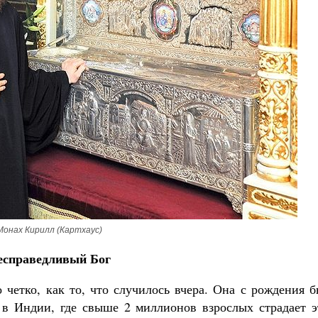
Великомученик Георгий Победоносец. Н
святого
Роман Котов
Как найти своё место в жизни
Кирилл Мурышев
Монах Кирилл (Картхаус)
есправедливый Бог
 четко, как то, что случилось вчера. Она с рождения 
 в Индии, где свыше 2 миллионов взрослых страдает э