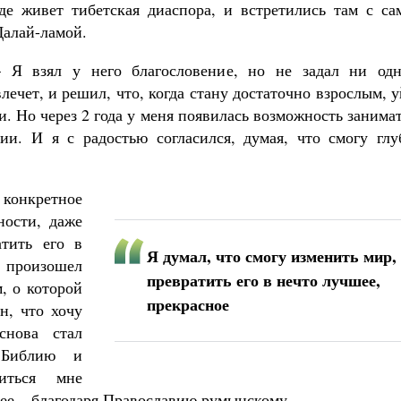
где живет тибетская диаспора, и встретились там с са
Далай-ламой.
– Я взял у него благословение, но не задал ни одн
лечет, и решил, что, когда стану достаточно взрослым, 
. Но через 2 года у меня появилась возможность занима
и. И я с радостью согласился, думая, что смогу глу
о конкретное
ности, даже
атить его в
Я думал, что смогу изменить мир,
 произошел
превратить его в нечто лучшее,
, о которой
прекрасное
н, что хочу
снова стал
ь Библию и
иться мне
нее – благодаря Православию румынскому.