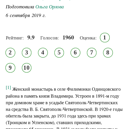
Подготовила
Ольга Орлова
6 сентября 2019 г.
9.9
1960
1
Рейтинг:
Голосов:
Оценка:
2
3
4
5
6
7
8
9
10
[1]
Женский монастырь в селе Филимонки Одинцовского
района в память князя Владимира. Устроен в 1891-м году
при домовом храме в усадьбе Святополк-Четвертинских
на средства В. Б. Святополк-Четвертинской. В 1920-е годы
обитель была закрыта, до 1931 года здесь при храмах
(Троицком и Успенском), ставших приходскими,
проживали 65 монахинь. В 1931-м году были закрыты и