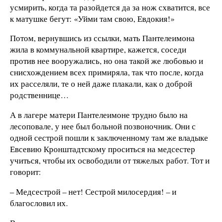
усмирить, когда та разойдется да за нож схватится, все
к матушке бегут: «Уйми там свою, Евдокия!»
Потом, вернувшись из ссылки, мать Пантелеимона
жила в коммунальной квартире, кажется, соседи
против нее вооружались, но она такой же любовью и
снисхождением всех примиряла, так что после, когда
их расселяли, те о ней даже плакали, как о доброй
родственнице…
А в лагере матери Пантелеимоне трудно было на
лесоповале, у нее был больной позвоночник. Они с
одной сестрой пошли к заключенному там же владыке
Евсевию Кронштадтскому проситься на медсестер
учиться, чтобы их освободили от тяжелых работ. Тот и
говорит:
– Медсестрой – нет! Сестрой милосердия! – и
благословил их.