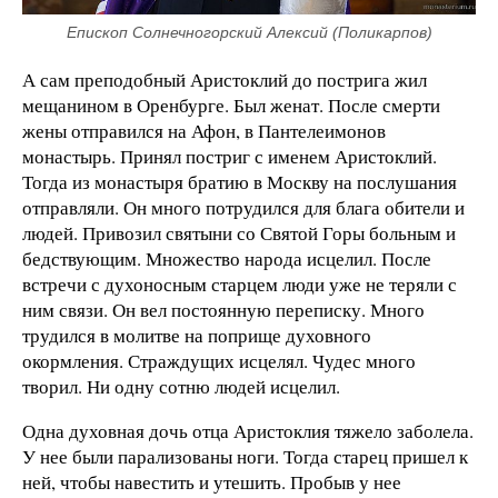
Епископ Солнечногорский Алексий (Поликарпов)
А сам преподобный Аристоклий до пострига жил
мещанином в Оренбурге. Был женат. После смерти
жены отправился на Афон, в Пантелеимонов
монастырь. Принял постриг с именем Аристоклий.
Тогда из монастыря братию в Москву на послушания
отправляли. Он много потрудился для блага обители и
людей. Привозил святыни со Святой Горы больным и
бедствующим. Множество народа исцелил. После
встречи с духоносным старцем люди уже не теряли с
ним связи. Он вел постоянную переписку. Много
трудился в молитве на поприще духовного
окормления. Страждущих исцелял. Чудес много
творил. Ни одну сотню людей исцелил.
Одна духовная дочь отца Аристоклия тяжело заболела.
У нее были парализованы ноги. Тогда старец пришел к
ней, чтобы навестить и утешить. Пробыв у нее