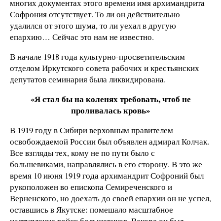
многих документах этого времени имя архимандрита
Софрония отсутствует. То ли он действительно
удалился от этого шума, то ли уехал в другую
епархию… Сейчас это нам не известно.
В начале 1918 года культурно-просветительским
отделом Иркутского совета рабочих и крестьянских
депутатов семинария была ликвидирована.
«Я стал бы на коленях требовать, чтоб не
проливалась кровь»
В 1919 году в Сибири верховным правителем
освобождаемой России был объявлен адмирал Колчак.
Все взгляды тех, кому не по пути было с
большевиками, направлялись в его сторону. В это же
время 10 июня 1919 года архимандрит Софроний был
рукоположен во епископа Семиреченского и
Верненского, но доехать до своей епархии он не успел,
оставшись в Якутске: помешало масштабное
наступление войск большевиков. Вскоре он был