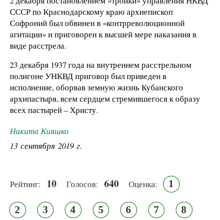
2 декабря постановлением «тройки» управления НКВД
СССР по Краснодарскому краю архиепископ
Софроний был обвинен в «контрреволюционной
агитации» и приговорен к высшей мере наказания в
виде расстрела.
23 декабря 1937 года на внутреннем расстрельном
полигоне УНКВД приговор был приведен в
исполнение, оборвав земную жизнь Кубанского
архипастыря, всем сердцем стремившегося к образу
всех пастырей – Христу.
Никита Кияшко
13 сентября 2019 г.
10
640
1
Рейтинг:
Голосов:
Оценка:
2
3
4
5
6
7
8