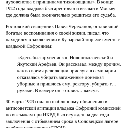
духовенства с принципами тихоновщины». В конце
1922 года владыка был арестован и выслан в Москву,
где должна была окончательно решиться его судьба.
Ростовский священник Павел Череханов, оставивший
богатые воспоминания о своей жизни, писал, что
находился в заключении в Бутырской тюрьме вместе с
владыкой Софронием:
«Здесь был архиепископ Новониколаевский и
Якутский Арефьев. Он рассказал, между прочим,
как во время революции прислуга в семинарии
отказалась убирать загаженные донельзя
уборные и пришлось ему, ректору, убирать г…
руками. В камере он готовил… ваксу».
30 марта 1923 года по шаблонному обвинению в
антисоветской агитации владыка Софроний комиссией
по высылкам при НКВД был осужден на два года
заключения с отбыванием срока в Соловецком лагере
особого назначения (СЛОН).