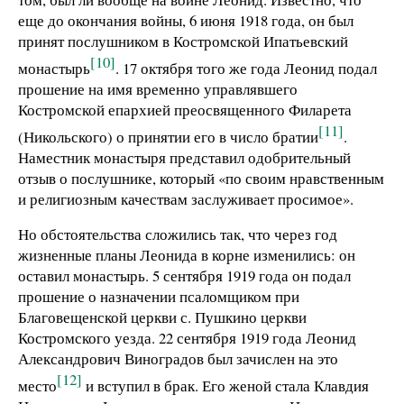
еще до окончания войны, 6 июня 1918 года, он был
принят послушником в Костромской Ипатьевский
[10]
монастырь
. 17 октября того же года Леонид подал
прошение на имя временно управлявшего
Костромской епархией преосвященного Филарета
[11]
(Никольского) о принятии его в число братии
.
Наместник монастыря представил одобрительный
отзыв о послушнике, который «по своим нравственным
и религиозным качествам заслуживает просимое».
Но обстоятельства сложились так, что через год
жизненные планы Леонида в корне изменились: он
оставил монастырь. 5 сентября 1919 года он подал
прошение о назначении псаломщиком при
Благовещенской церкви с. Пушкино церкви
Костромского уезда. 22 сентября 1919 года Леонид
Александрович Виноградов был зачислен на это
[12]
место
и вступил в брак. Его женой стала Клавдия