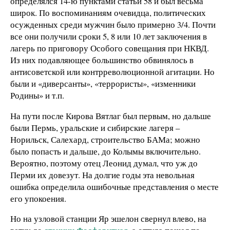
определялся 14-ю пунктами статьи 58 и был весьма
широк. По воспоминаниям очевидца, политических
осужденных среди мужчин было примерно 3/4. Почти
все они получили сроки 5, 8 или 10 лет заключения в
лагерь по приговору Особого совещания при НКВД.
Из них подавляющее большинство обвинялось в
антисоветской или контрреволюционной агитации. Но
были и «диверсанты», «террористы», «изменники
Родины» и т.п.
На пути после Кирова Вятлаг был первым, но дальше
были Пермь, уральские и сибирские лагеря –
Норильск, Салехард, строительство БАМа; можно
было попасть и дальше, до Колымы включительно.
Вероятно, поэтому отец Леонид думал, что уж до
Перми их довезут. На долгие годы эта невольная
ошибка определила ошибочные представления о месте
его упокоения.
Но на узловой станции Яр эшелон свернул влево, на