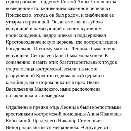
годом раньше – орденом Святой Анны 3 степени за
возведение его иждивением каменной церкви в с.
Прискоково, откуда он был родом, и снабжение ее
утварью и ризницей. Он, как человек глубоко
верующий и памятующий о своем духовном
происхождении, щедро опекал и поддерживал
Крестовоздвиженскую церковь, где построил еще и
богадельню. Поэтому мама о. Леонида была очень
верующей. Сестра её Дарья была монахиней. К
сожалению, память этих благотворительных трудов
стерта с лица костромской земли: на месте
разрушенной Крестовоздвиженской церкви и
кладбища, на котором покоился прах Ивана
Васильевича Маянского, ныне расположена
поликлиника и жилые дома
Отдаленные предки отца Леонида были крепостными
крестьянами костромской помещицы Анны Ивановны
Кобылиной. Прадед его Никанор Семенович
Виноградов значится мещанином: «Отпущен от