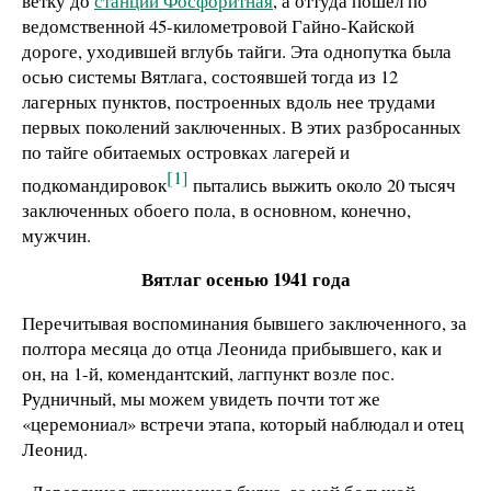
ветку до
станции Фосфоритная
, а оттуда пошел по
ведомственной 45-километровой Гайно-Кайской
дороге, уходившей вглубь тайги. Эта однопутка была
осью системы Вятлага, состоявшей тогда из 12
лагерных пунктов, построенных вдоль нее трудами
первых поколений заключенных. В этих разбросанных
по тайге обитаемых островках лагерей и
[1]
подкомандировок
пытались выжить около 20 тысяч
заключенных обоего пола, в основном, конечно,
мужчин.
Вятлаг осенью 1941 года
Перечитывая воспоминания бывшего заключенного, за
полтора месяца до отца Леонида прибывшего, как и
он, на 1-й, комендантский, лагпункт возле пос.
Рудничный, мы можем увидеть почти тот же
«церемониал» встречи этапа, который наблюдал и отец
Леонид.