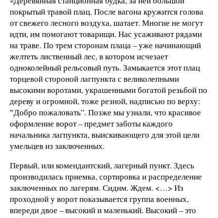
«Деревянная станционная будка, за ней большой
покрытый травой плац. После вагона кружится голова
от свежего лесного воздуха, шатает. Многие не могут
идти, им помогают товарищи. Нас усаживают рядами
на траве. По трем сторонам плаца – уже начинающий
желтеть лиственный лес, в котором исчезает
одноколейный рельсовый путь. Замыкается этот плац
торцевой стороной лагпункта с великолепными
высокими воротами, украшенными богатой резьбой по
дереву и огромной, тоже резной, надписью по верху:
‟Добро пожаловать”. Позже мы узнали, что красивое
оформление ворот – предмет заботы каждого
начальника лагпункта, выискивающего для этой цели
умельцев из заключенных.
Первый, или комендантский, лагерный пункт. Здесь
производилась приемка, сортировка и распределение
заключенных по лагерям. Сидим. Ждем. <…> Из
проходной у ворот показывается группа военных,
впереди двое – высокий и маленький. Высокий – это