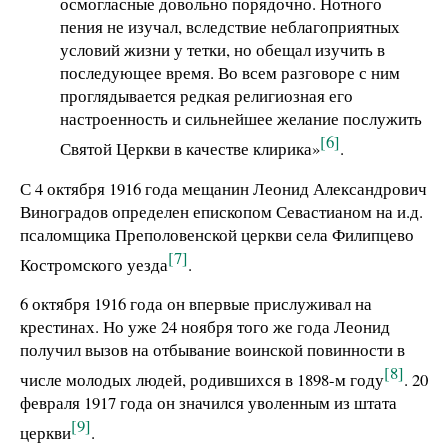
осмогласные довольно порядочно. Нотного
пения не изучал, вследствие неблагоприятных
условий жизни у тетки, но обещал изучить в
последующее время. Во всем разговоре с ним
проглядывается редкая религиозная его
настроенность и сильнейшее желание послужить
[6]
Святой Церкви в качестве клирика»
.
С 4 октября 1916 года мещанин Леонид Александрович
Виноградов определен епископом Севастианом на и.д.
псаломщика Преполовенской церкви села Филипцево
[7]
Костромского уезда
.
6 октября 1916 года он впервые прислуживал на
крестинах. Но уже 24 ноября того же года Леонид
получил вызов на отбывание воинской повинности в
[8]
числе молодых людей, родившихся в 1898-м году
. 20
февраля 1917 года он значился уволенным из штата
[9]
церкви
.