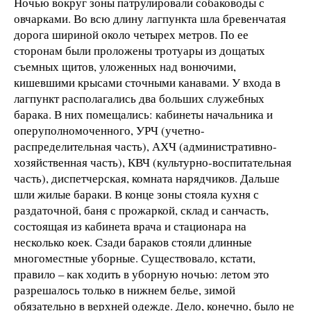
Ночью вокруг зоны патрулировали собаководы с
овчарками. Во всю длину лагпункта шла бревенчатая
дорога шириной около четырех метров. По ее
сторонам были проложены тротуары из дощатых
съемных щитов, уложенных над вонючими,
кишевшими крысами сточными канавами. У входа в
лагпункт располагались два больших служебных
барака. В них помещались: кабинеты начальника и
оперуполномоченного, УРЧ (учетно-
распределительная часть), АХЧ (административно-
хозяйственная часть), КВЧ (культурно-воспитательная
часть), диспетчерская, комната нарядчиков. Дальше
шли жилые бараки. В конце зоны стояла кухня с
раздаточной, баня с прожаркой, склад и санчасть,
состоящая из кабинета врача и стационара на
несколько коек. Сзади бараков стояли длинные
многоместные уборные. Существовало, кстати,
правило – как ходить в уборную ночью: летом это
разрешалось только в нижнем белье, зимой
обязательно в верхней одежде. Дело, конечно, было не