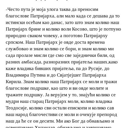
-Често пута је моја улога таква да преносим
благослове Патријарха, али мало када се дешава да то
истински осећам као данас, зато што знам колико наш
Патријарх брине и колико воли Косово, што је потпуно
природно сваком човеку, а поготово Патријарху
српском. Наш Патријарх је овде доста времена
службовао и знам колико се бори, и знам колико ми
сада пролазе мисли где смо све заједнички били, од
разних амбасада, разноразних пријатеља наших,како
каже владика бивших пријатеља, па до Русије, до
Владимира Путина и до Свјатјејшег Патријарха
Кирила. Знам колико наш Патријарх се моли и тражи
благослове подршке, као што и ви овде молите и
тражите подршку. Ја верујем у то, знајући колико се
мудри наш старац Патријарх моли, колико владика
Теодосије, колико сви остали епископи и колико сав
наш народ благочестиви се моли и очекује препород
наш да ће се он десити. Ми ако Бог да обнављамо и
освештавамо Хиландар, обнављамо и завршавамо