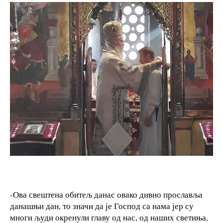
-Ова свештена обитељ данас овако дивно прославља
данашњи дан, то значи да је Господ са нама јер су
многи људи окренули главу од нас, од наших светиња,