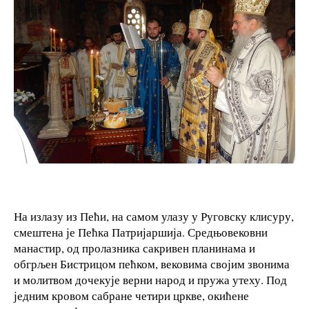
На излазу из Пећи, на самом улазу у Руговску клисуру,
смештена је Пећка Патријаршија. Средњовековни
манастир, од пролазника сакривен планинама и
обгрљен Бистрицом пећком, вековима својим звонима
и молитвом дочекује верни народ и пружа утеху. Под
једним кровом сабране четири цркве, окићене