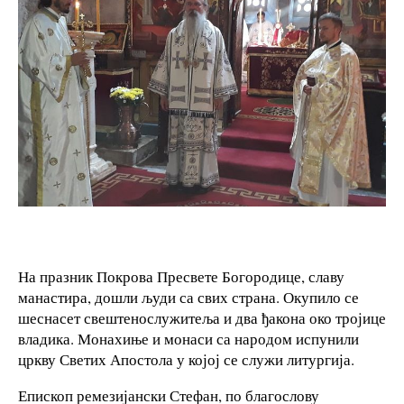
На празник Покрова Пресвете Богородице, славу
манастира, дошли људи са свих страна. Окупило се
шеснасет свештенослужитеља и два ђакона око тројице
владика. Монахиње и монаси са народом испунили
цркву Светих Апостола у којој се служи литургија.
Епископ ремезијански Стефан, по благослову