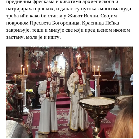
предивним фрескама и кивотима архиепископа и
патријараха српских, и данас су путоказ многима куда
треба ићи како би стигли у Живот Вечни. Својим
покровом Пресвета Богородица, Красница Пећка
закриљује, теши и милује све који пред њеном иконом
застану, моле је и ишту.