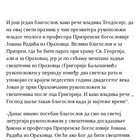
И још један благослов, како рече владика Теодосије, да
на овај свети празник у чин презвитера рукоположи
младог теолога и професора Призренске богословије
Јована Радића из Ораховца. Велики благослов и за
Призрен, где ће бити парох при храму Св. Георгија,
али и за Ораховац, јер је по сећању мештана задњи
свештеник из Ораховца (Григорије Баљошевић)
рукоположен у периоду између два светска рата и
упокојио се крајем педесетих година двадесетог века.
Јован је први Ораховчанин рукоположен за
свештеника после оца Григорија. И како владика рече ,,
Господ шаље такав благослов када је најтеже време“.
-Данас имамо посебан благослов да смо на светој
литургији рукоположили у свештеника досадашњег
ђакона и професора Призренске богословије Јована
Радића из Ораховца. Он ће ако Бог да бити свештеник