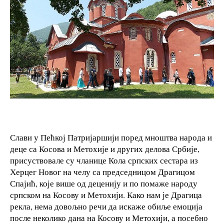
Слави у Пећкој Патријаршији поред мноштва народа и
деце са Косова и Метохије и других делова Србије,
присуствовале су чланице Кола српских сестара из
Херцег Новог на челу са председницом Драгицом
Спајић, које више од деценију и по помаже народу
српском на Косову и Метохији. Како нам је Драгица
рекла, нема довољно речи да искаже обиље емоција
после неколико дана на Косову и Метохији, а посебно