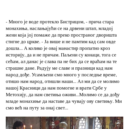
- Много је воде протекло Бистрицом, - прича стара
монахиња, наслањајући се на дрвени штап, младој
жени која јој помаже да преко пространог дворишта
стигне до цркве. - Ја више и не памтим кад сам овде
дошла... А колико је овај манастир пропатио кроз
историју, да и не причам. Паљени су конаци, тога се
сећам, ал данас је слава па не бих да се враћам на те
страшне дане. Радују ме славе и празници кад нам
народ дође. Усамљени смо много у последње време,
отишо нам народ, отишли наши... Ал ми да се молимо
нашој Красници да нам помогне и врати Србе у
Метохију, да нам светиња оживи...Молимо се да дођу
младе монахиње да наставе да чувају ову светињу. Ми
смо већ на путу за онај свет...