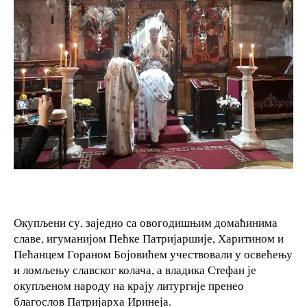
Окупљени су, заједно са овогодишњим домаћинима
славе, игуманијом Пећке Патријаршије, Харитином и
Пећанцем Гораном Бојовићем учествовали у освећењу
и ломљењу славског колача, а владика Стефан је
окупљеном народу на крају литургије пренео
благослов Патријарха Иринеја.