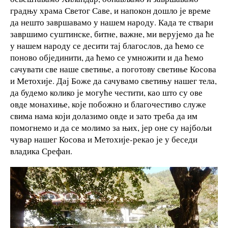
градњу храма Светог Саве, и напокон дошло је време
да нешто завршавамо у нашем народу. Када те ствари
завршимо суштинске, битне, важне, ми верујемо да ће
у нашем народу се десити тај благослов, да ћемо се
поново објединити, да ћемо се умножити и да ћемо
сачувати све наше светиње, а поготову светиње Косова
и Метохије. Дај Боже да сачувамо светињу нашег тела,
да будемо колико је могуће честити, као што су ове
овде монахиње, које побожно и благочестиво служе
свима нама који долазимо овде и зато треба да им
помогнемо и да се молимо за њих, јер оне су најбољи
чувар нашег Косова и Метохије-рекао је у беседи
владика Срефан.