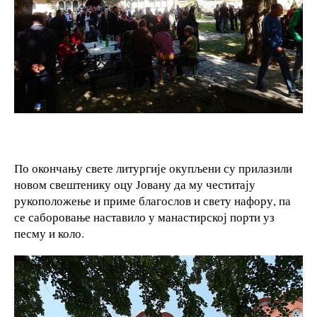
По окончању свете литургије окупљени су прилазили
новом свештенику оцу Јовану да му честитају
рукоположење и приме благослов и свету нафору, па
се саборовање наставило у манастирској порти уз
песму и коло.