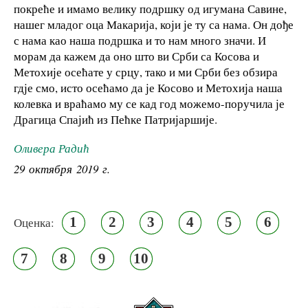
покреће и имамо велику подршку од игумана Савине,
нашег младог оца Макарија, који је ту са нама. Он дође
с нама као наша подршка и то нам много значи. И
морам да кажем да оно што ви Срби са Косова и
Метохије осећате у срцу, тако и ми Срби без обзира
гдје смо, исто осећамо да је Косово и Метохија наша
колевка и враћамо му се кад год можемо-поручила је
Драгица Спајић из Пећке Патријаршије.
Оливера Радић
29 октября 2019 г.
1
2
3
4
5
6
Оценка:
7
8
9
10