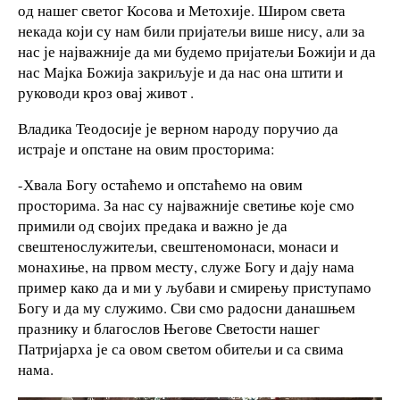
од нашег светог Косова и Метохије. Широм света
некада који су нам били пријатељи више нису, али за
нас је најважније да ми будемо пријатељи Божији и да
нас Мајка Божија закриљује и да нас она штити и
руководи кроз овај живот .
Владика Теодосије је верном народу поручио да
истраје и опстане на овим просторима:
-Хвала Богу остаћемо и опстаћемо на овим
просторима. За нас су најважније светиње које смо
примили од својих предака и важно је да
свештенослужитељи, свештеномонаси, монаси и
монахиње, на првом месту, служе Богу и дају нама
пример како да и ми у љубави и смирењу приступамо
Богу и да му служимо. Сви смо радосни данашњем
празнику и благослов Његове Светости нашег
Патријарха је са овом светом обитељи и са свима
нама.