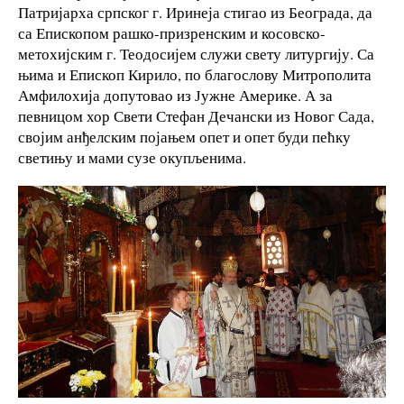
Патријарха српског г. Иринеја стигао из Београда, да
са Епископом рашко-призренским и косовско-
метохијским г. Теодосијем служи свету литургију. Са
њима и Епископ Кирило, по благослову Митрополита
Амфилохија допутовао из Јужне Америке. А за
певницом хор Свети Стефан Дечански из Новог Сада,
својим анђелским појањем опет и опет буди пећку
светињу и мами сузе окупљенима.