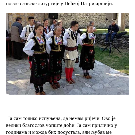
после славске литургије у Пећкој Патријаршији:
-Ја сам толико испуњена, да немам ријечи. Ово је
велики благослов уопште доћи. Ја сам прилично у
годинама и можда бих посустала, али љубав ме