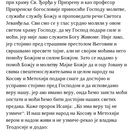
при храму Св. Ђорђа у Призрену и као професор
Призренске богословије приносиће Господу молитве,
служиће службу Божју и проповедати речи Светога
Јеванђеља. Сви смо се у глас усрдно молили у овом
светом храму Господу, да му Господ подари силе и
моћи, јер није лако служити Богу Живоме. Није лако,
јер стојимо пред страшним престолом Његовим и
свршавамо пресвете тајне, али не својим моћима него
помоћу Божјом и силом Божјом. Зато се надамо у
помоћ Божју и молитву Мајке Божје да и оцу Јовану и
свима свештенослужитељима и целом народу на
Косову и Метохији подари снаге да достојно и
усправно стојимо пред Господом и да исповедамо
веру нашу, јер ако имамо веру, онда ћемо заиста моћи
опстати и моћи ћемо бити достојни наших светих
предака. Каже пророк Исаија: ,,Ко има веру тај не
узмиче“. И наш верни народ на Косову и Метохији
вером и надом живи и не узмиче-рекао је владика
Теодосије и додао: