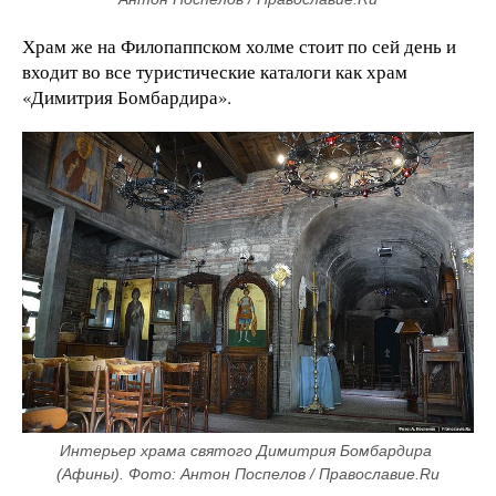
Храм же на Филопаппском холме стоит по сей день и
входит во все туристические каталоги как храм
«Димитрия Бомбардира».
Интерьер храма святого Димитрия Бомбардира 
(Афины). Фото: Антон Поспелов / Православие.Ru