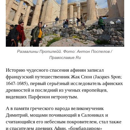
Развалины Пропилейй. Фото: Антон Поспелов / 
Православие.Ru
Историю чудесного спасения афинян записал
французский путешественник Жак Спон (Jacques Spon;
1647-1685), первый серьёзный исследователь афинских
древностей и последний из ученых европейцев,
видевших Парфенон нетронутым.
А в памяти греческого народа великомученик
Димитрий, мощами почивающий в Салониках и
считающийся его небесным покровителем, стал также
и спасителем древних Афин, «бомбардиром»