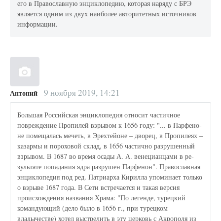
его в Православную энциклопедию, которая наряду с БРЭ
является одним из двух наиболее авторитетных источников
информации.
9 ноября 2019, 14:21
Антоний
Большая Российская энциклопедия относит частичное
повреждение Пропилей взрывом к 1656 году: "... в Пар­фе­но­
не по­ме­ща­лась ме­четь, в Эрех­тей­оне – дво­рец, в Про­пи­ле­ях –
ка­зар­мы и по­ро­хо­вой склад, в 1656 час­тич­но разру­шен­ный
взры­вом. В 1687 во вре­мя оса­ды А. А. ве­не­ци­ан­ца­ми в ре­
зуль­та­те по­па­да­ния яд­ра раз­ру­шен Пар­фе­нон". Православная
энциклопедия под ред. Патриарха Кирилла упоминает только
о взрыве 1687 года. В Сети встречается и такая версия
происхождения названия Храма: "По легенде, турецкий
командующий (дело было в 1656 г., при турецком
владычестве) хотел выстрелить в эту церковь с Акрополя из