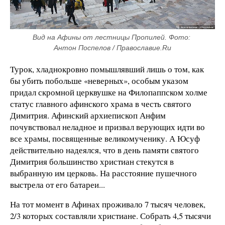
Вид на Афины от лестницы Пропилей. Фото: 
Антон Поспелов / Православие.Ru
Турок, хладнокровно помышлявший лишь о том, как
бы убить побольше «неверных», особым указом
придал скромной церквушке на Филопаппском холме
статус главного афинского храма в честь святого
Димитрия. Афинский архиепископ Анфим
почувствовал неладное и призвал верующих идти во
все храмы, посвященные великомученику. А Юсуф
действительно надеялся, что в день памяти святого
Димитрия большинство христиан стекутся в
выбранную им церковь. На расстояние пушечного
выстрела от его батареи...
На тот момент в Афинах проживало 7 тысяч человек,
2/3 которых составляли христиане. Собрать 4,5 тысячи