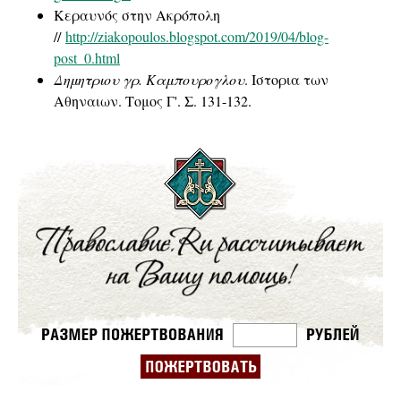
Κεραυνός στην Ακρόπολη
//
http://ziakopoulos.blogspot.com/2019/04/blog-
post_0.html
Δημητριου γρ. Καμπουρογλου
. Ιστορια των
Αθηναιων. Τομος Γ'. Σ. 131-132.