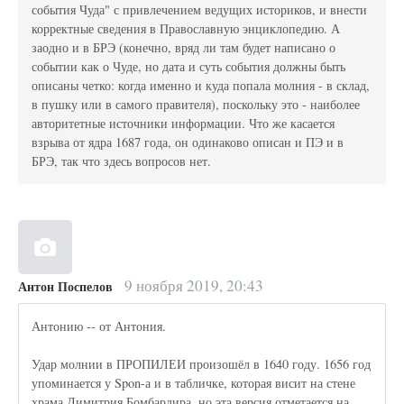
события Чуда" с привлечением ведущих историков, и внести
корректные сведения в Православную энциклопедию. А
заодно и в БРЭ (конечно, вряд ли там будет написано о
событии как о Чуде, но дата и суть события должны быть
описаны четко: когда именно и куда попала молния - в склад,
в пушку или в самого правителя), поскольку это - наиболее
авторитетные источники информации. Что же касается
взрыва от ядра 1687 года, он одинаково описан и ПЭ и в
БРЭ, так что здесь вопросов нет.
9 ноября 2019, 20:43
Антон Поспелов
Антонию -- от Антония.
Удар молнии в ПРОПИЛЕИ произошёл в 1640 году. 1656 год
упоминается у Spon-а и в табличке, которая висит на стене
храма Димитрия Бомбардира, но эта версия отметается на