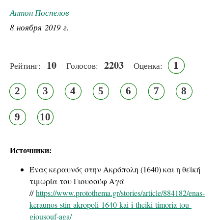
Антон Поспелов
8 ноября 2019 г.
10
2203
1
Рейтинг:
Голосов:
Оценка:
2
3
4
5
6
7
8
9
10
Источники:
Ένας κεραυνός στην Ακρόπολη (1640) και η θεϊκή
τιμωρία του Γιουσούφ Αγά
//
https://www.protothema.gr/stories/article/884182/enas-
keraunos-stin-akropoli-1640-kai-i-theiki-timoria-tou-
giousouf-aga/