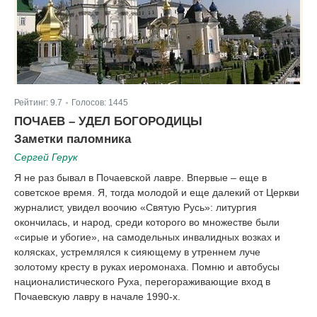
Рейтинг:
9.7
Голосов:
1445
|
ПОЧАЕВ – УДЕЛ БОГОРОДИЦЫ
Заметки паломника
Сергей Герук
Я не раз бывал в Почаевской лавре. Впервые – еще в
советское время. Я, тогда молодой и еще далекий от Церкви
журналист, увидел воочию «Святую Русь»: литургия
окончилась, и народ, среди которого во множестве были
«сирые и убогие», на самодельных инвалидных возках и
колясках, устремлялся к сияющему в утреннем луче
золотому кресту в руках иеромонаха. Помню и автобусы
националистического Руха, перегораживающие вход в
Почаевскую лавру в начале 1990-х.