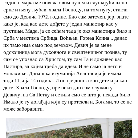
година, мајка ме повела овим путем и слушајући њено
срце и њену љубав, хвала Господу, на том путу, стигли
смо до Девича 1972. године. Био сам затечен, јер, знате
како је, кад као дете дођете у један манастир као у
пустињи. Мада, ја се сећам тада је око манастира било и
Срба у местима Србица, Воћњак, Горња Клина... данас
их тамо има само под земљом. Девич је за мене
одскочница мога духовнога и свештеничког позива, ту
сам се упознао са Христом, ту сам Га и доживео као
Пастира, за којим треба да идем. И не само ја него и
монахиње. Данашња игуманија Анастасија је имала
тада 11, а ја 14 година. И она је дошла као дете и ја као
дете. Хвала Господу, пре неки дан сам служио у
Девичу, на Св Петку и сетили смо се што је некада било.
Имало је ту догађаја који су протекли и, Богами, то се не
може заборавити.