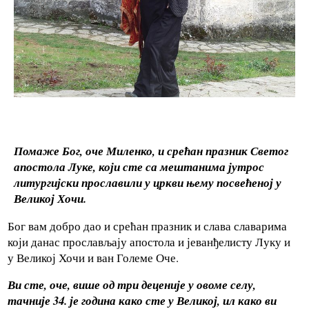
Помаже Бог, оче Миленко, и срећан празник Светог
апостола Луке, који сте са мештанима јутрос
литургијски прославили у цркви њему посвећеној у
Великој Хочи.
Бог вам добро дао и срећан празник и слава славарима
који данас прослављају апостола и јеванђелисту Луку и
у Великој Хочи и ван Големе Оче.
Ви сте, оче, више од три деценије у овоме селу,
тачније 34. је година како сте у Великој, ил како ви