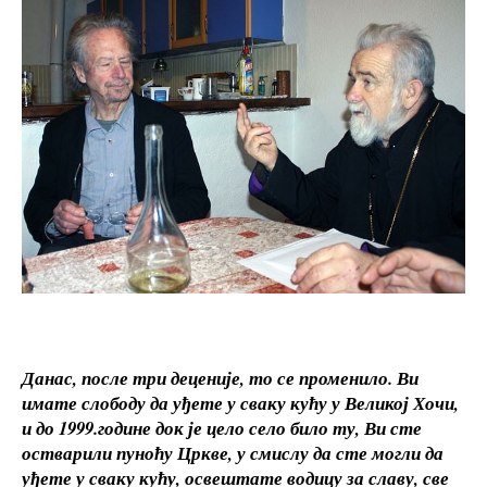
Данас, после три деценије, то се променило.
Ви
имате слободу да уђете у сваку кућу у Великој Хочи,
и до 1999.године док је цело село било ту, Ви сте
остварили пуноћу Цркве, у смислу да сте могли да
уђете у сваку кућу, освештате водицу за славу, све