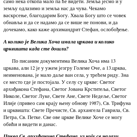
само нека откопа мало па ће видети. Земља јесмо и у
земљу одлазимо и земља нас да чува. Чекамо
васкрсење, благодарим Богу. Хвала Богу што се човек
обнавља и да се надамо да се више не понови, и да
дочекамо, како каже архимандрит Стефан, ослобођење.
А колико је Велика Хоча имала цркава и колико
црквишта када сте дошли?
По писаним документима Велика Хоча има 13
цркава, али 12 је у ужем језгру Големе Оче, а 13.црква,
неименована, је мало даље ван села, у трећем риду. Зна
се место где је постојала. У селу су цркве: Светог
архиђакона Стефана, Светог Јована Крститеља, Светог
Николе, Светог Луке, Свете Ане, Свете Недеље, Светог
Илије (привео сам крају њену обнову 1987), Св. Трифуна
и црквишта: Свете Пречисте, Св. архангела Гаврила, Св.
Петра, Св. Петке. Све ове цркве Велике Хоче се могу
обићи и видети и данас.
Црква Св. архиђакона Стефана, уз коју се налази