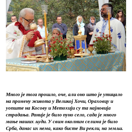
Много је тога прошло, оче, али оно што је утицало
на промену живота у Великој Хочи, Ораховцу и
уопште на Косову и Метохији су та најновија
страдања.
Раније је било пуно село, сада је много
мање наших људи.
У свим околним селима је било
Срба, данас их нема, како бисте Ви рекли, на земљи.