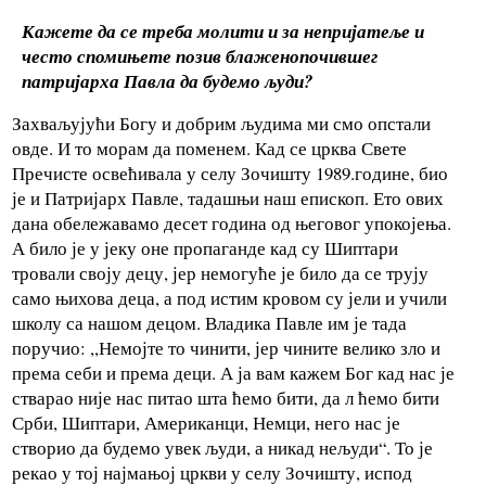
Кажете да се треба молити и за непријатеље и
често спомињете позив блаженопочившег
патријарха Павла да будемо људи?
Захваљујући Богу и добрим људима ми смо опстали
овде. И то морам да поменем. Кад се црква Свете
Пречисте освећивала у селу Зочишту 1989.године, био
је и Патријарх Павле, тадашњи наш епископ. Ето ових
дана обележавамо десет година од његовог упокојења.
А било је у јеку оне пропаганде кад су Шиптари
тровали своју децу, јер немогуће је било да се трују
само њихова деца, а под истим кровом су јели и учили
школу са нашом децом. Владика Павле им је тада
поручио: ,,Немојте то чинити, јер чините велико зло и
према себи и према деци. А ја вам кажем Бог кад нас је
стварао није нас питао шта ћемо бити, да л ћемо бити
Срби, Шиптари, Американци, Немци, него нас је
створио да будемо увек људи, а никад нељуди“. То је
рекао у тој најмањој цркви у селу Зочишту, испод