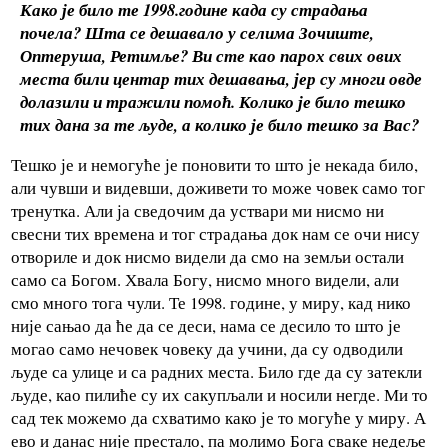
Како је било те 1998.године када су страдања
почела?
Шта се дешавало у селима Зочиште,
Оптеруша, Ретимље? Ви сте као парох свих ових
места били центар тих дешавања, јер су многи овде
долазили и тражили помоћ.
Колико је било тешко
тих дана за те људе, а колико је било тешко за Вас?
Тешко је и немогуће је поновити то што је некада било,
али чувши и видевши, доживети то може човек само тог
тренутка. Али ја сведочим да уствари ми нисмо ни
свесни тих времена и тог страдања док нам се очи нису
отвориле и док нисмо видели да смо на земљи остали
само са Богом. Хвала Богу, нисмо много видели, али
смо много тога чули. Те 1998. године, у миру, кад нико
није сањао да ће да се деси, нама се десило то што је
могао само нечовек човеку да учини, да су одводили
људе са улице и са радних места. Било где да су затекли
људе, као пилиће су их сакупљали и носили негде. Ми то
сад тек можемо да схватимо како је то могуће у миру. А
ево и данас није престало, па молимо Бога сваке недеље