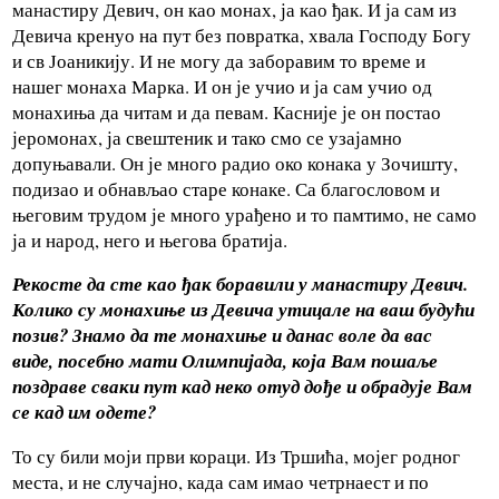
манастиру Девич, он као монах, ја као ђак. И ја сам из
Девича кренуо на пут без повратка, хвала Господу Богу
и св Јоаникију. И не могу да заборавим то време и
нашег монаха Марка. И он је учио и ја сам учио од
монахиња да читам и да певам. Касније је он постао
јеромонах, ја свештеник и тако смо се узајамно
допуњавали. Он је много радио око конака у Зочишту,
подизао и обнављао старе конаке. Са благословом и
његовим трудом је много урађено и то памтимо, не само
ја и народ, него и његова братија.
Рекосте да сте као ђак боравили у манастиру Девич.
Колико су монахиње из Девича утицале на ваш будући
позив? Знамо да те монахиње и данас воле да вас
виде, посебно мати Олимпијада, која Вам пошаље
поздраве сваки пут кад неко отуд дође и обрадује Вам
се кад им одете?
То су били моји први кораци. Из Тршића, мојег родног
места, и не случајно, када сам имао четрнаест и по