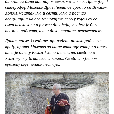
данашњег дана као парох великохочански. Протојереј
ставрофор Миленко Драгићевић се сродио са Великом
Хочом, мештанима и светињама и постао
асоцијација на ово метохијско село у којем су се
смењивали лепи и ружни догађаји, у којем је било
песме и радости, али и бола, сахрана, неизвесности.
Данас, после 34 године, приводећи полако радни век
крају, прота Миленко за наше читаоце говори о ономе
што је било у Великој Хочи и околини, сведочи о
животу, људима, светињама... Сведочи о једном
времену које полако нестаје..