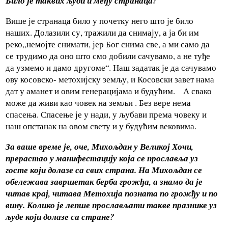
Било је таквих људи и међу странаца?
Више је странаца било у почетку него што је било
наших. Долазили су, тражили да снимају, а ја би им
реко,,немојте снимати, јер Бог снима све, а ми само да
се трудимо да оно што смо добили сачувамо, а не туђе
да узмемо и дамо другоме“. Наш задатак је да сачувамо
ову косовско- метохијску земљу, и Косовски завет нама
дат у аманет и овим генерацијама и будућим. А свако
може да живи као човек на земљи . Без вере нема
спасења. Спасење је у нади, у љубави према човеку и
наш опстанак на овом свету и у будућим вековима.
За ваше време је, оче, Михољдан у Великој Хочи,
прерастао у манифестацију која се прославља уз
госте који долазе са свих страна. На Михољдан се
обележава завршетак берба грожђа, а знамо да је
читав крај, читава Метохија позната по грожђу и по
вину. Колико је лепше прослављати такве празнике уз
људе који долазе са стране?