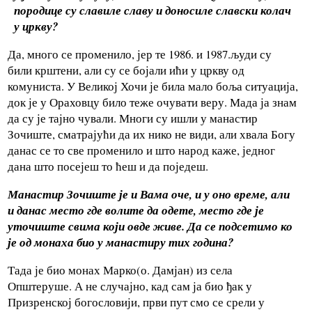
породице су славиле славу и доносиле славски колач
у цркву?
Да, много се променило, јер те 1986. и 1987.људи су
били крштени, али су се бојали ићи у цркву од
комуниста. У Великој Хочи је била мало боља ситуација,
док је у Ораховцу било теже очувати веру. Мада ја знам
да су је тајно чували. Многи су ишли у манастир
Зочиште, сматрајући да их нико не види, али хвала Богу
данас се то све променило и што народ каже, једног
дана што посејеш то ћеш и да поједеш.
Манастир Зочиште је и Вама оче, и у оно време, али
и данас место где волите да одете, место где је
уточиште свима који овде живе. Да се подсетимо ко
је од монаха био у манастиру тих година?
Тада је био монах Марко(о. Дамјан) из села
Општеруше. А не случајно, кад сам ја био ђак у
Призренској богословији, први пут смо се срели у