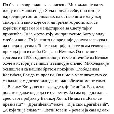
По благослову тадашњег епископа Михољдан је на ту
идеју и осмишљен, да Хоча понуди себе, оно што је
највредније гостопримство, па остало што има у њој
самој, па и вино које се и на трпези користи, али се
користи у црвама и манастирима за Свету тајну
причешћа. То је жртва коју ми приносимо Богу у виду
хлеба и вина. То је нешто највредније да чува и сачува и
да преда другима. То је традиција која се осам векова не
прекида још из доба Стефана Немање. Од писаних
трагова из 1198. године вино је текло и течиће из Велике
Хоче а историја се пише и записује стално. Михољдан је
осмишљен са нашим братом покојним Слободаном
Костићем, Бог да га прости. Он и моја маленкост смо се
са владиком договорили да тај дан обележимо не само
за Велику Хочу, него и за људе који ће доћи. Ево, људи
долазе и даље овде да се сусретну. Ја сам пре два дана,
срео свога рођака у Великој Хочи. Питам га ,,Како се
презиваш?“ ,, Драгићевић“-каже. ,,И ја сам Драгићевић“.
,,А која ти је слава?“,, Свети Јован!“- рече и ја сам одмах