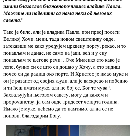
имали благослов блаженопочившег владике Павла.
Можете ли поделити са нама неки од његових
савета?
Тако је било, али је владика Павле, при првој посети
Великој Хочи, мени, тада новом свештенику овде,
затекавши ме како уређујем црквену порту, рекао, и то
понављам и данас, не само на јави, већ и у сну
понављам те његове речи: ,,Оче Миленко ето како је
лепо, бунио си се што си дошао у Хочу, а ето видиш
почео си да радиш око порте. И Христос је имао муке и
он је разапет од својих људи, али је васкрсао и победио
и ти ћеш имати муке, али не бој се, Бог те чува“.
Захваљујући његовом савету, могу да кажем и
пророчанству, ја сам овде тридесет четврта година.
Имало је муке, нећемо да то памтимо, ал да се не
понови, благодарим Богу.