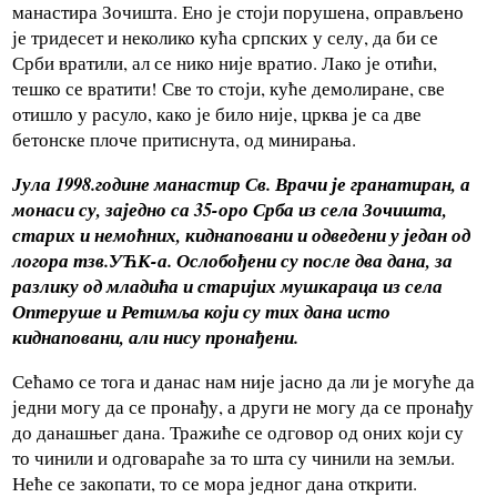
манастира Зочишта. Ено је стоји порушена, оправљено
је тридесет и неколико кућа српских у селу, да би се
Срби вратили, ал се нико није вратио. Лако је отићи,
тешко се вратити! Све то стоји, куће демолиране, све
отишло у расуло, како је било није, црква је са две
бетонске плоче притиснута, од минирања.
Јула 1998.године манастир Св. Врачи је гранатиран, а
монаси су, заједно са 35-оро Срба из села Зочишта,
старих и немоћних, киднаповани и одведени у један од
логора тзв.УЋК-а. Ослобођени су после два дана, за
разлику од младића и старијих мушкараца из села
Оптеруше и Ретимља који су тих дана исто
киднаповани, али нису пронађени.
Сећамо се тога и данас нам није јасно да ли је могуће да
једни могу да се пронађу, а други не могу да се пронађу
до данашњег дана. Тражиће се одговор од оних који су
то чинили и одговараће за то шта су чинили на земљи.
Неће се закопати, то се мора једног дана открити.