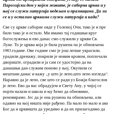
Парохијски дом у којем живите, је саборна црква и у
њој се служи литургија недељом и празницима. Да ли
се и у осталим црквама служи литургија и када?
Све су цркве саборне овде у Големој Очи, тако је и пре
било тако је и остало. Ми имамо тај годишњи круг
богослужења и ево данас смо служили у цркви Св.
Луке. То је црква која је била рушена па је обновљена
1983.године. Ове године смо је још лепше украсили,
урадили дренажу, покрили је новим кровом, поплочали
двориште, оградили и ја сам се удостојио да на
данашњи дан служим поново у њој. Окупили се
мештани данас и кажу ,,у што је лепо,што лепо изгледа“.
Наравно да је лепо, све што се ради уз Божји благослов
је лепо. Ево да вас обрадујем и Свету Ану, у чијој се
порти налази и школа и њу ћемо да обновимо,
реновирамо. Јес да је она рушена па обновљена, али
одавно на њој ништа није рађено. Па мало по мало и ако
Бог да и црквишта да уредимо и да их прилагодимо да