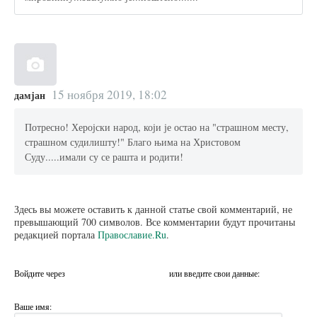
15 ноября 2019, 18:02
дамјан
Потресно! Херојски народ, који је остао на "страшном месту,
страшном судилишту!" Благо њима на Христовом
Суду.....имали су се рашта и родити!
Здесь вы можете оставить к данной статье свой комментарий, не
превышающий 700 символов. Все комментарии будут прочитаны
редакцией портала
Православие.Ru
.
Войдите через
или введите свои данные:
Ваше имя: