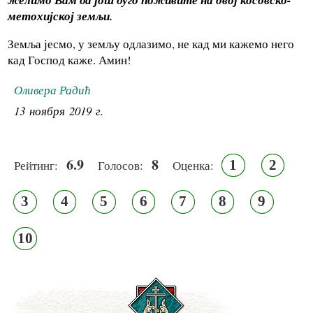
метохијској земљи.
Земља јесмо, у земљу одлазимо, не кад ми кажемо него
кад Господ каже. Амин!
Оливера Радић
13 ноября 2019 г.
6.9
8
1
2
Рейтинг:
Голосов:
Оценка:
3
4
5
6
7
8
9
10