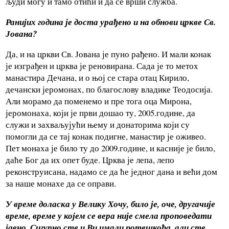
људи могу и тамо отићи и да се врши служба.
Ранијих година је доста урађено и на обнови цркве Св.
Јована?
Да, и на цркви Св. Јована је пуно рађено. И мали конак
је изграђен и црква је реновирана. Сада је то метох
манастира Дечана, и о њој се стара отац Кирило,
дечански јеромонах, по благослову владике Теодосија.
Али морамо да поменемо и пре тога оца Мирона,
јеромонаха, који је први дошао ту, 2005.године, да
служи и захваљујући њему и донаторима који су
помогли да се тај конак подигне, манастир је оживео.
Пет монаха је било ту до 2009.године, и касније је било,
даће Бог да их опет буде. Црква је лепа, лепо
реконструисана, надамо се да ће једног дана и већи дом
за наше монахе да се оправи.
У време доласка у Велику Хочу, било је, оче, другачије
време, време у којем се вера није смела проповедати
јавно.
Сигурно сте и Ви имали потешкоћа, али сте