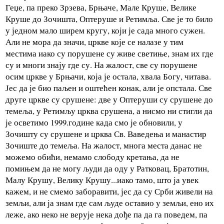
Геџе, па преко Зрзева, Брњаче, Мале Круше, Велике
Круше до Зочишта, Оптеруше и Ретимља. Све је то било
у једном мало ширем кругу, који је сада много сужен.
Али не мора да значи, цркве које се налазе у тим
местима иако су порушене су живе светиње, знам их где
су и многи знају где су. На жалост, све су порушене
осим цркве у Брњачи, која је остала, хвала Богу, читава.
Јес да је био паљен и оштећен конак, али је опстала. Све
друге цркве су срушене: две у Оптеруши су срушене до
темеља, у Ретимљу црква срушена, а нисмо ни стигли да
је осветимо 1999.године када смо је обновили, у
Зочишту су срушене и црква Св. Ваведења и манастир
Зочиште до темеља. На жалост, многа места данас не
можемо обићи, немамо слободу кретања, да не
помињем да не могу људи да оду у Ратковац, Братотин,
Малу Крушу, Велику Крушу...иако тамо, што ја увек
кажем, и не смемо заборавити, јес да су Срби живели на
земљи, али ја знам где сам људе оставио у земљи, ено их
леже, ако неко не верује нека дође па да га поведем, па