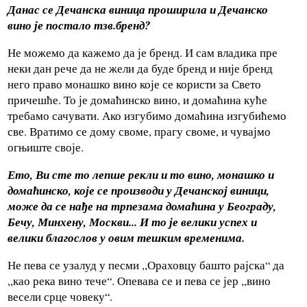
Данас се Дечанска виница проширила и Дечанско
вино је постало тзв.бренд?
Не можемо да кажемо да је бренд. И сам владика пре
неки дан рече да не жели да буде бренд и није бренд
него право монашко вино које се користи за Свето
причешће. То је домаћинско вино, и домаћина куће
требамо сачувати. Ако изгубимо домаћина изгубићемо
све. Вратимо се дому своме, прагу своме, и чувајмо
огњиште своје.
Ето, Ви сте то лепше рекли и то вино, монашко и
домаћинско, које се производи у Дечанској виници,
може да се нађе на трпезама домаћина у Београду,
Бечу, Минхену, Москви...
И то је велики успех и
велики благослов у овим тешким временима.
Не пева се узалуд у песми ,,Ораховцу башто рајска“ да
,,као река вино тече“. Опевава се и пева се јер ,,вино
весели срце човеку“.