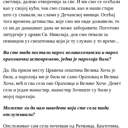
светлија, далеко отворенија за све. И ми смо се осећали
као у својој кући, чак смо спавали, као и наши стари
што су спавали, на слами у Дечанској виници. Осећај
тога времена детињства, које смо ми овде доживели, то
се ни до данашњег дана не може заборавити. Поготово
литургије у цркви Св. Николаја, док смо певали за
певницом уз свештеника који је ту служио у то време...
Ви сте тада постали парох великохочански и парох
ораховачки истовремено, једна је парохија била?
Да. На првом месту Црквена општина Велика Хоча је
била, а парохија ми је била не само Ораховац и Велика
Хоча, већ и сва села око Ораховца и Велике Хоче. Девет
села и један манастир, манастир Зочиште су били у
мојој парохији.
Можете ли да нам наведете која сте села тада
опслуживали?
Опслуживао сам села почевши од Ратковца, Братотина,