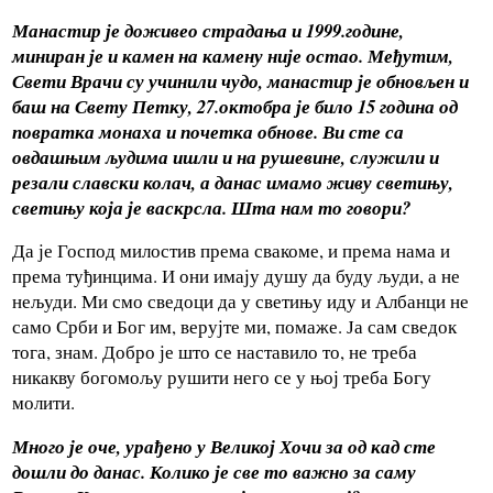
Манастир је доживео страдања и 1999.године,
миниран је и камен на камену није остао. Међутим,
Свети Врачи су учинили чудо, манастир је обновљен и
баш на Свету Петку, 27.октобра је било 15 година од
повратка монаха и почетка обнове. Ви сте са
овдашњим људима ишли и на рушевине, служили и
резали славски колач, а данас имамо живу светињу,
светињу која је васкрсла. Шта нам то говори?
Да је Господ милостив према свакоме, и према нама и
према туђинцима. И они имају душу да буду људи, а не
нељуди. Ми смо сведоци да у светињу иду и Албанци не
само Срби и Бог им, верујте ми, помаже. Ја сам сведок
тога, знам. Добро је што се наставило то, не треба
никакву богомољу рушити него се у њој треба Богу
молити.
Много је оче, урађено у Великој Хочи за од кад сте
дошли до данас.
Колико је све то важно за саму