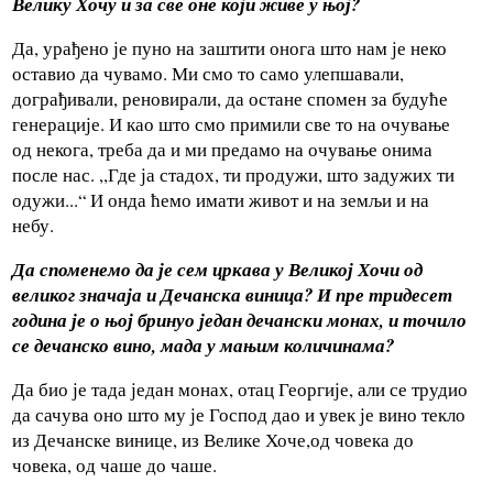
Велику Хочу и за све оне који живе у њој?
Да, урађено је пуно на заштити онога што нам је неко
оставио да чувамо. Ми смо то само улепшавали,
дограђивали, реновирали, да остане спомен за будуће
генерације. И као што смо примили све то на очување
од некога, треба да и ми предамо на очување онима
после нас. ,,Где ја стадох, ти продужи, што задужих ти
одужи...“ И онда ћемо имати живот и на земљи и на
небу.
Да споменемо да је сем цркава у Великој Хочи од
великог значаја и Дечанска виница? И пре тридесет
година је о њој бринуо један дечански монах, и точило
се дечанско вино, мада у мањим количинама?
Да био је тада један монах, отац Георгије, али се трудио
да сачува оно што му је Господ дао и увек је вино текло
из Дечанске винице, из Велике Хоче,од човека до
човека, од чаше до чаше.