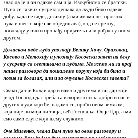
знао да је и он одакле сам и ја. Изљубисмо се братски.
Пуно се таквих сусрета дешава да људи било одакле
дођу, када се виде, дотакну (а ми имамо пет простих
чула и шесто које све обједињава), кад се сретну,
погледају у очи и пронађу пријатеља или рођака у оном
другом.
Доласком овде људи упознају Велику Хочу, Ораховац,
Косово и Метохију и упознају Косовски завет на делу
у сусрету са светињама и људима.
Можемо ли за крај
нашег разговора да пошаљемо поруку која би била и
позив за долазак, али и за очување Косовског завета?
Сваки дан је Божји дар и нама и другима и тај дар који
је од Господа дат треба га искористити за добро и нас и
других људи који ће, надамо се, проћи овом земљом,
која није ни моја ни твоја, већ Господња. Он је Цар, а ми
смо само слуге који њему служимо.
Оче Миленко, хвала Вам пуно на овом разговору и
желимо Вам да још дуго поживите на овој косовско-