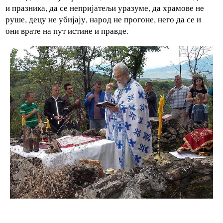
и празника, да се непријатељи уразуме, да храмове не
руше, децу не убијају, народ не прогоне, него да се и
они врате на пут истине и правде.