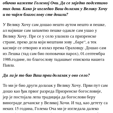
обично кажете Големој Очи. Да се заједно подсетимо
тих дана. Како је изгледао Ваш долазак у Велику Хочу
и по чијем благослову сте дошли?
У Велику Хочу сам дошао нешто аутом нешто и пешке,
ал највише сам запамтио пешке одакле сам ушао у
Велику Хочу. Пре се у село улазило са призренске
стране, преко дела који мештани зову ,,баре“, а тек
касније се отворио и излаз према Ораховцу. Дошао сам
из Лешка (тад сам био поповачки парох), 01.септембра
1986.године, по благослову тадашњег епископа нашега
Павла.
Да ли је то био Ваш први долазак у ово село?
То ми је био други долазак у Велику Хочу. Први пут сам
дошо као ђак првог разреда Призренске богословије,
јер је постојала лепа традиција да богослови беру
винограде дечанске у Великој Хочи. И тад, као детету са
неких 15 година, Голема Оча ми је изгледала далеко