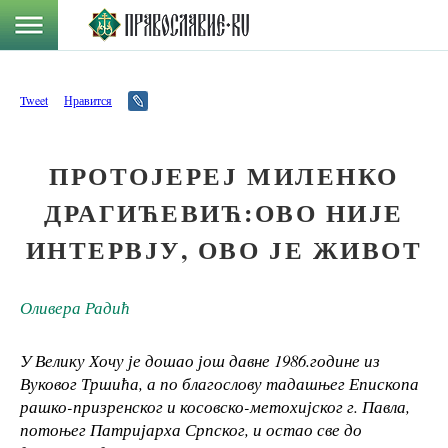
Tweet
Нравится
ПРОТОЈЕРЕЈ МИЛЕНКО
ДРАГИЋЕВИЋ:ОВО НИЈЕ
ИНТЕРВЈУ, ОВО ЈЕ ЖИВОТ
Оливера Радић
У Велику Хочу је дошао још давне 1986.године из
Вуковог Тршића, а по благослову тадашњег Епископа
рашко-призренског и косовско-метохијског г. Павла,
потоњег Патријарха Српског, и остао све до