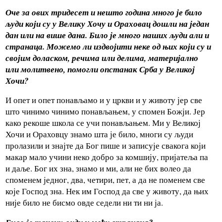
Оче за ових тридесет и нешто година много је било
људи који су у Велику Хочу и Ораховац дошли на један
дан или на више дана.
Било је много наших људи али и
странаца. Можемо ли издвојити неке од њих који су и
својим доласком, речима или делима, материјално
или молитвено, помогли опстанак Срба у Великој
Хочи?
И опет и опет понављамо и у цркви и у животу јер све
што чинимо чинимо понављањем, у спомен Божји. Јер
како рекоше школа се учи понављањем. Ми у Великој
Хочи и Ораховцу знамо шта је било, многи су људи
пролазили и знајте да Бог пише и записује свакога који
макар мало учини неко добро за комшију, пријатеља па
и даље. Бог их зна, знамо и ми, али не бих волео да
споменем једног, два, четири, пет, а да не поменем све
које Господ зна. Нек им Господ да све у животу, да њих
није било не бисмо овде седели ни ти ни ја.