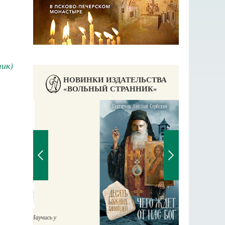
ик)
НОВИНКИ ИЗДАТЕЛЬСТВА
«ВОЛЬНЫЙ СТРАННИК»
П
Е
аучись у