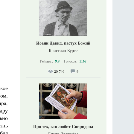
Иоанн Давид, пастух Божий
Кристиан Курте
Рейтинг:
9.9
Голосов:
1167
20 746
9
кое
том,
ра,
дру
льно
знь
Про тех, кто любит Спиридона
бля
Елена Долгачёва