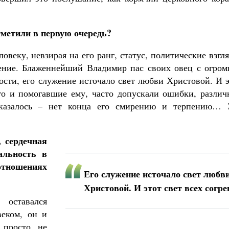
тметили в первую очередь?
веку, невзирая на его ранг, статус, политические взгл
ение. Блаженнейший Владимир пас своих овец с огром
ости, его служение источало свет любви Христовой. И 
го и помогавшие ему, часто допускали ошибки, различ
 казалось – нет конца его смирению и терпению… 
, сердечная
альность в
отношениях
Его служение источало свет любв
Христовой. И этот свет всех согре
 оставался
еком, он и
 просто, не