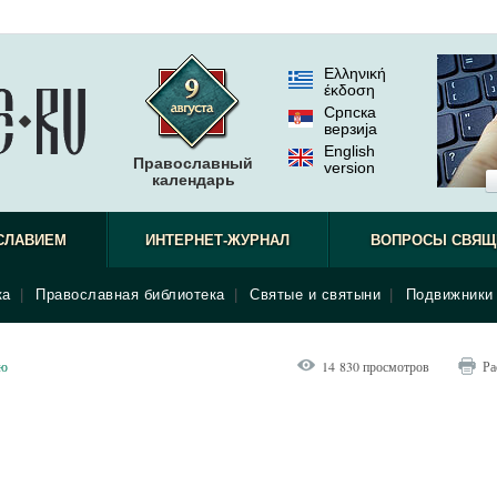
Ελληνική
έκδοση
Српска
верзиjа
English
Православный
version
календарь
СЛАВИЕМ
ИНТЕРНЕТ-ЖУРНАЛ
ВОПРОСЫ СВЯЩ
ка
|
Православная библиотека
|
Святые и святыни
|
Подвижники 
ью
14 830 просмотров
Ра