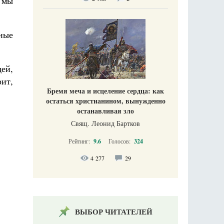
 мы
вные
ей,
ит,
Бремя меча и исцеление сердца: как
остаться христианином, вынужденно
останавливая зло
Свящ. Леонид Бартков
Рейтинг:
9.6
Голосов:
324
4 277
29
ВЫБОР ЧИТАТЕЛЕЙ