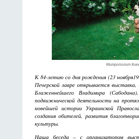
Разлуки не будет
Фредерика де Грааф
Митрополит Киевс
К 84-летию со дня рождения (23 ноября193
Печерской лавре открывается выставка,
Блаженнейшего Владимира (Сабодана)
подвижнической деятельности на протя
новейшей истории Украинской Правосла
создания обителей, развития благотвор
культуры.
Наша беседа
– с организатором выст