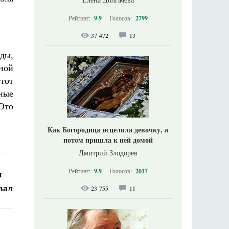
Рейтинг:
9.9
Голосов:
2799
37 472
13
яды,
ной
этот
ные
Это
Как Богородица исцелила девочку, а
потом пришла к ней домой
Дмитрий Злодорев
Рейтинг:
9.9
Голосов:
2017
и
вал
23 755
11