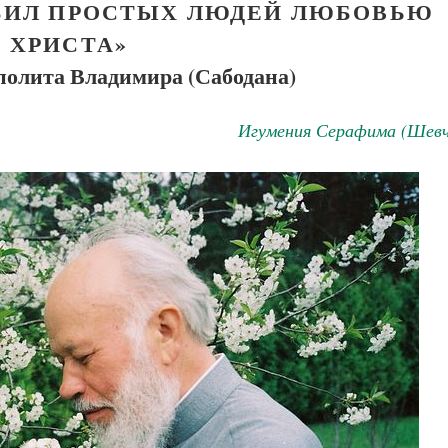
БИЛ ПРОСТЫХ ЛЮДЕЙ ЛЮБОВЬЮ
ХРИСТА»
олита Владимира (Сабодана)
Игумения Серафима (Шевч
Великомученик Георгий Победоносец. Н
святого