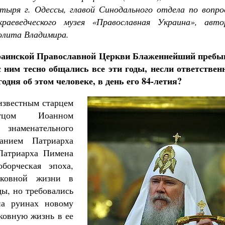
тыря г. Одессы, главой Синодального отдела по вопро
раеведческого музея «Православная Украина», авто
олита Владимира.
раинской Православной Церкви Блаженнейший пребы
с ним тесно общались все эти годы, несли ответствен
одня об этом человеке, в день его 84-летия?
известным старцем
отцом Иоанном
 знаменательного
анием Патриарха
 Патриарха Пимена
оборческая эпоха,
рковной жизни в
ы, но требовались
на руинах новому
ковную жизнь в ее