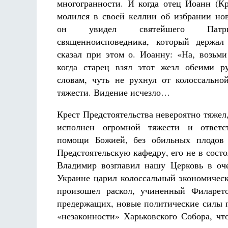
многогранности. И когда отец Иоанн (Кр
молился в своей келлии об избрании нов
он увидел святейшего Патри
священноисповедника, который держа
сказал при этом о. Иоанну: «На, возьми
когда старец взял этот жезл обеими р
словам, чуть не рухнул от колоссально
тяжести. Видение исчезло…
Крест Предстоятельства невероятно тяжел
исполнен огромной тяжести и ответс
помощи Божией, без обильных плодов 
Предстоятельскую кафедру, его не в сос
Владимир возглавил нашу Церковь в оче
Украине царил колоссальный экономическ
произошел раскол, учиненный Филарет
предержащих, новые политические силы п
«незаконности» Харьковского Собора, чт