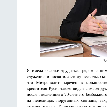
Иг
Я имела счастье трудиться рядом с ним
служение, и посвятила этому несколько кн
что Митрополит наречен в монашестве
крестителя Руси, также виден символ д
после тяжелейшего 70-летнего безбожного
на пепелищах поруганных святынь, зак
страны, народа. И нужно сказать – он с