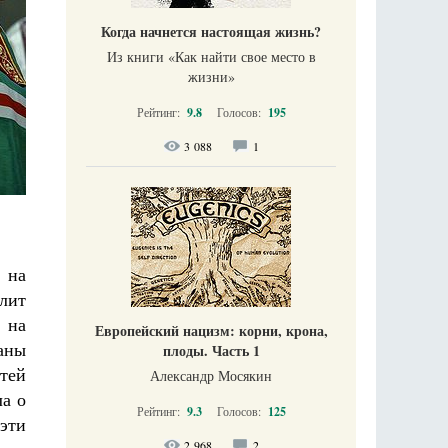
Когда начнется настоящая жизнь?
Из книги «Как найти свое место в
жизни​»
Рейтинг:
9.8
Голосов:
195
3 088
1
 на
лит
 на
Европейский нацизм: корни, крона,
аны
плоды. Часть 1
тей
Александр Мосякин
а о
Рейтинг:
9.3
Голосов:
125
эти
2 968
2