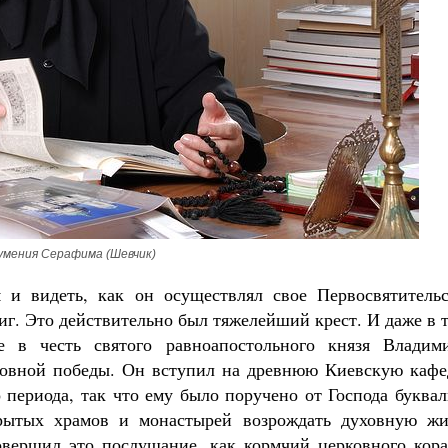
умения Серафима (Шевчик)
 и видеть, как он осуществлял свое Первосвятительс
иг. Это действительно был тяжелейший крест. И даже в 
 в честь святого равноапостольного князя Владими
уховной победы. Он вступил на древнюю Киевскую кафе
 периода, так что ему было поручено от Господа буква
рытых храмов и монастырей возрождать духовную жи
овершил это послушание, как кормчий церковного кора