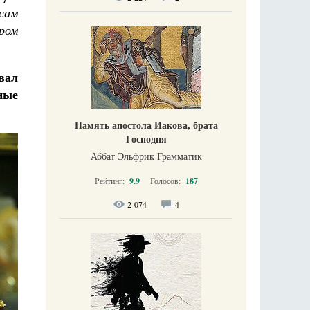
сам
ром
вал
ные
Память апостола Иакова, брата
Господня
Аббат Эльфрик Грамматик
Рейтинг:
9.9
Голосов:
187
2 074
4