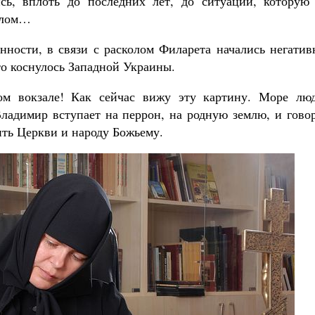
сь, вплоть до последних лет, до ситуации, которую
колом…
янности, в связи с расколом Филарета начались негати
то коснулось Западной Украины.
ом вокзале! Как сейчас вижу эту картину. Море люд
адимир вступает на перрон, на родную землю, и говор
ить Церкви и народу Божьему.