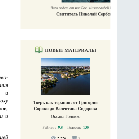
Чего ждет от нас Бог. 10 заповедей Божиих
Святитель Николай Сербский
НОВЫЕ МАТЕРИАЛЫ
ево-
ния
й и
оху
Тверь как терапия: от Григория
ов,
Сороки до Валентина Сидорова
и и
Оксана Головко
Рейтинг:
9.8
Голосов:
130
цей
2 224
2