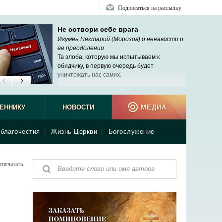
Подписаться на рассылку
Не сотвори себе врага
Игумен Нектарий (Морозов) о ненависти и
ее преодолении
Та злоба, которую мы испытываем к
обидчику, в первую очередь будет
уничтожать нас самих.
ЕННИКУ
НОВОСТИ
МЕДИА
благочестия
|
Жизнь Церкви
|
Богослужение
спечатать