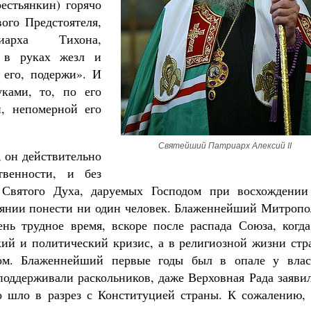
естьянкин) горячо
ого Предстоятеля,
арха Тихона,
л в руках жезл и
 его, подержи». И
уками, то, по его
й, непомерной его
Святейший Патриарх Алексий II
, он действительно
твенности, и без
Святого Духа, даруемых Господом при восхождении
тоянии понести ни один человек. Блаженнейший Митропо
нь трудное время, вскоре после распада Союза, когда
ий и политический кризис, а в религиозной жизни стр
ом. Блаженнейший первые годы был в опале у влас
оддерживали раскольников, даже Верховная Рада заявил
о шло в разрез с Конституцией страны. К сожалению, 