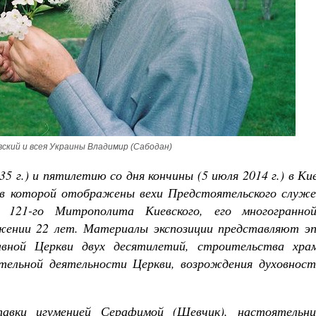
Роман Котов
Как найти своё место в жизни
Кирилл Мурышев
кий и всея Украины Владимир (Сабодан)
5 г.) и пятилетию со дня кончины (5 июля 2014 г.) в Ки
 в которой отображены вехи Предстоятельского служе
, 121-го Митрополита Киевского, его многогранно
жении 22 лет. Материалы экспозиции представляют эп
вной Церкви двух десятилетий, строительства храм
ительной деятельности Церкви, возрождения духовност
авки игуменией Серафимой (Шевчик), настоятельни