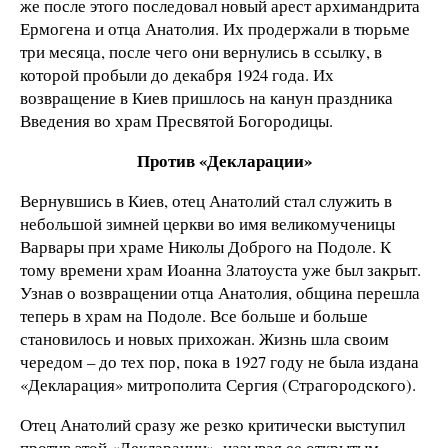
же после этого последовал новый арест архимандрита
Ермогена и отца Анатолия. Их продержали в тюрьме
три месяца, после чего они вернулись в ссылку, в
которой пробыли до декабря 1924 года. Их
возвращение в Киев пришлось на канун праздника
Введения во храм Пресвятой Богородицы.
Против «Декларации»
Вернувшись в Киев, отец Анатолий стал служить в
небольшой зимней церкви во имя великомученицы
Варвары при храме Николы Доброго на Подоле. К
тому времени храм Иоанна Златоуста уже был закрыт.
Узнав о возвращении отца Анатолия, община перешла
теперь в храм на Подоле. Все больше и больше
становилось и новых прихожан. Жизнь шла своим
чередом – до тех пор, пока в 1927 году не была издана
«Декларация» митрополита Сергия (Страгородского).
Отец Анатолий сразу же резко критически выступил
против этой «Декларации», называя ее открытым