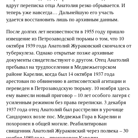
вдруг переписка отца Анатолия резко обрывается. И
теперь уже навсегда… Дальнейшую его участь
удается восстановить лишь по архивным данным.
После долгих лет неизвестности в 1955 году пришло
извещение из Петрозаводской тюрьмы о том, что 10
октября 1939 года Анатолий Жураковский скончался от
туберкулеза. Однако открытые позже архивные
документы свидетельствуют о другом. Отец Анатолий
пребывал на трудпоселении в Медвежьегорском
районе Карелии, когда был 14 октября 1937 года
арестован по обвинению в антисоветской агитации и
переведен в Петрозаводскую тюрьму. 10 ноября здесь
ему вынесли новый приговор – 10 лет особого лагеря с
усиленным режимом без права переписки. 3 декабря
1937 года отец Анатолий был расстрелян в урочище
Сандормох возле пос. Медвежья Гора в Карелии и
похоронен в общей могиле. Реабилитирован
священник Анатолий Жураковский через полвека – 30
ноября 1989 года – прокурором Карелии.