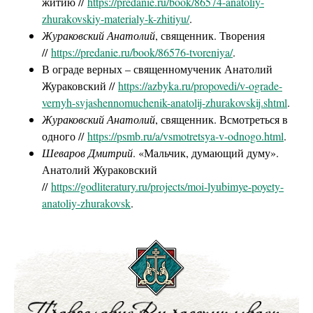
житию //
https://predanie.ru/book/86574-anatoliy-
zhurakovskiy-materialy-k-zhitiyu/
.
Жураковский Анатолий
, священник. Творения
//
https://predanie.ru/book/86576-tvoreniya/
.
В ограде верных – священномученик Анатолий
Жураковский //
https://azbyka.ru/propovedi/v-ograde-
vernyh-svjashennomuchenik-anatolij-zhurakovskij.shtml
.
Жураковский Анатолий
, священник. Всмотреться в
одного //
https://psmb.ru/a/vsmotretsya-v-odnogo.html
.
Шеваров Дмитрий
. «Мальчик, думающий думу».
Анатолий Жураковский
//
https://godliteratury.ru/projects/moi-lyubimye-poyety-
anatoliy-zhurakovsk
.