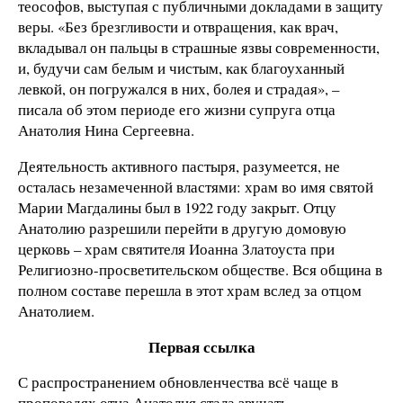
теософов, выступая с публичными докладами в защиту
веры. «Без брезгливости и отвращения, как врач,
вкладывал он пальцы в страшные язвы современности,
и, будучи сам белым и чистым, как благоуханный
левкой, он погружался в них, болея и страдая», –
писала об этом периоде его жизни супруга отца
Анатолия Нина Сергеевна.
Деятельность активного пастыря, разумеется, не
осталась незамеченной властями: храм во имя святой
Марии Магдалины был в 1922 году закрыт. Отцу
Анатолию разрешили перейти в другую домовую
церковь – храм святителя Иоанна Златоуста при
Религиозно-просветительском обществе. Вся община в
полном составе перешла в этот храм вслед за отцом
Анатолием.
Первая ссылка
С распространением обновленчества всё чаще в
проповедях отца Анатолия стала звучать