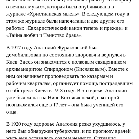
о вечных муках», которая была опубликована в
журнале «Христианская мысль». В следующем году в
этом же журнале были напечатаны и две другие его
работы: «Евхаристический канон теперь и прежде» и
«Тайна любви и Таинство брака».
В 1917 году Анатолий Жураковский был
демобилизован по состоянию здоровья и вернулся в
Киев. Здесь он знакомится с полковым священником
архимандритом Спиридоном (Кисляковым). Вместе с
ним он начинает проповедовать по казармам и
рабочим кварталам, организует помощь пострадавшим
от обстрела Киева в 1918 году. В это время Анатолий
уже был женат на Нине Богоявленской, с которой
познакомился еще в 17 лет – она была ученицей его
отца.
В 1920 году здоровье Анатолия резко ухудшилось, у
него был обнаружен туберкулез, и по прогнозу врачей
жить ему оставалось совсем немного. Ситуация