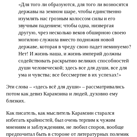
«Для того ли образуются, для того ли возносятся
державы на земном шаре, чтобы единственно
изумлять нас грозным колоссом силы и его
звучным падением; чтобы одна, низвергая
другую, чрез несколько веков обширною своею
могилою служила вместо подножия новой
державе, которая в чреду свою падет неминуемо?
Нет! И жизнь наша, и жизнь империй должны
содействовать раскрытию великих способностей
души человеческой; здесь все для души, все для
ума и чувства; все бессмертие в их успехах!»
Эти слова – «здесь всё для души» – рассматривались
потом как девиз Карамзина и людей, духовно ему
близких.
Как писатель, как мыслитель Карамзин старался
избегать крайностей, был очень терпим к чужим
мнениям и заблуждениям, не любил споров, вообще
предпочитал быть в стороне от литературных полемик