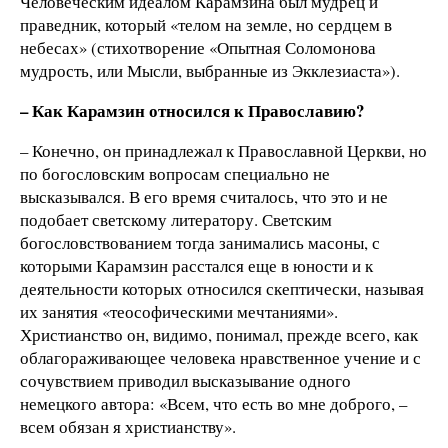
Человеческим идеалом Карамзина был мудрец и
праведник, который «телом на земле, но сердцем в
небесах» (стихотворение «Опытная Соломонова
мудрость, или Мысли, выбранные из Экклезиаста»).
– Как Карамзин относился к Православию?
– Конечно, он принадлежал к Православной Церкви, но
по богословским вопросам специально не
высказывался. В его время считалось, что это и не
подобает светскому литератору. Светским
богословствованием тогда занимались масоны, с
которыми Карамзин расстался еще в юности и к
деятельности которых относился скептически, называя
их занятия «теософическими мечтаниями».
Христианство он, видимо, понимал, прежде всего, как
облагораживающее человека нравственное учение и с
сочувствием приводил высказывание одного
немецкого автора: «Всем, что есть во мне доброго, –
всем обязан я христианству».