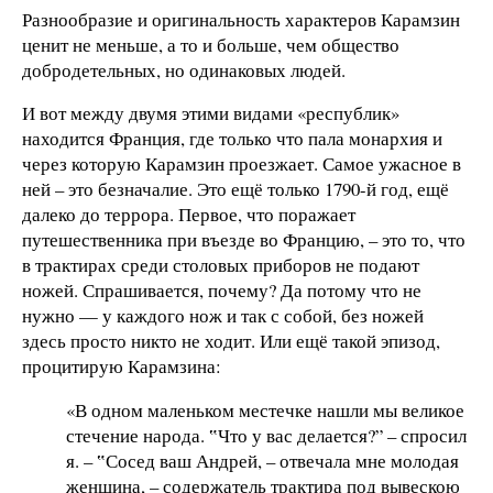
Разнообразие и оригинальность характеров Карамзин
ценит не меньше, а то и больше, чем общество
добродетельных, но одинаковых людей.
И вот между двумя этими видами «республик»
находится Франция, где только что пала монархия и
через которую Карамзин проезжает. Самое ужасное в
ней – это безначалие. Это ещё только 1790-й год, ещё
далеко до террора. Первое, что поражает
путешественника при въезде во Францию, – это то, что
в трактирах среди столовых приборов не подают
ножей. Спрашивается, почему? Да потому что не
нужно — у каждого нож и так с собой, без ножей
здесь просто никто не ходит. Или ещё такой эпизод,
процитирую Карамзина:
«В одном маленьком местечке нашли мы великое
стечение народа. ‟Что у вас делается?” – спросил
я. – ‟Сосед ваш Андрей, – отвечала мне молодая
женщина, – содержатель трактира под вывескою