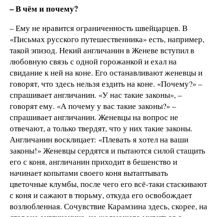
– В чём и почему?
– Ему не нравится ограниченность швейцарцев. В
«Письмах русского путешественника» есть, например,
такой эпизод. Некий англичанин в Женеве вступил в
любовную связь с одной горожанкой и ехал на
свидание к ней на коне. Его останавливают женевцы и
говорят, что здесь нельзя ездить на коне. «Почему?» –
спрашивает англичанин. «У нас такие законы», –
говорят ему. «А почему у вас такие законы?» –
спрашивает англичанин. Женевцы на вопрос не
отвечают, а только твердят, что у них такие законы.
Англичанин восклицает: «Плевать я хотел на ваши
законы!» Женевцы сердятся и пытаются силой стащить
его с коня, англичанин приходит в бешенство и
начинает копытами своего коня вытаптывать
цветочные клумбы, после чего его всё-таки стаскивают
с коня и сажают в тюрьму, откуда его освобождает
возлюбленная. Сочувствие Карамзина здесь, скорее, на