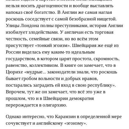
нельзя носить драгоценности и вообще выставлять
напоказ своё богатство. В Англии же самая наглая
роскошь соседствует с самой безобразной нищетой.
Улицы Лондона полны преступниками, история Англии
изобилует злодействами. У англичан есть торговая
честность, семейные связи, но во всём этом
присутствует «тонкий эгоизм». Швейцария же ещё из
России виделась ему каким-то идеальным
государством, в котором царят простота, скромность,
равенство, коллективизм. В книге он замечает, что в
Цюрихе «мудрые... законодатели знали, что роскошь
бывает гробом вольности и добрых нравов,
постарались заградить ей вход в свою республику».
Впрочем, тут же он замечает, что всё это уже в
прошлом, что и в Швейцарии демократия
перерождается в олигархию.
Однако интересно, что Карамзин в определенной мере
сочувствует и английскому «эгоизму».