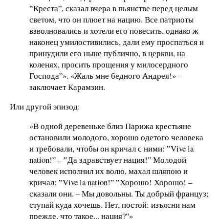
‟Креста”, сказал вчера в пьянстве перед целым
светом, что он плюет на нацию. Все патриоты
взволновались и хотели его повесить, однако ж
наконец умилостивились, дали ему проспаться и
принудили его ныне публично, в церкви, на
коленях, просить прощения у милосердного
Господа”». «Жаль мне бедного Андрея!» –
заключает Карамзин.
Или другой эпизод:
«В одной деревеньке близ Парижа крестьяне
остановили молодого, хорошо одетого человека
и требовали, чтобы он кричал с ними: ‟Vive la
nation!” – ‟Да здравствует нация!” Молодой
человек исполнил их волю, махал шляпою и
кричал: ‟Vive la nation!” ‟Хорошо! Хорошо! –
сказали они. – Мы довольны. Ты добрый француз;
ступай куда хочешь. Нет, постой: изъясни нам
прежде, что такое... нация?”»