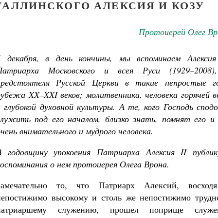
ТАЛЛИНСКОГО АЛЕКСИЯ И КОЗУ
Протоиерей Олег Вр
5 декабря, в день кончины, мы вспоминаем Алексия 
Патриарха Московского и всея Руси (1929–2008)
предстоятеля Русской Церкви в такие непростые г
рубежа XX–XXI веков; молитвенника, человека горячей 
и глубокой духовной культуры. А те, кого Господь спод
служить под его началом, близко знать, помнят его и 
очень внимательного и мудрого человека.
В годовщину упокоения Патриарха Алексия II публик
воспоминания о нем протоиерея Олега Врона.
Замечательно то, что Патриарх Алексий, восход
непостижимо высокому и столь же непостижимо трудн
патриаршему служению, прошел поприще служе