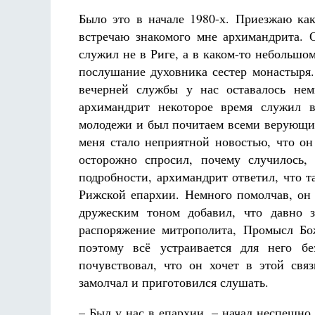
Было это в начале 1980-х. Приезжаю ка
встречаю знакомого мне архимандрита. 
служил не в Риге, а в каком-то небольшом
послушание духовника сестер монастыря.
вечерней службы у нас оставалось нем
архимандрит некоторое время служил в
молодежи и был почитаем всеми верующим
меня стало неприятной новостью, что он 
осторожно спросил, почему случилось,
подробности, архимандрит ответил, что 
Рижской епархии. Немного помолчав, он 
дружеским тоном добавил, что давно з
распоряжение митрополита, Промысл Бож
поэтому всё устраивается для него б
почувствовал, что он хочет в этой связ
замолчал и приготовился слушать.
– Был у нас в епархии, – начал неспешн