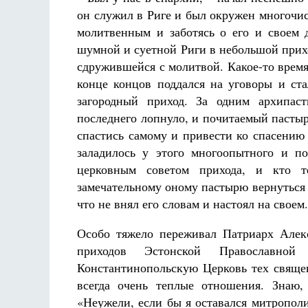
он служил в Риге и был окружен многочи
молитвенным и заботясь о его и своем д
шумной и суетной Риги в небольшой прихо
сдружившейся с молитвой. Какое-то время
конце концов поддался на уговоры и ста
загородный приход. За одним архипаст
последнего лопнуло, и почитаемый пасты
спастись самому и привести ко спасению 
заладилось у этого многоопытного и п
церковным советом прихода, и кто т
замечательному оному пастырю вернуться
что не внял его словам и настоял на своем.
Особо тяжело переживал Патриарх Алек
приходов Эстонской Православно
Константинопольскую Церковь тех священ
всегда очень теплые отношения. Знаю,
«Неужели, если бы я оставался митропол