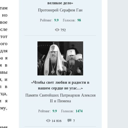
великое дело»
там
Протоиерей Серафим Ган
 но
Рейтинг:
9.9
Голосов:
98
свое
сле
752
тот
ого
 для
ра я
я в
лавы
, и
«Чтобы свет любви и радости в
л в
нашем сердце не угас…»
ца,
Памяти Святейших Патриархов Алексия
и я
II и Пимена
му,
Рейтинг:
9.9
Голосов:
1474
14 816
7
ремя