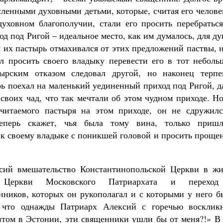
сленными духовными детьми, которые, считая его челов
уховном благополучии, стали его просить перебраться
д под Ригой – идеальное место, как им думалось, для д
 их пастырь отмахивался от этих предложений паствы, 
л просить своего владыку перевести его в тот неболь
ырским отказом следовал другой, но наконец терпе
рь поехал на маленький уединенный приход под Ригой, 
своих чад, что так мечтали об этом чудном приходе. Н
очитаемого пастыря на этом приходе, он не сдружилс
еперь скажет, чья была тому вина, только пришл
 к своему владыке с поникшей головой и просить проще
сий вмешательство Константинопольской Церкви в жи
й Церкви Московского Патриархата и перехо
ников, которых он рукополагал и с которыми у него б
 что однажды Патриарх Алексий с горечью воскликн
итом в Эстонии, эти священники ушли бы от меня?!» В 