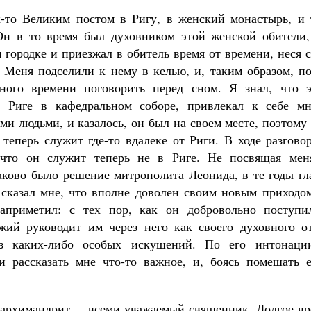
к-то Великим постом в Ригу, в женский монастырь, и 
Он в то время был духовником этой женской обители,
 городке и приезжал в обитель время от времени, неся 
 Меня подселили к нему в келью, и, таким образом, по
ного времени поговорить перед сном. Я знал, что э
 Риге в кафедральном соборе, привлекал к себе мн
и людьми, и казалось, он был на своем месте, поэтому
теперь служит где-то вдалеке от Риги. В ходе разгово
 что он служит теперь не в Риге. Не посвящая мен
таково было решение митрополита Леонида, в те годы г
сказал мне, что вполне доволен своим новым приходом
априметил: с тех пор, как он добровольно поступи
ий руководит им через него как своего духовного от
ез каких-либо особых искушений. По его интонаци
и рассказать мне что-то важное, и, боясь помешать е
о архимандрит, – всеми уважаемый священник. Долгое в