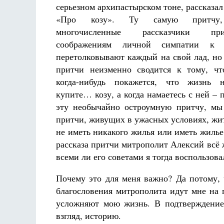
серьезном архипастырском тоне, рассказал
«Про козу». Ту самую притчу,
многочисленные рассказчики п
соображениям личной симпатии к 
перетолковывают каждый на свой лад, но
притчи неизменно сводится к тому, чт
когда-нибудь покажется, что жизнь н
купите… козу, а когда намаетесь с ней – 
эту необычайно остроумную притчу, мы 
притчи, живущих в ужасных условиях, жить
не иметь никакого жилья или иметь жиль
рассказа притчи митрополит Алексий всё ж
всеми ли его советами я тогда воспользова
Почему это для меня важно? Да потому, 
благословения митрополита идут мне на п
усложняют мою жизнь. В подтверждение
взгляд, историю.