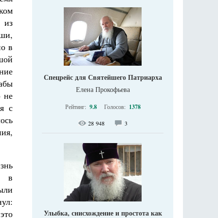
еком
 из
уши,
но в
шой
ние
Спецрейс для Святейшего Патриарха
дабы
Елена Прокофьева
о не
я с
Рейтинг:
9.8
Голосов:
1378
ось
28 948
3
ния,
знь
д в
ыли
ул:
Улыбка, снисхождение и простота как
это