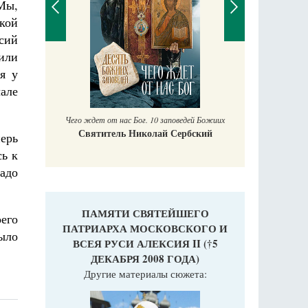
Мы,
ской
сий
 или
П
я у
Е
чале
аучись у
Чего ждет от нас Бог. 10 заповедей Божиих
Святитель Николай Сербский
ерь
сь к
адо
ПАМЯТИ СВЯТЕЙШЕГО
его
ПАТРИАРХА МОСКОВСКОГО И
было
ВСЕЯ РУСИ АЛЕКСИЯ II (†5
ДЕКАБРЯ 2008 ГОДА)
Другие материалы сюжета: