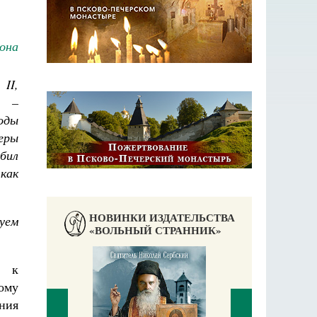
она
II,
, –
оды
веры
обил
как
НОВИНКИ ИЗДАТЕЛЬСТВА
уем
«ВОЛЬНЫЙ СТРАННИК»
я к
ому
ния