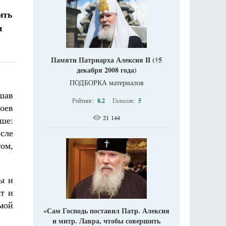
ить
м
Памяти Патриарха Алексия II (†5
декабря 2008 года)
ПОДБОРКА материалов
ушав
Рейтинг:
8.2
Голосов:
5
оев
21 144
чше:
сле
том,
ты и
ят и
мой
«Сам Господь поставил Патр. Алексия
и митр. Лавра, чтобы совершить