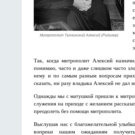
Митрополит Таллинский Алексий (Ридигер)
э
Разлуки не будет
Фредерика де Грааф
Так, когда митрополит Алексий назначи
понимаю, часто и даже слишком часто зл
нему и по самым разным вопросам прихо
сказать, ни разу владыка Алексий не дал м
Однажды мы с матушкой пришли к митроп
служения на приходе с желанием рассказат
преодолеть без помощи митрополита.
Выслушав нас с благожелательной улыбко
вопреки нашим ожиданиям получит