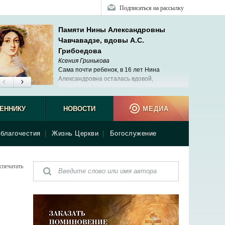
Подписаться на рассылку
Памяти Нины Александровны
Чавчавадзе, вдовы А.С.
Грибоедова
Ксения Гринькова
Сама почти ребенок, в 16 лет Нина
Александровна осталась вдовой,
потерявшей одновременно и мужа, и
ребенка.
ЕННИКУ
НОВОСТИ
МЕДИА
благочестия
|
Жизнь Церкви
|
Богослужение
спечатать