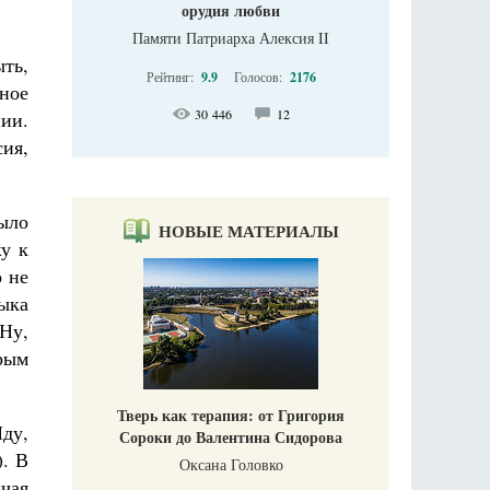
орудия любви
Памяти Патриарха Алексия II
ыть,
Рейтинг:
9.9
Голосов:
2176
ное
30 446
12
ии.
ия,
ыло
НОВЫЕ МАТЕРИАЛЫ
жу к
о не
дыка
«Ну,
дрым
Тверь как терапия: от Григория
Иду,
Сороки до Валентина Сидорова
). В
Оксана Головко
чая