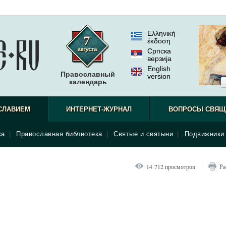
Ελληνική
έκδοση
Српска
верзиjа
English
Православный
version
календарь
СЛАВИЕМ
ИНТЕРНЕТ-ЖУРНАЛ
ВОПРОСЫ СВЯЩ
ка
|
Православная библиотека
|
Святые и святыни
|
Подвижники 
14 712 просмотров
Ра