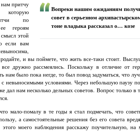
 нам притчу
Вопреки нашим ожиданиям получ
 которую
совет в серьезном архипастырско
ритчи по
тоне владыка рассказал о… козе
ее героям
 смысл этой
о если вам
евыносима,
продайте, и вы поймете, что жить все-таки стоит. Высл
все дружно рассмеялись. Поскольку в отличие от гер
 нам было пока негде, то был повод задуматься, что лу
е с невыносимыми условиями. Через небольшую паузу по
е дал нам несколько дельных советов. Вопрос только в 
лся.
что мало-помалу в те годы я стал подмечать, что сове
ользу, а самостоятельные решения без его совета вред
 этого моего наблюдения расскажу поучительную, на 