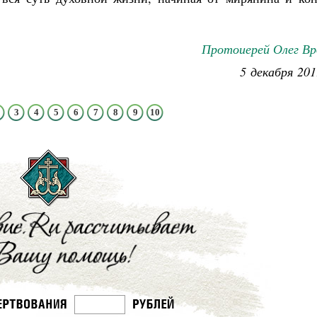
Протоиерей Олег Вр
5 декабря 201
3
4
5
6
7
8
9
10