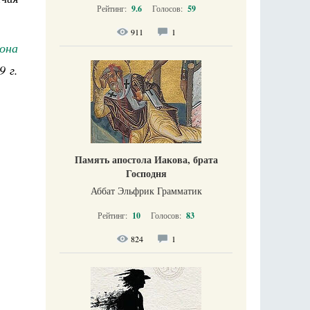
Рейтинг:
9.6
Голосов:
59
911
1
она
9 г.
Память апостола Иакова, брата
Господня
Аббат Эльфрик Грамматик
Рейтинг:
10
Голосов:
83
824
1