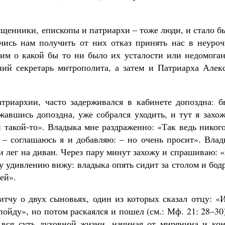
ященники, епископы и патриархи – тоже люди, и стало б
чись нам получить от них отказ принять нас в неуроч
им о какой бы то ни было их усталости или недомоган
ий секретарь митрополита, а затем и Патриарха Алекс
триархии, часто задерживался в кабинете допоздна: б
жавшись допоздна, уже собрался уходить, и тут я захо
 такой-то». Владыка мне раздраженно: «Так ведь никог
, – соглашаюсь я и добавляю: – но очень просит». Вла
 и лег на диван. Через пару минут захожу и спрашиваю: 
му удивлению вижу: владыка опять сидит за столом и бо
ей».
итчу о двух сыновьях, один из которых сказал отцу: «
пойду», но потом раскаялся и пошел (см.: Мф. 21: 28–30
 вся суть духовной жизни, начиная от мирянина и кон