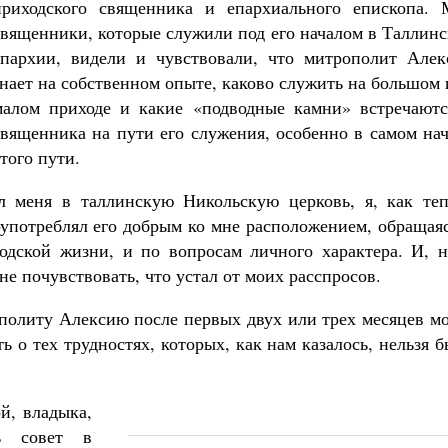
приходского священника и епархиального епископа. 
священники, которые служили под его началом в Таллин
епархии, видели и чувствовали, что митрополит Алек
знает на собственном опыте, каково служить на большом
малом приходе и какие «подводные камни» встречаютс
священника на пути его служения, особенно в самом на
Великомученик Георгий Победоносец. Н
святого
того пути.
Роман Котов
Как найти своё место в жизни
Кирилл Мурышев
л меня в таллинскую Никольскую церковь, я, как теп
оупотреблял его добрым ко мне расположением, обращая
дской жизни, и по вопросам личного характера. И, н
не почувствовать, что устал от моих расспросов.
олиту Алексию после первых двух или трех месяцев мо
ь о тех трудностях, которых, как нам казалось, нельзя 
й, владыка,
ь совет в