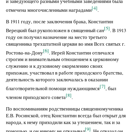
и заведующего разными учебными заведениями была
[4]
отмечена многочисленными наградами
.
В 1911 году, после заключения брака, Константин
[5]
Верецкий был рукоположен в священный сан
. В 1913
году он получил назначение на место третьего
священника трехштатной церкви во имя Всех святых г.
[6]
Ростова-на-Дону
. Иерей Константин отличался
строгим и внимательным отношением к церковному
служению и к духовному окормлению своих
прихожан, участвовал в работе приходского братства,
деятельность которого заключалась в оказании
[7]
благотворительной помощи нуждающимся
, был
[8]
членом приходского совета
.
По воспоминаниям родственницы священномученика
Е.В. Росинской, отец Константин всегда был открыт для
народа, к нему приходили как за утешением, так и за
[9]
помощью, и он никому не отказывал
. Не отказал он