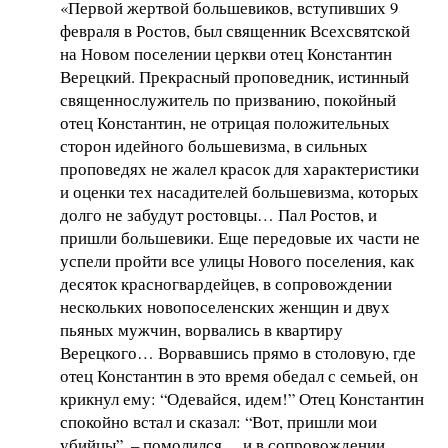
«Первой жертвой большевиков, вступивших 9
февраля в Ростов, был священник Всехсвятской
на Новом поселении церкви отец Константин
Верецкий. Прекрасный проповедник, истинный
священнослужитель по призванию, покойный
отец Константин, не отрицая положительных
сторон идейного большевизма, в сильных
проповедях не жалел красок для характеристики
и оценки тех насадителей большевизма, которых
долго не забудут ростовцы… Пал Ростов, и
пришли большевики. Еще передовые их части не
успели пройти все улицы Нового поселения, как
десяток красногвардейцев, в сопровождении
нескольких новопоселенских женщин и двух
пьяных мужчин, ворвались в квартиру
Верецкого… Ворвавшись прямо в столовую, где
отец Константин в это время обедал с семьей, он
крикнул ему: “Одевайся, идем!” Отец Константин
спокойно встал и сказал: “Вот, пришли мои
убийцы”, – помолился… и в сопровождении