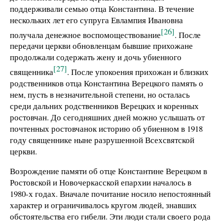
поддерживали семью отца Константина. В течение
нескольких лет его супруга Евлампия Ивановна
[26]
получала денежное воспомоществование
. После
передачи церкви обновленцам бывшие прихожане
продолжали содержать жену и дочь убиенного
[27]
священника
. После упокоения прихожан и близких
родственников отца Константина Верецкого память о
нем, пусть в незначительной степени, но осталась
среди дальних родственников Верецких и коренных
ростовчан. До сегодняшних дней можно услышать от
почтенных ростовчанок историю об убиенном в 1918
году священнике ныне разрушенной Всехсвятской
церкви.
Возрождение памяти об отце Константине Верецком в
Ростовской и Новочеркасской епархии началось в
1980-х годах. Вначале почитание носило непостоянный
характер и ограничивалось кругом людей, знавших
обстоятельства его гибели. Эти люди стали своего рода