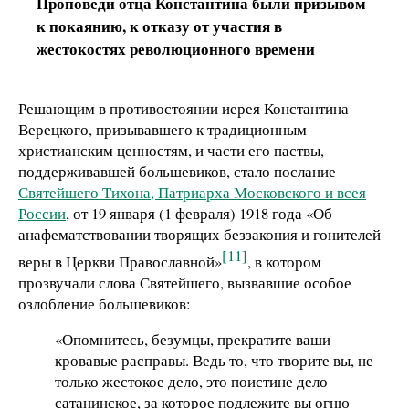
Проповеди отца Константина были призывом
к покаянию, к отказу от участия в
жестокостях революционного времени
Решающим в противостоянии иерея Константина
Верецкого, призывавшего к традиционным
христианским ценностям, и части его паствы,
поддерживавшей большевиков, стало послание
Святейшего Тихона, Патриарха Московского и всея
России
, от 19 января (1 февраля) 1918 года «Об
анафематствовании творящих беззакония и гонителей
[11]
веры в Церкви Православной»
, в котором
прозвучали слова Святейшего, вызвавшие особое
озлобление большевиков:
«Опомнитесь, безумцы, прекратите ваши
кровавые расправы. Ведь то, что творите вы, не
только жестокое дело, это поистине дело
сатанинское, за которое подлежите вы огню