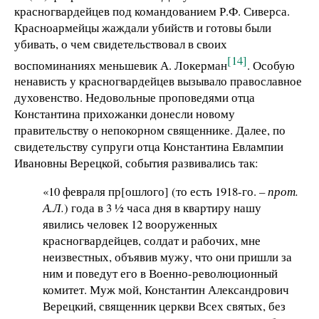
красногвардейцев под командованием Р.Ф. Сиверса.
Красноармейцы жаждали убийств и готовы были
убивать, о чем свидетельствовал в своих
[14]
воспоминаниях меньшевик А. Локерман
. Особую
ненависть у красногвардейцев вызывало православное
духовенство. Недовольные проповедями отца
Константина прихожанки донесли новому
правительству о непокорном священнике. Далее, по
свидетельству супруги отца Константина Евлампии
Ивановны Верецкой, события развивались так:
«10 февраля пр[ошлого] (то есть 1918-го.
– прот.
А.Л.
) года в 3 ½ часа дня в квартиру нашу
явились человек 12 вооруженных
красногвардейцев, солдат и рабочих, мне
неизвестных, объявив мужу, что они пришли за
ним и поведут его в Военно-революционный
комитет. Муж мой, Константин Александрович
Верецкий, священник церкви Всех святых, без