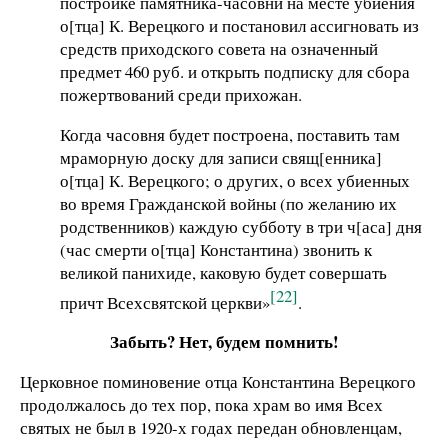
постройке памятника-часовни на месте убиения
о[тца] К. Верецкого и постановил ассигновать из
средств приходского совета на означенный
предмет 460 руб. и открыть подписку для сбора
пожертвований среди прихожан.
Когда часовня будет построена, поставить там
мраморную доску для записи свящ[енника]
о[тца] К. Верецкого; о других, о всех убиенных
во время Гражданской войны (по желанию их
родственников) каждую субботу в три ч[аса] дня
(час смерти о[тца] Константина) звонить к
великой панихиде, каковую будет совершать
[22]
причт Всехсвятской церкви»
.
Забыть? Нет, будем помнить!
Церковное поминовение отца Константина Верецкого
продолжалось до тех пор, пока храм во имя Всех
святых не был в 1920-х годах передан обновленцам,