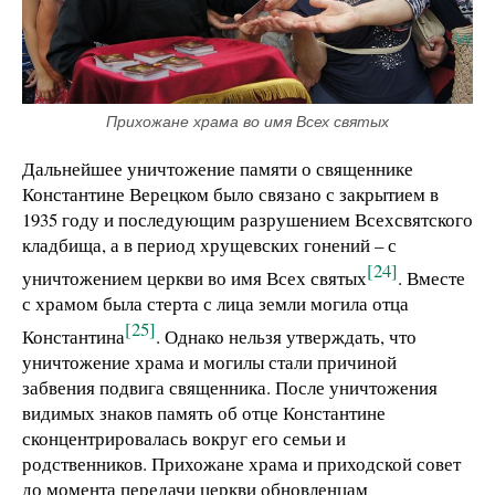
Прихожане храма во имя Всех святых
Дальнейшее уничтожение памяти о священнике
Константине Верецком было связано с закрытием в
1935 году и последующим разрушением Всехсвятского
кладбища, а в период хрущевских гонений – с
[24]
уничтожением церкви во имя Всех святых
. Вместе
с храмом была стерта с лица земли могила отца
[25]
Константина
. Однако нельзя утверждать, что
уничтожение храма и могилы стали причиной
забвения подвига священника. После уничтожения
видимых знаков память об отце Константине
сконцентрировалась вокруг его семьи и
родственников. Прихожане храма и приходской совет
до момента передачи церкви обновленцам