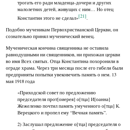
трогать его ради младенца-дочери и других
малолетних детей, живущих с ним… Но отец
[21]
Константин этого не сделал»
.
Подобно мученикам Первохристианской Церкви, он
сознательно принял мученический венец.
Мученическая кончина священника не оставила
равнодушными ни священников, ни прихожан церкви
во имя Всех святых. Отца Константина похоронили в
ограде храма. Через три месяца после его гибели были
предприняты попытки увековечить память о нем. 13
мая 1918 года
«Приходской совет по предложению
председателя прот[оиерея] о[тца] И[оанна]
Жежеленко почтил память умученного о[тца] К.
Верецкого и пропел ему “Вечная память”.
2) Заслушал предложение о[тца] председателя о