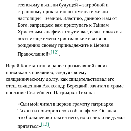
геенскому в жизни будущей – загробной и
страшному проклятию потомства в жизни
настоящей – земной. Властию, данною Нам от
Бога, запрещаем вам приступать к Тайнам
Христовым, анафематствуем вас, если только вы
носите еще имена христианские и хотя по
рождению своему принадлежите к Церкви
[12]
Православной»
.
Иерей Константин, и ранее призывавший своих
прихожан к покаянию, следуя своему
священническому долгу, как свидетельствовал его
отец, священник Александр Верецкий, зачитал в храме
послание Святейшего Патриарха Тихона:
«Сын мой читал в церкви грамоту патриарха
Тихона и повторил слова об анафеме. Он знал,
что большевики злы на него, но от них и не думал
[13]
прятаться»
.