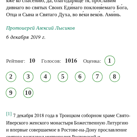
я́же ко спасéнию, да, благодаря́ще тя, прослáвим
дивнаго во святых Своих Еди́наго поклоня́емаго Бо́га,
Отца и Сына и Святаго Духа, во ве́ки веко́в. Ами́нь.
Протоиерей Алексий Лысиков
6 декабря 2019 г.
10
1016
1
Рейтинг:
Голосов:
Оценка:
2
3
4
5
6
7
8
9
10
[1]
7 декабря 2018 года в Троицком соборном храме Свято-
Иверского женского монастыря Божественную Литургию
и впервые совершаемое в Ростове-на-Дону прославление
святого возглавил митрополит Ростовский и