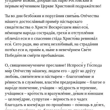
уго́дниче Божий, до́брый пáстырю Росто́вский и
пе́рвым мýчеником Церкве Христовой подражáтелю!
Ты во дни безбо́жия и поругáния святы́нь Отéчества
нáшего достослáвный примéр пáстырскаго
свиде́тельства о Христе́ Воскре́сшем яви́л еси́,
нéмощем наро́да сострадáя, грехи́ и отступлéния
обличáл еси и о спасении стáда Христо́ва ревновáл
еси́. Сего ради, яко агнец незло́бивый, на страдáния
потéкл еси и, прии́м я, ны́не в невечéрнем Све́те
Победи́теля смéрти пребывáеши.
О, священномучениче преславне! Испроси́ у Го́спода
ми́р Отéчеству нáшему, людем его – дрýг ко дрýгу
любо́вь, святи́телем и пáстырем – благоговéние и
рéвность в служéнии, властéм предержáщим – благое о
наро́де попечение, учáщим – мýдрость и терпение,
учáщимся – кро́тость и вразумлéние, де́вам и ю́ношам
– целомýдрие, супругам – ве́рность и о чадех
благодать и коемýждо по прошéнию – по́мощь в де́лех,