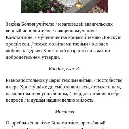
Зако́на Бо́жия учи́телю / и заповедей евангельских
верный исполни́телю, / священномучениче
Константи́не, / му́ченичества кровьми́ зе́млю Донскýю
ороси́л еси, / темже моли́твами твои́ми / в лю́дех
любо́вь к Це́ркви Христо́вой возрасти́ / и в житии
доброде́тельнем утверди.
Конда́к, глас 3:
Равноапо́стольному царю́ тезоимени́тый, / постоя́нство
в ве́ре Христу́ дáже до сме́рти яви́л еси́, / те́мже и нам,
на моли́твы твоя́ упова́ющим, / тве́рдое стоя́ние в ве́ре
испроси́ / и душа́м на́шим ве́лию ми́лость.
Моли́тва
О, преблажéнне о́тче Константи́не, преслáвный