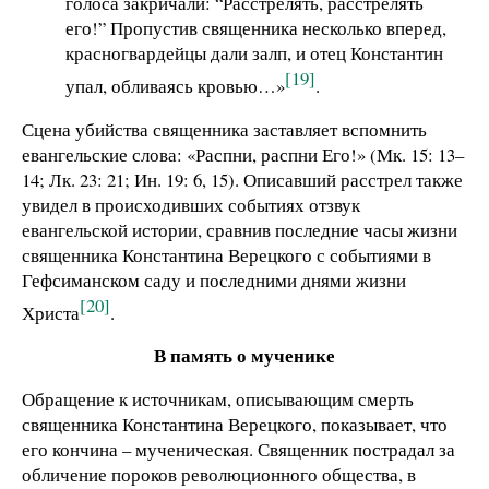
голоса закричали: “Расстрелять, расстрелять
его!” Пропустив священника несколько вперед,
красногвардейцы дали залп, и отец Константин
[19]
упал, обливаясь кровью…»
.
Сцена убийства священника заставляет вспомнить
евангельские слова: «Распни, распни Его!» (Мк. 15: 13–
14; Лк. 23: 21; Ин. 19: 6, 15). Описавший расстрел также
увидел в происходивших событиях отзвук
евангельской истории, сравнив последние часы жизни
священника Константина Верецкого с событиями в
Гефсиманском саду и последними днями жизни
[20]
Христа
.
В память о мученике
Обращение к источникам, описывающим смерть
священника Константина Верецкого, показывает, что
его кончина – мученическая. Священник пострадал за
обличение пороков революционного общества, в