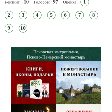
10
97
1
Рейтинг:
Голосов:
Оценка:
2
3
4
5
6
7
8
9
10
Псковская митрополия,
Псково-Печерский монастырь