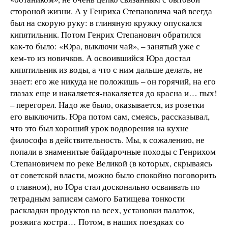
стороной жизни. А у Генриха Степановича чай всегда
был на скорую руку: в глиняную кружку опускался
кипятильник. Потом Генрих Степанович обратился
как-то было: «Юра, выключи чай», – занятый уже с
кем-то из новичков. А освоившийся Юра достал
кипятильник из воды, а что с ним дальше делать, не
знает: его же никуда не положишь – он горячий, на его
глазах еще и накаляется-накаляется до красна и… пых!
– перегорел. Надо же было, оказывается, из розетки
его выключить. Юра потом сам, смеясь, рассказывал,
что это был хороший урок водворения на кухне
философа в действительность. Мы, к сожалению, не
попали в знаменитые байдарочные походы с Генрихом
Степановичем по реке Великой (в которых, скрываясь
от советской власти, можно было спокойно поговорить
о главном), но Юра стал досконально осваивать по
тетрадным записям самого Батищева тонкости
раскладки продуктов на всех, установки палаток,
розжига костра… Потом, в наших поездках со