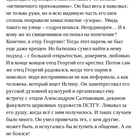
«нетипичного прихожанина». Он был весь в наколках:
не только руки, но и всю видимую часть его шеи
сплошь покрывали замысловатые «узоры». Увидь
такого на улице – содрогнешься. Неординарен… И к
кому же из священников он попал на попечение?
Конечно, к отцу Георгию! Тогда этот парень не был
еще даже крещен. Но батюшка сумел найти к нему
подход – с большой открытостью, доверием, любовью.
И в конце концов отец Георгий его крестил. Потом сам
же отец Георгий радовался, когда того парня в
наколках люди воспринимали не как неформала, а как
человека, который ищет Истину. Он заинтересовал его
русской духовной культурой и организовал ему
встречу с отцом Александром Салтыковым, деканом
факультета церковных художеств ПСТГУ. Ликовал за
его душу, когда всё с ним получилось. И таких случаев
было много. Он умел привечать тех, с кем другие,
может быть, и испугались бы вступить в общение. А он
не боялся!