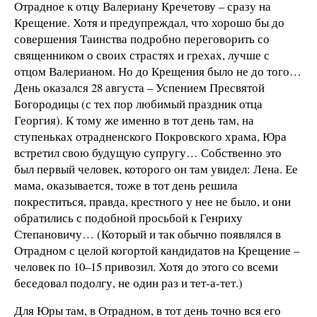
Отрадное к отцу Валериану Кречетову – сразу на
Крещение. Хотя и предупреждал, что хорошо бы до
совершения Таинства подробно переговорить со
священником о своих страстях и грехах, лучше с
отцом Валерианом. Но до Крещения было не до того…
День оказался 28 августа – Успением Пресвятой
Богородицы (с тех пор любимый праздник отца
Георгия). К тому же именно в тот день там, на
ступеньках отрадненского Покровского храма, Юра
встретил свою будущую супругу… Собственно это
был первый человек, которого он там увидел: Лена. Ее
мама, оказывается, тоже в тот день решила
покреститься, правда, крестного у нее не было, и они
обратились с подобной просьбой к Генриху
Степановичу… (Который и так обычно появлялся в
Отрадном с целой когортой кандидатов на Крещение –
человек по 10–15 привозил. Хотя до этого со всеми
беседовал подолгу, не один раз и тет-а-тет.)
Для Юры там, в Отрадном, в тот день точно вся его