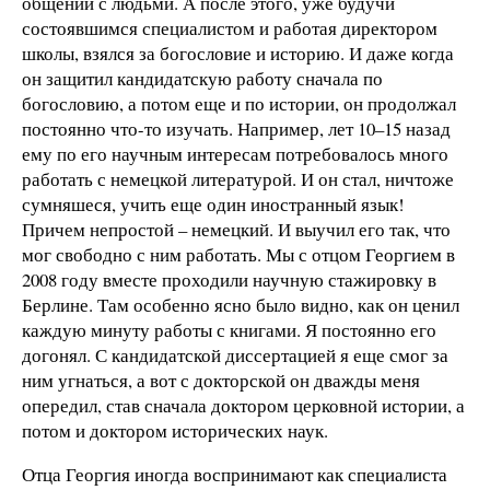
общении с людьми. А после этого, уже будучи
состоявшимся специалистом и работая директором
школы, взялся за богословие и историю. И даже когда
он защитил кандидатскую работу сначала по
богословию, а потом еще и по истории, он продолжал
постоянно что-то изучать. Например, лет 10–15 назад
ему по его научным интересам потребовалось много
работать с немецкой литературой. И он стал, ничтоже
сумняшеся, учить еще один иностранный язык!
Причем непростой – немецкий. И выучил его так, что
мог свободно с ним работать. Мы с отцом Георгием в
2008 году вместе проходили научную стажировку в
Берлине. Там особенно ясно было видно, как он ценил
каждую минуту работы с книгами. Я постоянно его
догонял. С кандидатской диссертацией я еще смог за
ним угнаться, а вот с докторской он дважды меня
опередил, став сначала доктором церковной истории, а
потом и доктором исторических наук.
Отца Георгия иногда воспринимают как специалиста