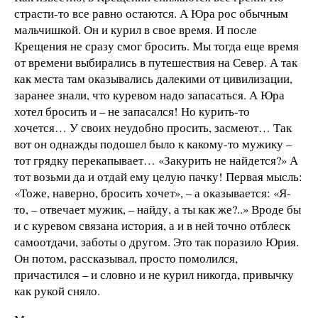
страсти-то все равно остаются. А Юра рос обычным
мальчишкой. Он и курил в свое время. И после
Крещения не сразу смог бросить. Мы тогда еще время
от времени выбирались в путешествия на Север. А так
как места там оказывались далекими от цивилизации,
заранее знали, что куревом надо запасаться. А Юра
хотел бросить и – не запасался! Но курить-то
хочется… У своих неудобно просить, засмеют… Так
вот он однажды подошел было к какому-то мужику –
тот грядку перекапывает… «Закурить не найдется?» А
тот возьми да и отдай ему целую пачку! Первая мысль:
«Тоже, наверно, бросить хочет», – а оказывается: «Я-
то, – отвечает мужик, – найду, а ты как же?..» Вроде бы
и с куревом связана история, а и в ней точно отблеск
самоотдачи, заботы о другом. Это так поразило Юрия.
Он потом, рассказывал, просто помолился,
причастился – и словно и не курил никогда, привычку
как рукой сняло.