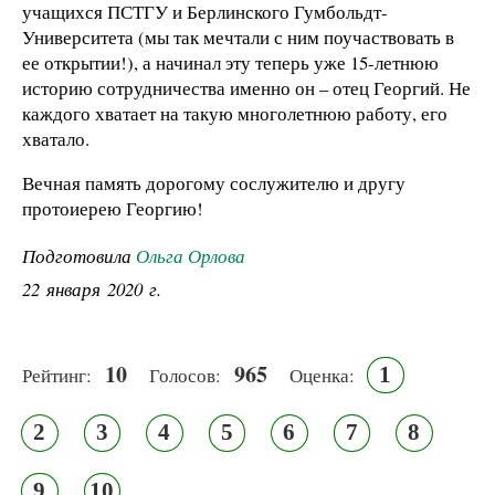
учащихся ПСТГУ и Берлинского Гумбольдт-
Университета (мы так мечтали с ним поучаствовать в
ее открытии!), а начинал эту теперь уже 15-летнюю
историю сотрудничества именно он – отец Георгий. Не
каждого хватает на такую многолетнюю работу, его
хватало.
Вечная память дорогому сослужителю и другу
протоиерею Георгию!
Подготовила
Ольга Орлова
22 января 2020 г.
10
965
1
Рейтинг:
Голосов:
Оценка:
2
3
4
5
6
7
8
9
10