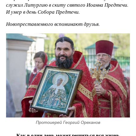
служил Литургию в скиту святого Иоанна Предтечи.
И умер в день Собора Предтечи.
Новопреставленного вспоминают друзья.
Протоиерей Георгий Ореханов
Как в один день может решиться вся жизнь