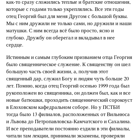
как-то сразу сложились теплые и братские отношения,
которые с годами только укреплялись. Все эти годы
отец Георгий был для меня Другом с большой буквы.
Мы с ним дружили не только сами, но дружили и наши
матушки. С ним всегда всё было просто, ясно и
глубоко. Дружбу он оберегал и вкладывал в нее
сердце.
Истинным и самым глубоким призванием отца Георгия
было священническое служение. К священству он шел
большую часть своей жизни, а, получив этот
священный дар, служил Богу и людям чуть больше 20
лет. Помню, когда отец Георгий осенью 1999 года был
рукоположен во священника, он должен был, как и все
новые батюшки, проходить священнический сорокоуст
в Елоховском кафедральном соборе. Но у ПСТБИ
тогда было 13 филиалов, расположенных от Вильнюса
и Львова до Петропавловска-Камчатского и Сахалина.
И все преподаватели постоянно ездили в эти филиалы,
читали там лекции, принимали экзамены, проверяли