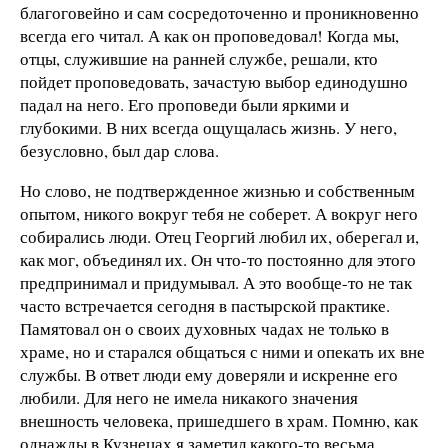
благоговейно и сам сосредоточенно и проникновенно
всегда его читал. А как он проповедовал! Когда мы,
отцы, служившие на ранней службе, решали, кто
пойдет проповедовать, зачастую выбор единодушно
падал на него. Его проповеди были яркими и
глубокими. В них всегда ощущалась жизнь. У него,
безусловно, был дар слова.
Но слово, не подтвержденное жизнью и собственным
опытом, никого вокруг тебя не соберет. А вокруг него
собирались люди. Отец Георгий любил их, оберегал и,
как мог, объединял их. Он что-то постоянно для этого
предпринимал и придумывал. А это вообще-то не так
часто встречается сегодня в пастырской практике.
Памятовал он о своих духовных чадах не только в
храме, но и старался общаться с ними и опекать их вне
службы. В ответ люди ему доверяли и искренне его
любили. Для него не имела никакого значения
внешность человека, пришедшего в храм. Помню, как
однажды в Кузнецах я заметил какого-то весьма