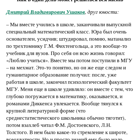
Дмитрий Владимирович Ушаков
, друг юности:
– Мы вместе учились в школе, заканчивали выпускной
специальный математический класс. Юра был очень
основателен, усидчив; штудировал, помню, матанализ
по трехтомнику Г.М. Фихтенгольца, а это вообще-то
учебник для вузов. Про себя он всю жизнь говорил:
«Люблю учиться». Вместе мы потом поступили в МГУ
– на мехмат. Это-то понятно, но он же еще следом и
гуманитарное образование получил: после, уже
работая в школе, закончил психологический факультет
МГУ. Меня еще в школе удивляло: он вместе с тем, что
глубоко погружается в математику, оказывается, и
романами Диккенса увлекается. Вообще тянулся к
крупной литературной форме (что
среднестатистического школьника обычно тяготит),
потом взахлеб читал Ф.М. Достоевского, Л.Н.
Толстого. В нем было какое-то стремление к широте,
всеохватности. Но и просто знаний ему было мало,