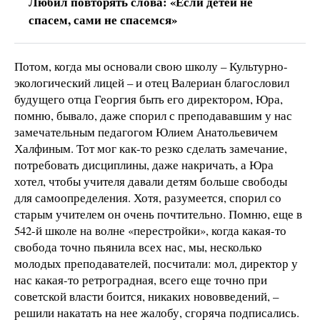
Любил повторять слова: «Если детей не
спасем, сами не спасемся»
Потом, когда мы основали свою школу – Культурно-
экологический лицей – и отец Валериан благословил
будущего отца Георгия быть его директором, Юра,
помню, бывало, даже спорил с преподававшим у нас
замечательным педагогом Юлием Анатольевичем
Халфиным. Тот мог как-то резко сделать замечание,
потребовать дисциплины, даже накричать, а Юра
хотел, чтобы учителя давали детям больше свободы
для самоопределения. Хотя, разумеется, спорил со
старым учителем он очень почтительно. Помню, еще в
542-й школе на волне «перестройки», когда какая-то
свобода точно пьянила всех нас, мы, несколько
молодых преподавателей, посчитали: мол, директор у
нас какая-то ретроградная, всего еще точно при
советской власти боится, никаких нововведений, –
решили накатать на нее жалобу, сгоряча подписались.