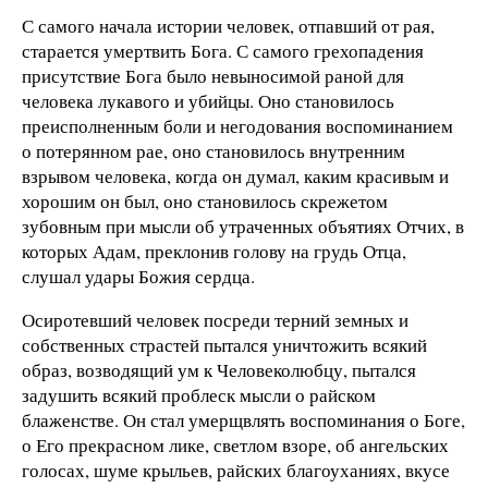
С самого начала истории человек, отпавший от рая,
старается умертвить Бога. С самого грехопадения
присутствие Бога было невыносимой раной для
человека лукавого и убийцы. Оно становилось
преисполненным боли и негодования воспоминанием
о потерянном рае, оно становилось внутренним
взрывом человека, когда он думал, каким красивым и
хорошим он был, оно становилось скрежетом
зубовным при мысли об утраченных объятиях Отчих, в
которых Адам, преклонив голову на грудь Отца,
слушал удары Божия сердца.
Осиротевший человек посреди терний земных и
собственных страстей пытался уничтожить всякий
образ, возводящий ум к Человеколюбцу, пытался
задушить всякий проблеск мысли о райском
блаженстве. Он стал умерщвлять воспоминания о Боге,
о Его прекрасном лике, светлом взоре, об ангельских
голосах, шуме крыльев, райских благоуханиях, вкусе