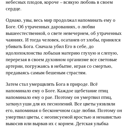
небесных плодов, короче – всякую любовь в своем
сердце.
Однако, увы, весь мир продолжал напоминать ему о
Боге. Об утраченных дарованиях, о любви
вышеестественной, о свете невечернем, об утраченных
чаяниях. И тогда человек, осатанев от злобы, принялся
убивать Бога. Сначала убил Его в себе, до
идолопоклонства лобызая материю глухую и слепую,
перерезая в своем духовном организме все световые
артерии, погружаясь в небытие, играя со смертью,
предаваясь самым бешеным страстям.
Затем стал умерщвлять Бога в природе. Всё
напоминало ему о Боге. Каждое щебетание птиц
напоминало ему о рае. Поэтому он умертвил птиц,
заткнул уши для их песнопений. Все цветы уязвляли
его, напоминая о бесконечном саде любви. Поэтому он
умертвил цветы, с неописуемой яростью и ненавистью
выкосив или вырвав их с корнем. Детская улыбка