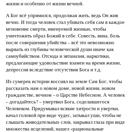
жизни и особенно от жизни вечной.
А Бог всё упрямился, продолжая жить, ведь Он жив
вечно. И тогда человек стал убивать себя сам в каждое
мгновение смерти, именуемой жизнью, чтобы
уничтожить образ Божий в себе. Совесть, вина, боль
после совершения убийства – всё это невозможно
вырвать из глубины человеческой души иначе как
самоубийством. Отсюда и эвтаназия, наркотики,
предлагающие удовольствие взамен на время жизни,
депрессия вследствие отсутствия Бога и т.д.
Из сумерек истории воссиял на земле Сам Бог, чтобы
рассказать нам о новом доме, новой жизни, новом
гражданстве, вечном – о Царстве Небесном. А человек
– догадайтесь? – умертвил Бога, соделавшегося
Человеком. Придумывал всякие хитрости и увертки,
качал головой при виде чудес, затыкал уши, чтобы не
слышать живодательных слов, закрывал глаза при виде
множества исцелений, нашел «рациональные