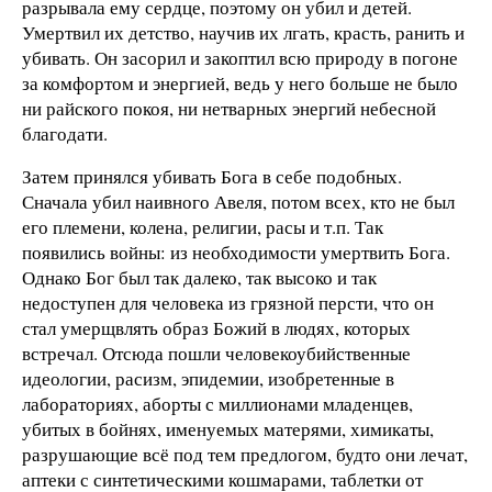
разрывала ему сердце, поэтому он убил и детей.
Умертвил их детство, научив их лгать, красть, ранить и
убивать. Он засорил и закоптил всю природу в погоне
за комфортом и энергией, ведь у него больше не было
ни райского покоя, ни нетварных энергий небесной
благодати.
Затем принялся убивать Бога в себе подобных.
Сначала убил наивного Авеля, потом всех, кто не был
его племени, колена, религии, расы и т.п. Так
появились войны: из необходимости умертвить Бога.
Однако Бог был так далеко, так высоко и так
недоступен для человека из грязной персти, что он
стал умерщвлять образ Божий в людях, которых
встречал. Отсюда пошли человекоубийственные
идеологии, расизм, эпидемии, изобретенные в
лабораториях, аборты с миллионами младенцев,
убитых в бойнях, именуемых матерями, химикаты,
разрушающие всё под тем предлогом, будто они лечат,
аптеки с синтетическими кошмарами, таблетки от