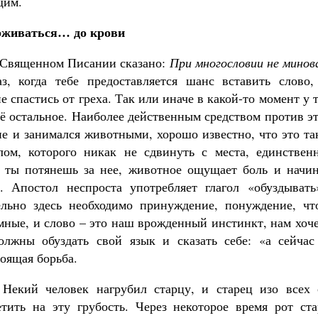
щим.
рживаться… до крови
В Священном Писании сказано:
При многословии не минов
, когда тебе предоставляется шанс вставить слово,
 спастись от греха. Так или иначе в какой-то момент у 
сё остальное. Наиболее действенным средством против э
не и занимался животными, хорошо известно, что это та
ом, которого никак не сдвинуть с места, единствен
а ты потянешь за нее, животное ощущает боль и начин
. Апостол неспроста употребляет глагол «обуздывать
ельно здесь необходимо принуждение, понуждение, чт
умные, и слово – это наш врожденный инстинкт, нам хоч
должны обуздать свой язык и сказать себе: «а сейчас
оящая борьба.
Некий человек нагрубил старцу, и старец изо всех 
тить на эту грубость. Через некоторое время рот ста