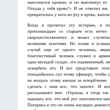
наполнился кровью, и он выплюнул ее. 
Откуда у тебя кровь?» И он ответил им, 
превратилось у него во рту в кровь, выплю
Когда я прочитал эту историю, я по
произошедшее со старцем есть нечто 
сверхъестественного и может случит
великими аскетами. Но позже я услыш
случай еще от одного человека, миря
благочестивый человек служил в арми
один молодой солдат, его подчиненный, им
оскорбить его. И вот представьте тепе
понадобилось сил этому офицеру, чтобы с
не воздать этому юноше за оскорбление.
сделать с ним все, что захочет. И во
рассказывает мне: «Геронда, я тогда та
наказать его, что мой рот наполнился кро
Патерика и что он очень наглядно демонст