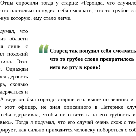
Отцы спросили тогда у старца: «Геронда, что случило
что настолько понудил себя смолчать, что то грубое с
нув которую, ему стало легче.
думал, что
из области
ься лишь с
Старец так понудил себя смолчать
ал похожий
что то грубое слово превратилось 
нина. Этот
него во рту в кровь!
и. Однажды
ел дерзость
рь, сколько
держаться и
 А ведь он был гораздо старше его, выше по званию и 
т этот офицер, не зная описанного в Патерике случ
к себя сдерживал, чтобы не ответить на его грубость 
вью». Тогда я подумал, что его случай очень схож с те
рирует, как сильно приходится человеку побороться с со