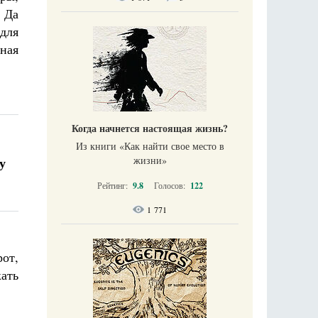
? Да
для
ная
Когда начнется настоящая жизнь?
Из книги «Как найти свое место в
жизни​»
у
Рейтинг:
9.8
Голосов:
122
1 771
рот,
кать