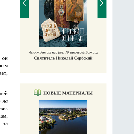
П
Е
аучись у
Чего ждет от нас Бог. 10 заповедей Божиих
 он
Святитель Николай Сербский
амым
ает,
НОВЫЕ МАТЕРИАЛЫ
шей
р на
век
кам,
 на