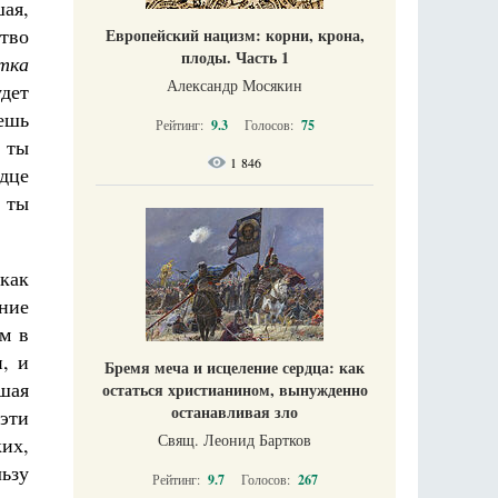
ая,
ство
Европейский нацизм: корни, крона,
плоды. Часть 1
тка
Александр Мосякин
удет
ешь
Рейтинг:
9.3
Голосов:
75
 ты
1 846
рдце
 ты
 как
ние
м в
, и
Бремя меча и исцеление сердца: как
ушая
остаться христианином, вынужденно
останавливая зло
 эти
Свящ. Леонид Бартков
ких,
льзу
Рейтинг:
9.7
Голосов:
267