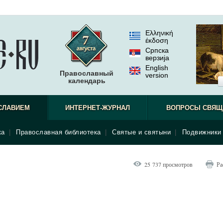
Ελληνική
έκδοση
Српска
верзиjа
English
Православный
version
календарь
СЛАВИЕМ
ИНТЕРНЕТ-ЖУРНАЛ
ВОПРОСЫ СВЯЩ
ка
|
Православная библиотека
|
Святые и святыни
|
Подвижники 
25 737 просмотров
Ра