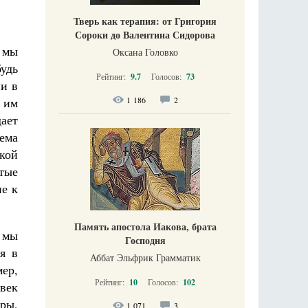
Тверь как терапия: от Григория
Сороки до Валентина Сидорова
 мы
Оксана Головко
удь
Рейтинг:
9.7
Голосов:
73
ни в
1 186
2
 им
дает
ема
акой
ятые
е к
Память апостола Иакова, брата
 мы
Господня
я в
Аббат Эльфрик Грамматик
мер,
Рейтинг:
10
Голосов:
102
овек
оры,
1 071
3