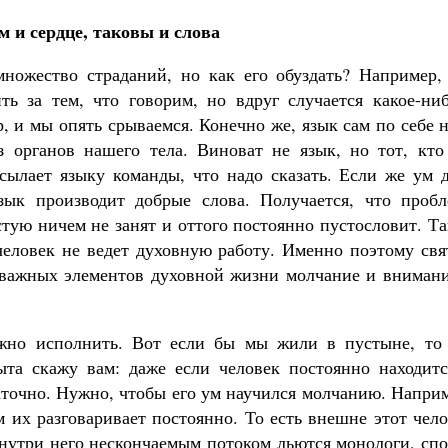
 и сердце, таковы и слова
множество страданий, но как его обуздать? Например,
ть за тем, что говорим, но вдруг случается какое-ниб
, и мы опять срываемся. Конечно же, язык сам по себе 
з органов нашего тела. Виноват не язык, но тот, кто
осылает языку команды, что надо сказать. Если же ум 
зык производит добрые слова. Получается, что пробл
стую ничем не занят и оттого постоянно пустословит. Т
 человек не ведет духовную работу. Именно поэтому св
 важных элементов духовной жизни молчание и внимани
можно исполнить. Вот если бы мы жили в пустыне, то
ыта скажу вам: даже если человек постоянно находитс
таточно. Нужно, чтобы его ум научился молчанию. Напри
м их разговаривает постоянно. То есть внешне этот чел
внутри него нескончаемым потоком льются монологи, сп