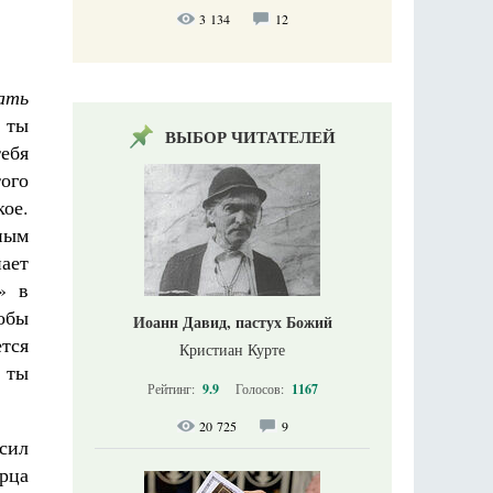
3 134
12
ать
 ты
ВЫБОР ЧИТАТЕЛЕЙ
тебя
того
кое.
ным
ает
» в
обы
Иоанн Давид, пастух Божий
ется
Кристиан Курте
 ты
Рейтинг:
9.9
Голосов:
1167
20 725
9
сил
рца