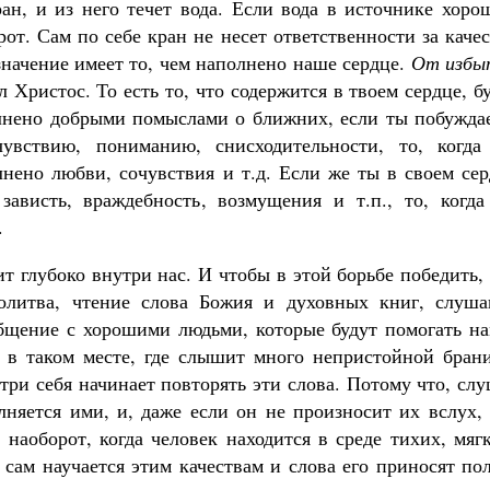
н, и из него течет вода. Если вода в источнике хорош
от. Сам по себе кран не несет ответственности за каче
 значение имеет то, чем наполнено наше сердце.
От избы
л Христос. То есть то, что содержится в твоем сердце, б
полнено добрыми помыслами о ближних, если ты побужда
чувствию, пониманию, снисходительности, то, когда
лнено любви, сочувствия и т.д. Если же ты в своем се
ависть, враждебность, возмущения и т.п., то, когда
.
т глубоко внутри нас. И чтобы в этой борьбе победить,
олитва, чтение слова Божия и духовных книг, слуша
бщение с хорошими людьми, которые будут помогать на
т в таком месте, где слышит много непристойной брани
утри себя начинает повторять эти слова. Потому что, сл
лняется ими, и, даже если он не произносит их вслух,
 наоборот, когда человек находится в среде тихих, мяг
сам научается этим качествам и слова его приносят по