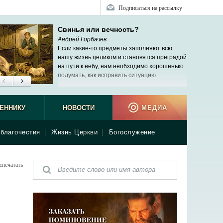
Подписаться на рассылку
Свинья или вечность?
Андрей Горбачев
Если какие-то предметы заполняют всю
нашу жизнь целиком и становятся преградой
на пути к небу, нам необходимо хорошенько
подумать, как исправить ситуацию.
ЕННИКУ
НОВОСТИ
МЕДИА
благочестия
|
Жизнь Церкви
|
Богослужение
спечатать