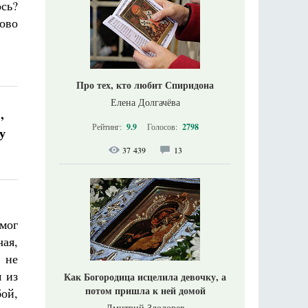
сь?
лово
Про тех, кто любит Спиридона
Елена Долгачёва
,
Рейтинг:
9.9
Голосов:
2798
у
37 439
13
мог
ая,
и не
м из
Как Богородица исцелила девочку, а
потом пришла к ней домой
бой,
Дмитрий Злодорев