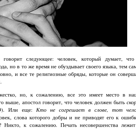
Великомученик Георгий Победоносец. Н
святого
Роман Котов
Как найти своё место в жизни
 говорит следующее: человек, который думает, что
Кирилл Мурышев
ода, но в то же время не обуздывает своего языка, тем с
ховно, и все те религиозные обряды, которые он соверш
.
 жестко, но, к сожалению, все это имеет место в на
го выше, апостол говорит, что человек должен быть
ско
9). Или еще:
Кто не согрешает в слове, тот чело
ловек, слова которого добры и не приводят его к ошиб
? Никто, к сожалению. Печать несовершенства лежит