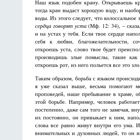
Наш язык подобен крану. Открываешь кра
тогда кран выдаст хорошую воду, и наобор
воды. Из этого следует, что колоссальное
сердца говорят уста
(Мф. 12: 34), – сказа
и на устах у тебя. Если твое сердце на
себя к любви, благожелательности, со
откроешь уста, слово твое будет преиспо
производишь злые помыслы, такие как з
откроешь рот, из него польется все это зло
Таким образом, борьба с языком происходи
я уже сказал выше, весьма помогают м
проповедей, наше пребывание в храме, о
этой борьбе. Например, человек работае
постепенно, даже сам того не замечая, вн
их постоянно, он привыкает к ним, напо
слова все равно живут внутри его ума. И
внимательных и духовных людей, то он и 