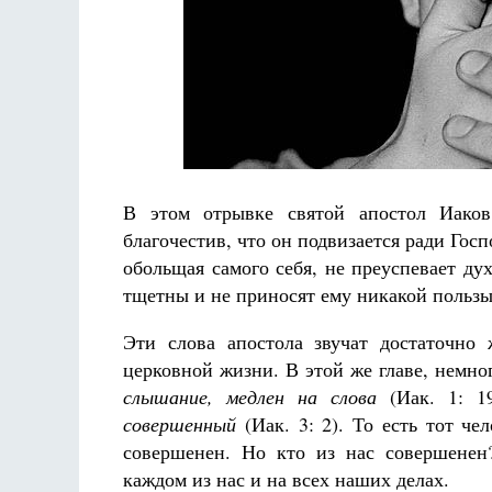
Разлуки не будет
Фредерика де Грааф
В этом отрывке святой апостол Иаков
благочестив, что он подвизается ради Госп
обольщая самого себя, не преуспевает ду
тщетны и не приносят ему никакой пользы
Эти слова апостола звучат достаточно
церковной жизни. В этой же главе, немно
слышание, медлен на слова
(Иак. 1: 1
совершенный
(Иак. 3: 2). То есть тот че
совершенен. Но кто из нас совершенен
каждом из нас и на всех наших делах.