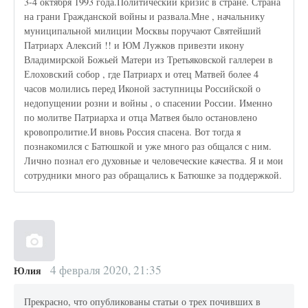
3-4 октября 1993 года.Политический кризис в стране. Страна
на грани Гражданской войны и развала.Мне , начальнику
муниципальной милиции Москвы поручают Святейший
Патриарх Алексий !! и ЮМ Лужков привезти икону
Владимирской Божьей Матери из Третьяковской галлереи в
Елоховский собор , где Патриарх и отец Матвей более 4
часов молились перед Иконой заступницы Российской о
недопущении розни и войны , о спасении России. Именно
по молитве Патриарха и отца Матвея было остановлено
кровопролитие.И вновь Россия спасена. Вот тогда я
познакомился с Батюшкой и уже много раз общался с ним.
Лично познал его духовные и человеческие качества. Я и мои
сотрудники много раз обращались к Батюшке за поддержкой.
4 февраля 2020, 21:35
Юлия
Прекрасно, что опубликованы статьи о трех почивших в