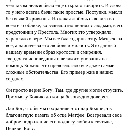
чем таком нельзя было еще открыто говорить. И слова-
то у него всегда были такие простые. Поступки, мысли
без всякой кривизны. Но какая любовь сквозила во
всем его облике, во взаимоотношениях с людьми, в его
предстоянии у Престола. Многих это утверждало,
укрепляло в вере. Мы все благодарны отцу Матфею за
всё, а наипаче за его любовь и милость. Это данный
нашему времени образ кротости и смирения,
твердости исповедания и великого упования на
помощь Божию, что превозмогало все даже самые
сложные обстоятельства. Его пример жив в наших
сердцах.
Он просто верил Богу. Там, где другие могли струсить,
Промыслу Божию до конца безоглядно доверял.
Дай Бог, чтобы мы сохранили этот дар Божий, эту
благодатную память об отце Матфее. Возгревали свое
доброе подражание его подвигу любви к святыне,
Церкви, Богу.