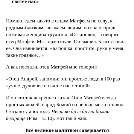
святее нас»
Помню, едем как-то с отцом Матфеем по селу, к
родным-близким заезжаем, видим: вот на огороде
пожилая женщина трудится. «Останови», – говорит
отец Матфей. Мы тормознули. Он вышел. Благословил
ее. Она извиняется: «Батюшка, простите, руки у меня
такие грязные…»
А как поехали, отец Матфей мне говорит:
«Отец Андрей, запомни: эти простые люди в 100 раз
лучше, духовнее и святее нас с тобой».
И он это так искренне сказал. Отец Матфей всегда
простых людей, народ Божий на первое место ставил.
Сказано у апостола:
Честию друг друга болша
творяще
(Рим. 12: 10). Вот так и жил.
Всё великое молитвой совершается