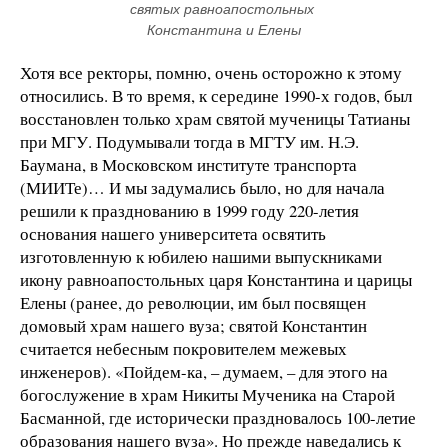
святых равноапостольных 
Константина и Елены
Хотя все ректоры, помню, очень осторожно к этому
относились. В то время, к середине 1990-х годов, был
восстановлен только храм святой мученицы Татианы
при МГУ. Подумывали тогда в МГТУ им. Н.Э.
Баумана, в Московском институте транспорта
(МИИТе)… И мы задумались было, но для начала
решили к празднованию в 1999 году 220-летия
основания нашего университета освятить
изготовленную к юбилею нашими выпускниками
икону равноапостольных царя Константина и царицы
Елены (ранее, до революции, им был посвящен
домовый храм нашего вуза; святой Константин
считается небесным покровителем межевых
инженеров). «Пойдем-ка, – думаем, – для этого на
богослужение в храм Никиты Мученика на Старой
Басманной, где исторически праздновалось 100-летие
образования нашего вуза». Но прежде наведались к