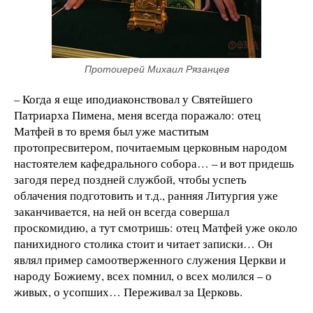
Протоиерей Михаил Рязанцев
– Когда я еще иподиаконствовал у Святейшего
Патриарха Пимена, меня всегда поражало: отец
Матфей в то время был уже маститым
протопресвитером, почитаемым церковным народом
настоятелем кафедрального собора… – и вот придешь
загодя перед поздней службой, чтобы успеть
облачения подготовить и т.д., ранняя Литургия уже
заканчивается, на ней он всегда совершал
проскомидию, а тут смотришь: отец Матфей уже около
панихидного столика стоит и читает записки… Он
являл пример самоотверженного служения Церкви и
народу Божиему, всех помнил, о всех молился – о
живых, о усопших… Переживал за Церковь.