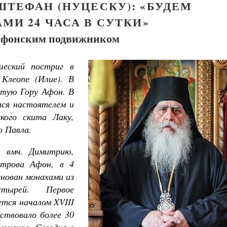
ТЕФАН (НУЦЕСКУ): «БУДЕМ
МИ 24 ЧАСА В СУТКИ»
 афонским подвижником
еский постриг в
Клеопе (Илие). В
ятую Гору Афон. В
ся настоятелем и
ского скита Лаку,
 Павла.
. вмч. Димитрию,
острова Афон, в 4
нован монахами из
стырей. Первое
ется началом
XVIII
йствовало более 30
Великомученик Георгий Победоносец. Н
святого