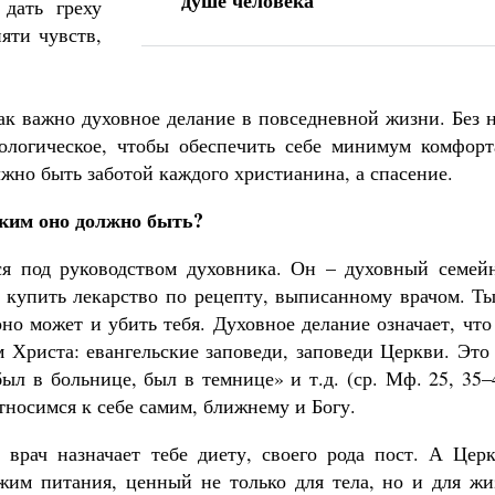
душе человека
дать греху
яти чувств,
ак важно духовное делание в повседневной жизни. Без 
иологическое, чтобы обеспечить себе минимум комфорт
олжно быть заботой каждого христианина, а спасение.
аким оно должно быть?
ся под руководством духовника. Он – духовный семей
и купить лекарство по рецепту, выписанному врачом. Т
но может и убить тебя. Духовное делание означает, чт
м Христа: евангельские заповеди, заповеди Церкви. Это
ыл в больнице, был в темнице» и т.д. (ср. Мф. 25, 35–
тносимся к себе самим, ближнему и Богу.
 врач назначает тебе диету, своего рода пост. А Церк
жим питания, ценный не только для тела, но и для жи