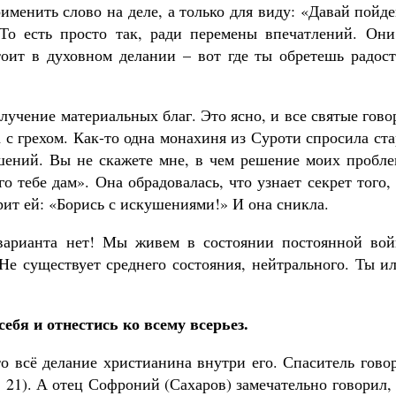
именить слово на деле, а только для виду: «Давай пойд
 То есть просто так, ради перемены впечатлений. Они
оит в духовном делании – вот где ты обретешь радост
лучение материальных благ. Это ясно, и все святые гово
 с грехом. Как-то одна монахиня из Суроти спросила ст
шений. Вы не скажете мне, в чем решение моих пробле
о тебе дам». Она обрадовалась, что узнает секрет того,
ит ей: «Борись с искушениями!» И она сникла.
 варианта нет! Мы живем в состоянии постоянной вой
 Не существует среднего состояния, нейтрального. Ты и
себя и отнестись ко всему всерьез.
то всё делание христианина внутри его. Спаситель гово
, 21). А отец Софроний (Сахаров) замечательно говорил,