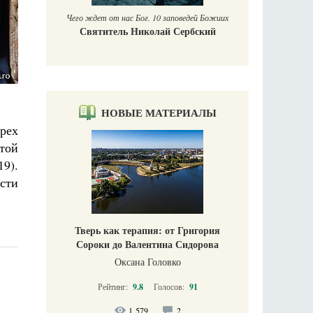
Чего ждет от нас Бог. 10 заповедей Божиих
Святитель Николай Сербский
НОВЫЕ МАТЕРИАЛЫ
рех
той
19).
сти
Тверь как терапия: от Григория
Сороки до Валентина Сидорова
Оксана Головко
Рейтинг:
9.8
Голосов:
91
1 579
2