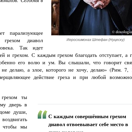
монахов. Сегодня в
Роман Котов
Как найти своё место в жизни
Кирилл Мурышев
ет парализующее
 грехом диавол
Иеросхимонах Штефан (Нуцеску)
овека. Так идет
й и грехом. С каждым грехом благодать отступает, а г
собенно его волю и ум. Вы слышали, что говорит свя
 не делаю, а злое, которого не хочу, делаю» (Рим. 7, 
мерщвляющее действие греха и при любой возможно
 грехом ты
ему дверь в
доме души,
С каждым совершённым грехом
 воздвигать
диавол отвоевывает себе место в
, чтобы мы