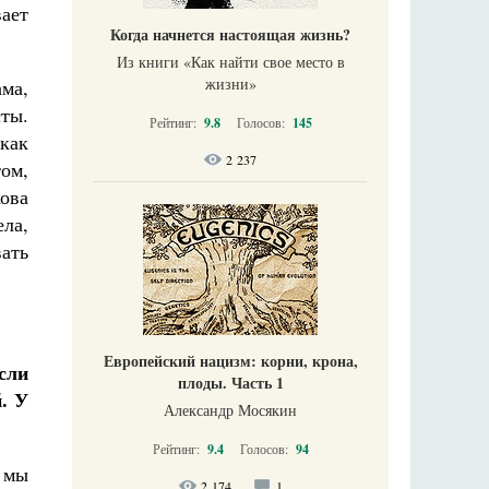
вает
Когда начнется настоящая жизнь?
Из книги «Как найти свое место в
жизни​»
ама,
ты.
Рейтинг:
9.8
Голосов:
145
 как
2 237
том,
кова
ела,
ать
Европейский нацизм: корни, крона,
сли
плоды. Часть 1
. У
Александр Мосякин
Рейтинг:
9.4
Голосов:
94
а мы
2 174
1