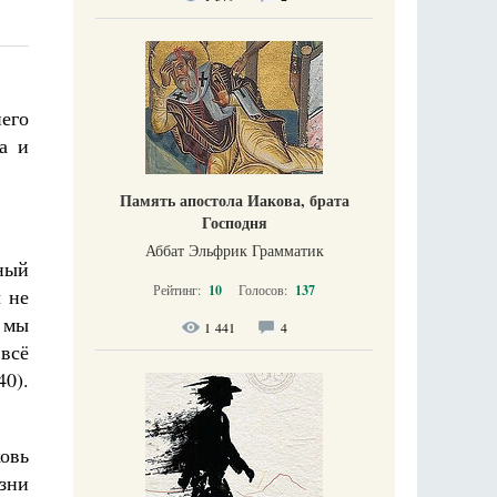
него
а и
Память апостола Иакова, брата
Господня
Аббат Эльфрик Грамматик
ный
Рейтинг:
10
Голосов:
137
ы не
о мы
1 441
4
 всё
40).
овь
зни