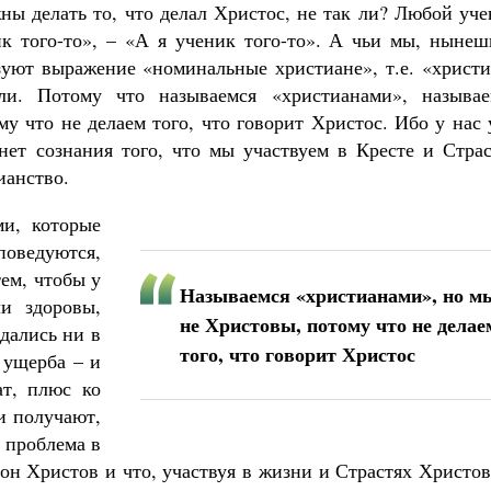
ны делать то, что делал Христос, не так ли? Любой уч
ик того-то», – «А я ученик того-то». А чьи мы, нынеш
уют выражение «номинальные христиане», т.е. «христи
и. Потому что называемся «христианами», называе
у что не делаем того, что говорит Христос. Ибо у нас
 нет сознания того, что мы участвуем в Кресте и Стра
ианство.
ми, которые
ведуются,
ем, чтобы у
Называемся «христианами», но м
и здоровы,
не Христовы, потому что не делае
дались ни в
того, что говорит Христос
 ущерба – и
ат, плюс ко
и получают,
о проблема в
 он Христов и что, участвуя в жизни и Страстях Христо