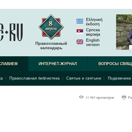
Ελληνική
έκδοση
Српска
верзиjа
English
Православный
version
календарь
СЛАВИЕМ
ИНТЕРНЕТ-ЖУРНАЛ
ВОПРОСЫ СВЯЩ
ка
|
Православная библиотека
|
Святые и святыни
|
Подвижники 
11 963 просмотров
Ра