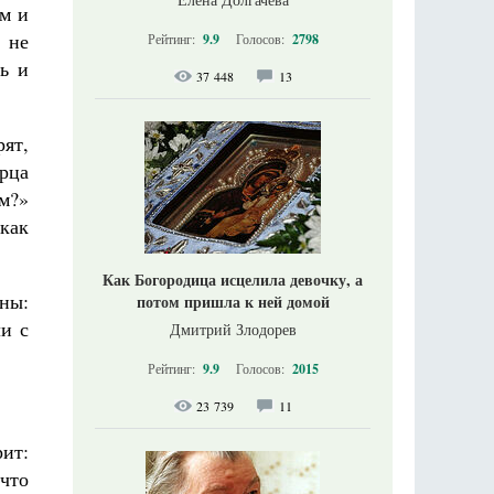
ем и
 не
Рейтинг:
9.9
Голосов:
2798
ь и
37 448
13
рят,
арца
м?»
 как
Как Богородица исцелила девочку, а
ны:
потом пришла к ней домой
ли с
Дмитрий Злодорев
Рейтинг:
9.9
Голосов:
2015
23 739
11
рит:
 что