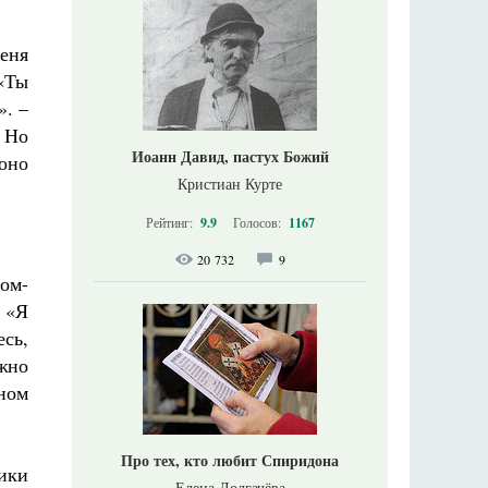
еня
«Ты
». –
. Но
Иоанн Давид, пастух Божий
 оно
Кристиан Курте
Рейтинг:
9.9
Голосов:
1167
20 732
9
том-
 «Я
есь,
жно
нном
Про тех, кто любит Спиридона
ники
Елена Долгачёва