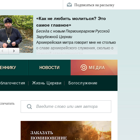
Подписаться на рассылку
«Как не любить молиться? Это
самое главное»
Беседа с новым Первоиерархом Русской
Зарубежной Церкви
Архиерейская митра говорит мне не столько
о славе архиерейского служения, сколько о
тяжелой ответственности.
ЕННИКУ
НОВОСТИ
МЕДИА
благочестия
|
Жизнь Церкви
|
Богослужение
спечатать