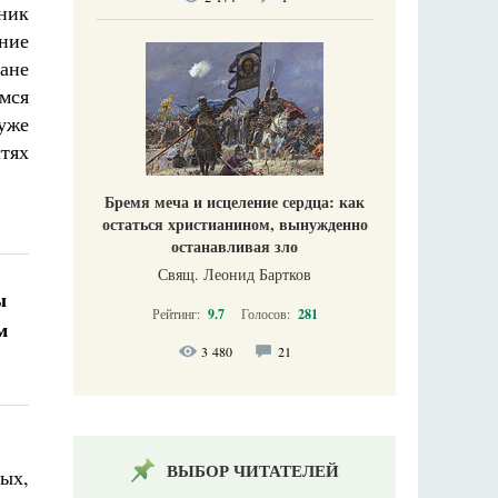
еник
ние
ане
мся
 уже
стях
Бремя меча и исцеление сердца: как
остаться христианином, вынужденно
останавливая зло
Свящ. Леонид Бартков
ы
Рейтинг:
9.7
Голосов:
281
м
3 480
21
ВЫБОР ЧИТАТЕЛЕЙ
вых,