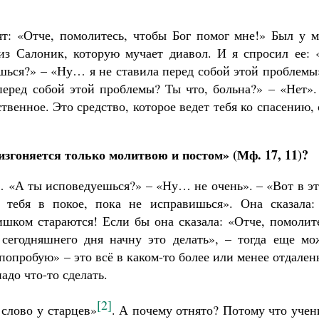
т: «Отче, помолитесь, чтобы Бог помог мне!» Был у м
из Салоник, которую мучает диавол. И я спросил ее: 
шься?» – «Ну… я не ставила перед собой этой проблемы
 перед собой этой проблемы? Ты что, больна?» – «Нет»
твенное. Это средство, которое ведет тебя ко спасению,
 изгоняется только молитвою и постом» (Мф. 17, 11)?
… «А ты исповедуешься?» – «Ну… не очень». – «Вот в э
 тебя в покое, пока не исправишься». Она сказала:
ишком стараются! Если бы она сказала: «Отче, помолит
 сегодняшнего дня начну это делать», – тогда еще мо
я попробую» – это всё в каком-то более или менее отдале
адо что-то сделать.
[2]
 слово у старцев»
. А почему отнято? Потому что уче