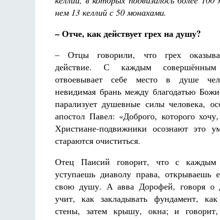
келлий, в которых подвизалось более 100 
Разлуки не будет
нем 13 келлий с 50 монахами.
Фредерика де Грааф
– Отче, как действует грех на душу?
– Отцы говорили, что грех оказыва
действие. С каждым совершённым
отвоевывает себе место в душе чел
невидимая брань между благодатью Божие
парализует душевные силы человека, о
апостол Павел: «Доброго, которого хочу,
Христиане-подвижники осознают это у
стараются очиститься.
Отец Паисий говорит, что с каждым
уступаешь диаволу права, открываешь 
свою душу. А авва Дорофей, говоря о 
учит, как закладывать фундамент, как
стены, затем крышу, окна; и говорит