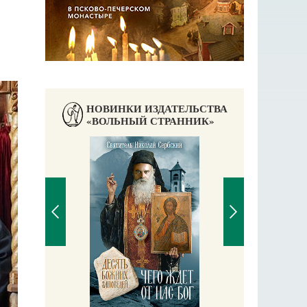
НОВИНКИ ИЗДАТЕЛЬСТВА
«ВОЛЬНЫЙ СТРАННИК»
П
Е
аучись у