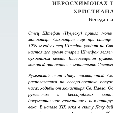
ИЕРОСХИМОНАХ Ш
ХРИСТИАНА
Беседа с
Отец Штефан (Нуцеску) принял монаш
монастыре Сихастрия еще при старце 
1989-м году отец Штефан уходит на Св
настоящее время старец Штефан являет
духовником келлии Благовещения румын
который относится к монастырю Святого
Румынский скит Лаку, посвященный Св
располагается на северо-востоке полу
часах ходьбы от монастыря Св. Павла. Ос
румынских и бессарабских мона
документальное упоминание о нем датиру
века. В начале
XIX века в скиту Лаку де