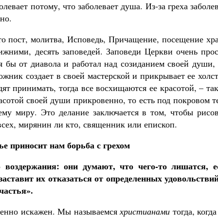
олевает потому, что заболевает душа. Из-за греха заболе
но.
то пост, молитва, Исповедь, Причащение, посещение хр
ижними, десять заповедей. Заповеди Церкви очень прос
я бы от диавола и работал над созиданием своей души,
ожник создает в своей мастерской и прикрывает ее холс
одят принимать, тогда все восхищаются ее красотой, – та
асотой своей души прикровенно, то есть под покровом т
му миру. Это делание заключается в том, чтобы рисов
 всех, мирянин ли кто, священник или епископ.
ье приносит нам борьба с грехом
 воздержания: они думают, что чего-то лишатся, е
заставит их отказаться от определенных удовольствий
частья».
шенно искажен. Мы называемся
христианами
тогда, когд