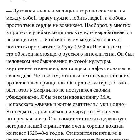
— Духовная жизнь и медицина хорошо сочетаются
между собой: врачу нужно любить людей, а любовь
просто так в сердце не возникает. Наоборот, у многих
в процессе учебы в медицинском вузе вырабатывается
некий цинизм… Я обычно всем медикам советую
почитать про святителя Луку (Войно-Ясенецкого) —
это образец настоящего русского интеллигента. Он был
человеком необыкновенно высокой культуры,
внутренней и внешней, настоящим профессионалом в
своем деле. Человеком, который не отступал от своих
нравственных принципов. Он прошел лагеря, ссылки,
был готов к смерти, но не поступился своими
убеждениями. Я бы рекомендовал книгу М.А.
Поповского «Жизнь и житие святителя Луки Войно-
Ясенецкого, архиепископа и хирурга». Это очень
интересная книга. Она вводит читателя в церковную
историю нашей страны: там очень хорошо показан
контекст 1920-40-х годов. Становится понятным: в
какие страшные, чудовищные условия был поставлен