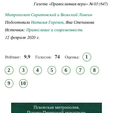
Газета «Православная вера» № 03 (647)
Митрополит Саратовский и Вольский Лонгин
Подготовили
Наталья Горенок
, Яна Степанова
Источник:
Православие и современность
12 февраля 2020 г.
9.9
74
1
Рейтинг:
Голосов:
Оценка:
2
3
4
5
6
7
8
9
10
Псковская митрополия,
Псково-Печерский монастырь