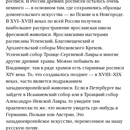
росписи. В России древних росписей осталось очень
немного — в основном там, где сохранились образцы
домонгольского искусства — во Пскове и в Новгороде.
В XVI–XVIII веках по всей России получила
наибольшее распространение ярославская школа
фресковой живописи. Ярославскими мастерами
расписаны Успенский, Благовещенский и
Архангельский соборы Московского Кремля,
Успенский собор Троице-Сергиевой Лавры и многие
другие древние храмы. Можно побывать во
Владимире: там в ряде храмов есть старинные росписи
XIV века. То, что создавалось позднее — в XVIII–XIX
веках, часто является подражанием
западноевропейской живописи. Если в Петербурге вы
зайдете в Исаакиевский собор или в Троицкий собор
Александро-Невской Лавры, то увидите там
практически то же, что можете увидеть где-нибудь в
Германии, Польше или Австрии. Это
западноевропейское искусство, перенесенное на нашу
русскую почву.