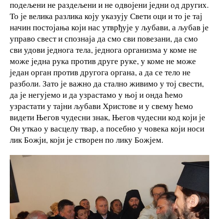
подељени не раздељени и не одвојени једни од других.
То је велика разлика коју указују Свети оци и то је тај
начин постојања који нас утврђује у љубави, а љубав је
управо свест и спознаја да смо сви повезани, да смо
сви удови једнога тела, једнога организма у коме не
може једна рука против друге руке, у коме не може
један орган против другога органа, а да се тело не
разболи. Зато је важно да стално живимо у тој свести,
да је негујемо и да узрастамо у њој и онда ћемо
узрастати у тајни љубави Христове и у свему ћемо
видети Његов чудесни знак, Његов чудесни код који је
Он уткао у васцелу твар, а посебно у човека који носи
лик Божји, који је створен по лику Божјем.