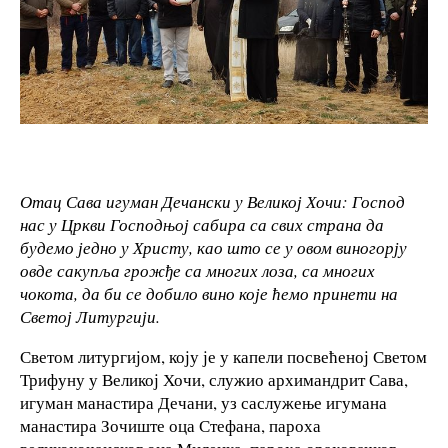
Отац Сава игуман Дечански у Великој Хочи: Господ
нас у Цркви Господњој сабира са свих страна да
будемо једно у Христу, као што се у овом виногорју
овде сакупља грожђе са многих лоза, са многих
чокота, да би се добило вино које ћемо принети на
Светој Литургији.
Светом литургијом, коју је у капели посвећеној Светом
Трифуну у Великој Хочи, служио архимандрит Сава,
игуман манастира Дечани, уз саслужење игумана
манастира Зочиште оца Стефана, пароха