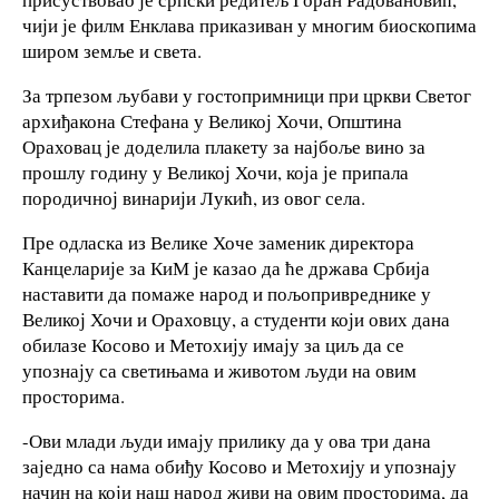
чији је филм Енклава приказиван у многим биоскопима
широм земље и света.
За трпезом љубави у гостопримници при цркви Светог
архиђакона Стефана у Великој Хочи, Општина
Ораховац је доделила плакету за најбоље вино за
прошлу годину у Великој Хочи, која је припала
породичној винарији Лукић, из овог села.
Пре одласка из Велике Хоче заменик директора
Канцеларије за КиМ је казао да ће држава Србија
наставити да помаже народ и пољопривреднике у
Великој Хочи и Ораховцу, а студенти који ових дана
обилазе Косово и Метохију имају за циљ да се
упознају са светињама и животом људи на овим
просторима.
-Ови млади људи имају прилику да у ова три дана
заједно са нама обиђу Косово и Метохију и упознају
начин на који наш народ живи на овим просторима, да