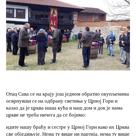
Отац Сава се на крају још једном обратио окупљенима
осврнувши се на одбрану светиња у Црној Гори и
казао да је црква наша кућа и наш дом и док је нама
цркве не треба ничега да се бојимо:
идите нашу браћу и сестре у Црној Гори како их Црква
све обједињује. Нема ту више ни партија, нема ту више