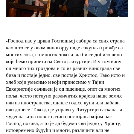
-Господ нас у цркви Господњој сабира са свих страна
као што се у овом виногорју овде сакупља грожђе са
многих лоза, са многих чокота, да би се добило вино
које ћемо принети на Светој литургији. И у том вину,
од много тих гроздова и то из разних винограда све
бива и постаје једно, све постаје Христос. Тако исто и
хлеб који умесимо и који приносимо у Тајни
Евхаристије сачињен је од пшенице, опет са многих
поља, често потпуно различитих крајева наше земље
или из иностранства, одакле год се купи или набави
или донесе. Тако да је управо у Литургији саткана та
чудесна тајна новог начина постојања којим нас
Господ позива, а то је да будемо сви једно у Христу,
истовремено будући и многи, различити али не