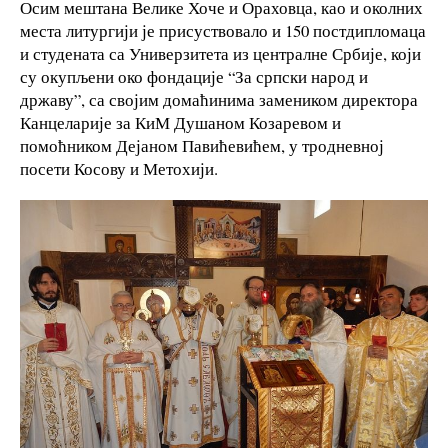
Осим мештана Велике Хоче и Ораховца, као и околних
места литургији је присуствовало и 150 постдипломаца
и студената са Универзитета из централне Србије, који
су окупљени око фондације “За српски народ и
државу”, са својим домаћинима замеником директора
Канцеларије за КиМ Душаном Козаревом и
помоћником Дејаном Павићевићем, у тродневној
посети Косову и Метохији.