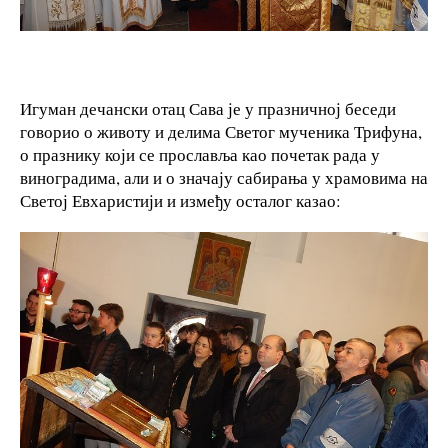
Игуман дечански отац Сава је у празничној беседи
говорио о животу и делима Светог мученика Трифуна,
о празнику који се прославља као почетак рада у
виноградима, али и о значају сабирања у храмовима на
Светој Евхаристији и између осталог казао: