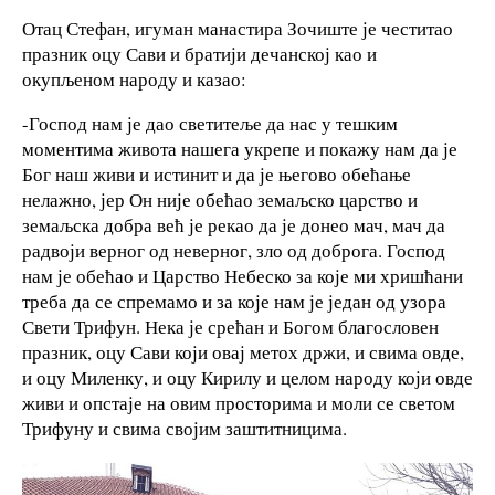
Отац Стефан, игуман манастира Зочиште је честитао
празник оцу Сави и братији дечанској као и
окупљеном народу и казао:
-Господ нам је дао светитеље да нас у тешким
моментима живота нашега укрепе и покажу нам да је
Бог наш живи и истинит и да је његово обећање
нелажно, јер Он није обећао земаљско царство и
земаљска добра већ је рекао да је донео мач, мач да
радвоји верног од неверног, зло од доброга. Господ
нам је обећао и Царство Небеско за које ми хришћани
треба да се спремамо и за које нам је један од узора
Свети Трифун. Нека је срећан и Богом благословен
празник, оцу Сави који овај метох држи, и свима овде,
и оцу Миленку, и оцу Кирилу и целом народу који овде
живи и опстаје на овим просторима и моли се светом
Трифуну и свима својим заштитницима.