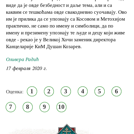
виде да је овде безбедност и даље тема, али и са
каквим се тешкоћама овде свакодневно суочавају. Ово
им је прилика да се упознају са Косовом и Метохијом
практично, не само по имену и симболици, да по
имену и презимену упознају те људе и децу који живе
овде - рекао је у Великој Хочи заменик директора
Канцеларије КиМ Душан Козарев.
Оливера Радић
17 февраля 2020 г.
1
2
3
4
5
6
Оценка:
7
8
9
10