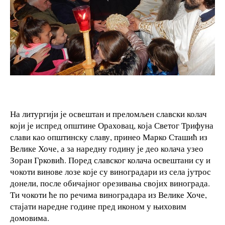
На литургији је освештан и преломљен славски колач
који је испред општине Ораховац, која Светог Трифуна
слави као општинску славу, принео Марко Сташић из
Велике Хоче, а за наредну годину је део колача узео
Зоран Грковић. Поред славског колача освештани су и
чокоти винове лозе које су виноградари из села јутрос
донели, после обичајног орезивања својих винограда.
Ти чокоти ће по речима виноградара из Велике Хоче,
стајати наредне године пред иконом у њиховим
домовима.