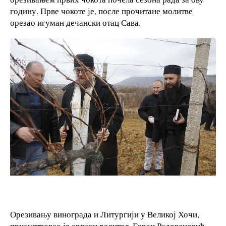
годину. Прве чокоте је, после прочитане молитве
орезао игуман дечански отац Сава.
Орезивању винограда и Литургији у Великој Хочи,
присуствовао је српски редитељ Горан Радовановић,