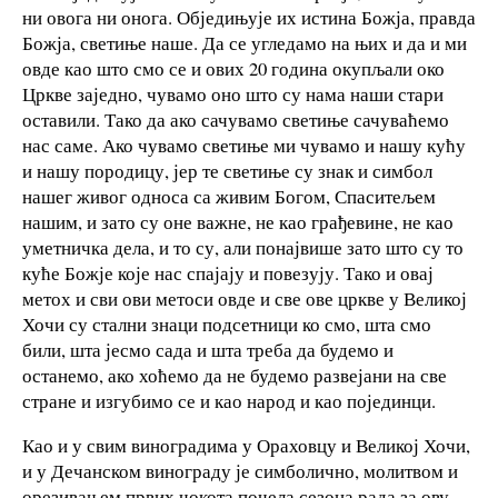
ни овога ни онога. Обједињује их истина Божја, правда
Божја, светиње наше. Да се угледамо на њих и да и ми
овде као што смо се и ових 20 година окупљали око
Цркве заједно, чувамо оно што су нама наши стари
оставили. Тако да ако сачувамо светиње сачуваћемо
нас саме. Ако чувамо светиње ми чувамо и нашу кућу
и нашу породицу, јер те светиње су знак и симбол
нашег живог односа са живим Богом, Спаситељем
нашим, и зато су оне важне, не као грађевине, не као
уметничка дела, и то су, али понајвише зато што су то
куће Божје које нас спајају и повезују. Тако и овај
метох и сви ови метоси овде и све ове цркве у Великој
Хочи су стални знаци подсетници ко смо, шта смо
били, шта јесмо сада и шта треба да будемо и
останемо, ако хоћемо да не будемо развејани на све
стране и изгубимо се и као народ и као појединци.
Као и у свим виноградима у Ораховцу и Великој Хочи,
и у Дечанском винограду је симболично, молитвом и
орезивањем првих чокота почела сезона рада за ову