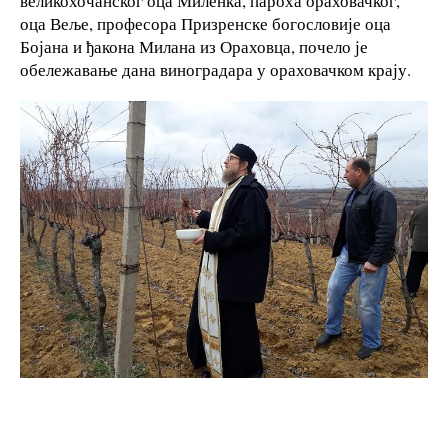
великохочанског оца Миленка, пароха ораховачког,
оца Веље, професора Призренске богословије оца
Бојана и ђакона Милана из Ораховца, почело је
обележавање дана виноградара у ораховачком крају.