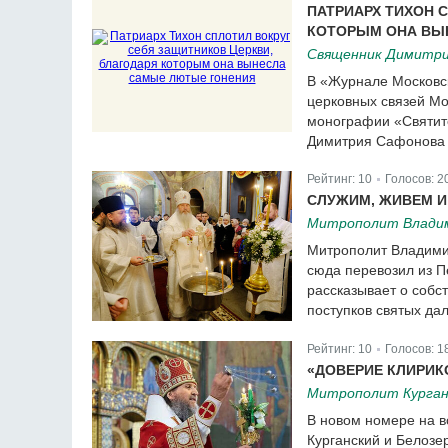
ПАТРИАРХ ТИХОН 
КОТОРЫМ ОНА ВЫ
Священник Димитр
В «Журнале Московс
церковных связей Мо
монографии «Святите
Димитрия Сафонова
Рейтинг:
10
Голосов:
2
|
СЛУЖИМ, ЖИВЕМ И
Митрополит Владим
Митрополит Владимир
сюда перевозил из П
рассказывает о собс
поступков святых да
Рейтинг:
10
Голосов:
1
|
«ДОВЕРИЕ КЛИРИК
Митрополит Курган
В новом номере на в
Курганский и Белозе