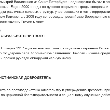
митрий Василенков из Санкт-Петербурга неоднократно бывал в зо
ствий. Еще в 2000-е годы он духовно окормлял отряды спецназа и
дки различных силовых структур, участвовавших в контртеррористи
ом Кавказе, а в 2008 году сопровождал российские Вооруженные 
ринуждению Грузии к миру.
0
 ОБРАЗ СВЯТЫНИ ТВОЕЯ
, 15 марта 1917 года по новому стилю, в подклете старинной Возне
о государева села Коломенское священник Николай Лихачев среди
к и прочей рухляди обнаружил черную икону.
РИСТИАНСКАЯ ДОБРОДЕТЕЛЬ
тр по противодействию алкоголизму и утверждению трезвости пр
по церковной благотворительности и социальному служению дейс