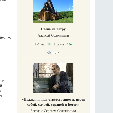
вным
Свеча на ветру
Алексей Солоницын
йтинга
Рейтинг:
10
Голосов:
166
1 915
льи
ой
у
ых
«Нужна личная ответственность перед
собой, семьей, страной и Богом»
Беседа с Сергеем Сельяновым