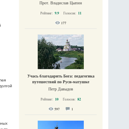
Прот. Владислав Цыпин
Рейтинг:
9.9
Голосов:
11
177
й
Учась благодарить Бога: педагогика
лея
путешествий по Руси-матушке
долгой
Петр Давыдов
Рейтинг:
10
Голосов:
82
597
1
зных