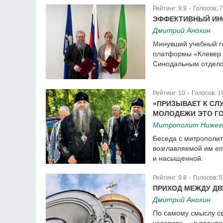
Рейтинг:
9.9
Голосов:
7
|
ЭФФЕКТИВНЫЙ ИН
Дмитрий Анохин
Минувший учебный го
платформы «Клевер 
Синодальным отдело
Рейтинг:
10
Голосов:
1
|
«ПРИЗЫВАЕТ К СЛ
МОЛОДЕЖИ ЭТО Г
Митрополит Нижего
Беседа с митрополит
возглавляемой им е
и насыщенной.
Рейтинг:
9.8
Голосов:
5
|
ПРИХОД МЕЖДУ ДВ
Дмитрий Анохин
По самому смыслу св