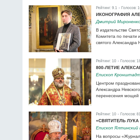
Рейтинг:
9.1
Голосов:
1
|
ИКОНОГРАФИЯ АЛ
Дмитрий Мироненк
В издательстве Свят
Комитета по печати
святого Александра Н
Рейтинг:
10
Голосов:
1
|
800-ЛЕТИЕ АЛЕКСА
Епископ Кронштадт
Центром праздновани
Александра Невского
перенесения мощей 
Рейтинг:
10
Голосов:
8
|
«СВЯТИТЕЛЬ ЛУКА
Епископ Ялтинский
На вопросы «Журнала