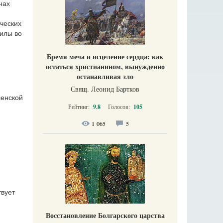
нах
ческих
силы во
Бремя меча и исцеление сердца: как
остаться христианином, вынужденно
останавливая зло
Свящ. Леонид Бартков
сенской
Рейтинг:
9.8
Голосов:
105
1 065
5
и
твует
Восстановление Болгарского царства