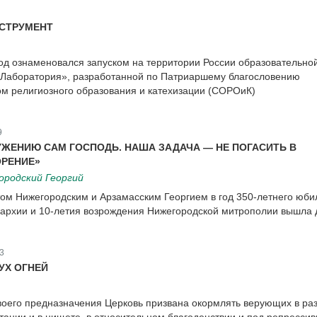
СТРУМЕНТ
д ознаменовался запуском на территории России образовательно
Лаборатория», разработанной по Патриаршему благословению
м религиозного образования и катехизации (СОРОиК)
9
УЖЕНИЮ САМ ГОСПОДЬ. НАША ЗАДАЧА — НЕ ПОГАСИТЬ В
ОРЕНИЕ»
родский Георгий
ом Нижегородским и Арзамасским Георгием в год 350-летнего юби
пархии и 10-летия возрождения Нижегородской митрополии вышла 
3
УХ ОГНЕЙ
оего предназначения Церковь призвана окормлять верующих в ра