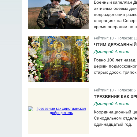
Военный капеллан Ди
активных боевых дей
подразделения разве
операциях на Северн
время операции по п
Рейтинг:
10
Голосов:
1
|
ЧТИМ ДЕРЖАВНЫЙ
Дмитрий Анохин
Ровно 106 лет назад
церкви подмосковног
старых досок, тряпо
Рейтинг:
10
Голосов:
5
|
ТРЕЗВЕНИЕ КАК Х
Дмитрий Анохин
Координационный цен
Синодальном отделе 
одиннадцатый год.