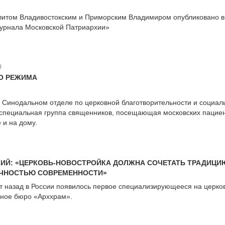
литом Владивостокским и Приморским Владимиром опубликовано в
рнала Московской Патриархии»
0
О РЕЖИМА
 Синодальном отделе по церковной благотворительности и социал
 специальная группа священников, посещающая московских пациен
 и на дому.
ИЙ: «ЦЕРКОВЬ-НОВОСТРОЙКА ДОЛЖНА СОЧЕТАТЬ ТРАДИЦИ
ИЧНОСТЬЮ СОВРЕМЕННОСТИ»
ет назад в России появилось первое специализирующееся на церко
рное бюро «Арххрам».