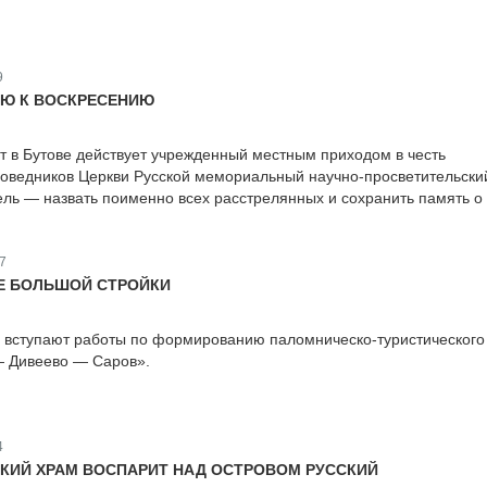
9
ИЮ К ВОСКРЕСЕНИЮ
ет в Бутове действует учрежденный местным приходом в честь
поведников Церкви Русской мемориальный научно-просветительски
цель — назвать поименно всех расстрелянных и сохранить память о 
7
Е БОЛЬШОЙ СТРОЙКИ
вступают работы по формированию паломническо-туристического
— Дивеево — Саров».
4
КИЙ ХРАМ ВОСПАРИТ НАД ОСТРОВОМ РУССКИЙ