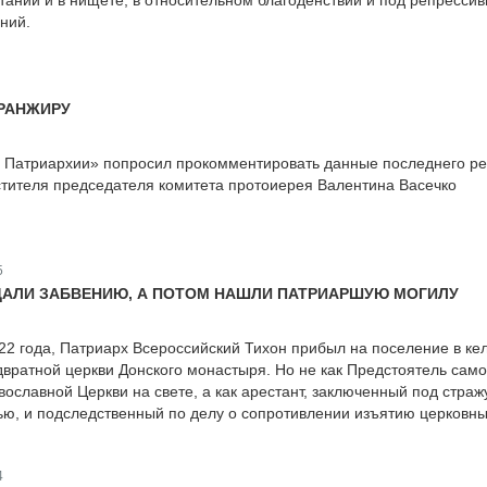
тании и в нищете, в относительном благоденствии и под репресси
ний.
РАНЖИРУ
 Патриархии» попросил прокомментировать данные последнего ре
тителя председателя комитета протоиерея Валентина Васечко
5
ДАЛИ ЗАБВЕНИЮ, А ПОТОМ НАШЛИ ПАТРИАРШУЮ МОГИЛУ
922 года, Патриарх Всероссийский Тихон прибыл на поселение в ке
двратной церкви Донского монастыря. Но не как Предстоятель сам
ославной Церкви на свете, а как арестант, заключенный под страж
ью, и подследственный по делу о сопротивлении изъятию церковн
4