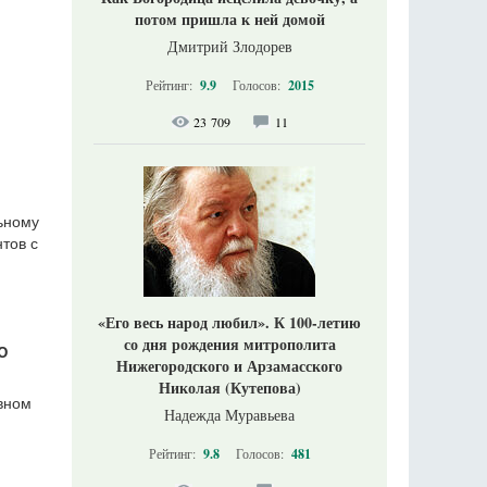
потом пришла к ней домой
Дмитрий Злодорев
Рейтинг:
9.9
Голосов:
2015
23 709
11
ьному
тов с
«Его весь народ любил». К 100-летию
со дня рождения митрополита
Ю
Нижегородского и Арзамасского
Николая (Кутепова)
вном
Надежда Муравьева
Рейтинг:
9.8
Голосов:
481