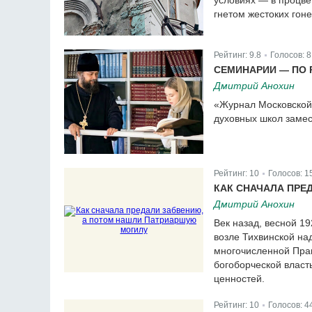
условиях — в процве
гнетом жестоких гоне
Рейтинг:
9.8
Голосов:
8
|
СЕМИНАРИИ — ПО 
Дмитрий Анохин
«Журнал Московской
духовных школ замес
Рейтинг:
10
Голосов:
1
|
КАК СНАЧАЛА ПРЕ
Дмитрий Анохин
Век назад, весной 1
возле Тихвинской на
многочисленной Прав
богоборческой власт
ценностей.
Рейтинг:
10
Голосов:
4
|