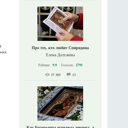
й
Про тех, кто любит Спиридона
них.
Елена Долгачёва
Рейтинг:
9.9
Голосов:
2795
37 385
13
Как Богородица исцелила девочку, а