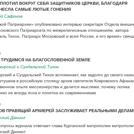
СПЛОТИЛ ВОКРУГ СЕБЯ ЗАЩИТНИКОВ ЦЕРКВИ, БЛАГОДАРЯ
НЕСЛА САМЫЕ ЛЮТЫЕ ГОНЕНИЯ
ий Сафонов
кой Патриархии» опубликовано интервью секретаря Отдела внешн
сковского Патриархата по межрелигиозным отношениям, автора
ль Тихон, Патриарх Московский и всея России, и его время» свящ
0
 ТРУДИМСЯ НА БЛАГОСЛОВЕННОЙ ЗЕМЛЕ
ирский и Суздальский Тихон
ский и Суздальский Тихон вспоминает, как задолго до своего наз
етушков в российскую столицу архив святителя Ковровского Афанас
твенном опыте миссионерства и делится мыслями, почему логика
леко не всегда ясна и понятна их современникам
8
ОВ ПРАВЯЩИЙ АРХИЕРЕЙ ЗАСЛУЖИВАЕТ РЕАЛЬНЫМИ ДЕЛАМ
ский Даниил
опросы журнала отвечает глава Курганской митрополии митрополи
рский Даниил