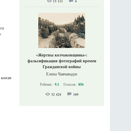
13 111
4
го
з
«Жертвы колчаковщины»:
фальсификация фотографий времен
Гражданской войны
Елена Чавчавадзе
 князя
Рейтинг:
9.1
Голосов:
856
32 424
169