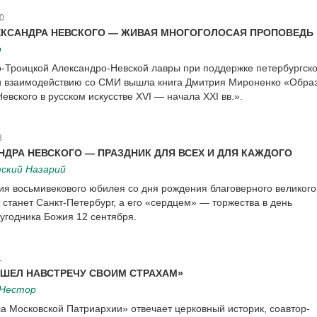
0
ЕКСАНДРА НЕВСКОГО — ЖИВАЯ МНОГОГОЛОСАЯ ПРОПОВЕДЬ
о
о-Троицкой Александро-Невской лавры при поддержке петербургско
 и взаимодействию со СМИ вышла книга Дмитрия Мироненко «Обра
евского в русском искусстве XVI — начала XXI вв.».
8
НДРА НЕВСКОГО — ПРАЗДНИК ДЛЯ ВСЕХ И ДЛЯ КАЖДОГО
ский Назарий
я восьмивекового юбилея со дня рождения благоверного великого
 станет Санкт-Петербург, а его «сердцем» — торжества в день
угодника Божия 12 сентября.
1
 ШЕЛ НАВСТРЕЧУ СВОИМ СТРАХАМ»
 Нестор
 Московской Патриархии» отвечает церковный историк, соавтор-