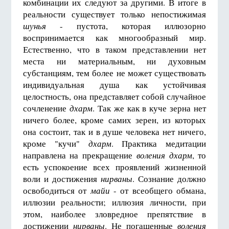
комбинации их следуют за другими. В итоге в
реальности существует только непостижимая
шунья
- пустота, которая иллюзорно
воспринимается как многообразный мир.
Естественно, что в таком представлении нет
места ни материальным, ни духовным
субстанциям, тем более не может существовать
индивидуальная душа как устойчивая
целостность, она представляет собой случайное
сочленение
дхарм
. Так же как в куче зерна нет
ничего более, кроме самих зерен, из которых
она состоит, так и в душе человека нет ничего,
кроме "кучи"
дхарм
. Практика медитации
направлена на прекращение
воления дхарм
, то
есть успокоение всех проявлений жизненной
воли и достижения
нирваны
. Сознание должно
освободиться от
майи
- от всеобщего обмана,
иллюзии реальности; иллюзия личности, при
этом, наиболее зловредное препятствие в
достижении
нирваны
. Не погашенные
воления