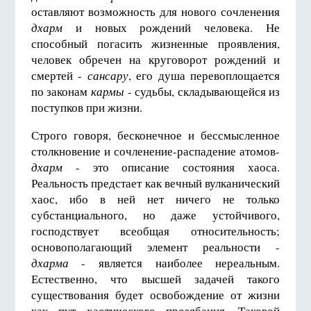
оставляют возможность для нового сочленения
дхарм
и новых рождений человека. Не
способный погасить жизненные проявления,
человек обречен на круговорот рождений и
смертей -
сансару
, его душа перевоплощается
по законам
кармы
- судьбы, складывающейся из
поступков при жизни.
Строго говоря, бесконечное и бессмысленное
столкновение и сочленение-распадение атомов-
дхарм
- это описание состояния хаоса.
Реальность предстает как вечный вулканический
хаос, ибо в ней нет ничего не только
субстанциального, но даже устойчивого,
господствует всеобщая относительность;
основополагающий элемент реальности -
дхарма
- является наиболее нереальным.
Естественно, что высшей задачей такого
существования будет освобождение от жизни
как пут хаотического прозябания. Таковой