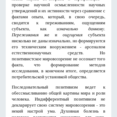
проверке научной осмысленности научных
утверждений и их истинности через сравнение с
фактами опыта, который, в свою очередь,
сводится к переживаниям, ощущениям
субъекта, как
изначально данному.
Переживания
же и
ощущения
субъекта
нисколько не даны изначально, но формируются
его техническим вооружением - арсеналом
естественнонаучных средств. Но
позитивистское мировоззрение не осознает того
факта, что формирование методов
исследования, в конечном итоге, определяется
потребительской установкой общества.
Последовательный позитивизм ведет к
обессмысливанию общей картины мира и роли
человека. Индифферентный позитивизм не
декларирует свою систему мировоззрения - это
некий настрой ума. Духовная болезнь в
человеке развивается незаметно для него,