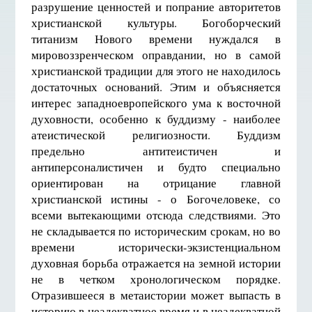
разрушение ценностей и попрание авторитетов
христианской культуры. Богоборческий
титанизм Нового времени нуждался в
мировоззренческом оправдании, но в самой
христианской традиции для этого не находилось
достаточных оснований. Этим и объясняется
интерес западноевропейского ума к восточной
духовности, особенно к буддизму - наиболее
атеистической религиозности. Буддизм
предельно антитеистичен и
антиперсоналистичен и будто специально
ориентирован на отрицание главной
христианской истины - о Богочеловеке, со
всеми вытекающими отсюда следствиями. Это
не складывается по историческим срокам, но во
времени исторически-экзистенциальном
духовная борьба отражается на земной истории
не в четком хронологическом порядке.
Отразившееся в метаистории может выпасть в
историю в неадекватное время и в неадекватной