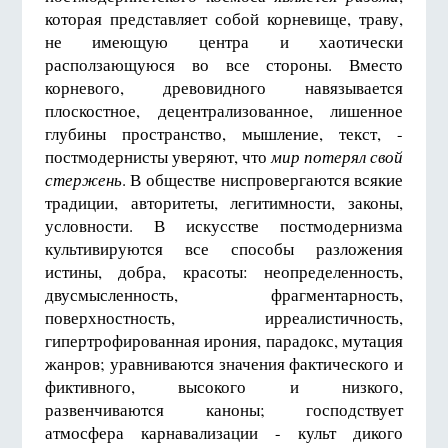
которая представляет собой корневище, траву,
не имеющую центра и хаотически
расползающуюся во все стороны. Вместо
корневого, древовидного навязывается
плоскостное, децентрализованное, лишенное
глубины пространство, мышление, текст, -
постмодернисты уверяют, что
мир потерял свой
стержень
. В обществе ниспровергаются всякие
традиции, авторитеты, легитимности, законы,
условности. В искусстве постмодернизма
культивируются все способы разложения
истины, добра, красоты: неопределенность,
двусмысленность, фрагментарность,
поверхностность, ирреалистичность,
гипертрофированная ирония, парадокс, мутация
жанров; уравниваются значения фактического и
фиктивного, высокого и низкого,
развенчиваются каноны; господствует
атмосфера карнавализации - культ дикого