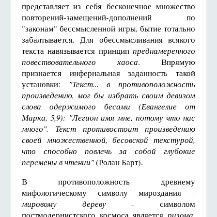
представляет из себя бесконечное множество
повторений-замещений-дополнений по
"законам" бессмысленной игры, бытие тотально
забалтывается. Для обессмысливания всякого
текста навязывается принцип
преднамеренного
повествовательного хаоса
. Впрямую
признается инфернальная заданность такой
установки:
"Текст... в противоположность
произведению, мог бы избрать своим девизом
слова одержимого бесами (Евангелие от
Марка, 5,9): "Легион имя мне, потому что нас
много". Текст противостоит произведению
своей множественной, бесовской текстурой,
что способно повлечь за собой глубокие
перемены в чтении"
(Ролан Барт).
В противоположность древнему
мифологическому символу мироздания -
мировому дереву
- символом
постмодернистского космоса является
ризома
,