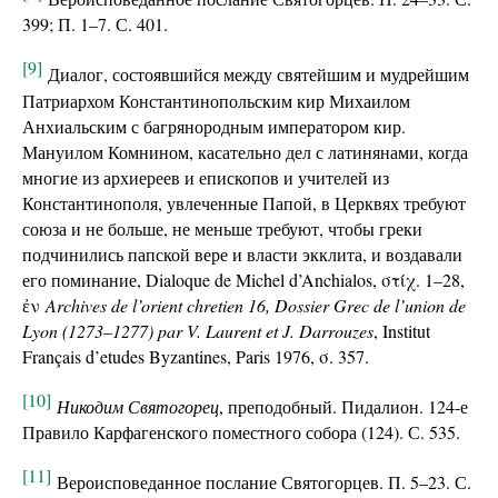
399; П. 1–7. С. 401.
[9]
Диалог, состоявшийся между святейшим и мудрейшим
Патриархом Константинопольским кир Михаилом
Анхиальским с багрянородным императором кир.
Мануилом Комнином, касательно дел с латинянами, когда
многие из архиереев и епископов и учителей из
Константинополя, увлеченные Папой, в Церквях требуют
союза и не больше, не меньше требуют, чтобы греки
подчинились папской вере и власти экклита, и воздавали
его поминание, Dialoque de Michel d’Anchialos, στίχ. 1–28,
ἐν
Archives de l’orient chretien 16, Dossier Grec de l’union de
Lyon (1273
–
1277) par V. Laurent et J. Darrouzes
, Institut
Français d’etudes Byzantines, Paris 1976, σ. 357.
[10]
Никодим Святогорец
, преподобный. Пидалион. 124-е
Правило Карфагенского поместного собора (124). С. 535.
[11]
Вероисповеданное послание Святогорцев. П. 5–23. С.