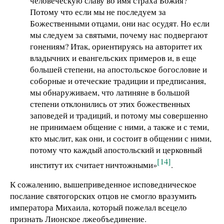
человеческую славу во имя страха Божия?
Потому что если мы не последуем за
Божественными отцами, они нас осудят. Но если
мы следуем за святыми, почему нас подвергают
гонениям? Итак, ориентируясь на авторитет их
владычних и евангельских примеров и, в еще
большей степени, на апостольское богословие и
соборные и отеческие традиции и предписания,
мы обнаруживаем, что латиняне в большой
степени отклонились от этих божественных
заповедей и традиций, и потому мы совершенно
не принимаем общение с ними, а также и с теми,
кто мыслит, как они, и состоит в общении с ними,
потому что каждый апостольский и церковный
[14]
институт их считает ничтожными»
.
К сожалению, вышеприведенное исповедническое
послание святогорских отцов не смогло вразумить
императора Михаила, который пожелал всецело
признать Лионское лжеобъединение.