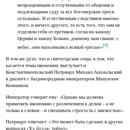
непрощенными и отлученными от общения и
подлежащими суду за все богомерзкие ереси
остальных. И естественным следствием именно
этого, и ничего другого, то есть того, что они не
отделяли себя от еретиков, согласно канону
Церкви и закону Божию, данному нам свыше, с
[8]
небес, они наполнились всякой ересью»
.
В том же духе, что и святогорские отцы, в том, что
касается темы икономии, выступает и
Константинопольский Патриарх Михаил Анхиальский
в диалоге с багрянородным императором Мануилом
Комнином.
Император говорит ему: «Однако мы должны
применять икономию с различением к делам – а не
только к словам – и смешивать строгость с мягкостью».
Патриарх отвечает: «Это может быть сделано в других
вопросах (Ἐν ἄλλοις τοῦτο)».