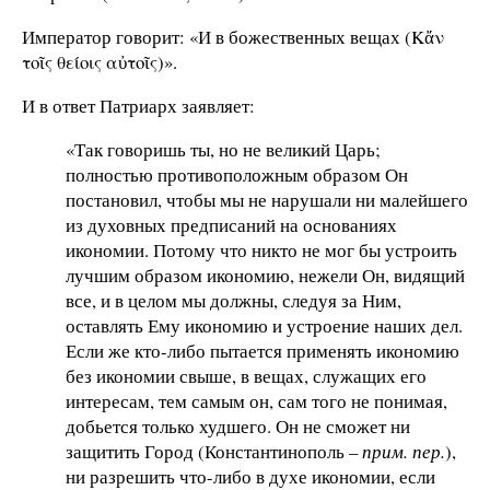
Император говорит: «И в божественных вещах (Κἄν
τοῖς θείοις αὐτοῖς)».
И в ответ Патриарх заявляет:
«Так говоришь ты, но не великий Царь;
полностью противоположным образом Он
постановил, чтобы мы не нарушали ни малейшего
из духовных предписаний на основаниях
икономии. Потому что никто не мог бы устроить
лучшим образом икономию, нежели Он, видящий
все, и в целом мы должны, следуя за Ним,
оставлять Ему икономию и устроение наших дел.
Если же кто-либо пытается применять икономию
без икономии свыше, в вещах, служащих его
интересам, тем самым он, сам того не понимая,
добьется только худшего. Он не сможет ни
защитить Город (Константинополь –
прим. пер.
),
ни разрешить что-либо в духе икономии, если