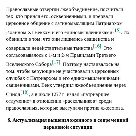
Православные отвергли лжеобъединение, посчитали
тех, кто принял его, оскверненными, и прервали
церковное общение с латиномыслящим Патриархом
[15]
Иоанном XI Векком и его единомышленниками
. Их
обвинили в том, что они лишились священства и
[16]
совершали недействительные таинства
. Это
согласовывалось с 1-м и 2-м Правилами Третьего
[17]
Вселенского Собора
. Поэтому настаивалось на
том, чтобы верующие не участвовали в церковных
службах с Патриархом и его единомышленниками-
священниками. Векк утвердил лжеобъединение через
[18]
Синод
, а в июле 1277 г. издал «патриаршее
отлучение» в отношении «раскольников» среди
православных, которые выступали против лжесоюза.
8. Актуализация вышеизложенного в современной
церковной ситуации