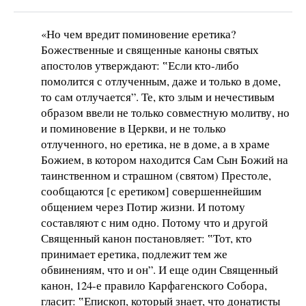
«Но чем вредит поминовение еретика?
Божественные и священные каноны святых
апостолов утверждают: ‟Если кто-либо
помолится с отлученным, даже и только в доме,
то сам отлучается”. Те, кто злым и нечестивым
образом ввели не только совместную молитву, но
и поминовение в Церкви, и не только
отлученного, но еретика, не в доме, а в храме
Божием, в котором находится Сам Сын Божий на
таинственном и страшном (святом) Престоле,
сообщаются [с еретиком] совершеннейшим
общением через Потир жизни. И потому
составляют с ним одно. Потому что и другой
Священный канон постановляет: ‟Тот, кто
принимает еретика, подлежит тем же
обвинениям, что и он”. И еще один Священный
канон, 124-е правило Карфагенского Собора,
гласит: ‟Епископ, который знает, что донатисты