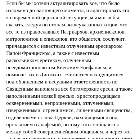
Если бы мы хотели актуализировать все, что было
изложено до настоящего момента, и адаптировать это
к современной церковной ситуации, мы могли бы
сказать, следуя по стопам вышеуказанных отцов, что
все те из православных Патриархов, архиепископов,
митрополитов и епископов, кто общается, сослужит,
причащается с известным отлученным ересиархом
Папой Франциском, а также с известным
раскольником-еретиком, отлученным
псевдомитрополитом Киевским Епифанием, и
поминает их в Диптихах, считаются находящимися
под обвинением и несущими ответственность по
Священным канонам за все богомерзкие ереси, а также
наполненными всякой ересью, христопродавцами,
оскверненными, непрощенными, отлученными,
изверженными, отрекшимися, лишенными священства,
отделенными от тела Церкви, находящимися под
проклятием и анафемой, потому что сообщаются
между собой совершеннейшим общением, и через это
– со всеми еретиками, и становятся с ними одним и тем