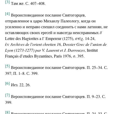
[3]
Там же. С. 407–408.
[4]
Вероисповеданное послание Святогорцев,
отправленное к царю Михаилу Палеологу, когда он
усиленно и неправо спешил соединить с нами латинян, не
оставляющих своих ересей и навсегда неисправимых //
Lettre des Hagiorites a l’ Empereur (1275), στίχ. 14-24,
ἐν
Archives de l’orient chretien 16, Dossier Grec de l’union de
Lyon (1273-1277) par V. Laurent et J. Darrouzes
, Institut
Français d’etudes Byzantines, Paris 1976, σ. 395.
[5]
Вероисповеданное послание Святогорцев. П. 25–34. С.
397; П. 1–8. С. 399.
[6]
Иез. 22, 26.
[7]
Вероисповеданное послание Святогорцев. П. 9–23. С.
399.
[8]
Вероисповеданное послание Святогорцев. П. 24–33. С.