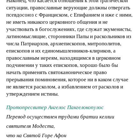
Наконец, что касается отношения к этой трагической
ситуации, православные верующие должны отвергать
псевдосоюз с Франциском, с Епифанием и иже с ними,
не иметь никакого церковного общения и не
участвовать в богослужениях, где служат экуменисты,
латиномыслящие, сторонники Папы и раскольников из
числа Патриархов, архиепископов, митрополитов,
епископов и их единомышленников-клириков, а
православным иереям, находящимся в церковном
подчинении у таких епископов, хорошо было бы
начать применять святоканоническое право
прерывания поминовения, которое ни в каком случае
не является расколом, а избавлением от расколов и
утверждением истины.
Протопресвитер Ангелос Пангелокопулос
Перевод осуществлен трудами братии келлии
святителя Модеста,
что на Святой Горе Афон