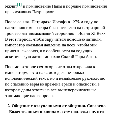
[1]
экклит
и поминовение Папы в порядке поминовения
православных Патриархов.
После ссылки Патрираха Иосифа в 1275-м году по
настоянию императора был поставлен на патриарший
трон его латиномыслящий сторонник – Иоанн XI Векк.
В этот период, чтобы заручиться помощью латинян,
император оказывал давление на всех, чтобы они
приняли лжесоюз, и в особенности на ведущих
аскетическую жизнь монахов Святой Горы Афон.
Письмо, которое святогорские отцы отправили к
императору, – это на самом деле не только
исповеднический текст, но и незыблемое руководство
по спасению веры во времена ереси и опасности, в
котором даны ответы на все вышеперечисленные
занимающие нас вопросы.
2. Общение с отлученными от общения. Согласно
Божественным правилам, суду подлежат те, кто