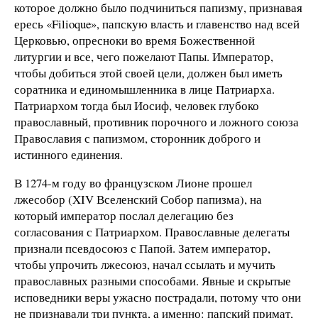
которое должно было подчиниться папизму, признавая
ересь «Filioque», папскую власть и главенство над всей
Церковью, опресноки во время Божественной
литургии и все, чего пожелают Папы. Император,
чтобы добиться этой своей цели, должен был иметь
соратника и единомышленника в лице Патриарха.
Патриархом тогда был Иосиф, человек глубоко
православный, противник порочного и ложного союза
Православия с папизмом, сторонник доброго и
истинного единения.
В 1274-м году во французском Лионе прошел
лжесобор (XIV Вселенский Собор папизма), на
который император послал делегацию без
согласования с Патриархом. Православные делегаты
признали псевдосоюз с Папой. Затем император,
чтобы упрочить лжесоюз, начал ссылать и мучить
православных разными способами. Явные и скрытые
исповедники веры ужасно пострадали, потому что они
не признавали три пункта, а именно: папский примат,