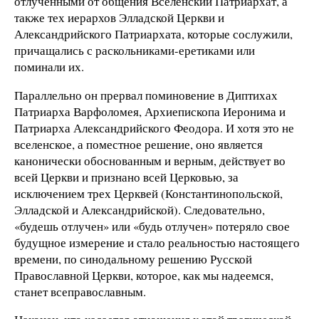
отлученными от общения Вселенский Патриархат, а
также тех иерархов Элладской Церкви и
Александрийского Патриархата, которые сослужили,
причащались с раскольниками-еретиками или
поминали их.
Параллельно он прервал поминовение в Диптихах
Патриарха Варфоломея, Архиепископа Иеронима и
Патриарха Александрийского Феодора. И хотя это не
вселенское, а поместное решение, оно является
канонически обоснованным и верным, действует во
всей Церкви и признано всей Церковью, за
исключением трех Церквей (Константинопольской,
Элладской и Александрийской). Следовательно,
«будешь отлучен» или «будь отлучен» потеряло свое
будущное измерение и стало реальностью настоящего
времени, по синодальному решению Русской
Православной Церкви, которое, как мы надеемся,
станет всеправославным.