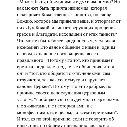
«Может быть, объединимся в духе икономии? Но
как может быть принята икономия, которая
оскверняет Божественные таинства, по слову
Божию, которое мы привели выше, и отторгает от
них Дух Божий, и лишает верующих прощения
грехов и благодати, исходящей от этих таинств?
Что может быть более вредоносным, чем такая
икономия? Это явное общение с ними и, одним
словом, отпадение и извращение всего
правильного. ‟Потому что тот, кто принимает
еретика, подпадает под те же обвинения, что и
он” и ‟тот, кто общается с отлученными, сам
отлучается, так как сеет смуту и нарушает
каноны Церкви”. Потому что эти храбрые, по
причине своего непослушания церковным
устоям, ‟сообщаются и с иудеями, и с армянами,
и с яковитами, и с несторианами, и с
монофелитами, и, в целом, со всеми еретиками”.
И только по этой причине, если не говорить об
иных, они, по общему признанию, являются