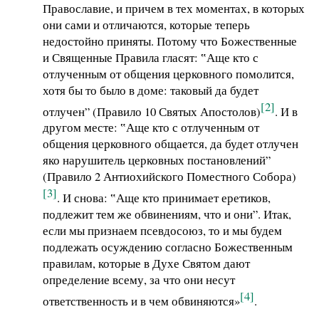
Православие, и причем в тех моментах, в которых
они сами и отличаются, которые теперь
недостойно приняты. Потому что Божественные
и Священные Правила гласят: ‟Аще кто с
отлученным от общения церковного помолится,
хотя бы то было в доме: таковый да будет
[2]
отлучен” (Правило 10 Святых Апостолов)
. И в
другом месте: ‟Аще кто с отлученным от
общения церковного общается, да будет отлучен
яко нарушитель церковных постановлений”
(Правило 2 Антиохийского Поместного Собора)
[3]
. И снова: ‟Аще кто принимает еретиков,
подлежит тем же обвинениям, что и они”. Итак,
если мы признаем псевдосоюз, то и мы будем
подлежать осуждению согласно Божественным
правилам, которые в Духе Святом дают
определение всему, за что они несут
[4]
ответственность и в чем обвиняются»
.