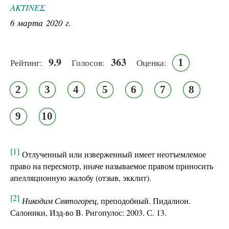
ΑΚΤΙΝΕΣ
6 марта 2020 г.
9.9
363
1
Рейтинг:
Голосов:
Оценка:
2
3
4
5
6
7
8
9
10
[1]
Отлученный или изверженный имеет неотъемлемое
право на пересмотр, иначе называемое правом приносить
апелляционную жалобу (отзыв, экклит).
[2]
Никодим Святогорец
, преподобный. Пидалион.
Салоники, Изд-во Β. Ригопулос: 2003. С. 13.