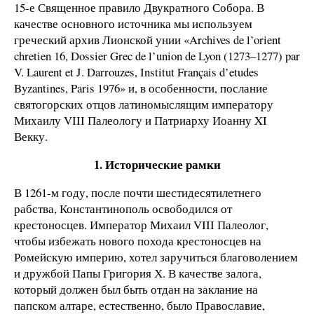
15-е Священное правило Двукратного Собора. В
качестве основного источника мы используем
греческий архив Лионской унии «Archives de l’orient
chretien 16, Dossier Grec de l’union de Lyon (1273–1277) par
V. Laurent et J. Darrouzes, Institut Français d’etudes
Byzantines, Paris 1976» и, в особенности, послание
святогорских отцов латиномыслящим императору
Михаилу VIII Палеологу и Патриарху Иоанну XI
Векку.
1. Исторические рамки
В 1261-м году, после почти шестидесятилетнего
рабства, Константинополь освободился от
крестоносцев. Император Михаил VIII Палеолог,
чтобы избежать нового похода крестоносцев на
Ромейскую империю, хотел заручиться благоволением
и дружбой Папы Григория Х. В качестве залога,
который должен был быть отдан на заклание на
папском алтаре, естественно, было Православие,