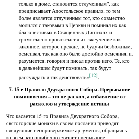
только в доме, становится отлученным”, как
предписывает Апостольское правило, то тем
более является отлученным тот, кто совместно
молился с таковыми в Церкви и поминал их как
благочестивых в Священных Диптихах и
громогласно провозгласил их лжеучение как
законное, которое прежде, не будучи безбожным,
осмеивал, так как оно было достойно осмеяния, и,
разумеется, говорил и писал против него. Те, кто
в дальнейшем будут поминать, так будут
[12]
рассуждать и так действовать»
.
7. 15-е Правило Двукратного Собора. Прерывание
поминовения – это не раскол, а избавление от
расколов и утверждение истины
Что касается 15-го Правила Двукратного Собора,
святогорские монахи в своем послании приводят
следующие неопровержимые аргументы, обращаясь
ко всем, кто ошибочно считает прерывание