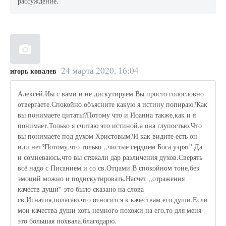
рассуждение.
24 марта 2020, 16:04
игорь ковалев
Алексей.Иы с вами и не дискутируем.Вы просто голословно
отвергаете.Спокойно объясните какую я истину попираю?Как
вы понимаете цитаты?Потому что и Иоанна также,как и я
понимает.Только я считаю это истиной,а она глупостью.Что
вы понимаете под духом Христовым?И как видите есть он
или нет?Потому,что только ,,чистые сердцем Бога узрят''.Да
и сомневаюсь,что вы стяжали дар различения духов.Сверять
всё надо с Писанием и со св.Отцами.В спокойном тоне,без
эмоций можно и подискутировать.Насчет ,,отражения
качеств души''-это было сказано на слова
св.Игнатия,полагаю,что относится к качествам его души.Если
мои качества души хоть немного похожи на его,то для меня
это большая похвала,благодарю.