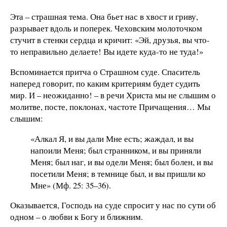
Эта – страшная тема. Она бьет нас в хвост и гриву,
разрывает вдоль и поперек. Чеховским молоточком
стучит в стенки сердца и кричит: «Эй, друзья, вы что-
то неправильно делаете! Вы идете куда-то не туда!»
Вспоминается притча о Страшном суде. Спаситель
наперед говорит, по каким критериям будет судить
мир. И – неожиданно! – в речи Христа мы не слышим о
молитве, посте, поклонах, частоте Причащения… Мы
слышим:
«Алкал Я, и вы дали Мне есть; жаждал, и вы
напоили Меня; был странником, и вы приняли
Меня; был наг, и вы одели Меня; был болен, и вы
посетили Меня; в темнице был, и вы пришли ко
Мне» (Мф. 25: 35–36).
Оказывается, Господь на суде спросит у нас по сути об
одном – о любви к Богу и ближним.