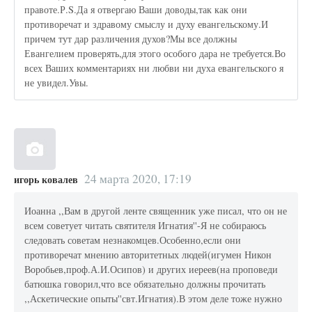
правоте.Р.S.Да я отвергаю Ваши доводы,так как они
противоречат и здравому смыслу и духу евангельскому.И
причем тут дар различения духов?Мы все должны
Евангелием проверять,для этого особого дара не требуется.Во
всех Ваших комментариях ни любви ни духа евангельского я
не увидел.Увы.
24 марта 2020, 17:19
игорь ковалев
Иоанна ,,Вам в другой ленте священник уже писал, что он не
всем советует читать святителя Игнатия''-Я не собираюсь
следовать советам незнакомцев.Особенно,если они
противоречат мнению авторитетных людей(игумен Никон
Воробьев,проф.А.И.Осипов) и других иереев(на проповеди
батюшка говорил,что все обязательно должны прочитать
,,Аскетические опыты''свт.Игнатия).В этом деле тоже нужно