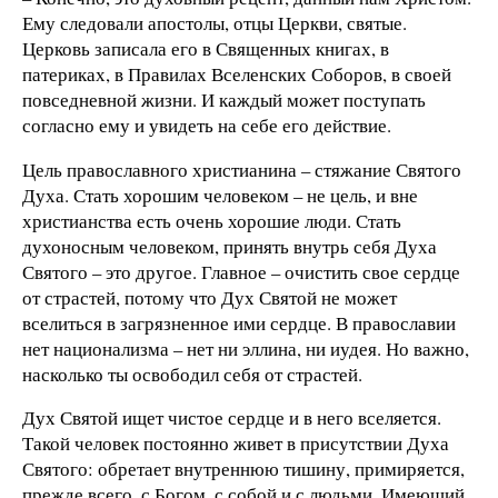
Ему следовали апостолы, отцы Церкви, святые.
Церковь записала его в Священных книгах, в
патериках, в Правилах Вселенских Соборов, в своей
повседневной жизни. И каждый может поступать
согласно ему и увидеть на себе его действие.
Цель православного христианина – стяжание Святого
Духа. Стать хорошим человеком – не цель, и вне
христианства есть очень хорошие люди. Стать
духоносным человеком, принять внутрь себя Духа
Святого – это другое. Главное – очистить свое сердце
от страстей, потому что Дух Святой не может
вселиться в загрязненное ими сердце. В православии
нет национализма – нет ни эллина, ни иудея. Но важно,
насколько ты освободил себя от страстей.
Дух Святой ищет чистое сердце и в него вселяется.
Такой человек постоянно живет в присутствии Духа
Святого: обретает внутреннюю тишину, примиряется,
прежде всего, с Богом, с собой и с людьми. Имеющий