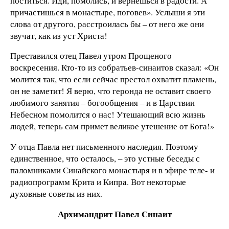
поститься. Иди, помолись, и вернешься в радости. А
причастишься в монастыре, поговев». Услыши я эти
слова от другого, расстроилась бы – от него же они
звучат, как из уст Христа!
Преставился отец Павел утром Прощеного
воскресения. Кто-то из собратьев-синаитов сказал: «Он
молится так, что если сейчас престол охватит пламень,
он не заметит! Я верю, что геронда не оставит своего
любимого занятия – богообщения – и в Царствии
Небесном помолится о нас! Утешающий всю жизнь
людей, теперь сам примет великое утешение от Бога!»
У отца Павла нет письменного наследия. Поэтому
единственное, что осталось, – это устные беседы с
паломниками Синайского монастыря и в эфире теле- и
радиопрограмм Крита и Кипра. Вот некоторые
духовные советы из них.
Архимандрит Павел Синаит