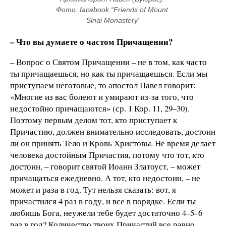
Фото: facebook “Friends of Mount 
Sinai Monastery”
– Что вы думаете о частом Причащении?
– Вопрос о Святом Причащении – не в том, как часто
ты причащаешься, но как ты причащаешься. Если мы
приступаем неготовые, то апостол Павел говорит:
«Многие из вас болеют и умирают из-за того, что
недостойно причащаются» (ср. 1 Кор. 11, 29–30).
Поэтому первым делом тот, кто приступает к
Причастию, должен внимательно исследовать, достоин
ли он принять Тело и Кровь Христовы. Не время делает
человека достойным Причастия, потому что тот, кто
достоин, – говорит святой Иоанн Златоуст, – может
причащаться ежедневно. А тот, кто недостоин, – не
может и раза в год. Тут нельзя сказать: вот, я
причастился 4 раз в году, и все в порядке. Если ты
любишь Бога, неужели тебе будет достаточно 4–5–6
раз в год? Количество твоих Причастий все равно