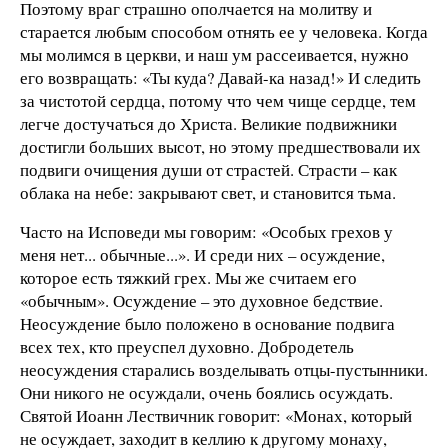
Поэтому враг страшно ополчается на молитву и
старается любым способом отнять ее у человека. Когда
мы молимся в церкви, и наш ум рассеивается, нужно
его возвращать: «Ты куда? Давай-ка назад!» И следить
за чистотой сердца, потому что чем чище сердце, тем
легче достучаться до Христа. Великие подвижники
достигли больших высот, но этому предшествовали их
подвиги очищения души от страстей. Страсти – как
облака на небе: закрывают свет, и становится тьма.
Часто на Исповеди мы говорим: «Особых грехов у
меня нет... обычные...». И среди них – осуждение,
которое есть тяжкий грех. Мы же считаем его
«обычным». Осуждение – это духовное бедствие.
Неосуждение было положено в основание подвига
всех тех, кто преуспел духовно. Добродетель
неосуждения старались возделывать отцы-пустынники.
Они никого не осуждали, очень боялись осуждать.
Святой Иоанн Лествичник говорит: «Монах, который
не осуждает, заходит в келлию к другому монаху,