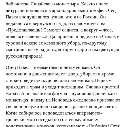
библиотеке Синайского монастыря. Как-то после
литургии поднялась в архондарик выпить кофе. Отец
Павел воодушевился, узнав, что я из России. Он
недавно сам вернулся оттуда, из паломничества:
«Представляешь? Самолет садится, а вокруг – леса,
поля, все зеленое...». Да, проведя и неделю на Синае, в
суровой аскезе ее каменного убора, по-другому
смотришь на ту радость, которую дарит нам цветущая
русская природа!
Отец Павел – незаметный и незаменимый. Он
постоянно в движении: метет двор, убирает в храме,
стирает, ведет экскурсию для паломников. Первым
приходит в храм и уходит последним. Словно простой
монах. А он значимая фигура – духовник Синайского
монастыря: к нему на Исповедь ежедневно приезжают
священнослужители и миряне с разных концов света.
Когда собираюсь исповедоваться впервые по-
гречески, мои соседки по гостевому домику,
родственницы монахов, успокаивают: «Не бойся! Отец