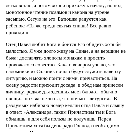
легко встаю, а потом хотя и прихожу к началу, но под
монотонное чтение псалмов и канона на утрене
засыпаю. Сетую на это. Батюшка радуется как
ребенок: «Ты же среди святых спишь! Все равно
приходи!»
Отец Павел любит Бога и боится Его обидеть хотя бы
малостью. Я уже долго живу на Синае, а на вершине не
была: доставлять хлопоты монахам и просить
провожатого совестно. Как-то вечером узнаю, что
паломники из Салоник ночью будут служить наверху
литургию, и можно пойти с ними, причаститься. На
смену радости приходит досада: в обед нам принесли
яичницу, редкое для здешних мест блюдо... обычно
овощи... но я же не знала, что ночью – литургия... В
раздумьях набираю номер келлии отца Павла и слышу
в ответ: «Александра, таким Причастием ты и Бога
обидишь, и для себя пользы не получишь. Перед
Причастием хотя бы день ради Господа необходимо