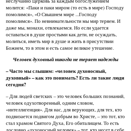
неслучайно Церковь за каждым богослужением
молится: «Паки и паки миром (то есть в мире) Господу
помолимся», «О Свышнем мире ...Господу
помолимся». По невнимательности мы мир теряем. И
даже мы, монахи, отвлекаемся. Но если удается
оставаться в душе простыми как дети, не осуждать,
молиться, иметь мир в душе и жить в присутствии
Божием, то в этом и есть самое великое утешение.
Человек духовный никогда не теряет надежды
– Часто мы слышим: «человек духоносный,
духовный» – как это понимать? Есть ли такие люди
сегодня?
– Для людей светских – это человек больших познаний,
человек одухотворенный, одним словом,
«интеллигенция». Для нас, для верующих, для тех, кто
подвизается подвигом добрым во Христе, – это тот, кто
стал храмом Святого Духа, Его обиталищем. То есть
дословно «духоносный человек» – тот, кто несет в себе