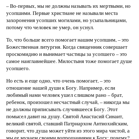
– Во-первых, мы не должны называть их мертвыми, но
усопшими. Первые христиане не называли места
захоронения усопших могилами, но усыпальницами,
потому что человек не умер, он уснул.
То, что больше всего помогает нашим усопшим, – это
Божественная литургия. Когда священник совершает
проскомидию и вынимает частицы за усопшего – это
самое наиглавнейшее. Милостыня тоже помогает душе
усопшего.
Но есть и еще одно, что очень помогает, – это
отношение нашей души к Богу. Например, если
любимый нами человек ушел слишком рано – брат,
ребенок, произошел несчастный случай, – никогда мы
не должны приписывать случившееся Богу. Этот
помысел давит на душу. Святой Анастасий Синаит,
великий святой, ставший Патриархом Антиохийским,
говорит, что душа может уйти из этого мира чистой, а
мы ее мучаем своими вопрошаниями к Богу: почему?