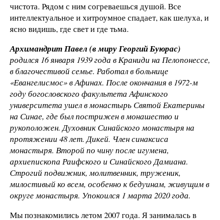
чистота. Рядом с ним согреваешься душой. Все
интеллектуальное и хитроумное спадает, как шелуха, и
ясно видишь, где свет и где тьма.
Архимандрит Павел (в миру Георгий Буюрас)
родился 16 января 1939 года в Краниди на Пелопонессе,
в благочестивой семье. Работал в больнице
«Евангелисмос» в Афинах. После окончания в 1972-м
году богословского факультета Афинского
университета ушел в монастырь Святой Екатерины
на Синае, где был пострижен в монашество и
рукоположен. Духовник Синайского монастыря на
протяжении 48 лет. Дикей. Член синаксиса
монастыря. Второй по чину после игумена,
архиепископа Раифского и Синайского Дамиана.
Строгий подвижник, молитвенник, труженик,
милостивый ко всем, особенно к бедуинам, живущим в
округе монастыря. Упокоился 1 марта 2020 года.
Мы познакомились летом 2007 года. Я занималась в