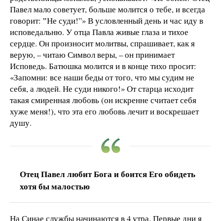
Павел мало советует, больше молится о тебе, и всегда
говорит: ‟Не суди!”» В условленный день и час иду в
исповедальню. У отца Павла живые глаза и тихое
сердце. Он произносит молитвы, спрашивает, как я
верую, – читаю Символ веры, – он принимает
Исповедь. Батюшка молится и в конце тихо просит:
«Запомни: все наши беды от того, что мы судим не
себя, а людей. Не суди никого!» От старца исходит
такая смиренная любовь (он искренне считает себя
хуже меня!), что эта его любовь лечит и воскрешает
душу.
Отец Павел любит Бога и боится Его обидеть
хотя бы малостью
На Синае службы начинаются в 4 утра. Первые дни я